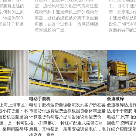
都兼有上述的
室，流经风环室的热空气流将这些
中。目前中速
以何种为主则
煤粉带到中速磨煤机上部的煤粉分
型，北京电力
转速为500
离器，过粗的煤粉被分离下来重新
中速磨煤机沈
由高速转子和磨
再磨，在这个过程中，热风还伴随
设备厂MPS
着对煤粉的干燥。
速磨有共同的
电动手磨机
低速破碎
（上海上海市区）
电动手磨机运费自理物流发到客户所在县
低速破碎适用
最小订货量：不
市提货付运费运费金额根据货物体积重量
适用于于塑胶,电
磨粉机雷蒙磨的
计算发货前与客户提前告知说明运费价
电器厂,汽车,配
蒙磨，是一种可以
格。-升降磨机一种杠杆配重式摇臂石材
回收厂,塑料家
、采用闭路循环
磨机，其特征是：采用变极调速电机，电
详细介绍慢速塑
机座盘，磨盘