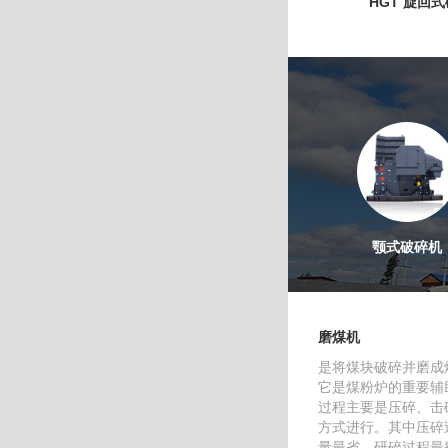
HGT 旋回
颚式破碎机
磨煤机
是将煤块破碎并磨成
它是煤粉炉的重要辅
过程主要是压碎、击
方式进行。其中压碎
量最省，研碎过程最