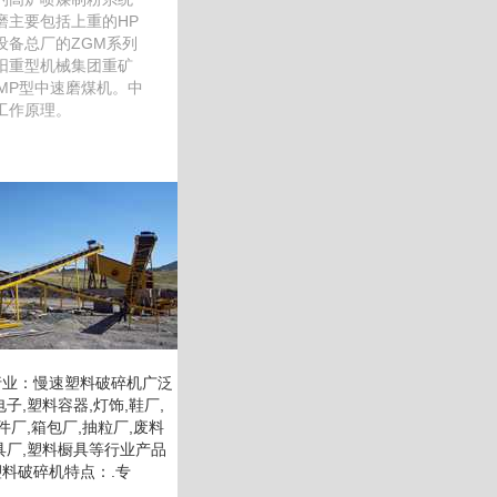
磨主要包括上重的HP
设备总厂的ZGM系列
阳重型机械集团重矿
和MP型中速磨煤机。中
工作原理。
行业：慢速塑料破碎机广泛
子,塑料容器,灯饰,鞋厂,
件厂,箱包厂,抽粒厂,废料
具厂,塑料橱具等行业产品
料破碎机特点：.专