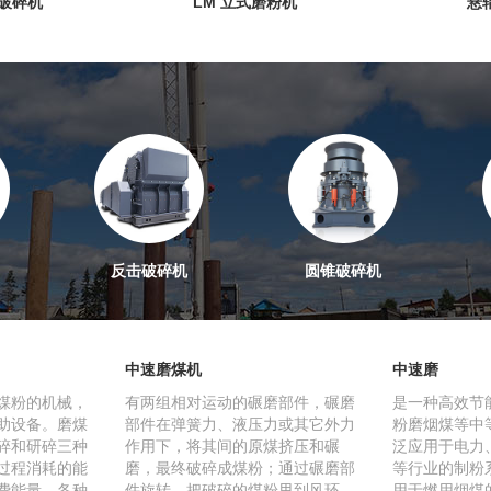
式破碎机
LM 立式磨粉机
悬
反击破碎机
圆锥破碎机
中速磨煤机
中速磨
煤粉的机械，
有两组相对运动的碾磨部件，碾磨
是一种高效节
助设备。磨煤
部件在弹簧力、液压力或其它外力
粉磨烟煤等中
碎和研碎三种
作用下，将其间的原煤挤压和碾
泛应用于电力
过程消耗的能
磨，最终破碎成煤粉；通过碾磨部
等行业的制粉
费能量。各种
件旋转，把破碎的煤粉甩到风环
用于燃用烟煤