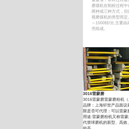
磨煤机在制粉过程中
两种或三种方式，但
视磨煤机的类型而定。
～1500转/分,主要
壳组成。
3016雷蒙磨
3016雷蒙磨雷蒙磨粉机
品牌：上海轩世产品面议
限是否可代理：可以雷蒙
用途:雷蒙磨粉机又称雷
代替球磨机的新型、高效
的高