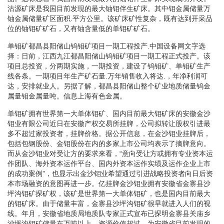
沽源矿床是我国目前发现的最大铀钼伴生矿床。其中钼金属储量万
铀金属储量矿区面积.平方公里。该矿床矿性复杂，既有达到开采品
位的铀钼矿矿石，又有铀含量低的单钼矿矿石。
单钼矿都昌县阳储山钨钼矿项目一期工程投产.中国设备网文字选
择：日前，江西九江都昌阳储山钨钼矿项目一期工程正式投产。该
项目总投资，分两期实施，一期投资，建设了钨钼矿、单钼矿生产
线各条。一期项目年生产矿石量.万年销售收入将达.，年净利润可
达，安排就业人。另据了解，都昌县阳储山整个矿业地质储量钨金
属量钼金属量吨。信息上海有色金属。
单钼矿拥有世界第一大单体钼矿、国内目前最大钼矿床的安徽金沙
钼业有限公司近日在安徽产权交易所挂牌，公司拟转让股权引进最
多不超过家投资者，挂牌价格。据公开信息，在金沙钼业挂牌后，
包括包钢股份、金钼股份在内的多家上市公司均表示了摘牌意向。
而从金沙钼业对受让方的要求来看，“意向受让方或拥有专业资本运
作团队、海外资本运作平台、国内外资本运作实绩及运作企业上市
的成功案例”，也显示出金沙钼业希望通过引进战略投资者向日后资
本市场融资的意图再进一步。亿挂牌金沙钼业拥有安徽省金寨县沙
坪沟钼矿探矿权，该矿是世界第一大单体钼矿，也是国内目前最大
的钼矿床。由于储量丰富，金寨县沙坪沟钼矿很早就进入人们的视
线。年月，安徽省地质局地质队专家正式宣布已探明金寨县关庙乡
沙坪沟钼矿储量在万吨以上，资源价值超过，为安徽省目前发现的