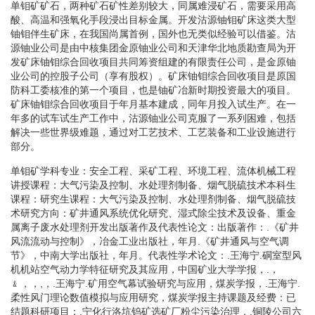
单钼矿矿石，两种矿石矿性差别较大，同属难浸矿石，需要采用高
酸、高温和强氧化手段浸出目标金属。开发沽源铀钼矿床这类大型
铀钼伴生矿床，在我国尚属首例，国外也无类似经验可以借鉴。沽
源铀业公司是由中核集团金原铀业公司和天津华北地质勘查局为开
发矿床铀钼综合回收项目共同筹资组建的有限责任公司，是金原铀
业公司的控股子公司（享有股权）。矿床铀钼综合回收项目是原国
防科工委核准的第一个项目，也是铀矿冶新时期投资最大的项目。
矿床铀钼综合回收项目于年月基本建成，同年月投入试生产。在一
年多的试车试生产工作中，沽源铀业公司克服了一系列困难，包括
解决一些世界级难题，通过对工艺技术、工艺装备和工业设施进行
部分。
单钼矿学科专业：安全工程、采矿工程、环境工程、流体机械工程
讲授课程：大气污染及控制、水处理剂制备、烟气脱硫技术本科生
课程：研究生课程：大气污染及控制、水处理剂制备、烟气脱硫技
术研究方向：矿井通风系统优化研究、湿式除尘技术及设备、重金
属离子废水处理剂开发出版著作及代表性论文：出版著作：.《矿井
风流流动与控制》，冶金工业出版社，年月.《矿井通风与空气调
节》，中南大学出版社，年月。代表性学术论文：.王海宁.硐室型风
机机站空气动力学特征研究及其应用，中国矿业大学学报，.，
﹠，，,，.王海宁.矿用空气幕试验研究与应用，煤炭学报，.王海宁.
柔性风门理论数值模拟与应用研究，煤炭学报主持课题及经费：已
结题科研项目：.宁化行洛坑钨矿选矿厂粉尘污染治理，.铜陵公司六