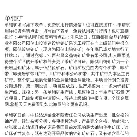
单钼矿
单钼矿填写如下表单，免费试用行情短信！也可直接拨打：-申请试
用详细资料请点击：填写如下表单，免费试用实时行情！也可直接
拨打：-申请试用详细资料请点击：消息近日，江西都昌金鼎钨钼矿
业有限公司阳储山投资建设钨钼矿采选工程正在向上级部门申报立
项。阳储岭钨钼矿（现改为阳储山钨钼矿）在年底已成功地实行了
挂牌出让，通过竞标，江西都昌金鼎钨钼矿业有限公司以.人民币兑
得整个矿区的开采矿权并变更了采矿许可证。阳储山钨钼矿为一个
斑岩型钼矿床，属于低品位矿石。矿山矿权范围内有个矿带，即矿
带（即斑岩矿带Ⅱ矿带、Ⅲ矿带和李公岭矿带，其中矿带为本区主要
矿带。整个矿业地质储量钨金属量钼金属量吨。本项目计划总投资.
分期进行，第一期投资.，项目建成后，生产规模为：一条为钨钼矿
生产线，规模；另一条单钼矿生产线，规模吨日；年生产矿石量.万
该项目，已编制项目申请报告，等待上级部门申报立项。全球金属
网.您想天天免费看到如此海量的金属资讯吗。
单钼矿日前，中核沽源铀业有限责任公司成功生产出第一批合格的
铀产品。经过杂项分析，各项指标达标，产品完全合格。地处河北
省张家口市沽源县的矿床是我国目前发现的最大铀钼伴生矿床，该
矿床矿性复杂，既有达到开采品位的铀钼矿矿石，又有铀含量低的