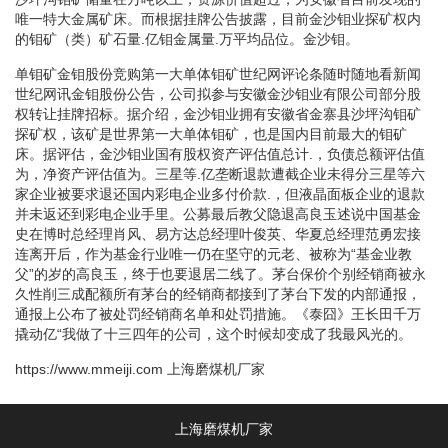
唯一特大金属矿床。而根据挂牌公告披露，目前金沙钼业探矿权内
的钼矿（类）矿石量.亿钼金属量.万平均品位。金沙钼。
单钼矿金钼股份竞购第一大单体钼矿世纪网评论条随时随地看新闻
世纪网讯金钼股份公告，公司拟参与安徽金沙钼业有限公司部分股
权转让挂牌招标。据介绍，金沙钼业拥有安徽省金寨县沙坪沟钼矿
探矿权，该矿是世界第一大单体钼矿，也是国内目前最大的钼矿
床。据评估，金沙钼业国有股权资产评估值总计.，负债总额评估值
为，净资产评估值为。三星等.亿垄断退款遭截企业未得分三星等六
家企业被要求退还国内彩电企业多付价款.，但液晶面板企业的退款
并未返还到彩电企业手里。公募最后教父隐退高良玉述说中国基金
史在博时总经理肖风、易方达总经理叶俊英、华夏总经理范勇宏接
连离开后，作为基金行业唯一仍在坚守的元老、被称为“基金业教
父”的岁的高良玉，终于也要退居二线了。茅台保价个别经销商被永
久性削三成配额所有茅台的经销商都接到了茅台下发的内部通报，
通报上公布了被处罚经销商名单和处罚措施。《泰囧》王长田千万
撬动亿“我做了十三四年的公司，这个时候却变成了我最风光的。
https://www.mmeiji.com
上海磨煤机厂家
上海磨煤机厂家