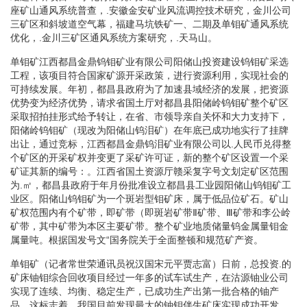
座矿山通风系统普查，.安徽金安矿业风流调控技术研究，金川公司
三矿区和斜坡道空气幕，福建马坑铁矿一、二期及单钼矿通风系统
优化，.金川三矿区通风系统方案研究，.天马山。
单钼矿江西都昌金鼎钨钼矿业有限公司阳储山投资建设钨钼矿采选
工程，该项目符合国家矿源开采政策，进行资源利用，实现社会的
可持续发展。年初，都昌县政府为了加速县域经济的发展，把资源
优势变为经济优势，请求省国土厅对都昌县阳储岭钨钼矿整个矿区
采取招拍挂形式给予转让，在省、市领导亲自关怀和大力支持下，
阳储岭钨钼矿（现改为阳储山钨泪矿）在年底已成功地实行了挂牌
出让，通过竞标，江西都昌金鼎钨泪矿业有限公司以.人民币兑得整
个矿区的开采矿权并变更了采矿许可证，新的整个矿区设置一个采
矿证其新的编号：。江西省国土资源厅赣采复字号文划定矿区范围
为.㎡，都昌县政府于年月份批准设立都昌县工业园阳储山钨钼矿工
业区。阳储山钨钼矿为一个斑岩型钼矿床，属于低品位矿石。矿山
矿权范围内有个矿带，即矿带（即斑岩矿带Ⅱ矿带、Ⅲ矿带和李公岭
矿带，其中矿带为本区主要矿带。整个矿业地质储量钨金属量钼金
属量吨。根据国发号文“国务院关于全面整顿和规范矿产资。
单钼矿（记者常世荣通讯员祝汉国宋元平贾志富）日前，总投资.的
矿床铀钼综合回收项目经过一年多的试车试生产，在沽源铀业公司
实现了连续、均衡、稳定生产，已成功生产出第一批合格的铀产
品。这标志着，我国目前发现最大的铀钼伴生矿床实现成功开发。