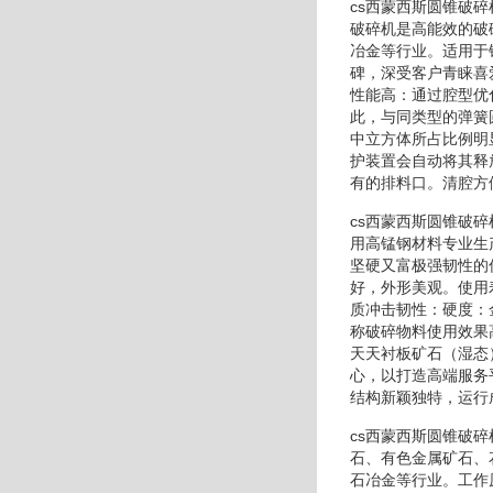
cs西蒙西斯圆锥破
破碎机是高能效的破
冶金等行业。适用于
碑，深受客户青睐喜
性能高：通过腔型优
此，与同类型的弹簧
中立方体所占比例明
护装置会自动将其释
有的排料口。清腔方
cs西蒙西斯圆锥破
用高锰钢材料专业生
坚硬又富极强韧性的
好，外形美观。使用
质冲击韧性：硬度：
称破碎物料使用效果
天天衬板矿石（湿态
心，以打造高端服务
结构新颖独特，运行
cs西蒙西斯圆锥破
石、有色金属矿石、
石冶金等行业。工作