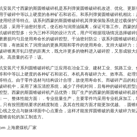
碎机安装尺寸西蒙的斯圆锥破碎机是系列弹簧圆锥破碎机改进、优化、更新
用于破碎中等以上硬度的各种矿石和岩石。和系列弹簧圆锥破碎机相比：
使用经济等特点。该系列西蒙的斯圆锥破碎机其弹簧保险系统是过载保护
机器，采用干油密封形式，使石粉与润滑油隔离，保证可靠工作。西蒙的
机破碎腔型多：分为三种不同的设计方式，用户可根据现场情况选择破碎
磨磨损均匀且使用寿命长的破碎腔型。干油密封防尘：该系列圆锥破碎机
可靠，有效延长了润滑油的更换周期和零件的使用寿命。支持大破碎力：
破碎锥离开轧臼壁的距离大，既允许更多的物料进入破碎腔，又形成较大
快。高质量的石子：该。
碎机安装尺寸系列圆锥破碎机广泛应用在冶金工业、建材工业、筑路工业、
等和中等以上硬度的各种矿石和岩石。本机具有破碎力大、效率高、处理
等特点。由于零件选材与结构设计合理，故使用寿命长。而破碎产品的粒
破碎机中，采用了液压清腔系统，减少了停机时间，且每种的破碎机腔型
腔型。西蒙的斯圆锥破碎机产品优势：我厂生产的西蒙的斯圆锥破碎机器
：一、整体性能方面：．专业批量生产，主要零件均采用专业机床加工，
，只有按照图纸要求的精度制造，及其在性能方面才能更加优越。．圆锥
心线之交点与躯体球面中心点重合，这样才能发挥圆锥破的最大破碎力矩
圆锥齿轮的加工制造方。
com
上海磨煤机厂家