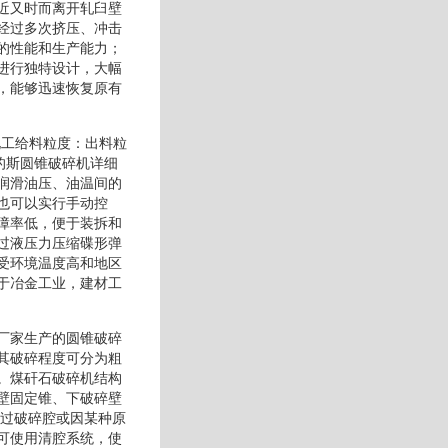
近又时而离开轧臼壁
经过多次挤压、冲击
的性能和生产能力；
进行独特设计，大幅
，能够迅速恢复原有
化工给料粒度：出料粒
的斯圆锥破碎机详细
润滑油压、油温间的
也可以实行手动控
障率低，便于装拆和
过液压力压缩碟形弹
受环境温度高和地区
于冶金工业，建材工
厂家生产的圆锥破碎
其破碎程度可分为粗
。煤矸石破碎机结构
壁固定锥、下破碎壁
通过破碎腔或因某种原
可使用清腔系统，使