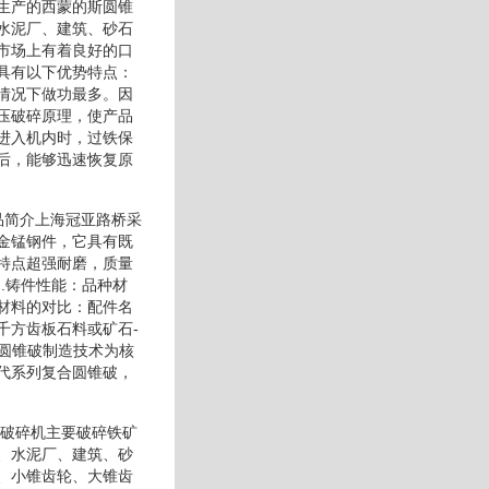
生产的西蒙的斯圆锥
水泥厂、建筑、砂石
市场上有着良好的口
具有以下优势特点：
情况下做功最多。因
压破碎原理，使产品
进入机内时，过铁保
后，能够迅速恢复原
品简介上海冠亚路桥采
金锰钢件，它具有既
特点超强耐磨，质量
.铸件性能：品种材
材料的对比：配件名
千方齿板石料或矿石-
进圆锥破制造技术为核
代系列复合圆锥破，
锥破碎机主要破碎铁矿
、水泥厂、建筑、砂
、小锥齿轮、大锥齿