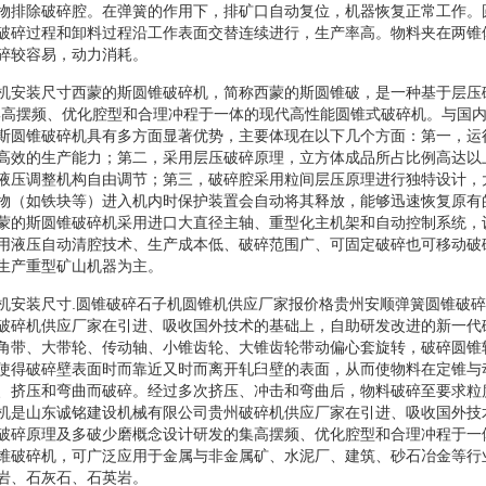
物排除破碎腔。在弹簧的作用下，排矿口自动复位，机器恢复正常工作。
破碎过程和卸料过程沿工作表面交替连续进行，生产率高。物料夹在两锥
碎较容易，动力消耗。
碎机安装尺寸西蒙的斯圆锥破碎机，简称西蒙的斯圆锥破，是一种基于层压
集高摆频、优化腔型和合理冲程于一体的现代高性能圆锥式破碎机。与国
斯圆锥破碎机具有多方面显著优势，主要体现在以下几个方面：第一，运
高效的生产能力；第二，采用层压破碎原理，立方体成品所占比例高达以
液压调整机构自由调节；第三，破碎腔采用粒间层压原理进行独特设计，
物（如铁块等）进入机内时保护装置会自动将其释放，能够迅速恢复原有
蒙的斯圆锥破碎机采用进口大直径主轴、重型化主机架和自动控制系统，
用液压自动清腔技术、生产成本低、破碎范围广、可固定破碎也可移动破
生产重型矿山机器为主。
碎机安装尺寸.圆锥破碎石子机圆锥机供应厂家报价格贵州安顺弹簧圆锥破
破碎机供应厂家在引进、吸收国外技术的基础上，自助研发改进的新一代
角带、大带轮、传动轴、小锥齿轮、大锥齿轮带动偏心套旋转，破碎圆锥
使得破碎壁表面时而靠近又时而离开轧臼壁的表面，从而使物料在定锥与
、挤压和弯曲而破碎。经过多次挤压、冲击和弯曲后，物料破碎至要求粒
机是山东诚铭建设机械有限公司贵州破碎机供应厂家在引进、吸收国外技
破碎原理及多破少磨概念设计研发的集高摆频、优化腔型和合理冲程于一
锥破碎机，可广泛应用于金属与非金属矿、水泥厂、建筑、砂石冶金等行
岩、石灰石、石英岩。