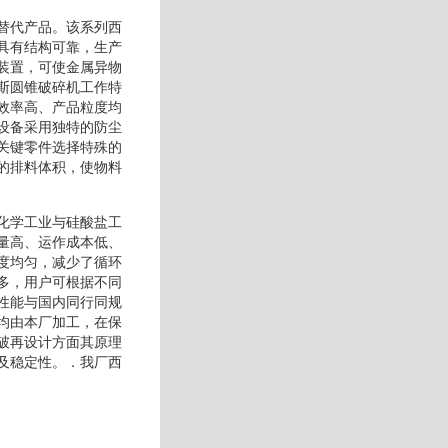
替代产品。该系列西
具有结构可靠，生产
装置，可使金属异物
斯圆锥破碎机工作特
效率高、产品粒度均
设备采用独特的防尘
关键零件选择特殊的
的排料体积，使物料
化学工业与硅酸盐工
量高、运作成本低、
度均匀，减少了循环
多，用户可根据不同
性能与国内同行同规
均由本厂加工，在保
破再设计方面其原理
及稳定性。．我厂西