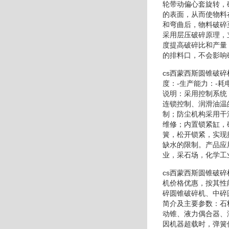
轮带动偏心套旋转，
的表面，从而使物料
和弯曲后，物料破碎
采用层压破碎原理，
度提高破碎比和产量
的排料口，不会影响
cs西蒙西斯圆锥破
度：-生产能力：-
说明：采用控制系统
连锁控制、润滑油温
制；防尘机构采用干
维修；内置锁紧缸，
簧，松开锁紧，实现
缺水的限制。产品应
业，采石场，化学工
cs西蒙西斯圆锥破
机价格优惠，按其性
碎圆锥破碎机、中碎
简介及主要参数：石
动锥、液力偶合器、
因机器超载时，弹簧