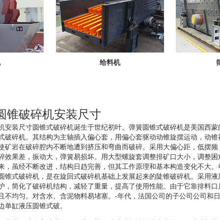
机
给料机
斯圆锥破碎机安装尺寸
碎机安装尺寸圆锥式破碎机诞生于世纪初叶。弹簧圆锥式破碎机是美国西蒙
式破碎机。其结构为主轴插入偏心套，用偏心套驱动动锥旋摆运动，动锥
使矿岩在破碎腔内不断地遭到挤压和弯曲而破碎。采用大偏心距，低摆频
碎效果差，振动大，弹簧易损坏。用大型螺旋套调整排矿口大小，调整困
来，虽经不断改进，结构日趋完善，但其工作原理和基本构造变化不大。
圆锥式破碎机，是在旋回式破碎机基础上发展起来的陡锥破碎机。采用液
护，简化了破碎机结构，减轻了重量，提高了使用性能。由于它靠排料口
且不均匀。对含水、含泥物料易堵塞。-年代，法国公司的子公司公司和
边单缸液压圆锥式破。