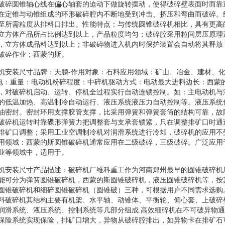
破碎圆锥轴心线在偏心轴套的迫动下做旋转摆动，使得破碎壁表面时而靠
在定锥与动锥组成的环形破碎腔内不断地受到冲击、挤压和弯曲而破碎。
至所需粒度从排料口排出。性能特点：与传统圆锥破碎机相比，具有更高
立方体产品所占比例达到以上，产品粒度均匀；破碎腔采用粒间层压原理
，立方体成品料达到以上；非破碎物进入机内时保护装置会自动将其释放
破碎作业；西蒙的斯。
碎机安装尺寸品牌：天鹏-作用对象：石料应用领域：矿山、冶金、建材、
耗电：重量：电动机粉碎程度：中碎机驱动方式：电动最大进料边长：西蒙
，对破碎机启动、运转、停机全过程实行自动连锁控制。如：主电动机与
的低温加热、高温制冷自动运行、液压系统液压力自动控制等。液压系统
油密封。密封环用支撑胶管支撑，比采用弹簧和弹簧套筒的结构可靠，故
破碎机运转时靠碟形弹簧力把调整套与支承套锁紧，只在调整排矿口时通
排矿口调整；采用工业空调制冷机对润滑系统进行冷却，破碎机的应用不
用领域：西蒙的斯圆锥破碎机通常应用在二级破碎，三级破碎。广泛应用
业等领域中，适用于。
碎机安装尺寸产品描述：破碎机厂维科重工作为河南郑州最早的圆锥破碎机
能可分为弹簧圆锥破碎机，西蒙的斯圆锥破碎机，液压圆锥破碎机等，按
圆锥破碎机和细碎圆锥破碎机（圆锥破）三种，可根据用户不同需求选购
料破碎机其结构主要有机架、水平轴、动锥体、平衡轮、偏心套、上破碎
润滑系统、液压系统、控制系统等几部分组成.高效细碎机在不可破异物
保险系统实现保险，排矿口增大，异物从破碎腔排出，如异物卡在排矿石