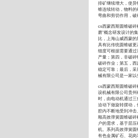
排矿继续增大，使异
锥连续转动，物料的
弯曲和剪切作用，破
cs西蒙西斯圆锥破
磨”概念研发设计的
比，上海山威西蒙的
具有比传统圆锥破更
细度可根据需要通过
产量；第四，非破碎
破碎作业；第五，西
稳定可靠；最后，采
械有限公司是一家以
cs西蒙西斯圆锥破
设机械有限公司贵州
时，由电动机通过三
迫动下做旋转摆动，
腔内不断地受到冲击
顺高效弹簧圆锥破碎
户的需求，基于层压
机。系列高效弹簧圆
有色金属矿石、花岗