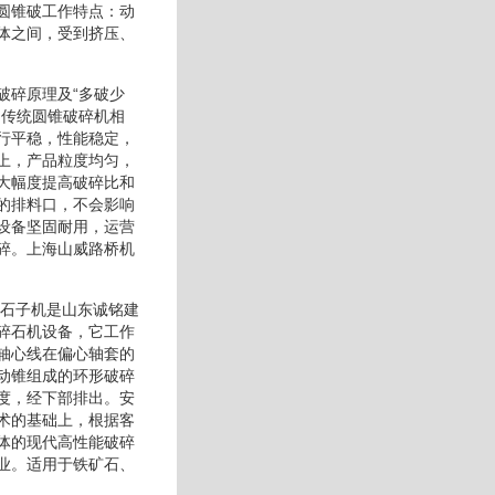
圆锥破工作特点：动
体之间，受到挤压、
破碎原理及“多破少
内传统圆锥破碎机相
行平稳，性能稳定，
上，产品粒度均匀，
大幅度提高破碎比和
的排料口，不会影响
设备坚固耐用，运营
碎。上海山威路桥机
碎石子机是山东诚铭建
碎石机设备，它工作
轴心线在偏心轴套的
动锥组成的环形破碎
度，经下部排出。安
术的基础上，根据客
体的现代高性能破碎
业。适用于铁矿石、