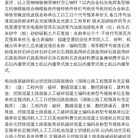
直径，以上型钢钢板钢管钢钎空心钢纤？以内合金钻头电焊条型钢
立柱钢模板组合钢模板铁件镀锌铁件铁钉号铁丝号铁丝铝合金标志
铸铁管橡皮线皮线名称单位工日工日个代号预算单价元.备注序号油
漆底油热熔涂料反光玻璃珠反光膜土工布草籽.级水泥硝铵炸药导火
线普通雷管非电毫秒雷管石油沥青汽油柴油煤电水青（红）砖生石
灰砂中（粗）砂砂砾黏土片石复核：名称单位个个-千块代号第页共
页预算单价元.备注表编制：福建交通职业技术学院 人工、材料、机
械台班单价汇总表建设项目名称：编制范围：将军帽序号煤渣石渣
粉煤灰碎石碎石碎石碎石碎石石屑路面用碎石路面用碎石路面用碎
石路面用碎石路面用碎石块石粗料石其他材料费设备摊销费开采片
石以内履带式推土机以内履带式推土机以内履带式推土机以内履带
式。
电动路面破碎机台班挖除旧路面摘自《湖南公路工程预算补充定额
库》（版）工程内容：破碎、翻撬混凝土板，翻挖路缘石，废料堆
放。挖除混凝土路面板人工破碎混凝土编码名称型号规格单位定额
单价定额消耗人工工日挖除旧路面摘自《湖南公路工程预算补充定
额库》（版）工程内容：破碎、翻撬混凝土板，翻挖路缘石，废料
堆放。挖除混凝土路面板人工破碎混凝土编码名称型号规格单位定
额单价定额消耗人工工日其他材料费元机动混凝土切缝机台班定额
基价元挖除混凝土路面板凿岩机破碎混凝土编码名称型号规格单位
定额单价定额消耗人工工日机动混凝土切缝机台班.以内机动空压机
台班小型机具使用费元.定额基价元挖除混凝土路面板破碎机破碎混