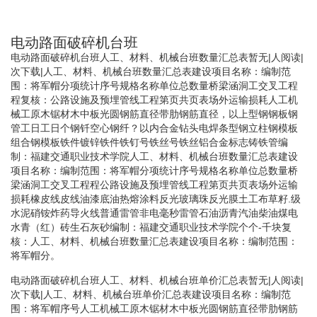
电动路面破碎机台班
电动路面破碎机台班人工、材料、机械台班数量汇总表暂无|人阅读|
次下载|人工、材料、机械台班数量汇总表建设项目名称：编制范
围：将军帽分项统计序号规格名称单位总数量桥梁涵洞工交叉工程
程复核：公路设施及预埋管线工程第页共页表场外运输损耗人工机
械工原木锯材木中板光圆钢筋直径带肋钢筋直径，以上型钢钢板钢
管工日工日个钢钎空心钢纤？以内合金钻头电焊条型钢立柱钢模板
组合钢模板铁件镀锌铁件铁钉号铁丝号铁丝铝合金标志铸铁管编
制：福建交通职业技术学院 人工、材料、机械台班数量汇总表建设
项目名称：编制范围：将军帽分项统计序号规格名称单位总数量桥
梁涵洞工交叉工程程公路设施及预埋管线工程第页共页表场外运输
损耗橡皮线皮线油漆底油热熔涂料反光玻璃珠反光膜土工布草籽.级
水泥硝铵炸药导火线普通雷管非电毫秒雷管石油沥青汽油柴油煤电
水青（红）砖生石灰砂编制：福建交通职业技术学院个个-千块复
核： 人工、材料、机械台班数量汇总表建设项目名称：编制范围：
将军帽分。
电动路面破碎机台班人工、材料、机械台班单价汇总表暂无|人阅读|
次下载|人工、材料、机械台班单价汇总表建设项目名称：编制范
围：将军帽序号人工机械工原木锯材木中板光圆钢筋直径带肋钢筋