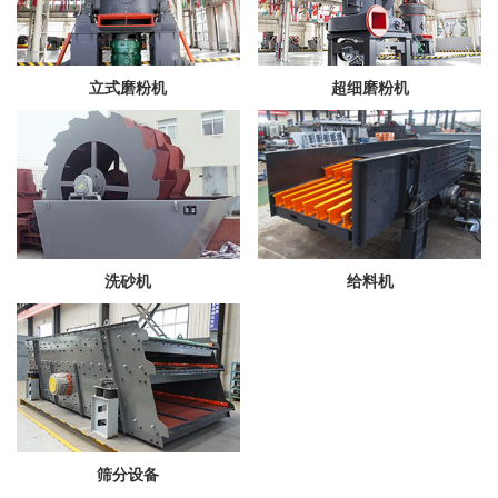
立式磨粉机
超细磨粉机
洗砂机
给料机
筛分设备