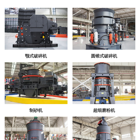
颚式破碎机
圆锥式破碎机
制砂机
超细磨粉机