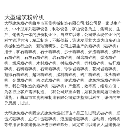
大型建筑粉碎机
大型建筑粉碎机曲阜市富贵机械制造有限公司,我公司是一家以生产
大、中小型系列破碎设备，制砂设备，矿山设备为主，集研发、生
产、销售为一体的股份制企业。自成立以来，公司秉承现代企业的
科学管理方法，精工制造，不断创新，迅速发展壮大成为山东矿山
机械制造行业的一颗璀璨明珠。公司主要生产的粉碎机（破碎机）
用于，矿石粉碎机、石子粉碎机、沙子粉碎机、炉渣粉碎机、煤矸
石粉碎机、石灰石粉碎机、岩石粉碎机、耐磨粉碎机、煤渣粉碎
机、煤炭粉碎机、木材粉碎机、树枝粉碎机、饲料粉碎机、秸秆粉
碎机、石料粉碎机、石膏粉碎机、珍珠岩粉碎机、花岗岩粉碎机、
鹅卵石粉碎机、超细粉碎机、湿料粉碎机、砖厂粉碎机、木头粉碎
机、金属粉碎机、移动式粉碎机、轮式粉碎机、建筑垃圾粉碎机等
等。我公司制造的粉碎机（破碎机）产量高，效率高，维修方便，
为各行业客户需求制造。（我公司郑重承若，如有质量问题可全款
退货。）曲阜市富贵机械制造有限公司始终坚持以科学﹑诚信的主
导思想，以过。
大型建筑粉碎机固定式建筑垃圾处理该产品工艺以颚式破碎机、反
击式破碎机、立式冲击破碎机、液压圆锥破碎机、振动筛、给料机
等专用设备将建筑垃圾进行破碎筛分。固定式可以建设大型建筑垃