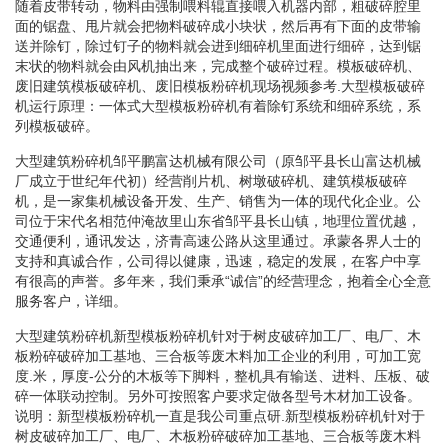
随着皮带转动，物料由强制喂料辊直接喂入机器内部，粗破碎腔里
面的锯盘、甩片就会把物料破碎成小块状，然后再有下面的皮带输
送并除钉，除过钉子的物料就会进到细碎机里面进行细碎，达到锯
末状的物料就会由风机抽出来，完成整个破碎过程。模板破碎机、
废旧建筑模板破碎机、废旧模板粉碎机现场视频参考.大型模板破碎
机运行原理：一体式大型模板粉碎机有着除钉系统和细碎系统，系
列模板破碎。
大型建筑粉碎机邹平鹏富达机械有限公司（原邹平县长山富达机械
厂成立于世纪年代初）经营削片机、树墩破碎机、建筑模板破碎
机，是一家集机械设备开发、生产、销售为一体的现代化企业。公
司位于宋代名相范仲淹故里山东省邹平县长山镇，地理位置优越，
交通便利，通讯发达，济青高速公路从这里通过。承蒙各界人士的
支持和真诚合作，公司得以健康，迅速，稳定的发展，在客户中享
有很高的声誉。多年来，我们秉承“诚信”的经营理念，抱着全心全意
服务客户，详细。
大型建筑粉碎机新型模板粉碎机针对于树皮破碎加工厂、电厂、木
板粉碎破碎加工基地、三合板等废木料加工企业的利用，可加工宽
度.米，厚度-公分的木板等下脚料，整机具有输送、进料、压板、破
碎一体联动控制。另外可按照客户要求定做各型号木材加工设备。
说明：新型模板粉碎机一直是我公司重点研.新型模板粉碎机针对于
树皮破碎加工厂、电厂、木板粉碎破碎加工基地、三合板等废木料