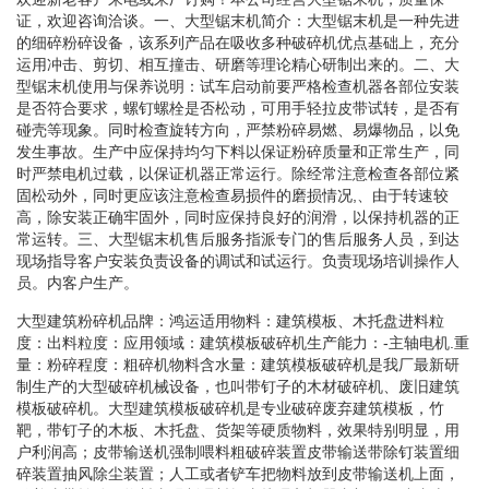
证，欢迎咨询洽谈。一、大型锯末机简介：大型锯末机是一种先进
的细碎粉碎设备，该系列产品在吸收多种破碎机优点基础上，充分
运用冲击、剪切、相互撞击、研磨等理论精心研制出来的。二、大
型锯末机使用与保养说明：试车启动前要严格检查机器各部位安装
是否符合要求，螺钉螺栓是否松动，可用手轻拉皮带试转，是否有
碰壳等现象。同时检查旋转方向，严禁粉碎易燃、易爆物品，以免
发生事故。生产中应保持均匀下料以保证粉碎质量和正常生产，同
时严禁电机过载，以保证机器正常运行。除经常注意检查各部位紧
固松动外，同时更应该注意检查易损件的磨损情况,、由于转速较
高，除安装正确牢固外，同时应保持良好的润滑，以保持机器的正
常运转。三、大型锯末机售后服务指派专门的售后服务人员，到达
现场指导客户安装负责设备的调试和试运行。负责现场培训操作人
员。内客户生产。
大型建筑粉碎机品牌：鸿运适用物料：建筑模板、木托盘进料粒
度：出料粒度：应用领域：建筑模板破碎机生产能力：-主轴电机.重
量：粉碎程度：粗碎机物料含水量：建筑模板破碎机是我厂最新研
制生产的大型破碎机械设备，也叫带钉子的木材破碎机、废旧建筑
模板破碎机。大型建筑模板破碎机是专业破碎废弃建筑模板，竹
靶，带钉子的木板、木托盘、货架等硬质物料，效果特别明显，用
户利润高；皮带输送机强制喂料粗破碎装置皮带输送带除钉装置细
碎装置抽风除尘装置；人工或者铲车把物料放到皮带输送机上面，