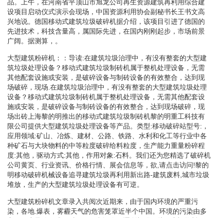
品。上午，在河南省平顶山市旭龙公司再生资源建筑再利用综合建
设项目启动仪式演示会现场，中国资源利用协会副秘书长王书文高
兴地说。德国移动式建筑垃圾破碎机据介绍，该项目引进了德国的
先进技术，科技含量高，属国际先进，在国内刚刚起步，市场前景
广阔。据测算，。
大型建筑粉碎机：：导读:在建筑垃圾治理中，有没有整套的大型建
筑垃圾处理设备？移动式建筑垃圾制砖机属于整机处理设备，无需
其他配套设施或安装，是破碎设备与制砖设备的有效整合，达到现
场破碎，现场.在建筑垃圾治理中，有没有整套的大型建筑垃圾处理
设备？移动式建筑垃圾制砖机属于整机处理设备，无需其他配套设
施或安装，是破碎设备与制砖设备的有效整合，达到现场破碎，现
场出砖上海黎的明推出的移动式建筑垃圾制砖机黎的明重工科技有
限公司提供大型建筑垃圾处理设备等产品。类型:移动破碎站型号:，
应用领域:矿山、冶炼、建材、公路、铁路、水利和化工等行业中各
种矿石与大块物料的中等粒度破碎给料粒度，生产能力重量粉碎程
度:其他，驱动方式:其他，作用对象:石料。我们还为您精选了破碎机
公司黄页、行业资讯、价格行情、展会信息等，欲,请点击访问!黎的
明移动破碎机械设备追寻建筑垃圾再利用新出路-建筑废料,城市垃圾
堆放，生产的大型建筑垃圾处理设备有可逆。
大型建筑粉碎机文章录入共阅次近期来，由于国内环境的严重污
染，各地.爆表，雾霾天气的危害笼罩近半个中国。环境的污染由多