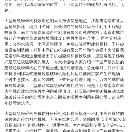
使用、还可以移动锤头的位置。上下两套转子轴端都配有飞轮，飞
轮。
大型建筑粉碎机有效期还剩天举报该信息地点：江苏省南京市某大
型建筑拆迁工地项目名称：日处理吨的建筑垃圾再生利用工程项目
投资商：南京市顺嘉资源再生利用有限公司处理物料：南京市城市
拆迁产生的大量建筑垃圾固体废弃物再生骨料尺寸：-再生骨料应
用：公路水稳层、小区道路硬化、免烧砖等新型建材骨料、干粉砂
浆设备制造商：郑州中意矿山机械有限公司年和年央视十套节目我
爱发明科教频道相继播出了机械巨鳄和钢铁双侠，里面展现了移动
式建筑垃圾破碎机的魅力，今天小编给大家介绍一下国产最先进的
建筑垃圾粉碎机在江浙地区使用的现场情况！公元年月，郑州中意
矿机系列移动式建筑垃圾破碎机顺利到达江苏南京客户生产现场，
经过中意技术工程师的调试，正式开始处理工地上近万方的城市建
筑垃圾混凝土。型移动式建筑破碎机处理的工程是江苏省南京市最
大的城市建筑垃圾再生利用处理项目。购买郑州中意矿机移动式建
筑破碎筛分站的公司为南京市顺嘉资源再生利用有限公司，该公司
年处理建筑垃。
大型建筑粉碎机免费秸秆粉碎机秸秆粉碎机是一种利用高速旋转的
锤片来击碎饲料的机械。它具有结构合理，坚固耐用,安全可靠,安装
容易,操作方便,振动性小、通用性强、生产率高和使用安全等特点，
适用于中、小饲料厂、饲养场、乡镇企业和饲养户加工各种畜禽水