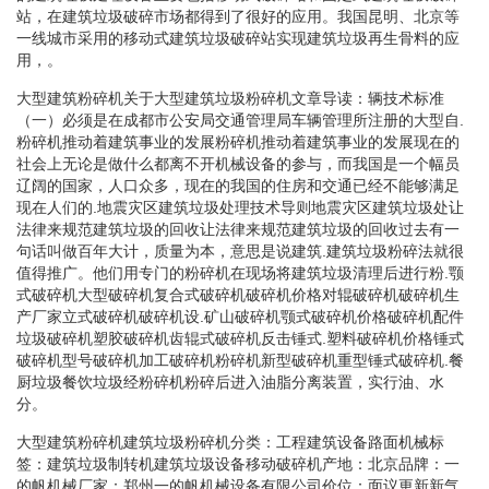
站，在建筑垃圾破碎市场都得到了很好的应用。我国昆明、北京等
一线城市采用的移动式建筑垃圾破碎站实现建筑垃圾再生骨料的应
用，。
大型建筑粉碎机关于大型建筑垃圾粉碎机文章导读：辆技术标准
（一）必须是在成都市公安局交通管理局车辆管理所注册的大型自.
粉碎机推动着建筑事业的发展粉碎机推动着建筑事业的发展现在的
社会上无论是做什么都离不开机械设备的参与，而我国是一个幅员
辽阔的国家，人口众多，现在的我国的住房和交通已经不能够满足
现在人们的.地震灾区建筑垃圾处理技术导则地震灾区建筑垃圾处让
法律来规范建筑垃圾的回收让法律来规范建筑垃圾的回收过去有一
句话叫做百年大计，质量为本，意思是说建筑.建筑垃圾粉碎法就很
值得推广。他们用专门的粉碎机在现场将建筑垃圾清理后进行粉.颚
式破碎机大型破碎机复合式破碎机破碎机价格对辊破碎机破碎机生
产厂家立式破碎机破碎机设.矿山破碎机颚式破碎机价格破碎机配件
垃圾破碎机塑胶破碎机齿辊式破碎机反击锤式.塑料破碎机价格锤式
破碎机型号破碎机加工破碎机粉碎机新型破碎机重型锤式破碎机.餐
厨垃圾餐饮垃圾经粉碎机粉碎后进入油脂分离装置，实行油、水
分。
大型建筑粉碎机建筑垃圾粉碎机分类：工程建筑设备路面机械标
签：建筑垃圾制转机建筑垃圾设备移动破碎机产地：北京品牌：一
的帆机械厂家：郑州一的帆机械设备有限公司价位：面议更新新气