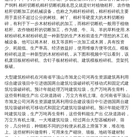
产饲料.棉杆切断机棉杆切断机顾名思义就是针对植物秸秆、农作物
秸秆切断加工的机械设备，也称之为棉杆粉碎机，棉杆粉碎机主要
用于直径不超过公分的树枝、树丫、棉杆等硬度大的木料切断粉
碎，有利于下一步木材粉碎机的加工，而棉杆切断机一般用于植物
秸秆、农作物秸秆的切断加工，作为猪、牛、马、羊的草料使用.木
材粉碎机木材粉碎机是一种新型的生产木粉前道生产理想的木工机
械设备。他可以将木材、枝叉等原料一次加工成木屑，具有投资
少、耗能低、生产率高、经济效益好，使用维修方便等优点。模板
粉碎机这是一种新型的木材粉碎机，从下图和视频中可以看到，该
机废旧板材粉碎机、含钉子板材粉碎机、建筑模板粉碎机、货架托
板破。
大型建筑粉碎机在河南省平顶山市旭龙公司河再生资源建筑再利用
综合建设项目中引进德国两台建筑垃圾破碎机可移动式和固定式建
筑垃圾破碎机。预计年能处理万吨建筑垃圾，生产万吨再生骨料，
这些骨料能生产出.亿块道路砖，万立方有机土壤。在河南省平顶山
市旭龙公司河再生资源建筑再利用综合建设项目中引进德国两台建
筑垃圾破碎机可移动式和固定式建筑垃圾破碎机。预计年能处理万
吨建筑垃圾，生产万吨再生骨料，这些骨料能生产出.亿块道路砖，
万立方有机土壤。一大堆建筑垃圾，经过两台大型器械粉碎、筛
分，几分钟后，种细粗不同的沙粒便从机器上滑落下来，堆在地
上。这些材料叫做骨料，可用来生产砌块、墙板、地砖等建材制