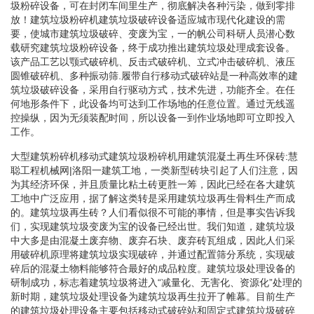
圾粉碎设备，可在封闭车间里生产，彻底解决各种污染，做到零排
放！建筑垃圾粉碎机建筑垃圾破碎设备适应城市现代化建设的需
要，使城市建筑垃圾破碎、变废为宝，一的帆公司科研人员潜心数
载研究建筑垃圾粉碎设备，终于成功推出建筑垃圾处理成套设备。
该产品工艺以颚式破碎机、反击式破碎机、立式冲击破碎机、液压
圆锥破碎机、多种振动筛.履带自行移动式破碎站是一种高效率的建
筑垃圾破碎设备，采用自行驱动方式，技术先进，功能齐全。在任
何地形条件下，此设备均可达到工作场地的任意位置。通过无线遥
控操纵，因为无须装配时间，所以设备一到作业场地即可立即投入
工作。
大型建筑粉碎机移动式建筑垃圾粉碎机用建筑混凝土再生环保砖:慧
聪工程机械网|洛阳一建筑工地，一类新型砖块引起了人们注意，因
为其经济环保，并且质量比粘土砖更胜一筹，因此已经在各大建筑
工地中广泛应用，据了解这类转是采用建筑垃圾再生骨料生产而成
的。建筑垃圾再生砖？人们看似很不可能的事情，但是事实告诉我
们，实现建筑垃圾变废为宝的设备已经出世。我们知道，建筑垃圾
中大多是由混凝土废弃物、废弃石块、废弃砖瓦组成，因此人们采
用破碎机原理将建筑垃圾实现破碎，并通过配置筛分系统，实现破
碎后的混凝土物料能够符合最好的成品粒度。建筑垃圾处理设备的
研制成功，标志着建筑垃圾将进入“减量化、无害化、资源化”处理的
新时期，建筑垃圾处理设备为建筑垃圾再生拉开了帷幕。目前生产
的建筑垃圾处理设备主要包括移动式破碎站和固定式建筑垃圾破碎