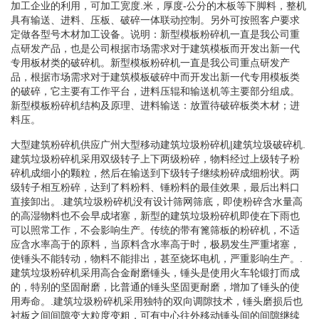
加工企业的利用，可加工宽度.米，厚度-公分的木板等下脚料，整机
具有输送、进料、压板、破碎一体联动控制。另外可按照客户要求
定做各型号木材加工设备。说明：新型模板粉碎机一直是我公司重
点研发产品，也是公司根据市场需求对于建筑模板而开发出新一代
专用板材类的破碎机。新型模板粉碎机一直是我公司重点研发产
品，根据市场需求对于建筑模板破碎中而开发出新一代专用模板类
的破碎，它主要有工作平台，进料压辊和输送机等主要部分组成。
新型模板粉碎机结构及原理、进料输送：放置待破碎板类木材；进
料压。
大型建筑粉碎机供应广州大型移动建筑垃圾粉碎机|建筑垃圾破碎机.
建筑垃圾粉碎机采用双级转子上下两级粉碎，物料经过上级转子粉
碎机成细小的颗粒，然后在输送到下级转子继续粉碎成细粉状。两
级转子相互粉碎，达到了料粉料、锤粉料的最佳效果，最后出料口
直接卸出。.建筑垃圾粉碎机没有设计筛网筛底，即使粉碎含水量高
的高湿物料也不会早成堵塞，新型的建筑垃圾粉碎机即使在下雨也
可以照常工作，不会影响生产。传统的带有篦筛板的粉碎机，不适
应含水率高于的原料，当原料含水率高于时，极易发生严重堵塞，
使锤头不能转动，物料不能排出，甚至烧坏电机，严重影响生产。.
建筑垃圾粉碎机采用高合金耐磨锤头，锤头是使用火车轮锻打而成
的，特别的坚固耐磨，比普通的锤头坚固更耐磨，增加了锤头的使
用寿命。.建筑垃圾粉碎机采用独特的双向调隙技术，锤头磨损后也
衬板之间间隙变大粒度变粗，可有中心往外移动锤头间的间隙继续