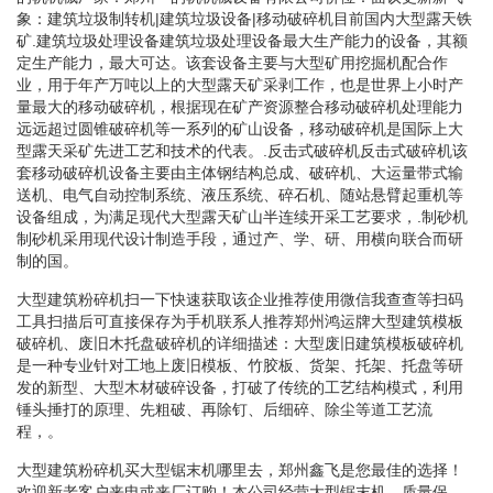
象：建筑垃圾制转机|建筑垃圾设备|移动破碎机目前国内大型露天铁
矿.建筑垃圾处理设备建筑垃圾处理设备最大生产能力的设备，其额
定生产能力，最大可达。该套设备主要与大型矿用挖掘机配合作
业，用于年产万吨以上的大型露天矿采剥工作，也是世界上小时产
量最大的移动破碎机，根据现在矿产资源整合移动破碎机处理能力
远远超过圆锥破碎机等一系列的矿山设备，移动破碎机是国际上大
型露天采矿先进工艺和技术的代表。.反击式破碎机反击式破碎机该
套移动破碎机设备主要由主体钢结构总成、破碎机、大运量带式输
送机、电气自动控制系统、液压系统、碎石机、随站悬臂起重机等
设备组成，为满足现代大型露天矿山半连续开采工艺要求，.制砂机
制砂机采用现代设计制造手段，通过产、学、研、用横向联合而研
制的国。
大型建筑粉碎机扫一下快速获取该企业推荐使用微信我查查等扫码
工具扫描后可直接保存为手机联系人推荐郑州鸿运牌大型建筑模板
破碎机、废旧木托盘破碎机的详细描述：大型废旧建筑模板破碎机
是一种专业针对工地上废旧模板、竹胶板、货架、托架、托盘等研
发的新型、大型木材破碎设备，打破了传统的工艺结构模式，利用
锤头捶打的原理、先粗破、再除钉、后细碎、除尘等道工艺流
程，。
大型建筑粉碎机买大型锯末机哪里去，郑州鑫飞是您最佳的选择！
欢迎新老客户来电或来厂订购！本公司经营大型锯末机，质量保