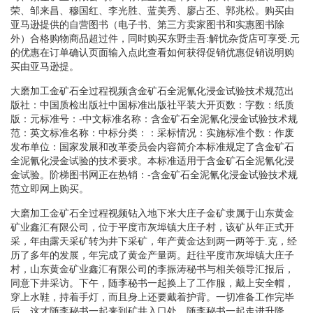
荣、邹来昌、穆国红、李光胜、蓝美秀、廖占丕、郭兆松。购买由
亚马逊提供的自营图书（电子书、第三方卖家图书和实惠图书除
外）合格购物商品超过件，同时购买东野圭吾:解忧杂货店可享受.元
的优惠在订单确认页面输入点此查看如何获得促销优惠促销说明购
买由亚马逊提。
大磨加工金矿石全过程视频含金矿石全泥氰化浸金试验技术规范出
版社：中国质检出版社中国标准出版社平装大开页数：字数：纸质
版：元标准号：-中文标准名称：含金矿石全泥氰化浸金试验技术规
范：英文标准名称：中标分类：：采标情况：实施标准个数：作废
发布单位：国家发展和改革委员会内容简介本标准规定了含金矿石
全泥氰化浸金试验的技术要求。本标准适用于含金矿石全泥氰化浸
金试验。阶梯图书网正在热销：-含金矿石全泥氰化浸金试验技术规
范立即网上购买。
大磨加工金矿石全过程视频钻入地下米大庄子金矿隶属于山东黄金
矿业鑫汇有限公司，位于平度市灰埠镇大庄子村，该矿从年正式开
采，年由露天采矿转为井下采矿，年产黄金达到两一两等于.克，经
历了多年的发展，年完成了黄金产量两。赶往平度市灰埠镇大庄子
村，山东黄金矿业鑫汇有限公司的李振涛秘书与相关领导汇报后，
同意下井采访。下午，随李秘书一起换上了工作服，戴上安全帽，
穿上水鞋，持着手灯，而且身上还要戴着护背。一切准备工作完毕
后，这才随李秘书一起来到矿井入口处。随李秘书一起走进升降