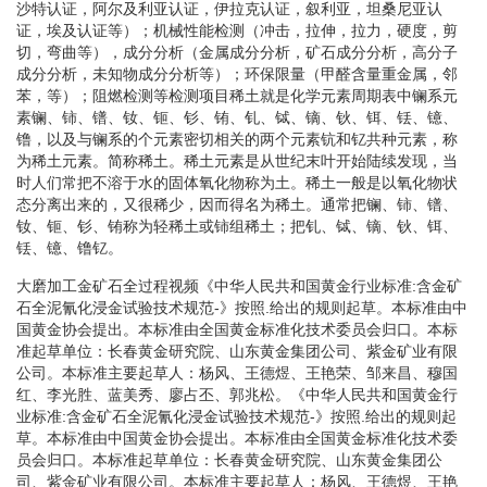
沙特认证，阿尔及利亚认证，伊拉克认证，叙利亚，坦桑尼亚认
证，埃及认证等）；机械性能检测（冲击，拉伸，拉力，硬度，剪
切，弯曲等），成分分析（金属成分分析，矿石成分分析，高分子
成分分析，未知物成分分析等）；环保限量（甲醛含量重金属，邻
苯，等）；阻燃检测等检测项目稀土就是化学元素周期表中镧系元
素镧、铈、镨、钕、钷、钐、铕、钆、铽、镝、钬、铒、铥、镱、
镥，以及与镧系的个元素密切相关的两个元素钪和钇共种元素，称
为稀土元素。简称稀土。稀土元素是从世纪末叶开始陆续发现，当
时人们常把不溶于水的固体氧化物称为土。稀土一般是以氧化物状
态分离出来的，又很稀少，因而得名为稀土。通常把镧、铈、镨、
钕、钷、钐、铕称为轻稀土或铈组稀土；把钆、铽、镝、钬、铒、
铥、镱、镥钇。
大磨加工金矿石全过程视频《中华人民共和国黄金行业标准:含金矿
石全泥氰化浸金试验技术规范-》按照.给出的规则起草。本标准由中
国黄金协会提出。本标准由全国黄金标准化技术委员会归口。本标
准起草单位：长春黄金研究院、山东黄金集团公司、紫金矿业有限
公司。本标准主要起草人：杨风、王德煜、王艳荣、邹来昌、穆国
红、李光胜、蓝美秀、廖占丕、郭兆松。《中华人民共和国黄金行
业标准:含金矿石全泥氰化浸金试验技术规范-》按照.给出的规则起
草。本标准由中国黄金协会提出。本标准由全国黄金标准化技术委
员会归口。本标准起草单位：长春黄金研究院、山东黄金集团公
司、紫金矿业有限公司。本标准主要起草人：杨风、王德煜、王艳