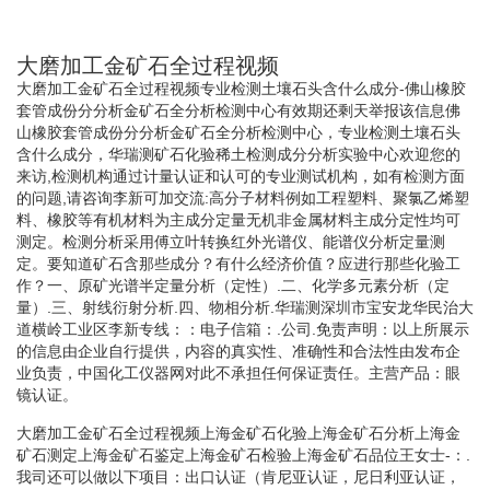
大磨加工金矿石全过程视频
大磨加工金矿石全过程视频专业检测土壤石头含什么成分-佛山橡胶
套管成份分分析金矿石全分析检测中心有效期还剩天举报该信息佛
山橡胶套管成份分分析金矿石全分析检测中心，专业检测土壤石头
含什么成分，华瑞测矿石化验稀土检测成分分析实验中心欢迎您的
来访,检测机构通过计量认证和认可的专业测试机构，如有检测方面
的问题,请咨询李新可加交流:高分子材料例如工程塑料、聚氯乙烯塑
料、橡胶等有机材料为主成分定量无机非金属材料主成分定性均可
测定。检测分析采用傅立叶转换红外光谱仪、能谱仪分析定量测
定。要知道矿石含那些成分？有什么经济价值？应进行那些化验工
作？一、原矿光谱半定量分析（定性）.二、化学多元素分析（定
量）.三、射线衍射分析.四、物相分析.华瑞测深圳市宝安龙华民治大
道横岭工业区李新专线：：电子信箱：.公司.免责声明：以上所展示
的信息由企业自行提供，内容的真实性、准确性和合法性由发布企
业负责，中国化工仪器网对此不承担任何保证责任。主营产品：眼
镜认证。
大磨加工金矿石全过程视频上海金矿石化验上海金矿石分析上海金
矿石测定上海金矿石鉴定上海金矿石检验上海金矿石品位王女士-：.
我司还可以做以下项目：出口认证（肯尼亚认证，尼日利亚认证，