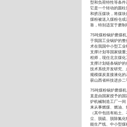
型和负荷特性等条件
它是一个转动的圆柱
和挤压煤块，将煤块
煤粉被送入煤粉仓或
靠，特别适宜于磨制
75吨煤粉锅炉磨煤
于我国工业锅炉的整
术在我国中小型工业
支撑计划等国家级重
程师，现任北京煤化
支撑计划链条锅炉的
技术系统开发研究、
规模煤炭直接液化的
获山西省科技进步二
75吨煤粉锅炉磨煤
直是由国家授予的国
炉机械制造工厂一间
来从事燃煤、燃油、
（其中包括有粘土、
尘、脱硫、脱除氮化
能生产线、中小型煤