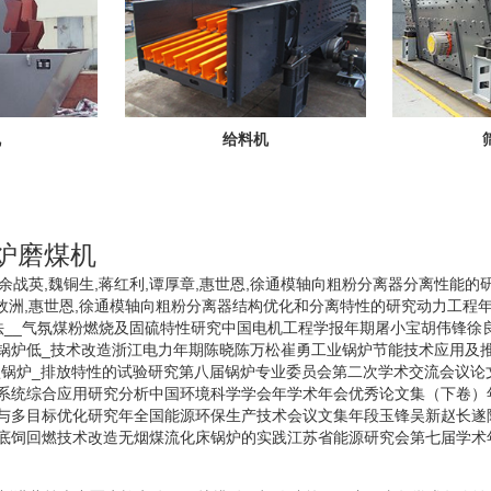
机
给料机
锅炉磨煤机
余战英,魏铜生,蒋红利,谭厚章,惠世恩,徐通模轴向粗粉分离器分离性能
刘效洲,惠世恩,徐通模轴向粗粉分离器结构优化和分离特性的研究动力工程年
可法__气氛煤粉燃烧及固硫特性研究中国电机工程学报年期屠小宝胡伟锋徐
锅炉低_技术改造浙江电力年期陈晓陈万松崔勇工业锅炉节能技术应用及
型锅炉_排放特性的试验研究第八届锅炉专业委员会第二次学术交流会议论
系统综合应用研究分析中国环境科学学会年学术年会优秀论文集（下卷）
与多目标优化研究年全国能源环保生产技术会议文集年段玉锋吴新赵长遂
底饲回燃技术改造无烟煤流化床锅炉的实践江苏省能源研究会第七届学术