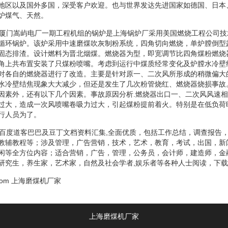
地区以及国外多国，深受客户欢迎。也与世界发达先进国家如德国、日本
炉煤气、天然。
机厦门嵩屿电厂一期工程机组的锅炉是上海锅炉厂采用美国燃烧工程公司
循环锅炉。该炉采用中速磨煤吹灰制粉系统，四角切向燃烧，单炉膛倒型
固态排渣。设计燃料为晋北烟煤。燃烧器为型，即宽调节比四角煤粉燃烧
角上共布置安装了只煤粉喷嘴。考虑到运行中煤质经常变化及炉膛水冷壁
对各自的燃烧器进行了改造。主要是针对原一、二次风所形成的稍微偏大
水冷壁结焦现象大大减少，但还是发生了几次粉管烧红、燃烧器烧损事故
因素外，还有以下几个因素。事故原因分析.燃烧器出口一、二次风风速
过大，造成一次风喷嘴卷吸力过大，引起煤粉提前着火。特别是在低负荷
行人员为了。
机百度道客巴巴及豆丁文档资料汇集,全面优质，包括工作总结，调查报告
教辅教程等；涉及管理，广告营销，技术，艺术，教育，考试，出国，新
闲等全方位内容；适合营销，广告，管理，公务员，会计师，建造师，金
研究生，养生家，艺术家，自然及社会学者,娱乐者等各种人士阅读，下载
com
上海磨煤机厂家
上海磨煤机厂家