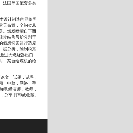
、法国等国配套多类
技术设计制造的亚临界
露天布置，全钢架悬
器。煤粉喷嘴自下而
经常结焦号炉分别于
的假想切圆进行适度
。据分析，除制粉系
相差过大燃烧器出口
时，某台给煤机的给
，论文，试题，试卷，
闻，电脑，网络，手
融师,经济师，教师，
，分享,打印或收藏。