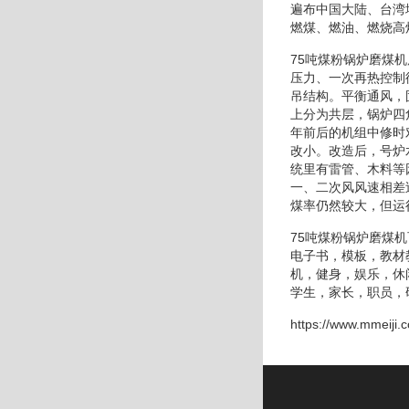
遍布中国大陆、台湾
燃煤、燃油、燃烧高
75吨煤粉锅炉磨煤
压力、一次再热控制
吊结构。平衡通风，
上分为共层，锅炉四
年前后的机组中修时
改小。改造后，号炉
统里有雷管、木料等
一、二次风风速相差
煤率仍然较大，但运
75吨煤粉锅炉磨煤
电子书，模板，教材
机，健身，娱乐，休
学生，家长，职员，
https://www.mmeiji.