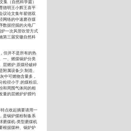
论文集（自然科学篇）
曹德明王小辉王喜平
会议论文集年翟德双
经网络的中速磨存煤
序数据挖掘的火电厂
锅炉一次风管吹管方式
施第三届安徽自然科
水，但并不是所有的热
。一、燃煤锅炉分类
。层燃炉:原煤经破碎
是附属设备少,制造、
飞灰中可燃物含量多，
粒径小于.的煤粉后,
粉和周围气体间的相
发量的层燃炉炉膛约
要特点收起摘要请用一
，是锅炉煤粉制备系
球磨煤机-类型磨煤机
要根据煤种、锅炉炉