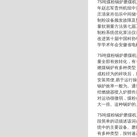
75吨煤粉锅炉磨煤
年赵志军贵州机组中
庄清泉肖伯乐中间储
制粉设备频发故障及
量软测量方法第七届
制粉系统优化算法仪
改进第十届中国科协
学学术年会安徽省电
75吨煤粉锅炉磨煤
量全部有效转化，有
燃煤锅炉有多种类型
成粒径为的碎块后，
安装简便,易于运行
锅炉效率一般为。通
经燃烧器喷入炉膛作
对运动很微弱，煤粉
大一倍。这种锅炉的
75吨煤粉锅炉磨煤
段简单的话描述该词
统中的主要设备。磨
有多种类型，按转速