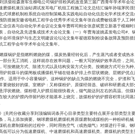
机刘洪柴桂森唐军生柳电公司锅炉排粉风机改造第三届广西青年学术年会
速磨煤机液压油站调试发耳电厂机组工程施工论文总结汇编年孙瑞茅民强
仓式球磨机制粉系统自动控制策略及实践电站自动化信息化学术技术交流
预防措施安徽省电机工程学会优秀学术论文集年张自成费敏锐基于人工神
工业仪表与自动化学术会议论文集年曹晖司刚全张彦斌贾立新基于模糊时
表，自动化及先进集成技术大会论文集（一）年曹海波姚孟发电公司#、
年会环境保护与生态文明建设论坛论文集年翟德双制粉设备故障及预防措
机工程学会年学术年会论文集年。
机燃煤锅炉是指燃料燃烧的煤，煤炭热量经转化后，产生蒸汽或者变成热
一部分无工消耗，这样就存在效率问题，一般大写的锅炉效率高些，之间
，可按燃烧方式、除渣方式以及结构安装方式分类。按燃烧方式可分为种
用炉前煤斗的煤闸板或播煤机平铺在链条炉排上作层状燃烧。层燃炉优点
操作。适用于中小容量锅炉。这种锅炉的缺点为煤的燃烧不完全，炉渣和
常要烧较好的煤。室燃炉：又称煤粉炉。原煤经筛选、破碎和研磨成大部分
悬浮状燃烧。煤粉喷入炉膛后能很快着火，烟气能达到左右的高温。但煤
在较大的炉膛内停留约秒才能基本上烧完，故煤粉炉的炉膛容积常比同蒸
。
机》|关闭分收藏分享到顶编辑词条开心目录类型主要特点展开全部类型主
条，马上添加摘要。钢球磨煤机磨煤机将原煤磨制成煤粉的一种粉碎机械
煤机在磨制煤粉的过程中，同时用热空气（或热烟气）对煤进行干燥。钢
高低可以分为低速磨煤机、中速磨煤机和高速磨煤机类。磨煤机的类型主