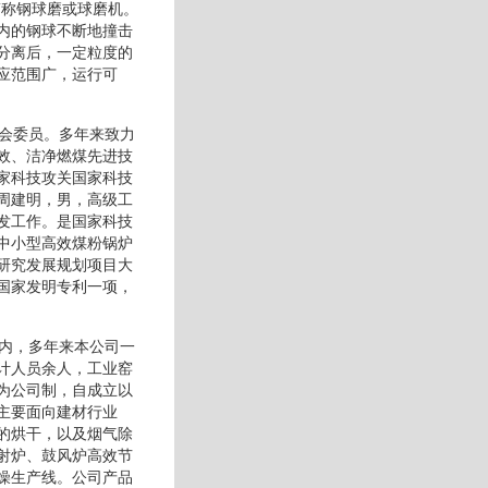
简称钢球磨或球磨机。
内的钢球不断地撞击
分离后，一定粒度的
应范围广，运行可
员会委员。多年来致力
效、洁净燃煤先进技
家科技攻关国家科技
周建明，男，高级工
发工作。是国家科技
中小型高效煤粉锅炉
研究发展规划项目大
国家发明专利一项，
地内，多年来本公司一
计人员余人，工业窑
为公司制，自成立以
主要面向建材行业
的烘干，以及烟气除
射炉、鼓风炉高效节
燥生产线。公司产品