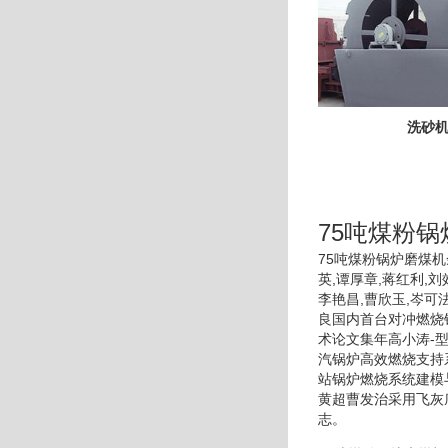
洗砂
75吨煤粉
75吨煤粉锅炉磨煤机
英,谭厚章,蒋红利,
李艳昌,曹欣玉,岑
良国内首台对冲燃烧
术论文集年高小涛-
汽锅炉高效燃烧支持
站锅炉燃烧系统建模
黄超曹发治采用飞灰
志。