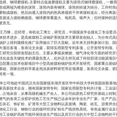
选择。钢球磨煤机-主要特点低速磨煤机主要为滚筒式钢球磨煤机，一般
形或两端为锥形的滚筒，滚筒内装有钢球。滚筒的转速为转分。工作时筒
磨制成煤粉。然后由通入滚筒内的热风将煤烘干并将煤粉送出，经分离器
直接送入煤粉燃烧器。钢球磨笨重庞大、电耗高、噪声大；但对煤种的适
硬质无。
机王乃继，总经理，有机化工博士，研究员，中国煤炭学会煤化工专业委
体技术进步，是高效煤粉工业锅炉系统技术主要研发创始人，为分布式高
锅炉上得到规模化推广应用做出了巨大贡献。近年来主持和参加计划、国
大项目多项，发表论文余篇，获得实用新型专利多项，公开发明专利项。
工研究分院研发部副主任。主要从事煤炭燃烧、烟气净化等方面的研究开
优化改造关键技术的课题负责人，此外还主持完成了科技部清洁能源项目
总院重点技术创新项目中小型高效煤粉锅炉技术开发研究、国家重点基础
基础、国家自然科学基金泡沫炭材料研究等近项课题，发表论文余篇。获
等奖一项。
机本公司地处中国武汉光谷国家级东湖开发区华中科技大学科技园创新基
家高新技术企业，拥有国家发明专利、国家实用新型专利共计项，工业设
，占地余亩，从事高级机械生产余人。本公司由原热工研究所基础上转制
燃气的各类工业窑炉供热工艺生产线已达余年的专业生产厂家。生产产品
石灰石、铁矿粉、矿渣等大型工业物料以及玻璃、陶瓷、砖瓦、沥青拌合
物化工行业、钢铁行业的循环经济矿粉生产线供热系统、有色金属行业反
粉工业锅炉高效节能环保技改生产线以及其它行业的大中型工业物料的干