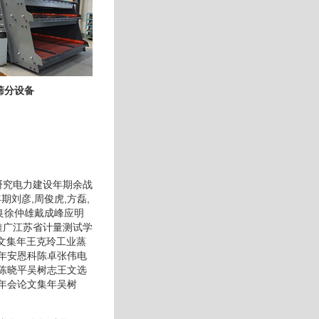
筛分设备
的研究电力建设年期余战
期刘彦,周俊虎,方磊,
良徐仲雄戴成峰应明
推广江苏省计量测试学
文集年王克玲工业蒸
年安恩科陈卓张伟电
陈晓平吴树志王文选
年会论文集年吴树