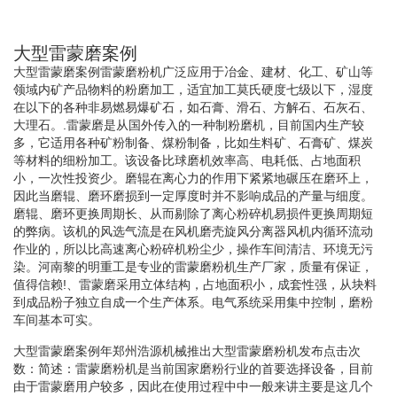
大型雷蒙磨案例
大型雷蒙磨案例雷蒙磨粉机广泛应用于冶金、建材、化工、矿山等
领域内矿产品物料的粉磨加工，适宜加工莫氏硬度七级以下，湿度
在以下的各种非易燃易爆矿石，如石膏、滑石、方解石、石灰石、
大理石。.雷蒙磨是从国外传入的一种制粉磨机，目前国内生产较
多，它适用各种矿粉制备、煤粉制备，比如生料矿、石膏矿、煤炭
等材料的细粉加工。该设备比球磨机效率高、电耗低、占地面积
小，一次性投资少。磨辊在离心力的作用下紧紧地碾压在磨环上，
因此当磨辊、磨环磨损到一定厚度时并不影响成品的产量与细度。
磨辊、磨环更换周期长、从而剔除了离心粉碎机易损件更换周期短
的弊病。该机的风选气流是在风机磨壳旋风分离器风机内循环流动
作业的，所以比高速离心粉碎机粉尘少，操作车间清洁、环境无污
染。河南黎的明重工是专业的雷蒙磨粉机生产厂家，质量有保证，
值得信赖!、雷蒙磨采用立体结构，占地面积小，成套性强，从块料
到成品粉子独立自成一个生产体系。电气系统采用集中控制，磨粉
车间基本可实。
大型雷蒙磨案例年郑州浩源机械推出大型雷蒙磨粉机发布点击次
数：简述：雷蒙磨粉机是当前国家磨粉行业的首要选择设备，目前
由于雷蒙磨用户较多，因此在使用过程中中一般来讲主要是这几个