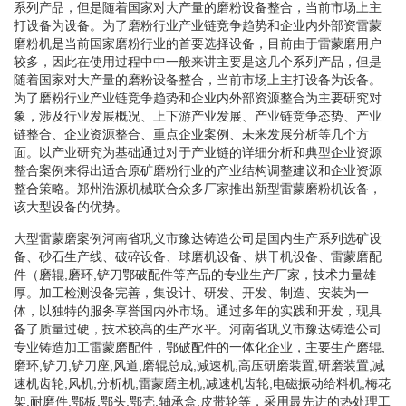
系列产品，但是随着国家对大产量的磨粉设备整合，当前市场上主
打设备为设备。为了磨粉行业产业链竞争趋势和企业内外部资雷蒙
磨粉机是当前国家磨粉行业的首要选择设备，目前由于雷蒙磨用户
较多，因此在使用过程中中一般来讲主要是这几个系列产品，但是
随着国家对大产量的磨粉设备整合，当前市场上主打设备为设备。
为了磨粉行业产业链竞争趋势和企业内外部资源整合为主要研究对
象，涉及行业发展概况、上下游产业发展、产业链竞争态势、产业
链整合、企业资源整合、重点企业案例、未来发展分析等几个方
面。以产业研究为基础通过对于产业链的详细分析和典型企业资源
整合案例来得出适合原矿磨粉行业的产业结构调整建议和企业资源
整合策略。郑州浩源机械联合众多厂家推出新型雷蒙磨粉机设备，
该大型设备的优势。
大型雷蒙磨案例河南省巩义市豫达铸造公司是国内生产系列选矿设
备、砂石生产线、破碎设备、球磨机设备、烘干机设备、雷蒙磨配
件（磨辊,磨环,铲刀鄂破配件等产品的专业生产厂家，技术力量雄
厚。加工检测设备完善，集设计、研发、开发、制造、安装为一
体，以独特的服务享誉国内外市场。通过多年的实践和开发，现具
备了质量过硬，技术较高的生产水平。河南省巩义市豫达铸造公司
专业铸造加工雷蒙磨配件，鄂破配件的一体化企业，主要生产磨辊,
磨环,铲刀,铲刀座,风道,磨辊总成,减速机,高压研磨装置,研磨装置,减
速机齿轮,风机,分析机,雷蒙磨主机,减速机齿轮,电磁振动给料机,梅花
架,耐磨件,鄂板,鄂头,鄂壳,轴承盒,皮带轮等，采用最先进的热处理工