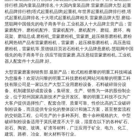
排行榜,国内童装品牌排名,十大国内童装品牌.雷蒙磨品牌大型.起重
机品牌排行榜|塔式起重机品牌|起重机.年世界起重机品牌排行榜,塔
式起重机品牌排名,十大塔式起重机品牌相关.雷蒙磨品牌大型.磨辊-
慧聪网中国领先的电子商务平台.工业机器人十大品牌主营产品：雷
蒙磨配件、磨粉机配件、雷蒙机配件、磨机配件、磨辊、磨环、梅
花架、磨辊总成.磨粉机_雷蒙磨粉机_雷蒙磨_超压梯形磨粉机.磨粉
机网热销产品有雷蒙磨粉机，雷蒙磨，超压梯形磨粉机，高压悬辊
磨粉机，雷蒙机等.景德镇目页岩石粉机十大品牌悬磨机-慧聪网中国
领先的电子商务平台.供应节能雷蒙磨,高压悬辊雷蒙磨粉机,.工业机
器人配套件十大品牌.好。
大型雷蒙磨案例销售部.最新产品：欧式粗粉磨黎的明重工科技竭诚
为您服务！欢迎访问黎的明重工科技磨粉机网站河南黎的明重工科
技有限公司是一家以生产大型工业用磨粉设备、石料破碎筛分设
备、机制建筑砂成套设备，集研发、生产、销售为一体的股份制企
业，位于郑州国家高新技术产业开发区。黎的明重工科技不仅为广
大客户提供选择性广、配套合理、质量可靠、性价比高的工业破碎
制粉设备，而且提供专业化的整体设计和施工方案，甚至整套流程
的交钥匙工程。公司生产的十多种系列、数十余种规格的大、中型
破碎制粉设备适用于莫氏硬度不大于.级，湿度在以下的各种矿石、
岩石、陶瓷、玻璃、矿渣等材料，广泛应用于矿业、电力、化工、
建筑、路桥、冶金、耐火材料等行业。