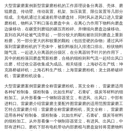
大型雷蒙磨案例新型雷蒙磨粉机的工作原理设备分离器、壳体、磨
辊磨盘、传动臂、传动装置、机架、加压装置、限位装置等几部分
组成。主电机通过主减速机带动磨盘转，同时风从迸风口进入雷蒙
磨粉机，物料从下料口落在磨盘中央．在离心力作用下物料向磨盘
边缘移动．在碾受到磨辊的碾压而粉碎。并继续向磨盘边缘移动。
直到在风环处被气流带起，一部分较大的颗粒被吹回到磨盘上重新
粉磨，另一部分更大的和较重的颗粒（包括坚硬的杂物）通过风环
落到雷蒙磨粉机的下壳体中，被刮料板刮入排渣口排出。粉状物料
随气流．一起进入分离器的分级区，在分离器转予叶片的作用下，
其中的粗粉落回磨盘莺新粉磨，合格的细粉则和气流一起经出风口
出磨，经过收尘器收集成为成品。相关链接：上海砂石生产线：坤
克路桥破碎机：上海石料生产线：上海雷蒙磨粉机：龙士路桥破碎
机：雷蒙磨粉机设备.。
大型雷蒙磨案例雷蒙磨全称雷蒙磨粉机，英文全称：。雷蒙磨适用
各种矿粉制备、煤粉制备，比如生料矿、石膏矿、煤炭等材料的细
粉加工。从外形看像一个钢制容器竖立，有进风、出风口，中部有
进料口。雷蒙磨介绍雷蒙磨主要配件图雷蒙磨的适用范围雷蒙磨工
艺特点雷蒙磨介绍：雷蒙磨全称雷蒙磨粉机，英文全称：。雷蒙磨
适用各种矿粉制备、煤粉制备，比如生料矿、石膏矿、煤炭等材料
的细粉加工。从外形看像一个钢制容器竖立，有进风、出风口，中
部有进料口。磨机下部有电机带动内部磨棍与磨盘旋转将需磨物料