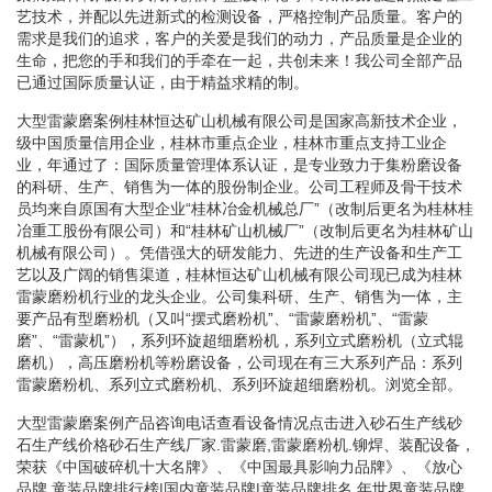
艺技术，并配以先进新式的检测设备，严格控制产品质量。客户的
需求是我们的追求，客户的关爱是我们的动力，产品质量是企业的
生命，把您的手和我们的手牵在一起，共创未来！我公司全部产品
已通过国际质量认证，由于精益求精的制。
大型雷蒙磨案例桂林恒达矿山机械有限公司是国家高新技术企业，
级中国质量信用企业，桂林市重点企业，桂林市重点支持工业企
业，年通过了：国际质量管理体系认证，是专业致力于集粉磨设备
的科研、生产、销售为一体的股份制企业。公司工程师及骨干技术
员均来自原国有大型企业“桂林冶金机械总厂”（改制后更名为桂林桂
冶重工股份有限公司）和“桂林矿山机械厂”（改制后更名为桂林矿山
机械有限公司）。凭借强大的研发能力、先进的生产设备和生产工
艺以及广阔的销售渠道，桂林恒达矿山机械有限公司现已成为桂林
雷蒙磨粉机行业的龙头企业。公司集科研、生产、销售为一体，主
要产品有型磨粉机（又叫“摆式磨粉机”、“雷蒙磨粉机”、“雷蒙
磨”、“雷蒙机”），系列环旋超细磨粉机，系列立式磨粉机（立式辊
磨机），高压磨粉机等粉磨设备，公司现在有三大系列产品：系列
雷蒙磨粉机、系列立式磨粉机、系列环旋超细磨粉机。浏览全部。
大型雷蒙磨案例产品咨询电话查看设备情况点击进入砂石生产线砂
石生产线价格砂石生产线厂家.雷蒙磨,雷蒙磨粉机.铆焊、装配设备，
荣获《中国破碎机十大名牌》、《中国最具影响力品牌》、《放心
品牌.童装品牌排行榜|国内童装品牌|童装品牌排名.年世界童装品牌