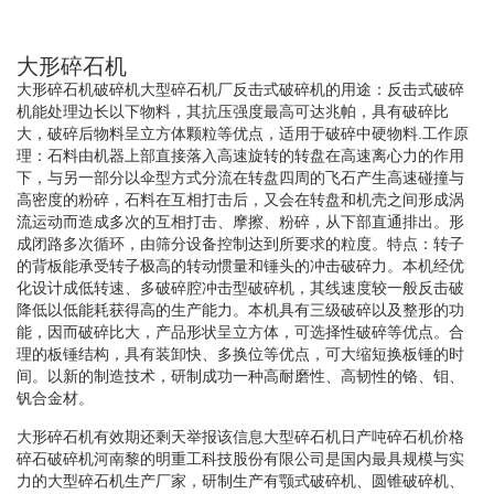
大形碎石机
大形碎石机破碎机大型碎石机厂反击式破碎机的用途：反击式破碎
机能处理边长以下物料，其抗压强度最高可达兆帕，具有破碎比
大，破碎后物料呈立方体颗粒等优点，适用于破碎中硬物料.工作原
理：石料由机器上部直接落入高速旋转的转盘在高速离心力的作用
下，与另一部分以伞型方式分流在转盘四周的飞石产生高速碰撞与
高密度的粉碎，石料在互相打击后，又会在转盘和机壳之间形成涡
流运动而造成多次的互相打击、摩擦、粉碎，从下部直通排出。形
成闭路多次循环，由筛分设备控制达到所要求的粒度。特点：转子
的背板能承受转子极高的转动惯量和锤头的冲击破碎力。本机经优
化设计成低转速、多破碎腔冲击型破碎机，其线速度较一般反击破
降低以低能耗获得高的生产能力。本机具有三级破碎以及整形的功
能，因而破碎比大，产品形状呈立方体，可选择性破碎等优点。合
理的板锤结构，具有装卸快、多换位等优点，可大缩短换板锤的时
间。以新的制造技术，研制成功一种高耐磨性、高韧性的铬、钼、
钒合金材。
大形碎石机有效期还剩天举报该信息大型碎石机日产吨碎石机价格
碎石破碎机河南黎的明重工科技股份有限公司是国内最具规模与实
力的大型碎石机生产厂家，研制生产有颚式破碎机、圆锥破碎机、