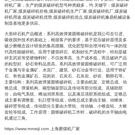
碎机厂家，生产的煤炭破碎机型号种类颇多，均.关键字：煤炭破碎
机厂家,煤炭破碎机价格,煤炭破碎机生产厂家,煤炭破碎机厂,煤炭破
碎机用途,煤炭破碎机优势,煤炭破碎机优点,煤炭破碎机豫鼎机械设备
制造基地更多供应。
大形碎石机产品概述：系列高效弹簧圆锥破碎机是我公司在引进、
吸收国外技术的基础上，根据客户的要求，基于层压破碎原理及多
破少磨概念设计研发的集高摆频、优化腔型和合理冲程与一体的现
代高性能破碎机。应用于建筑碎石、机制砂生产流程中，特别是破
碎玄武岩等坚硬物料时，不仅效率高、生产成本低，而且破碎产品
的粒型好、砂石骨料品质高。系列高效弹簧圆锥破碎机，可广泛用
于金属与非金属矿、水泥厂、建筑、砂石冶金等行业。适用于铁矿
石、有色金属矿石、花岗岩、石灰石、石灰岩、砂岩、鹅卵石等。
主要结构：系列高效弹簧圆锥破碎机，主要由机架、定锥总成、动
锥总成、弹簧机构、碗型轴架部以及传动等部分组成。其辅助部
分，由电气系统、稀油润滑系统、以及液压清腔系统组成。定锥总
成主要有调整套、轧臼壁等组成，动锥总成主要由主轴、动锥体、
破碎壁等组成，传动部分主要由大带轮、传动轴、小锥齿轮、大锥
齿轮等组成。工作原理：圆锥破碎机工作时，破碎机的水平轴由电
机通过三角。
https://www.mmeiji.com
上海磨煤机厂家