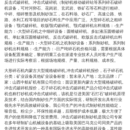
反击式破碎机、冲击式破碎机（制砂机移动破碎站等系列碎石破碎
机设备，可对河卵石、花岗岩、玄武岩、铁矿石等石料进行粗碎、
中碎、细碎整形及机制砂加工，在石料场、砂石厂、高速公路、铁
路、水利工程等项目的砂石料生产中应用广泛。大型碎石机之粗碎
设备：颚式破碎机、欧版颚式破碎机、颚式破碎机出料规格：-生产
能力：-大型碎石机之中细碎设备：圆锥破碎机、多缸液压圆锥破碎
机、单缸液压圆锥破碎机、反击式破碎机、欧版反击式破碎机出料
规格：-生产能力：-大型碎石机之机制砂设备：系列制砂机、系列制
砂机出料规格：-生产能力：-日产吨碎石机价格问题，需要根据具体
设备配置来确定，黎的明重工会在派遣专业技术人员对客户生产现
场进行实际考察后，根据场地规模、产量、出料规格、成本投。
大形碎石机内蒙古大型规格破碎机,冲击式破碎机报价，石子碎石机
分类：矿业设备其他矿业设备标签：暂未录入产地：北京品牌：厂
家：山西中航矿机有限公司价位：面议更新内蒙古大型规格破碎机,
冲击式破碎机报价，石子碎石机冲击式破碎机产品介绍冲击式破碎
机也称打砂机或冲击式破碎机，该机是引进美国“石打石”破碎机原理
及技术，结合国内制砂生产方面的实际情况，研制开发出具有行业
领先水平的高效破碎设备。我公司生产的冲击式制砂机性能稳定，
噪音低、粉尘少，环保性能卓越，后期维护成本低廉，极大方便了
用户的使用和降低了投资费用。冲击式破碎机制砂机是我公司专家
在多年研制矿山机械设备的基础上吸取美国巴马克公司同类产品的
先进技术开发出的一种具有国际先进水平的高能低耗设备，其性能