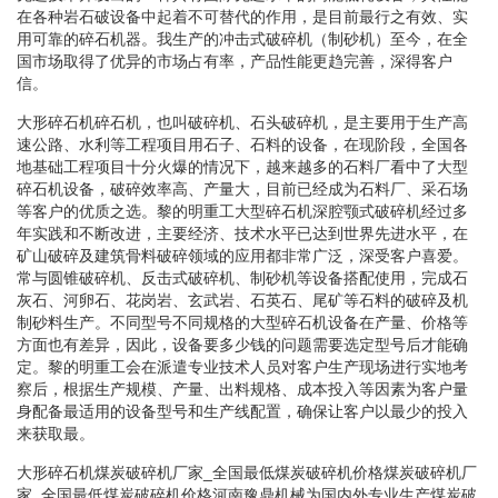
在各种岩石破设备中起着不可替代的作用，是目前最行之有效、实
用可靠的碎石机器。我生产的冲击式破碎机（制砂机）至今，在全
国市场取得了优异的市场占有率，产品性能更趋完善，深得客户
信。
大形碎石机碎石机，也叫破碎机、石头破碎机，是主要用于生产高
速公路、水利等工程项目用石子、石料的设备，在现阶段，全国各
地基础工程项目十分火爆的情况下，越来越多的石料厂看中了大型
碎石机设备，破碎效率高、产量大，目前已经成为石料厂、采石场
等客户的优质之选。黎的明重工大型碎石机深腔颚式破碎机经过多
年实践和不断改进，主要经济、技术水平已达到世界先进水平，在
矿山破碎及建筑骨料破碎领域的应用都非常广泛，深受客户喜爱。
常与圆锥破碎机、反击式破碎机、制砂机等设备搭配使用，完成石
灰石、河卵石、花岗岩、玄武岩、石英石、尾矿等石料的破碎及机
制砂料生产。不同型号不同规格的大型碎石机设备在产量、价格等
方面也有差异，因此，设备要多少钱的问题需要选定型号后才能确
定。黎的明重工会在派遣专业技术人员对客户生产现场进行实地考
察后，根据生产规模、产量、出料规格、成本投入等因素为客户量
身配备最适用的设备型号和生产线配置，确保让客户以最少的投入
来获取最。
大形碎石机煤炭破碎机厂家_全国最低煤炭破碎机价格煤炭破碎机厂
家_全国最低煤炭破碎机价格河南豫鼎机械为国内外专业生产煤炭破