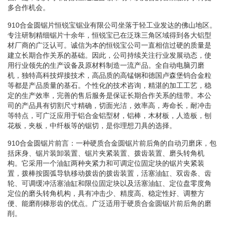
多合作机会。
910合金圆锯片恒锐宝锯业有限公司坐落于轻工业发达的佛山地区。
专注研制精细锯片十余年，恒锐宝已在泛珠三角区域得到各大铝型
材厂商的广泛认可。诚信为本的恒锐宝公司一直相信过硬的质量是
建立长期合作关系的基础。因此，公司持续关注行业发展动态，使
用行业领先的生产设备及原材料制造一流产品。全自动电脑刃磨
机，独特高科技焊接技术，高品质的高锰钢和德国卢森堡钨合金粒
等都是产品质量的基石。个性化的技术咨询，精湛的加工工艺，稳
定的生产效率，完善的售后服务是保证长期合作关系的纽带。本公
司的产品具有切割尺寸精确，切面光洁，效率高，寿命长，耐冲击
等特点，可广泛应用于铝合金铝型材，铝棒，木材板，人造板，刨
花板，夹板，中纤板等的锯切，是你理想刀具的选择。
910合金圆锯片前言：一种硬质合金圆锯片前后角的自动刃磨床，包
括床身、锯片装卸装置、锯片夹紧装置、拨齿装置、磨头转角机
构。它采用一个油缸两种夹紧力和可调定位固定块的锯片夹紧装
置，拨棒按圆弧导轨移动拨齿的拨齿装置，活塞油缸、双齿条、齿
轮、可调缓冲活塞油缸和限位固定块以及活塞油缸、定位盘零度角
定位的磨头转角机构，具有冲击少、精度高、稳定性好、调整方
便、能磨削梯形齿的优点。广泛适用于硬质合金圆锯片前后角的磨
削。