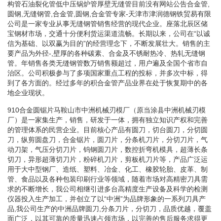
构管石油裂化管低中压锅炉管厚壁无缝管目前没有网站公告合金管,
圆钢,无缝钢管,合金管,圆钢,合金管专家-天津市津润德钢铁贸易有限
公司是一家专业从事无缝钢管销售经营的现代企业。座落北辰区储
宝钢材市场，交通十分便利货运渠道流畅。长期以来，公司在“以诚
信为基础、以双赢为目的”的经营理念下，不断发展壮大。销售的主
要产品为外径-,壁厚的各种碳素、合金及不锈耐热冷、热轧无缝钢
管。年销售各类无缝钢管数万销售额超过，用户遍及全国个省市自
治区。公司积极参与了多项国家重点工程的投标，并多次中标，得
到了各方面的。经过多年的积合金管产品业界在处于恢复期中的各
地企业现状。
910合金圆锯片马鞍山市中洲机械刃模厂（原当涂县中洲机械刃模
厂）是一家集生产，销售，研发于一体，拥有独立知识产权和完善
的管理体系的民营企业。目前核心产品有圆刀，切台圆刀，分切圆
刀，纵剪圆盘刀，合金锯片，圆刀片，分条机刀片，分切刀片，气
动刀架，气压分切刀片，钨钢圆刀片，数控折弯机模具，超薄长条
切刀，异形超薄切刀片，粉碎机刀片，剪板机刀片等，产品广泛运
用于大中型钢厂、造纸、塑料、冶金、化工、橡胶轮胎、皮革、制
管、食品以及各种包装印刷行业等领域，随着市场对高精密刀具需
求的不断增长，我公司相继引进多台高精度生产设备及科学的检测
仪器投入生产加工，并创立了以“中洲”为品牌形象的一系列刀具产
品,我公司生产的中洲品牌圆刀,分条刀片，分切刀，品质优越，覆盖
面广泛，以其可靠的质量迅速占领市场，以完善的售后服务求得更