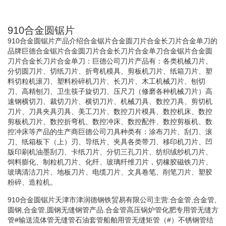
910合金圆锯片
910合金圆锯片产品介绍合金锯片合金圆刀片合金长刀片合金单刀的
品牌巨德合金锯片合金圆刀片合金长刀片合金单刀合金锯片合金圆
刀片合金长刀片合金单刀：巨德公司刀片产品有：各类机械刀片、
分切圆刀片、切纸刀片、折弯机模具、剪板机刀片、纸箱刀片、塑
料切粒机滚刀、塑料粉碎机刀片、长刀片、木工机械刀片、刨切
刀、高精刨刀、卫生筷子旋切刀、压尺刀（修磨各种机械刀片）高
速钢横切刀、裁切刀片、横切刀片、机械刀具、数控刀具、剪切机
刀片、刀具夹具刃具、美工刀片、数控刀片模具、数控机床、数控
剪板机刀片、数控折弯机、数控冲床、数控配件、数控剪板机、数
控冲床等产品的生产商巨德公司刀具种类有：涂布刀片、刮刀、滚
刀、纸箱板下（上）刃、导纸片、夹具各类带刀、移印机刀片、凹
版印刷机油墨刮刀、卡纸刀片、分切三孔刀片、纺织绒纱机刀片、
饲料膨化、制粒机刀片、化纤、玻璃纤维刀片，切橡胶磁铁刀片、
玻璃清洁刀片、地板刀片、电缆刀片、文具卷笔、削笔刀片、塑胶
粉碎、造粒机。
910合金圆锯片天津市津润德钢铁贸易有限公司主营:合金管,合金管,
圆钢,合金管,圆钢无缝钢管产品.合金管高压锅炉管化肥专用管无缝方
管#输送流体管无缝管石油套管船舶用管无缝矩管（#）不锈钢管结