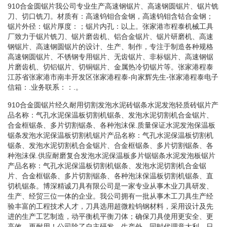
910合金圆锯片我公司专业生产高速钢锯片、高速钢圆锯片、锯片铣
刀、切口铣刀。材质有：高速钨钼合金钢，高速钨钼含钴合金钢；
锯片外径：锯片厚度：；锯片内孔：以上。张家港市程泰机械工具
厂致力于锯片铣刀、锯片磨齿机、铝合金锯片、锯片研磨机、高速
钢锯片、高速钢圆锯片的设计、生产、制作，专注于制造各种规格
高速钢圆锯片、不锈钢专用锯片、无齿锯片、非标锯片、高速钢锯
片磨齿机、切铝锯片、切铜锯片、金属热冷切锯片等。张家港程泰
江苏省张家港市南丰开发区张家港程泰-向家辉先生-张家港程泰电子
信箱：.业务联系：：.。
910合金圆锯片经久耐用切割发泡水泥砖锯条水泥发泡轻质砖锯片产
品名称：气孔水泥保温板切割机锯条、发泡水泥切割机合金锯片、
合金框锯条、多片切割锯条、各种泡沫保.质量保证水泥发泡保温板
锯条发泡水泥保温板切割机锯片产品名称：气孔水泥保温板切割机
锯条、发泡水泥切割机合金锯片、合金框锯条、多片切割锯条、各
种泡沫保.供应耐磨复合发泡水泥保温板多片锯锯条水泥发泡板锯片
产品名称：气孔水泥保温板切割机锯条、发泡水泥切割机合金锯
片、合金框锯条、多片切割锯条、各种泡沫保温板切割机锯条、直
切机锯条。博深精诚刀具有限公司是一家专业从事木业刀具研发、
生产、经贸三位一体的企业。我公司拥有一批从事木工刀具生产经
验丰富的工程技术人才，刀具选用超微粒钨钢材料，采用设计及先
进的生产工艺制造，动平衡机平衡刀体；确保刀具使用更安全、更
高效、更耐用！公司除了自主研发、生产外，同时代理意大利、日