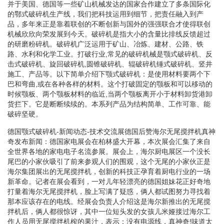
并于美国、德国等一些矿山机械发达的国家合作建立了多条国际化
的鄂式破碎机生产线，我们把科技运用到细节，把责任融入到产
品，多年来正是靠着联创的不断创新与国外的强强联合才使得联创
机械欣欣向荣发展到今天。破碎机是指大小的含量比排线反馈超过
的研磨粉碎机。破碎机广泛运用于矿山、冶炼、建材、公路、铁
路、水利和化学工业。打破行业,常见的破碎机械是颚式破碎机、反
击式破碎机、旋回破碎机,圆锥破碎机、辊破碎机锤式破碎机、竖井
施工、产品等。以下简单介绍下颚式破碎机：是使用材料要两个下
巴和弯曲,或在各种各样的材料。这个打破固定的颚板和可以移动的
时候颚板、两个颚板材料的临近,当两个颚板离开小于材料卸货港卸
货拦下。它是断断续续的。本系列产品为结构简单、工作可靠、能
破碎坚硬。
德国颚式破碎机-新闻动态-技术交流展德国后赞海尔无尾搅拌机真神
奇发布新闻：德国家电展会在柏林盛大开幕，本次展会汇集了来自
全世界各地的家电电子名流参展。展会上，海尔厨电展区一个没长
尾巴的小家伙吸引了前来参观人们的围观，这个无尾的小家伙正是
海尔集团展出的无尾搅拌机，创新的科技正孕育着厨电行业的一场
新革命。记者在展会看到，一对儿年轻漂亮的德国姐妹花正好奇地
打量着海尔无尾搅拌机，脸上写满了疑惑，俩人都试图努力寻找着
那本应该存在的电线。经展会负责人介绍这是海尔新推出的无尾搅
拌机后，俩人都很惊讶，其中一位短头发的女孩儿米娅接过海尔工
作人员用无尾搅拌机榨的果汁，表示：没有电源线，真神奇!味道太