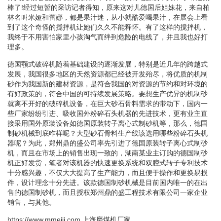
棒了!经过短暂的采访记者得知，原来这对儿德国后姐妹花，来自柏
林名叫米娅和蕾娜，都是果汁迷，从小就酷爱喝果汁，在展会上看
到了这个奇怪的搅拌机让她们久久不能释怀。有了这样的搅拌机，
我终于不用害怕家里小孩淘气而绊到危险的电线了，并且我也好打
理多。
德国颚式破碎机随着基础建设的逐渐发展，特别是近几年的跨越式
发展，我国很多地区的天然资源都已经被开发殆尽，将优质的机制
砂作为我国新的建材资源，是符合我国的对资源的节约和对环境的
有好政策的，符合中国的可持续发展策略。要想生产优异的机制砂
就离不开好的破碎机设备，在巨大砂石骨料需求的带动下，国内一
些厂家纷纷引进、吸收国外粉碎石头机器的先进技术，更有业主直
接采用国外原装设备如德国原装转子离心式制砂机等，那么，德国
制砂机械到底咋样呢？大型砂石骨料生产线该选用哪些粉碎石头机
器呢？为此，郑州鼎的盛公司率先引进了德国原装转子离心式制砂
机，而且在市场上的销售出现一致的，湖南某业主订购的德国制砂
机正好发货，笔者对该机器的快速更换系统和双腔式转子专利技术
十分感兴趣，不仅大大提高了生产能力，而且便于操作和更换易损
件，设计理念十分先进。该款德国制砂机械是目前国内唯一的在出
售的德国制砂机，而且授权郑州鼎的盛工程技术有限公司一家企业
销售，与其他。
https://www.mmeiji.com
上海磨煤机厂家