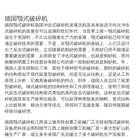
德国颚式破碎机
德国颚式破碎机我国冲击式破碎机发展历程及未来改进方向次冲击
式破碎机的发展史可以追溯到世纪年代，当世界上第一颚式破碎机
诞生于美国时，不久以后随着生产力的发展，颚式破碎机已经不能
满足破碎技术的需要，于是，在颚式破碎机的基础上，人们又设计
出了反击式破碎机，之后随着机制砂的需要，天然砂已经不能满足
重要建设的需要，从而研发了冲击式破碎机，也就是制砂机，而河
南黎的明重工科技股份有限公司的第一批制砂机就是制砂机。年，
德国人首先研制出了单、双转子两种型号的破碎机，那时的破碎机
的结构类似于现代鼠笼型破碎机，但是无论从结构上，还是从工作
原理上分析，它都具备破碎机的特点。到年，德国人在总结了鼠笼
型破碎机、锤式破碎机的结构特性和工作原理基础上，发明了和现
代反击式破碎机结构形式类似的系列反击式破碎机。这种反击式破
碎机因其有生产效率比较高、可以处理种类较多的物料、形式结构
上比较简单、移动方便等优点，而得到了迅速发展。随后伴随着破
碎筛分破碎理。
德国颚式破碎机江西省上饶市联创重工机械厂正文联创颚式破碎机
设备把科技运用到细节江西上饶联创重工机械厂是一家大型矿山机
械生产厂家，成立多年来我厂先后建立了多个破碎机生产实验室，