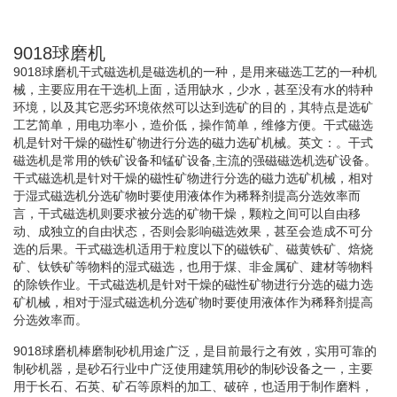
9018球磨机
9018球磨机干式磁选机是磁选机的一种，是用来磁选工艺的一种机
械，主要应用在干选机上面，适用缺水，少水，甚至没有水的特种
环境，以及其它恶劣环境依然可以达到选矿的目的，其特点是选矿
工艺简单，用电功率小，造价低，操作简单，维修方便。干式磁选
机是针对干燥的磁性矿物进行分选的磁力选矿机械。英文：。干式
磁选机是常用的铁矿设备和锰矿设备,主流的强磁磁选机选矿设备。
干式磁选机是针对干燥的磁性矿物进行分选的磁力选矿机械，相对
于湿式磁选机分选矿物时要使用液体作为稀释剂提高分选效率而
言，干式磁选机则要求被分选的矿物干燥，颗粒之间可以自由移
动、成独立的自由状态，否则会影响磁选效果，甚至会造成不可分
选的后果。干式磁选机适用于粒度以下的磁铁矿、磁黄铁矿、焙烧
矿、钛铁矿等物料的湿式磁选，也用于煤、非金属矿、建材等物料
的除铁作业。干式磁选机是针对干燥的磁性矿物进行分选的磁力选
矿机械，相对于湿式磁选机分选矿物时要使用液体作为稀释剂提高
分选效率而。
9018球磨机棒磨制砂机用途广泛，是目前最行之有效，实用可靠的
制砂机器，是砂石行业中广泛使用建筑用砂的制砂设备之一，主要
用于长石、石英、矿石等原料的加工、破碎，也适用于制作磨料，