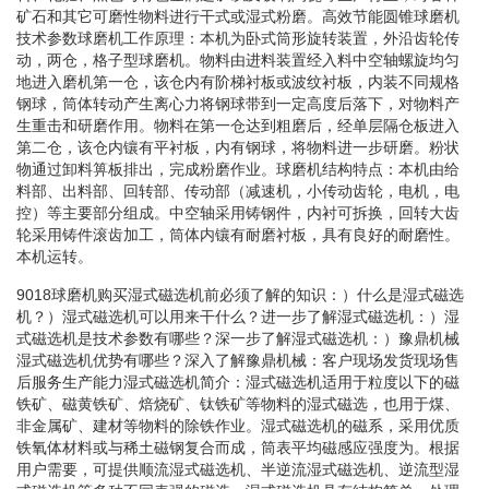
矿石和其它可磨性物料进行干式或湿式粉磨。高效节能圆锥球磨机
技术参数球磨机工作原理：本机为卧式筒形旋转装置，外沿齿轮传
动，两仓，格子型球磨机。物料由进料装置经入料中空轴螺旋均匀
地进入磨机第一仓，该仓内有阶梯衬板或波纹衬板，内装不同规格
钢球，筒体转动产生离心力将钢球带到一定高度后落下，对物料产
生重击和研磨作用。物料在第一仓达到粗磨后，经单层隔仓板进入
第二仓，该仓内镶有平衬板，内有钢球，将物料进一步研磨。粉状
物通过卸料箅板排出，完成粉磨作业。球磨机结构特点：本机由给
料部、出料部、回转部、传动部（减速机，小传动齿轮，电机，电
控）等主要部分组成。中空轴采用铸钢件，内衬可拆换，回转大齿
轮采用铸件滚齿加工，筒体内镶有耐磨衬板，具有良好的耐磨性。
本机运转。
9018球磨机购买湿式磁选机前必须了解的知识：）什么是湿式磁选
机？）湿式磁选机可以用来干什么？进一步了解湿式磁选机：）湿
式磁选机是技术参数有哪些？深一步了解湿式磁选机：）豫鼎机械
湿式磁选机优势有哪些？深入了解豫鼎机械：客户现场发货现场售
后服务生产能力湿式磁选机简介：湿式磁选机适用于粒度以下的磁
铁矿、磁黄铁矿、焙烧矿、钛铁矿等物料的湿式磁选，也用于煤、
非金属矿、建材等物料的除铁作业。湿式磁选机的磁系，采用优质
铁氧体材料或与稀土磁钢复合而成，筒表平均磁感应强度为。根据
用户需要，可提供顺流湿式磁选机、半逆流湿式磁选机、逆流型湿