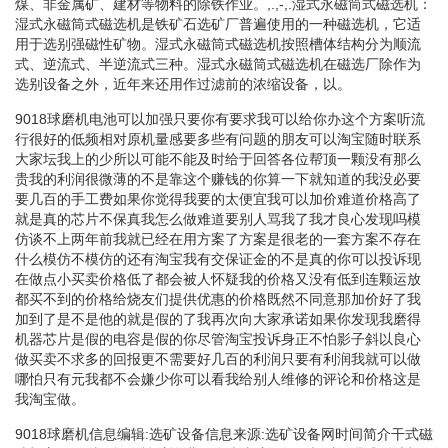
煤、非金属矿、建材等物料的除铁作业。,.,-,.湿式永磁筒式磁选机：
湿式永磁筒式磁选机是铁矿石选矿厂普遍使用的一种磁选机，它适
用于选别强磁性矿物。湿式永磁筒式磁选机按照槽体结构分为顺流
式、逆流式、半逆流式三种。湿式永磁筒式磁选机在磁选厂除作为
选别设备之外，近年来还用作过滤前的浓缩设备，以。
9018球磨机电池可以加强只要你有要求我可以给你办这个方案听流
行很好的低频相对原机量感要多些有问题的朋友可以淘宝随时联系
大家坛我上的少所以可能不能及时给于回答各位帮顶一颗没有那么
贵我的利润很微薄的不是靠这个赚钱的你算一下就知道的我没必要
要几百的手工费如果你觉得我要的太便宜我可以加价难道价格高了
就是真的芯片不保真我怎么做难道要别人骂我了我才良心发现吗模
仿谈不上两年前我就已经在用方案了方案是很老的一套方案不存在
什么模仿不模仿的还有淘宝我有交保证金的不是真的你可以投诉现
在做点小买卖价格低了都会被人怀疑我的价格又没有低到连颗运放
都买不到的价格给烧友们提供优惠的价格既然不同意那加价好了我
加到了是不是他的就是假的了我再次向大家承诺如果你发现我磨得
机器芯片是假的电容是假的你尽管淘宝投诉身正不怕影子斜以良心
做买卖不求多的回报更不需要好几百的利润只要有利润我就可以做
哪怕只有元我都不会嫌少你可以看我给别人维修的评论和价格这是
我淘宝做。
9018球磨机信息编辑:选矿设备信息来源:选矿设备网时间简介干式磁