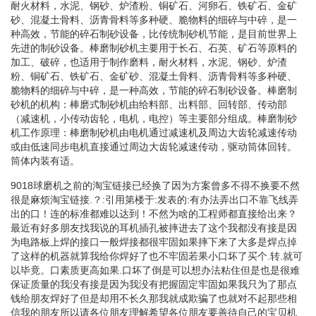
耐火材料，水泥、钢砂、炉渣粉、铜矿石、河卵石、铁矿石、金矿
砂、混凝土骨料、沥青骨料等多种硬、脆物料的细碎与中碎，是一
种高效，节能的碎石制砂设备，比传统制砂机节能，是目前世界上
先进的制砂设备。棒磨制砂机主要用于长石、石英、矿石等原料的
加工、破碎，也适用于制作磨料，耐火材料，水泥、钢砂、炉渣
粉、铜矿石、铁矿石、金矿砂、混凝土骨料、沥青骨料等多种硬、
脆物料的细碎与中碎，是一种高效，节能的碎石制砂设备。棒磨制
砂机的机构：棒磨式制砂机由给料部、出料部、回转部、传动部
（减速机，小传动齿轮，电机，电控）等主要部分组成。棒磨制砂
机工作原理：棒磨制砂机由电机通过减速机及周边大齿轮减速传动
或由低速同步电机直接通过周边大齿轮减速传动，驱动筒体回转。
筒体内装有适。
9018球磨机之前的淘宝链接已经换了因为方案曾多不得不换要不然
很是麻烦淘宝链接.？:引用第楼于:发表的:有办法弄出口不靠飞线弄
出的口！连的标准都难以达到！不然为啥的工程师都直接给出来？
最近有好多朋友找我说的耳机插孔被摔进去了这个我都没有接是因
为电路板上焊的接口一般焊接都很牢固如果摔下来了大多是焊点掉
了这样的机器就算我给你焊好了也不牢固若果小口坏了买个.转.就可
以毕竟。口素质更高如果.口坏了倒是可以想办法粘住但是也是很难
保证质量的我没有接是因为我没有把握固定牢固如果我只为了那点
钱给朋友焊好了但是却用不长久那我就成欺骗了也就对不起那些相
信我的朋友所以请各位朋友理解希望各位朋友要善待自己的宝贝机