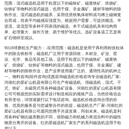
范围：湿式磁选机适用于粒度以下的磁铁矿、磁黄铁矿、焙烧矿、
钛铁矿等物料的湿式磁选，也用于煤、非金属矿、建材等物料的除
铁作业。湿式磁选机的磁系，采用优质铁氧体材料或与稀土磁钢复
合而成，筒表平均磁感应强度为。根据用户需要，可提供顺流、半
逆流、逆流型等多种不同表强的磁选。本干式磁选机具有结构简
单、处理量大、操作方便、易于维护等优点。选矿设备该工艺是将
矿石细碎至或以。
9018球磨机生产能力：-应用范围：磁选机是使用于再利用粉状粒体
中的除去铁粉等，磁选机广泛用于资源回收，木材业、矿业、窑
业、化学、食品等其他工场，适用于粒度以下的磁铁矿、磁黄铁
矿、焙烧矿、钛铁矿等物料的湿式磁选，也用于煤、非金属矿、建
材等物料的除铁作业，是产业界使用最广泛的、通用性高的机种之
一。物料咨询|组件咨询|优惠咨询磁选机价格咨询专业磁选机厂家-
河南红的星矿山机器有限公司生产有磁选机、强磁选机，湿式、干
式、铁矿、永磁筒式等各种磁选矿设备。河南红的星矿山机器有限
公司可根据您的实际需求设计制造相应的规格产品，当然价格也会
有所变动，详情请拨打以下电话咨询。磁选机价格咨询合理的价
格、优质的服务是与您诚挚合作的前提，磁选机生产厂家-河南红的
星矿山机器有限公司愿同您携手共谋发展，同创未来。磁选机是利
用各种矿物比磁系数的不同，借助磁力和机械力将混合料中的磁性
物质分离开的设备。红的星磁选机厂家生产的系列磁选机适用于粒
度以下。