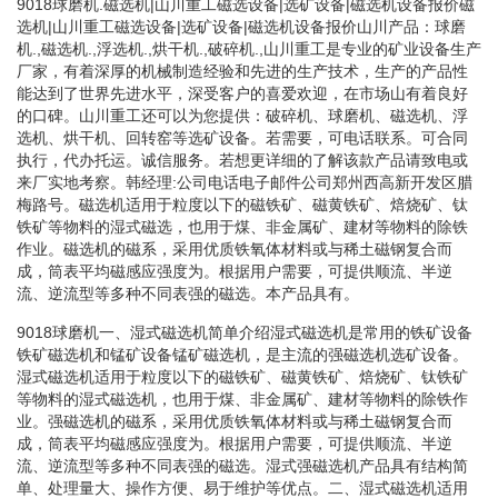
9018球磨机.磁选机|山川重工磁选设备|选矿设备|磁选机设备报价磁
选机|山川重工磁选设备|选矿设备|磁选机设备报价山川产品：球磨
机.,磁选机.,浮选机.,烘干机.,破碎机.,山川重工是专业的矿业设备生产
厂家，有着深厚的机械制造经验和先进的生产技术，生产的产品性
能达到了世界先进水平，深受客户的喜爱欢迎，在市场山有着良好
的口碑。山川重工还可以为您提供：破碎机、球磨机、磁选机、浮
选机、烘干机、回转窑等选矿设备。若需要，可电话联系。可合同
执行，代办托运。诚信服务。若想更详细的了解该款产品请致电或
来厂实地考察。韩经理:公司电话电子邮件公司郑州西高新开发区腊
梅路号。磁选机适用于粒度以下的磁铁矿、磁黄铁矿、焙烧矿、钛
铁矿等物料的湿式磁选，也用于煤、非金属矿、建材等物料的除铁
作业。磁选机的磁系，采用优质铁氧体材料或与稀土磁钢复合而
成，筒表平均磁感应强度为。根据用户需要，可提供顺流、半逆
流、逆流型等多种不同表强的磁选。本产品具有。
9018球磨机一、湿式磁选机简单介绍湿式磁选机是常用的铁矿设备
铁矿磁选机和锰矿设备锰矿磁选机，是主流的强磁选机选矿设备。
湿式磁选机适用于粒度以下的磁铁矿、磁黄铁矿、焙烧矿、钛铁矿
等物料的湿式磁选机，也用于煤、非金属矿、建材等物料的除铁作
业。强磁选机的磁系，采用优质铁氧体材料或与稀土磁钢复合而
成，筒表平均磁感应强度为。根据用户需要，可提供顺流、半逆
流、逆流型等多种不同表强的磁选。湿式强磁选机产品具有结构简
单、处理量大、操作方便、易于维护等优点。二、湿式磁选机适用