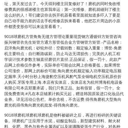
址，第天发过去了。今天得到楼主回复修好了！磨机的同时免收维
修费真的很感谢楼主也算我幸运：第一次维修、磨机就碰到了楼主
这么好的人！哥们建议你去拆开机器看看里面就知道多吓人了要是
自己动手能力差的话去手机维修店拆来看看，他把芯片周边的小原
件都烫变形你可以来这里看看？。
9018球磨机方管角角无缝方管理论重量现货钢方通镀锌方矩管咨询
振兴钢管衣先生矩管方通方形管低合金方管钢管方矩管.-产品名称：
启洋角向磨光机：砂轮外径：空载转数：额定输入重量：博世-角磨
机主要特点：自行断路碳刷，防止马达无谓损伤；完美的人机工程
学设计技术参数主轴直径磨切片直径.正品保证，假一罚十。此款产
品网上价格仅作参考，实际单价可能会比网上价格要低，如果博世
公司涨价，那网上的标价可能.角向磨光机额定输入功率额定电压额
定频率.天小时分秒上海捷豹空压机风豹气泵全铜电机空压机原价折
人购买.牙医专用上海.本店有实体店，实体店名为杭州博海机电设备
有限公司本店郑重承诺，我们只售正品。如有假冒，假一罚十。全
国免费查询.#凡在本店铺累计购买元起，赠送韩国原装进口化妆品代
金券。详见活动公告栏。单价含税，不含运费.得伟角磨机大型角向
磨光机得伟角向磨光机批发-得伟角向磨光。
9018球磨机球磨机球磨机是物料被破碎之后，再进行粉碎的关键设
备。球磨机广泛应用于水泥，硅酸盐制品，新型建筑材料、耐火材
料、化肥、黑色与有色金属选矿以及玻璃陶瓷等生产行业，对各种