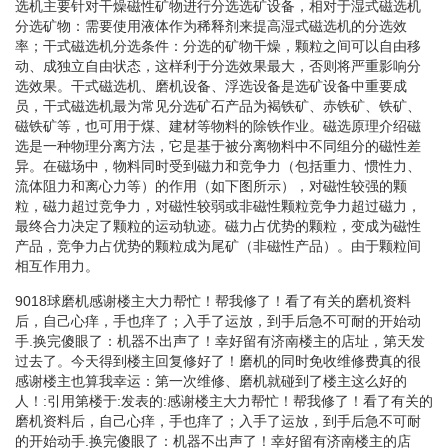
选机主要针对干燥磁性矿物进行分选选矿设备，相对于湿式磁选机
分选矿物：需要使用液体作为稀释剂来提高湿式磁选机的分选效
率；干式磁选机分选条件：分选的矿物干燥，颗粒之间可以自由移
动、成独立自由状态，这样利于分选效果最大，否则将严重影响分
选效果。干式磁选机、磨机设备、浮选设备是选矿设备中重要成
员，干式磁选机最为常见分选矿石产品为褐铁矿、赤铁矿、铁矿、
磁铁矿等，也可用于煤、建材等物料的除铁作业。磁选原理介绍磁
选是一种物理分离方法，它是基于被分离物料中不同组分的磁性差
异。在磁场中，物料同时受到磁力和竞争力（包括重力、惯性力、
流体阻力和离心力等）的作用（如下图所示），对磁性较强的颗
粒，磁力超过竞争力，对磁性较弱或非磁性颗粒竞争力超过磁力，
最终合力决定了颗粒的运动轨迹。磁力占优势的颗粒，变成为磁性
产品，竞争力占优势的颗粒成为尾矿（非磁性产品）。由于颗粒间
相互作用力。
9018球磨机感谢楼主大力帮忙！帮我修了！看了有关的磨机资料
后，自己心痒，手也痒了；入手了运放，到手后急不可耐的开始动
手.换完傻眼了：机器不出声了！幸好留有济南楼主的店址，第天发
过去了。今天得到楼主回复修好了！磨机的同时免收维修费真的很
感谢楼主也算我幸运：第一次维修、磨机就碰到了楼主这么好的
人！:引用第楼于:发表的:感谢楼主大力帮忙！帮我修了！看了有关的
磨机资料后，自己心痒，手也痒了；入手了运放，到手后急不可耐
的开始动手.换完傻眼了：机器不出声了！幸好留有济南楼主的店