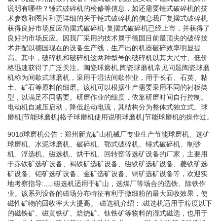
说明有哪些？锤式破碎机的检修等信息，如还需要锤式破碎机的技
术参数和图片和更详细的关于锤式破碎机的信息我厂复摆式破碎机
获得良好市场反应简摆式破碎机-复摆式破碎机已经上市，并获得了
良好的市场反应。因我厂采用的技术属于德国目前最顶尖的破碎技
术并配以德国现在的设备生产线，生产出的机器破碎效率明显提
高。其中，破碎机和破碎机这两种型号的破碎机以其大尺寸、低价
格迅速获得了广泛关注。陶瓷球磨机,陶瓷球磨机常见问题陶瓷球磨
机称为间歇式球磨机，采用干湿法间歇作业，用于长石、石英、粘
土、矿石等原料的细磨。该机可以根据生产需要采用不同的衬板类
型，以满足不同需要。研磨作业的细度，依靠研磨时间自行控制。
电动机自减压启动，降低起动电流，其结构分为整体式独立式。球
磨机|节能球磨机|格子球磨机使用说明球磨机|节能球磨机的操作过。
9018球磨机公告：郑州新光矿山机械厂专业生产节能球磨机、选矿
球磨机、水泥球磨机、破碎机、鄂式破碎机、锤式破碎机、制砂
机、浮选机、磁选机、烘干机、回转窑等选矿设备的厂家，主要用
于赤铁矿选矿设备、褐铁矿选矿设备、磁铁矿选矿设备、菱铁矿选
矿设备、钼矿选矿设备、金矿选矿设备、铜矿选矿设备等，欢迎实
地考察指导:.,.,:磁选机适用于矿山，选煤厂等场合的选铁、除铁作
业。该系列设备的磁场分布特征有利于微细粉的最大回收效果，使
磁性矿物的回收率大大提高。-磁选机介绍：.磁选机适用于粒度以下
的磁铁矿、磁黄铁矿、焙烧矿、钛铁矿等物料的湿式磁选，也用于