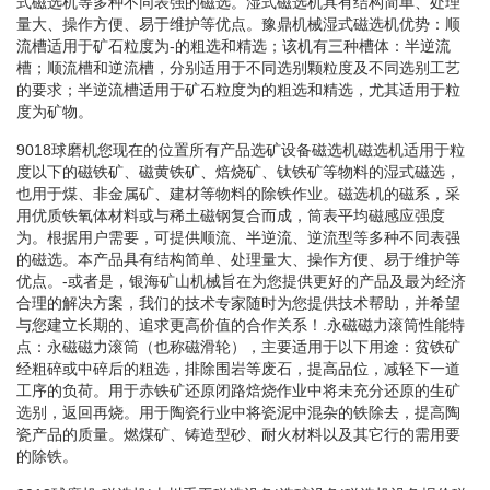
式磁选机等多种不同表强的磁选。湿式磁选机具有结构简单、处理
量大、操作方便、易于维护等优点。豫鼎机械湿式磁选机优势：顺
流槽适用于矿石粒度为-的粗选和精选；该机有三种槽体：半逆流
槽；顺流槽和逆流槽，分别适用于不同选别颗粒度及不同选别工艺
的要求；半逆流槽适用于矿石粒度为的粗选和精选，尤其适用于粒
度为矿物。
9018球磨机您现在的位置所有产品选矿设备磁选机磁选机适用于粒
度以下的磁铁矿、磁黄铁矿、焙烧矿、钛铁矿等物料的湿式磁选，
也用于煤、非金属矿、建材等物料的除铁作业。磁选机的磁系，采
用优质铁氧体材料或与稀土磁钢复合而成，筒表平均磁感应强度
为。根据用户需要，可提供顺流、半逆流、逆流型等多种不同表强
的磁选。本产品具有结构简单、处理量大、操作方便、易于维护等
优点。-或者是，银海矿山机械旨在为您提供更好的产品及最为经济
合理的解决方案，我们的技术专家随时为您提供技术帮助，并希望
与您建立长期的、追求更高价值的合作关系！.永磁磁力滚筒性能特
点：永磁磁力滚筒（也称磁滑轮），主要适用于以下用途：贫铁矿
经粗碎或中碎后的粗选，排除围岩等废石，提高品位，减轻下一道
工序的负荷。用于赤铁矿还原闭路焙烧作业中将未充分还原的生矿
选别，返回再烧。用于陶瓷行业中将瓷泥中混杂的铁除去，提高陶
瓷产品的质量。燃煤矿、铸造型砂、耐火材料以及其它行的需用要
的除铁。