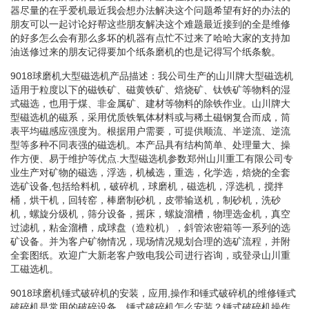
器尽量的在乎爱机最近我会想办法解决这个问题希望有好的办法的
朋友可以一起讨论好帮这些朋友解决这个难题最近接到的全是维修
的好多怎么会有那么多坏的机器有点忙不过来了哈哈大家的支持加
油送修过来的朋友记得要加个纸条磨机的也是记得写个纸条貌。
9018球磨机大型磁选机产品描述：我公司生产的山川牌大型磁选机
适用于粒度以下的磁铁矿、磁黄铁矿、焙烧矿、钛铁矿等物料的湿
式磁选，也用于煤、非金属矿、建材等物料的除铁作业。山川牌大
型磁选机的磁系，采用优质铁氧体材料或与稀土磁钢复合而成，筒
表平均磁感应强度为。根据用户需要，可提供顺流、半逆流、逆流
型等多种不同表强的磁选机。本产品具有结构简单、处理量大、操
作方便、易于维护等优点.大型磁选机参数郑州山川重工有限公司专
业生产对矿物的磁选，浮选，机械选，重选，化学选，焙烧的全套
选矿设备,包括给料机，破碎机，球磨机，磁选机，浮选机，搅拌
桶，烘干机，回转窑，棒磨制砂机，皮带输送机，制砂机，洗砂
机，螺旋分级机，筛分设备，摇床，螺旋溜槽，物理选金机，真空
过滤机，粘金溜槽，成球盘（造粒机），斜管浓密箱等一系列的选
矿设备。并为客户矿物情况，现场情况规划合理的选矿流程，并附
全套图纸。欢迎广大新老客户致电我公司进行咨询，或登录山川重
工磁选机。
9018球磨机锤式破碎机的安装，应用,操作和锤式破碎机的维修锤式
破碎机是常用的破碎设备。锤式破碎机怎么安装？锤式破碎机操作