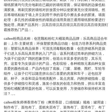
墙纸胶液均匀充分地刷在已裁好的墙纸背面，保证墙纸的边缘也粘
满胶液。将刷完胶的墙纸对折放置分钟以使胶液充分浸润墙纸。然
后将墙纸粘贴于墙上并立刻用干净的湿毛巾擦去多余的胶液。墙面
处理：多孔性的或吸收性的墙面必须用美德兰通用墙纸胶粉要进行
预处理.,.商家产品系列：汉高百得汉高百得汉高百得汉高百得美国钉
霸推荐热门产品：。
callee粉商品名称：创意颗粒粉红大桶装商品品牌：乐高商品适合年
龄：上市-主要材质：环保塑胶类商品功能：创造力培养系列商品类
别：塑胶玩具商品保养：可清洗消毒颗粒数量：创意拼砌系列是孩
子们进入乐高玩具世界的入门产品；该系列透过简单的拼砌方法，
为孩子们提供广阔的想象空间，创造出丰富多变的造型，其乐无
穷。这套专为女孩设计的产品，色彩缤纷，各种精致元素由种女孩
喜爱的颜色组成；产品内包括了底板、门窗、屋檐、围栏、车轮等
组件，让孩子们可以随意拼出自己喜爱的房屋和车子；还包括牙
刷、杯子、水壶和花朵等精美配件，装点房屋。内附拼砌指南，提
供多个拼砌指引和灵感，激发小朋友的创造力和热情，拼出丰富造
型粉红桶配透明盖的包装，可以反复使用，方便储存和保持积木清
洁？.,.。
callee粉朱师傅香滑布丁粉（爽滑香甜，口感细腻）规格：罐用途：
制作布丁、面包布丁、蛋糕夹层布丁、装饰布丁、蛋塔布丁、布丁