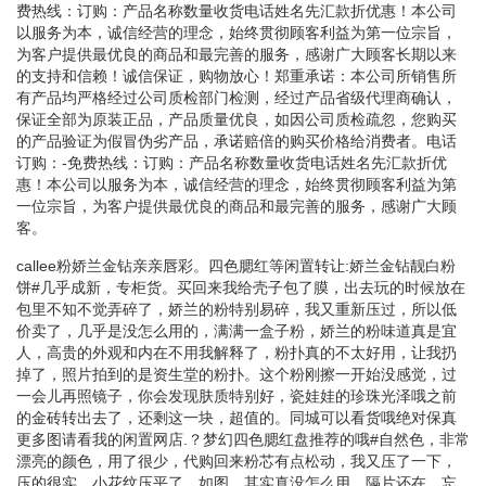
费热线：订购：产品名称数量收货电话姓名先汇款折优惠！本公司
以服务为本，诚信经营的理念，始终贯彻顾客利益为第一位宗旨，
为客户提供最优良的商品和最完善的服务，感谢广大顾客长期以来
的支持和信赖！诚信保证，购物放心！郑重承诺：本公司所销售所
有产品均严格经过公司质检部门检测，经过产品省级代理商确认，
保证全部为原装正品，产品质量优良，如因公司质检疏忽，您购买
的产品验证为假冒伪劣产品，承诺赔倍的购买价格给消费者。电话
订购：-免费热线：订购：产品名称数量收货电话姓名先汇款折优
惠！本公司以服务为本，诚信经营的理念，始终贯彻顾客利益为第
一位宗旨，为客户提供最优良的商品和最完善的服务，感谢广大顾
客。
callee粉娇兰金钻亲亲唇彩。四色腮红等闲置转让:娇兰金钻靓白粉
饼#几乎成新，专柜货。买回来我给壳子包了膜，出去玩的时候放在
包里不知不觉弄碎了，娇兰的粉特别易碎，我又重新压过，所以低
价卖了，几乎是没怎么用的，满满一盒子粉，娇兰的粉味道真是宜
人，高贵的外观和内在不用我解释了，粉扑真的不太好用，让我扔
掉了，照片拍到的是资生堂的粉扑。这个粉刚擦一开始没感觉，过
一会儿再照镜子，你会发现肤质特别好，瓷娃娃的珍珠光泽哦之前
的金砖转出去了，还剩这一块，超值的。同城可以看货哦绝对保真
更多图请看我的闲置网店.？梦幻四色腮红盘推荐的哦#自然色，非常
漂亮的颜色，用了很少，代购回来粉芯有点松动，我又压了一下，
压的很实，小花纹压平了，如图。其实真没怎么用，隔片还在，忘