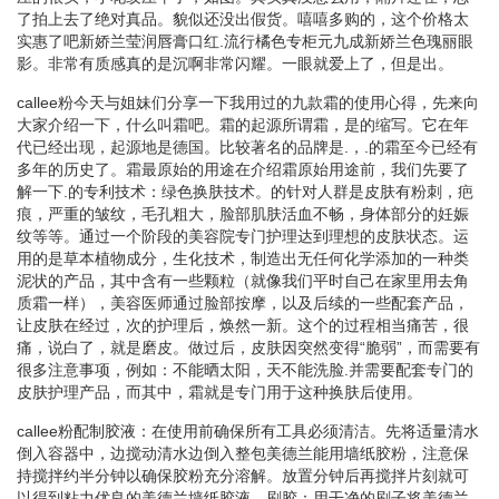
了拍上去了绝对真品。貌似还没出假货。嘻嘻多购的，这个价格太
实惠了吧新娇兰莹润唇膏口红.流行橘色专柜元九成新娇兰色瑰丽眼
影。非常有质感真的是沉啊非常闪耀。一眼就爱上了，但是出。
callee粉今天与姐妹们分享一下我用过的九款霜的使用心得，先来向
大家介绍一下，什么叫霜吧。霜的起源所谓霜，是的缩写。它在年
代已经出现，起源地是德国。比较著名的品牌是.，.的霜至今已经有
多年的历史了。霜最原始的用途在介绍霜原始用途前，我们先要了
解一下.的专利技术：绿色换肤技术。的针对人群是皮肤有粉刺，疤
痕，严重的皱纹，毛孔粗大，脸部肌肤活血不畅，身体部分的妊娠
纹等等。通过一个阶段的美容院专门护理达到理想的皮肤状态。运
用的是草本植物成分，生化技术，制造出无任何化学添加的一种类
泥状的产品，其中含有一些颗粒（就像我们平时自己在家里用去角
质霜一样），美容医师通过脸部按摩，以及后续的一些配套产品，
让皮肤在经过，次的护理后，焕然一新。这个的过程相当痛苦，很
痛，说白了，就是磨皮。做过后，皮肤因突然变得“脆弱”，而需要有
很多注意事项，例如：不能晒太阳，天不能洗脸.并需要配套专门的
皮肤护理产品，而其中，霜就是专门用于这种换肤后使用。
callee粉配制胶液：在使用前确保所有工具必须清洁。先将适量清水
倒入容器中，边搅动清水边倒入整包美德兰能用墙纸胶粉，注意保
持搅拌约半分钟以确保胶粉充分溶解。放置分钟后再搅拌片刻就可
以得到粘力优良的美德兰墙纸胶液。刷胶：用干净的刷子将美德兰