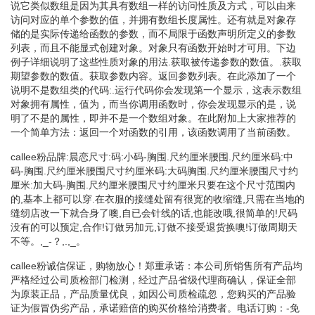
说它类似数组是因为其具有数组一样的访问性质及方式，可以由来
访问对应的单个参数的值，并拥有数组长度属性。还有就是对象存
储的是实际传递给函数的参数，而不局限于函数声明所定义的参数
列表，而且不能显式创建对象。对象只有函数开始时才可用。下边
例子详细说明了这些性质对象的用法.获取被传递参数的数值。.获取
期望参数的数值。获取参数内容。返回参数列表。在此添加了一个
说明不是数组类的代码:.运行代码你会发现第一个显示，这表示数组
对象拥有属性，值为，而当你调用函数时，你会发现显示的是，说
明了不是的属性，即并不是一个数组对象。在此附加上大家推荐的
一个简单方法：返回一个对函数的引用，该函数调用了当前函数。
callee粉品牌:晨恋尺寸:码:小码-胸围.尺约厘米腰围.尺约厘米码:中
码-胸围.尺约厘米腰围尺寸约厘米码:大码胸围.尺约厘米腰围尺寸约
厘米:加大码-胸围.尺约厘米腰围尺寸约厘米只要在这个尺寸范围内
的,基本上都可以穿.在衣服的接缝处留有很宽的收缩缝,只需在当地的
缝纫店改一下就合身了噢,自已会针线的话,也能改哦,很简单的!尺码
没有的可以预定,合作!订做另加元,订做不接受退货换噢!订做周期天
不等。,_-？,.,_。
callee粉诚信保证，购物放心！郑重承诺：本公司所销售所有产品均
严格经过公司质检部门检测，经过产品省级代理商确认，保证全部
为原装正品，产品质量优良，如因公司质检疏忽，您购买的产品验
证为假冒伪劣产品，承诺赔倍的购买价格给消费者。电话订购：-免