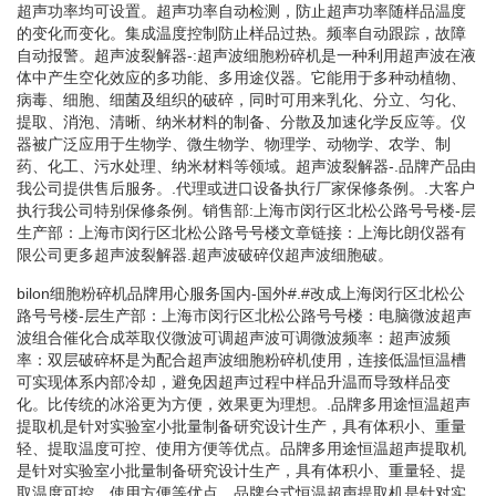
超声功率均可设置。超声功率自动检测，防止超声功率随样品温度
的变化而变化。集成温度控制防止样品过热。频率自动跟踪，故障
自动报警。超声波裂解器-:超声波细胞粉碎机是一种利用超声波在液
体中产生空化效应的多功能、多用途仪器。它能用于多种动植物、
病毒、细胞、细菌及组织的破碎，同时可用来乳化、分立、匀化、
提取、消泡、清晰、纳米材料的制备、分散及加速化学反应等。仪
器被广泛应用于生物学、微生物学、物理学、动物学、农学、制
药、化工、污水处理、纳米材料等领域。超声波裂解器-.品牌产品由
我公司提供售后服务。.代理或进口设备执行厂家保修条例。.大客户
执行我公司特别保修条例。销售部:上海市闵行区北松公路号号楼-层
生产部：上海市闵行区北松公路号号楼文章链接：上海比朗仪器有
限公司更多超声波裂解器.超声波破碎仪超声波细胞破。
bilon细胞粉碎机品牌用心服务国内-国外#.#改成上海闵行区北松公
路号号楼-层生产部：上海市闵行区北松公路号号楼：电脑微波超声
波组合催化合成萃取仪微波可调超声波可调微波频率：超声波频
率：双层破碎杯是为配合超声波细胞粉碎机使用，连接低温恒温槽
可实现体系内部冷却，避免因超声过程中样品升温而导致样品变
化。比传统的冰浴更为方便，效果更为理想。.品牌多用途恒温超声
提取机是针对实验室小批量制备研究设计生产，具有体积小、重量
轻、提取温度可控、使用方便等优点。品牌多用途恒温超声提取机
是针对实验室小批量制备研究设计生产，具有体积小、重量轻、提
取温度可控、使用方便等优点。品牌台式恒温超声提取机是针对实