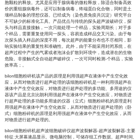
胞颗粒的释放。尤其是应用于腺病毒的微粒释放，除适合制备高效
价的重组腺病毒外，还可以制备病毒，终端蛋白化合物，同时是土
壤样品制备的理想仪器。已经成为（染色质免疫共沉淀）研究平台
不可缺少的标准化工具。产品优点与传统的探头超声波破碎仪，探
头与样品直接接触，一次只能处理一个样品，实验周期长；对于多
个样品，需要重复使用同一探头，容易造成样品交叉污染。由于每
次探头插入样品的深度不用，每次超声的能量分布也不尽相同，影
响实验结果的重复性和准确性。此外，由于不能采用封闭系统，在
超声过程中产生的气雾或者泡沫会扩散到环境中，造成潜在的生物
危险。非接触式全自动超声破碎仪，一次可同时检测-个样品，实验
效率高；。
bilon细胞粉碎机该产品的原理是利用强超声在液体中产生空化效
应，从而对物质进行超声处理的该细胞粉碎机是一种利用强超声在
液体中产生空化效应，对物质进行超声处理的多功能、多用途的仪
器该产品是北京比朗利用强超声在液体中产生空化效应，对物质进
行超声处理的多功能多用途的仪器（立式）细胞粉碎机的原理是利
用强超声在液体中产生空化效应，从而对物质进行超声处理的（卧
式）细胞粉碎机的原理是利用强超声在液体中产生空化效应，从而
对物质进行超声处理的。
bilon细胞粉碎机超声波细胞破碎仪超声波裂解器-超声波裂解器-主要
特征:大屏幕液晶显示。微电脑控制，可储存组工作数据。超声时间,