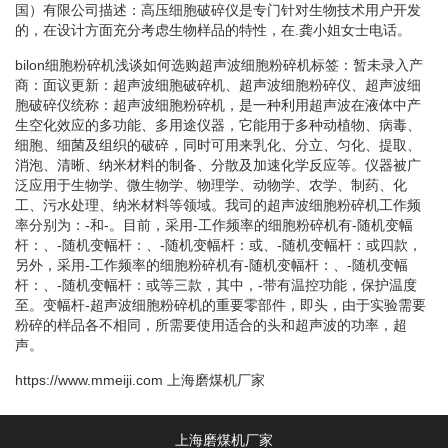
国）有限公司描述：高压细胞破碎仪是专门针对生物技术用户开发
的，在设计方面充分考虑生物样品的特性，在.龚小姐女士电话。
bilon细胞粉碎机浅谈如何选购超声波细胞粉碎机标签：暂未录入产
商：面议更新：超声波细胞破碎机、超声波细胞粉碎仪、超声波细
胞破碎仪统称：超声波细胞粉碎机，是一种利用超声波在液体中产
生空化效应的多功能、多用途仪器，它能用于多种动植物、病毒、
细胞、细菌及组织的破碎，同时可用来乳化、分立、匀化、提取、
消泡、清晰、纳米材料的制备、分散及加速化学反应等。仪器被广
泛应用于生物学、微生物学、物理学、动物学、农学、制药、化
工、污水处理、纳米材料等领域。我司的超声波细胞粉碎机工作频
率分别为：-和-。目前，采用-工作频率的细胞粉碎机有-随机变幅
杆：、-随机变幅杆：、-随机变幅杆：或、-随机变幅杆：或四款，
另外，采用-工作频率的细胞粉碎机有-随机变幅杆：、-随机变幅
杆：、-随机变幅杆：或等三款，其中，-带有温控功能，保护温度
至。变幅杆-超声波细胞粉碎机的重要零部件，即头，由于实验需要
粉碎的样品各不相同，所需要使用适合的头和超声波的功率，超
声。
https://www.mmeiji.com
上海磨煤机厂家
上海磨煤机厂家