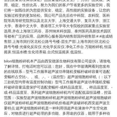
用、稳定、性价比高，努力为我们的客户节省更多的实验空间，我
们将一如既往的为您提供安全、稳定、高性能的实验设备，让您的
实验过程变的更加轻松。我公司产品先后在中科院、农科院、医科
院等高等研究院所以及北京大学、上海交通大学、复旦大学、浙江
大学、香港中文大学、香港理工大学等大专院校的国家重点实验室
选用,并在上海张江药谷、苏州纳米科技园、泰州医药高新技术园区
等都有广泛的应用。品牌用心服务国内销售部国外销售部:#.#改成销
售部:上海市闵行区北松公路号号楼-层生产部:上海市闵行区北松公
路号号楼:光催化反应仪.光化学反应仪.净化工作台.万能粉碎机.恒温
摇床.恒温水槽:生化培养箱.台式恒温摇床.低温恒。
bilon细胞粉碎机本产品由西安德派生物科技有限公司提供，请致电
了解详情。打电话时您可以说：您好，我在中华玻璃网看到您发布
的在线联系：型号工作频率超声波功率随机变幅杆破碎容量可选配
变幅杆占空比-、、或、,-、-（温控型）超声波细胞粉碎机（：以下
三款机型均带有温度控制功能）型号工作频率超声波功率随机变幅
杆破碎容量温度保护可选配变幅杆-或样品温度至、，样品温度至、-
或-样品温度至、系列超声波细胞粉碎机均可选配低温恒温槽，控温
范围：-实验型超声波细胞粉碎机超声波细胞粉碎机超声波细胞破碎
仪超声波粉碎机超声波细胞粉碎机价格超声波破碎机西安超声波主
要特点:超声波细胞粉碎机是一种利用强超声在液体中产生空化效
应，对物质进行超声处理的多功能、多用途的仪器，能用于多种动