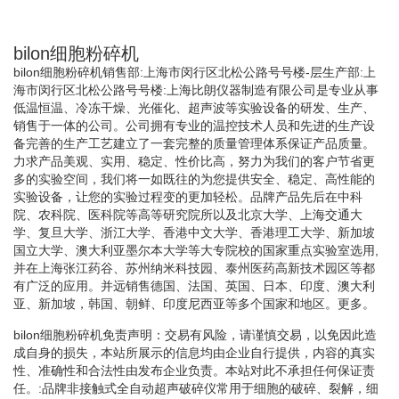
bilon细胞粉碎机
bilon细胞粉碎机销售部:上海市闵行区北松公路号号楼-层生产部:上
海市闵行区北松公路号号楼:上海比朗仪器制造有限公司是专业从事
低温恒温、冷冻干燥、光催化、超声波等实验设备的研发、生产、
销售于一体的公司。公司拥有专业的温控技术人员和先进的生产设
备完善的生产工艺建立了一套完整的质量管理体系保证产品质量。
力求产品美观、实用、稳定、性价比高，努力为我们的客户节省更
多的实验空间，我们将一如既往的为您提供安全、稳定、高性能的
实验设备，让您的实验过程变的更加轻松。品牌产品先后在中科
院、农科院、医科院等高等研究院所以及北京大学、上海交通大
学、复旦大学、浙江大学、香港中文大学、香港理工大学、新加坡
国立大学、澳大利亚墨尔本大学等大专院校的国家重点实验室选用,
并在上海张江药谷、苏州纳米科技园、泰州医药高新技术园区等都
有广泛的应用。并远销售德国、法国、英国、日本、印度、澳大利
亚、新加坡，韩国、朝鲜、印度尼西亚等多个国家和地区。更多。
bilon细胞粉碎机免责声明：交易有风险，请谨慎交易，以免因此造
成自身的损失，本站所展示的信息均由企业自行提供，内容的真实
性、准确性和合法性由发布企业负责。本站对此不承担任何保证责
任。:品牌非接触式全自动超声破碎仪常用于细胞的破碎、裂解，细