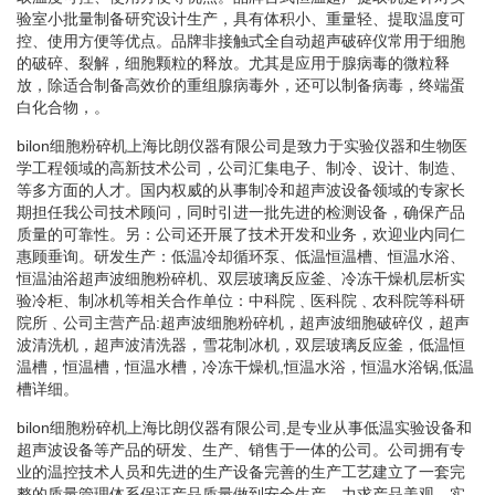
验室小批量制备研究设计生产，具有体积小、重量轻、提取温度可
控、使用方便等优点。品牌非接触式全自动超声破碎仪常用于细胞
的破碎、裂解，细胞颗粒的释放。尤其是应用于腺病毒的微粒释
放，除适合制备高效价的重组腺病毒外，还可以制备病毒，终端蛋
白化合物，。
bilon细胞粉碎机上海比朗仪器有限公司是致力于实验仪器和生物医
学工程领域的高新技术公司，公司汇集电子、制冷、设计、制造、
等多方面的人才。国内权威的从事制冷和超声波设备领域的专家长
期担任我公司技术顾问，同时引进一批先进的检测设备，确保产品
质量的可靠性。另：公司还开展了技术开发和业务，欢迎业内同仁
惠顾垂询。研发生产：低温冷却循环泵、低温恒温槽、恒温水浴、
恒温油浴超声波细胞粉碎机、双层玻璃反应釜、冷冻干燥机层析实
验冷柜、制冰机等相关合作单位：中科院﹑医科院﹑农科院等科研
院所﹑公司主营产品:超声波细胞粉碎机，超声波细胞破碎仪，超声
波清洗机，超声波清洗器，雪花制冰机，双层玻璃反应釜，低温恒
温槽，恒温槽，恒温水槽，冷冻干燥机,恒温水浴，恒温水浴锅,低温
槽详细。
bilon细胞粉碎机上海比朗仪器有限公司,是专业从事低温实验设备和
超声波设备等产品的研发、生产、销售于一体的公司。公司拥有专
业的温控技术人员和先进的生产设备完善的生产工艺建立了一套完
整的质量管理体系保证产品质量做到安全生产。力求产品美观、实