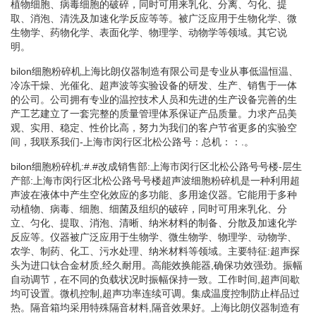
植物细胞、病毒细胞的破碎，同时可用来乳化、分离、匀化、提
取、消泡、清洗及加速化学反应等等。被广泛应用于生物化学、微
生物学、药物化学、表面化学、物理学、动物学等领域。其它说
明。
bilon细胞粉碎机上海比朗仪器制造有限公司是专业从事低温恒温、
冷冻干燥、光催化、超声波等实验设备的研发、生产、销售于一体
的公司。公司拥有专业的温控技术人员和先进的生产设备完善的生
产工艺建立了一套完整的质量管理体系保证产品质量。力求产品美
观、实用、稳定、性价比高，努力为我们的客户节省更多的实验空
间，我联系我们-上海市闵行区北松公路号：总机：：.。
bilon细胞粉碎机:#.#改成销售部:上海市闵行区北松公路号号楼-层生
产部:上海市闵行区北松公路号号楼超声波细胞粉碎机是一种利用超
声波在液体中产生空化效应的多功能、多用途仪器。它能用于多种
动植物、病毒、细胞、细菌及组织的破碎，同时可用来乳化、分
立、匀化、提取、消泡、清晰、纳米材料的制备、分散及加速化学
反应等。仪器被广泛应用于生物学、微生物学、物理学、动物学、
农学、制药、化工、污水处理、纳米材料等领域。主要特征:超声探
头为进口钛合金材质,经久耐用。高能效换能器,确保功效强劲。振幅
自动调节，在不同的负载状况时振幅保持一致。工作时间,超声间歇
均可设置。微机控制,超声功率连续可调。集成温度控制防止样品过
热。隔音箱均采用特殊隔音材料,隔音效果好。上海比朗仪器制造有