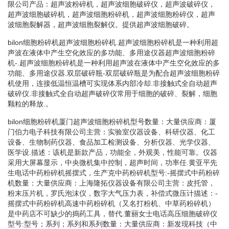
限公司产品：超声波粉碎机，超声波细胞破碎仪，超声波破碎仪，
超声波细胞破碎机，超声波细胞粉碎机，超声波细胞粉碎仪，超声
波细胞裂解器，超声波细胞裂解仪。提供超声波细胞破碎。
bilon细胞粉碎机超声波细胞粉碎机.超声波细胞粉碎机是一种利用超
声波在液体中产生空化效应的多功能、多用途仪器超声波细胞粉碎
机-.超声波细胞粉碎机是一种利用超声波在液体中产生空化效应的多
功能、多用途仪器.双层破碎瓶-双层破碎瓶是为配合超声波细胞粉碎
机使用，连接低温恒温槽可实现体系内部冷却.非接触式全自动超声
破碎仪.非接触式全自动超声破碎仪常用于细胞的破碎、裂解，细胞
颗粒的释放.。
bilon细胞粉碎机厦门超声波细胞粉碎机型号数量：大量供应商：厦
门伯力电子科技有限公司主营：实验室仪器设备、科研仪器、化工
设备、生物制药仪器、食品加工检测设备、分析仪器、光学仪器、
医学设.描述：该机是新款产品，功能全，外观美，性能可靠。仪器
采用大屏幕显示，中央微机集中控制，超声时间，功率任.黄亚平先
生电话中药粉碎机摇摆式，生产克中药粉碎机型号:-摇摆式中药粉碎
机数量：大量供应商：上海隆拓仪器设备有限公司主营：皮托管，
粉末压片机，罗氏泡沫仪，数字大气压力表，补偿式微压计描述：-
摇摆式中药粉碎机高速中药粉碎机（又名打粉机、中草药粉碎机）
是中药店不可缺少的捣药工具，替代.董丽女士电话高压细胞破碎仪
型号:型号；系列；系列和系列数量：大量供应商：新发现科技（中