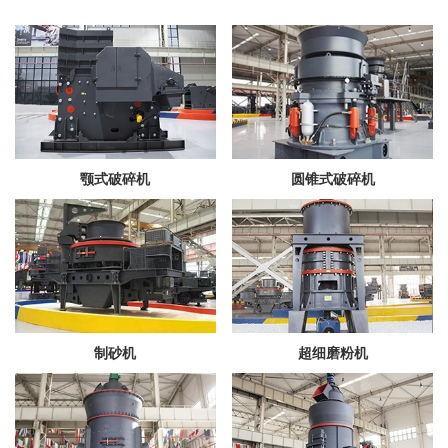
颚式破碎机
圆锥式破碎机
制砂机
超细磨粉机