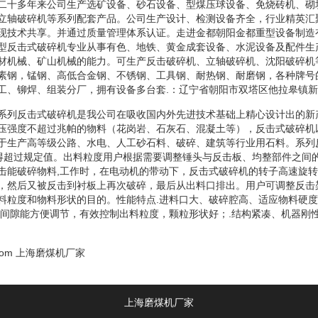
二十多年来公司生产选矿设备、砂石设备、型煤压球设备、免烧砖机、砌
立轴破碎机等系列配套产品。公司生产设计、检测设备齐全，行业精英汇
现技术共享。并通过质量管理体系认证。走进金都朝阳金都重型设备制造
型反击式破碎机专业从事有色、地铁、黄金成套设备、水泥设备及配件生
材机械、矿山机械的能力。可生产反击破碎机、立轴破碎机、沈阳破碎机
素钢，锰钢、高低合金钢、不锈钢、工具钢、耐热钢、耐磨钢，各种牌号
工、铆焊、组装分厂，拥有设备多台套.：辽宁省朝阳市双塔区他拉皋镇新
系列反击式破碎机是我公司在吸收国内外先进技术基础上精心设计出的新
压强度不超过兆帕的物料（花岗岩、石灰石、混凝土等），反击式破碎机
于生产高等级公路、水电、人工砂石料、破碎、建筑等行业用石料。系列
不得超过规定值。出料粒度用户根据需要调整锤头与反击板、均整部件之间
击能破碎物料,工作时，在电动机的带动下，反击式破碎机的转子高速旋
，然后又被反击到衬板上再次破碎，最后从出料口排出。用户可调整反击
料粒度和物料形状的目的。性能特点.进料口大、破碎腔高、适应物料硬
锤间隙能方便调节，有效控制出料粒度，颗粒形状好；.结构紧凑、机器刚
com
上海磨煤机厂家
上海磨煤机厂家