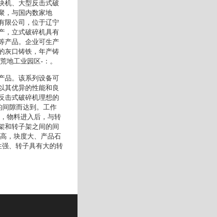
块机、大型反击式破
聚，与国内数家地
有限公司，位于辽宁
产，立式破碎机具有
等产品。企业可生产
的灰口铸铁，年产铸
荒地工业园区-：。
产品。该系列设备可
以其优异的性能和良
反击式破碎机理想的
的间隙而达到。工作
转，物料进入后，与转
架和转子架之间的间
度高，块度大、产品石
性强、转子具有大的转