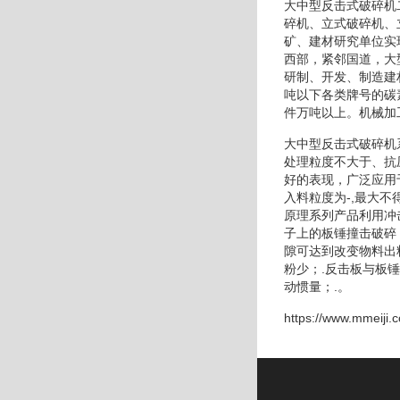
大中型反击式破碎机
碎机、立式破碎机、
矿、建材研究单位实
西部，紧邻国道，大
研制、开发、制造建
吨以下各类牌号的碳
件万吨以上。机械加
大中型反击式破碎机
处理粒度不大于、抗
好的表现，广泛应用
入料粒度为-,最大
原理系列产品利用冲
子上的板锤撞击破碎
隙可达到改变物料出
粉少；.反击板与板
动惯量；.。
https://www.mmeiji.