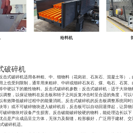
机
给料机
式破碎机
反击式破碎机适用各种粗、中、细物料（花岗岩、石灰石、混凝土等），
用上也受到限制，通常用来粗碎、中碎或细碎石灰石、煤、电石、石英、
等中硬以下的脆性物料。反击式破碎机参数：反击式破碎机：适于大块物
以调整，以保证物料在反击板和转子之间反复冲击时呈合适的角度，可以
以有效降低破碎过程中的能量消耗。反击式破碎机的反击板调整系统同时
块等）或不可破碎物块进入破碎机后，反击板可以自动回退弹起，让异物
可破碎物块对设备产生损害。反击破能破碎较硬的物料，能处理边长以下
优点是产出成品呈立方体，无张力及裂缝，粒形极好，广泛用于建材、交
击式破碎机适。