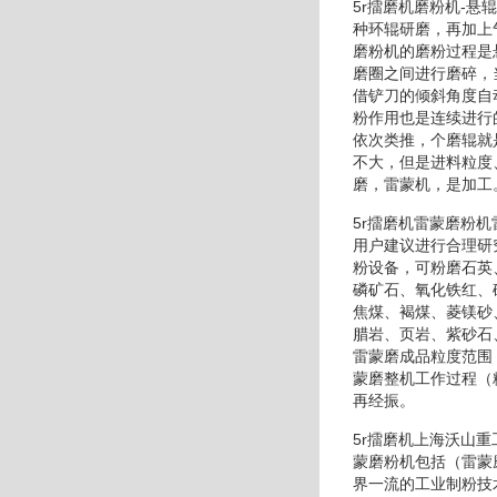
5r擂磨机磨粉机-
种环辊研磨，再加上
磨粉机的磨粉过程是
磨圈之间进行磨碎，
借铲刀的倾斜角度自
粉作用也是连续进行
依次类推，个磨辊就
不大，但是进料粒度
磨，雷蒙机，是加工
5r擂磨机雷蒙磨粉
用户建议进行合理研
粉设备，可粉磨石英
磷矿石、氧化铁红、
焦煤、褐煤、菱镁砂
腊岩、页岩、紫砂石
雷蒙磨成品粒度范围
蒙磨整机工作过程（
再经振。
5r擂磨机上海沃山
蒙磨粉机包括（雷蒙
界一流的工业制粉技