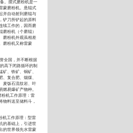
设备。摆式磨粉机是一
雷蒙磨粉机。悬辊式
起并自动射到磨辊与
，铲刀所铲起的原料
连续工作的，因而磨
辊磨粉机（个磨辊）
、磨粉机外观虽相差
。磨粉机又称雷蒙
响誉全国，并不断根据
业的高下闭路循环的制
锰矿、铁矿、铜矿、
肥、复合肥、烟煤、
、麦饭石流纹岩、叶
易燃易爆矿产物种。
磨粉机工作原理：雷
将物料送至储料斗，
粉机工作原理：型雷
机的基础上，引进世
出的世界领先水雷蒙