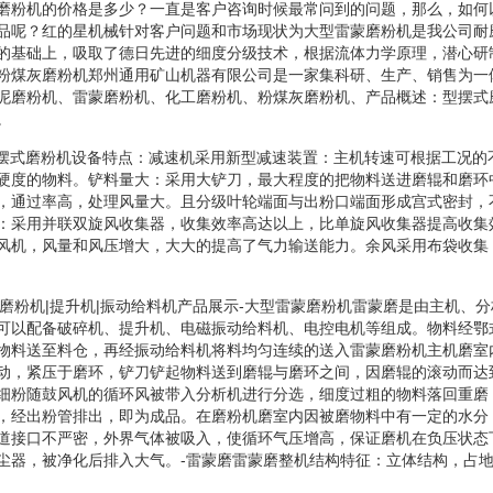
磨粉机的价格是多少？一直是客户咨询时候最常问到的问题，那么，如何
品呢？红的星机械针对客户问题和市场现状为大型雷蒙磨粉机是我公司耐
的基础上，吸取了德日先进的细度分级技术，根据流体力学原理，潜心研
粉煤灰磨粉机郑州通用矿山机器有限公司是一家集科研、生产、销售为一
泥磨粉机、雷蒙磨粉机、化工磨粉机、粉煤灰磨粉机、产品概述：型摆式
。
型摆式磨粉机设备特点：减速机采用新型减速装置：主机转速可根据工况的
硬度的物料。铲料量大：采用大铲刀，最大程度的把物料送进磨辊和磨环
，通过率高，处理风量大。且分级叶轮端面与出粉口端面形成宫式密封，
：采用并联双旋风收集器，收集效率高达以上，比单旋风收集器提高收集
风机，风量和风压增大，大大的提高了气力输送能力。余风采用布袋收集
蒙磨粉机|提升机|振动给料机产品展示-大型雷蒙磨粉机雷蒙磨是由主机、
可以配备破碎机、提升机、电磁振动给料机、电控电机等组成。物料经鄂
物料送至料仓，再经振动给料机将料均匀连续的送入雷蒙磨粉机主机磨室
动，紧压于磨环，铲刀铲起物料送到磨辊与磨环之间，因磨辊的滚动而达
细粉随鼓风机的循环风被带入分析机进行分选，细度过粗的物料落回重磨
，经出粉管排出，即为成品。在磨粉机磨室内因被磨物料中有一定的水分
道接口不严密，外界气体被吸入，使循环气压增高，保证磨机在负压状态
尘器，被净化后排入大气。-雷蒙磨雷蒙磨整机结构特征：立体结构，占