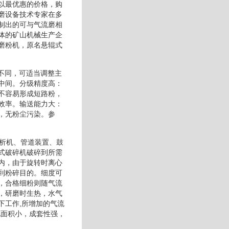
以最优惠的价格，购
磨设备技术专家在多
制出的可与气流磨相
体的矿山机械生产企
磨粉机，原名悬辊式
不同，可适当调整主
中间。分级精度高：
不容易形成短路粉，
效率。输送能力大：
，无粉尘污染。参
分析机、管道装置、鼓
式破碎机破碎到所需
内，由于旋转时离心
到粉碎目的。细度可
，合格细粉则随气流
，研磨时生热，水气
下工作,所增加的气流
地面积小，成套性强，