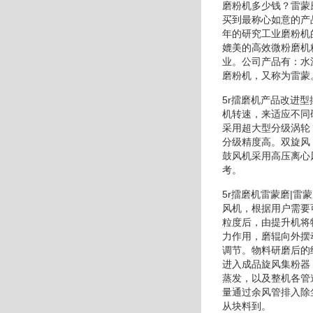
磨粉机多少钱？雷蒙
买到最称心如意的产
年的研究工业磨粉机
媲美的高效微粉磨机
业。公司产品有：水
磨粉机，又称为雷蒙
5r擂磨机产品改进
机转速，来适应不同
采用超大型分级涡轮
分级精度高。双旋风
鼓风机采用高压离心
考。
5r擂磨机雷蒙磨|雷
风机，根据用户需要
粒度后，由提升机将
力作用，磨辊向外摆
调节。物料研磨后的
进入成品旋风集粉器
蒸发，以及整机各管
量通过余风管排入除
从块料到。