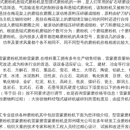
悬辊式磨粉机悬辊式磨粉机是型摆式磨粉机的一种，是人们常用的矿石研磨
气流筛选、气流输送形式的制粉设备和悬辊式磨粉机，该制粉机又被称为
悬挂在梅花架上的磨辊在磨圈上滚动将原料压碎碾成细粉，原料由铲刀铲
当主机立轴转动时，悬挂在梅花架上的磨辊绕立轴公转的同时还进行自传
动送入磨辊和磨圈之间，被滚动的磨辊压碎研磨成细粉。铲刀和磨辊之间
的。根据悬辊式磨粉机磨辊的个数可分为：磨粉机（个磨辊磨粉机（个磨
是磨粉机。业内很多人通常都忽略磨粉机的具体型号，直接说几的设备。
、功率及要求风量都个各不相同不。同不同型号的磨粉机价格相差比较大
。
机雷蒙磨粉机简称雷蒙磨,在维科重工拥有多年生产销售经验，雷蒙磨质量
究改进,成为粉体行业的首选。该设备适应矿山、化工、建材、冶金等行
、长石、方解石、滑石、重晶石、萤石、稀土、大理石、陶瓷、铝矾土、
矿渣、水渣、水泥熟料、活性炭、白云石、花岗岩、氧化铁黄、豆饼、化
、氧化铬绿、金矿、红泥、粘土、高岭土、焦炭、煤矸石、瓷土、膨润土
、迭岩石、玄武石、石膏、石墨等莫氏硬度七级以下湿度在以下的各种非
（.等于目-目）按不同要求进行调节，欢迎咨询雷蒙磨价格等信息！雷蒙
粉磨物料过程）：大块状物料经颚式破碎机破碎到所需粒度后，由提升机
重工专业提供各种磨粉机其中包括雷蒙磨粉机下面为您详细介绍。型雷蒙磨
磨粉机雷蒙磨粉机雷蒙磨雷蒙磨粉机是郑州曙光公司在多年研发工业磨粉
术，组织大量的技术专家和相关工程人员经过精心设计、试验和改进开发