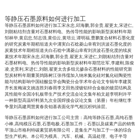
等静压石墨原料如何进行加工
等静压石墨原料如何进行加工宋永忠,邱海鹏,郭全贵,翟更太,宋进仁,
刘朗粘结剂含量对石墨材料电、热传导性能的影响新型炭材料年期
邹林华,黄启忠,邹志强,黄伯云,黄培云,谭明福,曹鹏复合材料石墨化度
的研究炭素年期稻垣道夫中溝実白石稔菱山幸宥刘洪波石墨化度的
炭素技术年期稻垣道夫白石稔中溝菱山幸宥刘洪波石墨化度的续炭
素技术年期宋永忠,邱海鹏,郭全贵,翟更太,宋进仁,刘朗粘结剂含量对
石墨材料电、热传导性能的影响新型炭材料年期范壮军,李建刚,陈俊
凌,史景利,宋进仁,刘朗,翟更太含多组元掺杂石墨材料的性能研究新
型炭材料年期董英鸽陈树江张伟儒加入纳米氮化硅对氮化硅陶瓷性
能与结构影响中国硅酸盐学会陶瓷分会学术年会论文专辑年李建英
齐长发梅淑文姚连胜刘春雨李文田热浸镀铝锌合金板的镀层结构及
其性能年全国冷轧板带生产技术交流会论文集年柏文超李明利许平
一种新型高温钎料第九次全国焊接会议论文集（第册）年杜继红李
争显刘高建周慧黄春良钼基表面化学气相沉积钨涂层。
等静压石墨原料如何进行加工公司主营：高纯等静压石墨,高纯石墨
小棒,高纯模压石墨,石墨电极,石墨加工件；石墨以及碳素产品的销售
平顶山市格利特碳素贸易有限公司，是集生产与加工于一体的综合
型生产机构。本公司为模具、汽车、机械、高温处理、电子半导