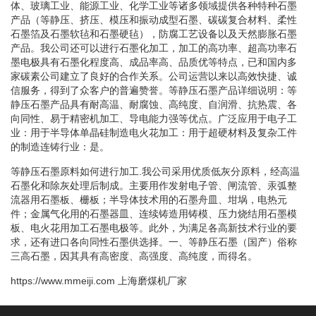
体、玻璃工业、能源工业、化学工业等诸多领域提供各种特种石墨
产品（等静压、挤压、模压和振动成型石墨、碳碳复合材料、柔性
石墨箔及石墨软毡和石墨硬毡），防腐工艺设备以及天然膨胀石墨
产品。我公司还可以进行石墨化加工，加工的高功率、超高功率石
墨电极具有石墨化程度高、成品率高、品质优等特点，已和国内多
家碳素公司建立了良好的合作关系。公司运营以来以高效快捷、诚
信服务，得到了众客户的普遍赞誉。等静压石墨产品详细说明：等
静压石墨产品具有耐高温、耐腐蚀、高纯度、自润滑、抗热震、各
向同性、易于精密机加工、导电能力强等优点。广泛应用于电子工
业：用于半导体单晶硅制造电火花加工：用于超硬材料及复杂工件
的制造连铸行业：是。
等静压石墨原料如何进行加工.我公司采用优质低灰分原料，经高温
石墨化和除灰处理后制成。主要用作发射电子管、闸流管、汞弧整
流器用石墨板、栅板；半导体技术用的石墨舟皿、坩埚，电热元
件；金属气化用的石墨器皿、连续铸造用铸模、压力烧结用石墨模
板、电火花用加工石墨电极等。此外，为满足各高新技术行业的要
求，还有进口各向同性石墨供选择。一、等静压石墨（国产）俗称
三高石墨，因其具有高密度、高强度、高纯度，而得名。
https://www.mmeiji.com
上海磨煤机厂家