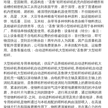
玲珑，坚固耐用。机器构造：“圣鲁”秸秆粉碎机机壳内部粉碎槽所有
齿槽经精密机加工从而达到表面平滑，易于清理，改变了普通粉碎
机内壁粗糙、易积粉、难清理的现象机器使用范围：不但能粉碎玉
米﹑高梁﹑大米﹑大豆等各种粮食可粉碎各种原料，如还能粉碎豆
饼﹑地瓜蔓﹑豆桔﹑玉米桔﹑杂草等多种饲料各类杂粮干物料类以
及粗破碎后的饼类等，优点：“圣鲁”家用小型粉碎机适用于各种饲料
厂，养殖场单独或配套使用。机器参数：设备转速（转分）.备注：
以上设备都是不含电机和运费的价格诚信提示：首付预付款，即可
物流快运，货到后付剩余款！两年内非人为因素，因产品质量机器
零配件需要更换的，公司除免费更换外，并承担配件包装、运输费
用。圣鲁客服在线：-自动进料粉碎机大型粉碎机“圣鲁牌”大型秸秆
粉碎。
大型粉碎机专用单相电机：供应产品养殖粉碎机自动进料粉碎机大
型粉碎机养殖粉碎机自动进料粉碎机大型粉碎机.养殖粉碎机自动进
料粉碎机大型粉碎机自动进料粉碎机圣鲁牌大型秸秆粉碎机该机器
是机壳一端配以滚动轴承主轴，由电机带动主轴及紧固在主轴上的
涡轮高速旋转。圣鲁牌秸秆粉碎机使涡轮与筛网圈上的磨块组成合
理、紧凑的结构，使物料在旋转气流中紧密地磨擦和强烈的冲击研
磨，并在叶片与磨块之间的隙缝中，进行再次研磨，通过筛网的调
节使物料粉碎至-之间。自动进料粉碎机原理及简介通俗地讲，养殖
专用粉碎机是物料通过与本机相配的喂料机构由顶部喂入，在高速
旋锤片打击和筛板磨擦作用下，物料逐渐被粉碎，并在离心力的作