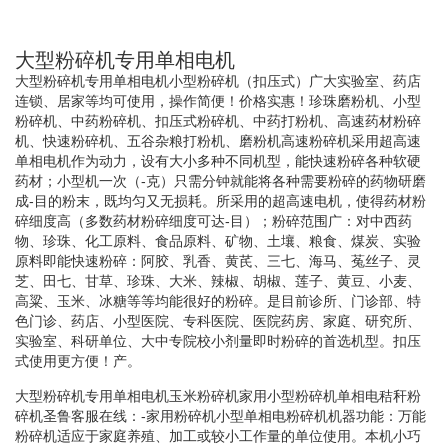
大型粉碎机专用单相电机
大型粉碎机专用单相电机小型粉碎机（扣压式）广大实验室、药店
连锁、居家等均可使用，操作简便！价格实惠！珍珠磨粉机、小型
粉碎机、中药粉碎机、扣压式粉碎机、中药打粉机、高速药材粉碎
机、快速粉碎机、五谷杂粮打粉机、磨粉机高速粉碎机采用超高速
单相电机作为动力，设有大小多种不同机型，能快速粉碎各种软硬
药材；小型机一次（-克）只需分钟就能将各种需要粉碎的药物研磨
成-目的粉末，既均匀又无损耗。所采用的超高速电机，使得药材粉
碎细度高（多数药材粉碎细度可达-目）；粉碎范围广：对中西药
物、珍珠、化工原料、食品原料、矿物、土壤、粮食、煤炭、实验
原料即能快速粉碎：阿胶、乳香、黄芪、三七、海马、菟丝子、灵
芝、田七、甘草、珍珠、大米、辣椒、胡椒、莲子、黄豆、小麦、
高粱、玉米、冰糖等等均能很好的粉碎。是目前诊所、门诊部、特
色门诊、药店、小型医院、专科医院、医院药房、家庭、研究所、
实验室、科研单位、大中专院校小剂量即时粉碎的首选机型。扣压
式使用更方便！产。
大型粉碎机专用单相电机玉米粉碎机家用小型粉碎机单相电秸秆粉
碎机圣鲁客服在线：-家用粉碎机小型单相电粉碎机机器功能：万能
粉碎机适应于家庭养殖、加工或较小工作量的单位使用。本机小巧