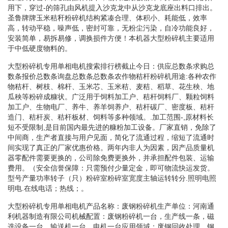
用下，穿过-的筛孔由风机提入沙克龙中从沙克龙底座出料口排出。
圣鲁牌牌玉米秸秆粉碎机结构紧凑合理、体积小、耗能低，效率
高，转动平稳，噪声低，密封可靠，无粉尘污染，自冷功能良好，
安装简单，易拆易修，调换损件方便！本机器大型粉碎机主要适用
于中低硬度物料的。
大型粉碎机专用单相电机搜索排行榜截止今日：供应总数条求购总
数条报价总数条询盘总数条总数条农作物秸杆粉碎机用途:各种农作
物秸杆、树枝、棉杆、玉米芯、玉米秸、麦秸、稻草、花生秧、地
瓜秧等粉碎成糠状。广泛用于饲料加工户、秸杆饲料厂、颗粒饲料
加工户、生物电厂、养牛、养羊饲养户、秸杆碳厂、密度板、秸杆
造门、秸杆炭、秸杆板材、饲料等多种领域。.加工范围-,原材料长
短不受限制,是目前国内最先进的糠粉加工设备。厂家直销，免除了
中间商，生产者直接与用户见面，简化了流通过程，缩短了流通时
间实现了真正的厂家优惠价格。两年内非人为因素，因产品质量机
器零配件需要更换的，公司除免费更换外，并承担配件包装、运输
费用。（安全信誉保障：只需预付少量定金，即可物流快运发货。
型号产量功率转子（只）粉碎室粉碎室宽度主轴运转转分.照明电照
明电.在线电话；热线；。
大型粉碎机专用单相电机产品名称：废钢粉碎机生产单位：河南通
利机器制造有限公司机械配置：废钢粉碎机一台，生产线一条，磁
选设备一台，输送机一台，电机一台应用领域：废钢回收处理、钢