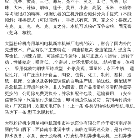
胶、乳香、黄芪、三七、海马、菟丝子、灵芝、田七、乳香、珍
珠、大米、辣椒、胡椒、莲子、黄豆、小麦、高粱、玉米、冰糖等
等均能很好的粉碎。根据机器的主机身能否倾斜分为手提式（不能
倾斜）和摇摆式（可以倾斜）。手提式有克、克、克之分；摇摆式
有克、克、克、克、克、克之分。本机可以粉碎五谷杂粮、固元膏
（芝麻、核桃。
大型粉碎机专用单相电机新丰机械厂电机的设计，融合了国内外的
先进技术。产品有以下主要特点：.调速精度高.变速范围大.强度高，
寿命长。.调速方便。.可连续工作运转，且可正反方向运转，运转平
稳，性能稳定，噪音低。.全密封，对环境要求低。.结构紧凑，体积
小。.采用优质纯铜线压铸成型，外形美观，重量轻，永不生锈。.适
应性好。可广泛应用于食品、陶瓷、包装、化工、制药、塑料、造
纸、机床、交通以及各种需调速的自动生产线、输送线、装配线等
是您机器上理想的伙伴。非人为因素，因产品质量机器零配件需要
更换的，公司除免费更换外，并承担配件包装、运输费用。（安全
信誉保障：只需预付少量定金，即可物流快运发货，货到再付清余
款）厂家直销，欢迎来电订购！：上一条:各类型纯铜线电动机,电机,
马达下一条:型玉米脱粒机。
大型粉碎机专用单相电机郑州市神龙泵业有限公司位于黄河南岸美
丽的邙山脚下，西倚南水北调中线，南临连霍高速公路，是各种给
排水设备、水泵、麦子脱粒机（打麦机单相异步电动机、三相异步