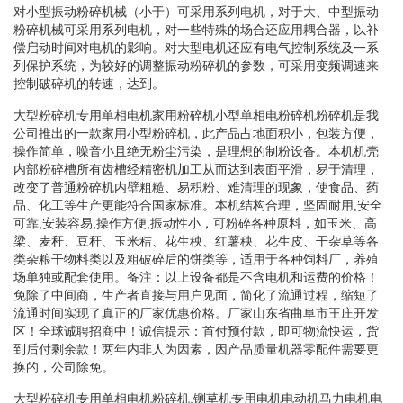
对小型振动粉碎机械（小于）可采用系列电机，对于大、中型振动
粉碎机械可采用系列电机，对一些特殊的场合还应用耦合器，以补
偿启动时间对电机的影响。对大型电机还应有电气控制系统及一系
列保护系统，为较好的调整振动粉碎机的参数，可采用变频调速来
控制破碎机的转速，达到。
大型粉碎机专用单相电机家用粉碎机小型单相电粉碎机粉碎机是我
公司推出的一款家用小型粉碎机，此产品占地面积小，包装方便，
操作简单，噪音小且绝无粉尘污染，是理想的制粉设备。本机机壳
内部粉碎槽所有齿槽经精密机加工从而达到表面平滑，易于清理，
改变了普通粉碎机内壁粗糙、易积粉、难清理的现象，使食品、药
品、化工等生产更能符合国家标准。本机结构合理，坚固耐用,安全
可靠,安装容易,操作方便,振动性小，可粉碎各种原料，如玉米、高
梁、麦秆、豆秆、玉米秸、花生秧、红薯秧、花生皮、干杂草等各
类杂粮干物料类以及粗破碎后的饼类等，适用于各种饲料厂，养殖
场单独或配套使用。备注：以上设备都是不含电机和运费的价格！
免除了中间商，生产者直接与用户见面，简化了流通过程，缩短了
流通时间实现了真正的厂家优惠价格。厂家山东省曲阜市王庄开发
区！全球诚聘招商中！诚信提示：首付预付款，即可物流快运，货
到后付剩余款！两年内非人为因素，因产品质量机器零配件需要更
换的，公司除免。
大型粉碎机专用单相电机粉碎机.铡草机专用电机电动机马力电机电