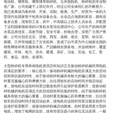
电动机、铡草机、铡草揉草粉碎机、玉米脱粒机、粉碎机的专业制
造厂家。公司创建于上世纪年代，经过公司全体同仁的不断努力，
现已发展成为集科研、开发、试制、检测、生产、经营为一体的大
型现代化国家骨干给排水设备企业。企业总占地面积多亩，拥有设
备多台套，现有职工名，其中，中高级以上技术人员余名，并配置
了达到国家级标准的计算机水泵综合测试中心。公司生产的神武牌
水泵品质优良，高效节能，安全可靠，价格合理，深受广大用户青
睐。公司分别在北京、济南、西安、成都、南京、昆明、哈尔滨、
新疆、兰州等地建立了分支机构，形成了以中原为中心辐射全国的
销售网络和售后服务体系，产品畅销全国各地，并远销海外，覆盖
建筑、环保、电力、供水、暖通、采矿、冶金、石油、化工、医
药、食品、造纸、农灌等。
大型粉碎机专用单相电机资讯百科知识正文振动粉碎机械所用电机
应满足的要求：：核心提示：振动粉碎机械的电机应满足大的启动
扭矩和抗振的特性，由于振动粉碎机械具有较大的偏心重量，启动
时要克服偏心距和摩擦力矩，往往用较长的启动时间才能启动起
来，使电机在这段时间里过载发热而引起保护装置断开，使振动粉
碎机械的电机应满足大的启动扭矩和抗振的特性，由于振动粉碎机
械具有较大的偏心重量，启动时要克服偏心距和摩擦力矩，往往用
较长的启动时间才能启动起来，使电机在这段时间里过载发热而引
起保护装置断开，使振动粉碎机械启动困难。此时需选用更大型的
电机，增加了电网的负担，使有些变压器小的单位无法采用，一般