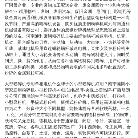
厂附属企业、专业的废钢加工配送企业、废金属回收企业和各大拆
解企业.试用物料：废钢、废旧汽车、废旧金属、卷闸门、彩钢瓦等
废金属河南通利机械设备有限公司生产的新型废钢粉碎机是一种高
效节能，产量高的粉碎机设备，购买优质废钢粉碎机就到河南通利
机械设备有限公司，选择通利的废钢粉碎机绝对是您致富路上最信
赖的朋友。河南通利废钢粉碎机主要由蜗轮蜗杆减速电机、机壳、
机架、组合螺旋齿刀盘、主动轴、从动轴、大齿轮、小齿轮等零件
组成。减速电机采用直连蜗轮蜗杆减速电机，直接安装在粉碎机主
动轴上，通过大小齿轮变速传至从动轴，粉碎物料进入后，同时受
到挤、撕、剪的作用，从而使各种金属物料得到粉碎。用户可根据
加工原料的种类，规模和成品物料要求的不同采用多种配置形式。
粉碎的金属颗粒可减。
大型粉碎机专用单相电机什么牌子的小型粉碎机好用？南宁旭朗小
型家庭用粉碎机小型粉碎机-中国知名品牌-央视上榜品牌-广西旭朗
分公司广西旭朗生产的高速粉碎机，也称为中药粉碎机、打粉机、
小型磨粉机、手提式粉碎机、摇摆式粉碎机，采用超高速单相电机
作为动力，分多种大小不同机型，能快速粉碎各种软硬药材。一次
（-克）只需分钟左右就能将各种需要粉碎的物料粉碎成-目的粉末，
既均匀又无损耗。该机适用于普通家庭、药店、诊所、实验室、研
究所、学校、各种加工店.粉碎范围广：对中西药物、化工原料、食
品原料、白芨子、土壤、粮食、煤炭、实验原料均可快速粉碎。阿