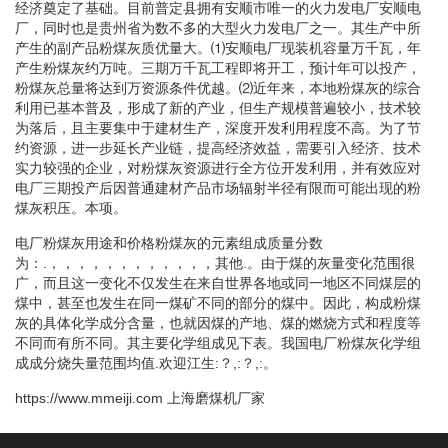
经济奠定了基础。目前普定县拥有安顺市唯一的火力发电厂安顺电
厂，同时也是贵州省为数不多的大型火力发电厂之一。其生产中所
产生的副产品粉煤灰质优量大。⑴安顺电厂现装机容量万千瓦，年
产生粉煤灰约万吨。三期万千瓦工程即将开工，预计年可以投产，
粉煤灰总量将达到万资源条件优越。⑵近年来，本地粉煤灰的综合
利用已基本普及，形成了新的产业，但生产规模普遍较小，技术较
为落后，且主要集中于建材生产，深度开发利用程度不高。为了节
约资源，进一步延长产业链，提高经济效益，需要引入经济、技术
实力较强的企业，对粉煤灰资源进行全方位开发利用，并有效应对
电厂三期投产后因普通建材产品市场辐射半径有限而可能出现的粉
煤灰积压。本项。
电厂粉煤灰用途和价格粉煤灰的元素组成质量分数
为：.，，，，，，，，，，，，其他.。由于煤的灰量变化范围很
广，而且这一变化不仅发生在来自世界各地或同一地区不同煤层的
煤中，甚至也发生在同一煤矿不同的部分的煤中。因此，构成粉煤
灰的具体化学成分含量，也就因煤的产地、煤的燃烧方式和程度等
不同而有所不同。其主要化学组成见下表。我国电厂粉煤灰化学组
成成分烧失量范围均值.欢迎江生:？,:？,:。
https://www.mmeiji.com
上海磨煤机厂家