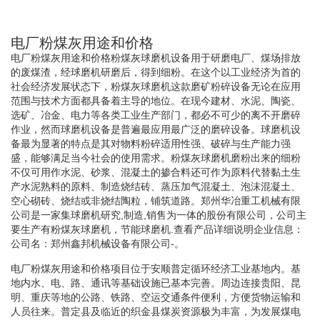
电厂粉煤灰用途和价格
电厂粉煤灰用途和价格粉煤灰球磨机设备用于研磨电厂、煤场排放
的废煤渣，经球磨机研磨后，得到细粉。在这个以工业经济为首的
社会经济发展状态下，粉煤灰球磨机这款磨矿粉碎设备无论在应用
范围与技术方面都具备着主导的地位。在现今建材、水泥、陶瓷、
选矿、冶金、电力等各类工业生产部门，都必不可少的离不开磨碎
作业，然而球磨机设备是普遍最应用最广泛的磨碎设备。球磨机设
备最为显著的特点是其对物料粉碎适用性强、破碎与生产能力强
盛，能够满足当今社会的使用需求。粉煤灰球磨机磨粉出来的细粉
不仅可用作水泥、砂浆、混凝土的掺合料还可作为原料代替黏土生
产水泥熟料的原料、制造烧结砖、蒸压加气混凝土、泡沫混凝土、
空心砌砖、烧结或非烧结陶粒，铺筑道路。郑州华冶重工机械有限
公司是一家集球磨机研究,制造,销售为一体的股份有限公司，公司主
要生产有粉煤灰球磨机，节能球磨机.查看产品详细说明企业信息：
公司名：郑州鑫邦机械设备有限公司-。
电厂粉煤灰用途和价格项目位于安顺普定循环经济工业基地内。基
地内水、电、路、通讯等基础设施已基本完善。周边连接贵阳、昆
明、重庆等地的公路、铁路、空运交通条件便利，方便货物运输和
人员往来。普定县及临近的织金县煤炭资源极为丰富，为发展煤电