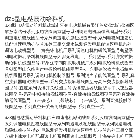
dz3型电慈震动给料机
dz3型电慈震动给料机盐城市宏创电热机械有限江苏省盐城市盐都区
解放南路号系列激磁线圈南京型号系列调速电机励磁线圈型号系列
调速电机磁线圈型号系列调速电机励磁线圈型号-系列电磁测速发机
机配调速电动机型号系列三相交流永磁测速发电机配调速电机系列
调速电动机型号-上海先锋电机厂系列调速电机励磁线圈型号鹤壁系
列电磁振动给料机线圈型号湘乡无线电厂、系列型号-系列弹簧式振
动给料机线圈型号-鹤壁辽宁朝阳振动机械厂系列电振给料机线圈型
号朝阳型山东临朐产电振给料机线圈型号-广东顺德伦教产电振给料
机线圈型号系列调速电机控制器型号-系列消声节能线圈型号-系列真
空接触器电磁线圈型号-系列交流接触器线圈型号高压交流接触器线
圈型号-直流系列防爆开关线圈型号防爆变压器线圈型号干式变压器
线圈型号-系列中频接触器线圈型号-直流接触器线圈型号系列直流接
触器线圈型号-（带铁芯）-（带铁芯）-（带铁芯）系列直流接触器
线圈型号-系列真空开关合闸线圈型号-系列真空开关。
dz3型电慈震动给料机供应调速电机励磁线圈系列激磁线圈南京型号
系列调速电机励磁线圈型号系列调速电机磁线圈型号系列调速电机
励磁线圈型号-系列电磁测速发机机配调速电动机型号系列三相交流
永磁测速发电机配调速电机系列调速电动机型号-上海先锋电机厂系