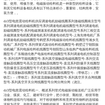
装、使用、维修方便。电磁振动给料机是一种新型的给料设备，它
和其它给料设备相比具有以下特点体积小，重量轻，结构简单，安
装方便，。
dz3型电慈震动给料机供应调速电机励磁线圈系列激磁线圈南京型号
系列调速电机励磁线圈型号系列调速电机磁线圈型号系列调速电机
励磁线圈型号-系列电磁测速发机机配调速电动机型号系列三相交流
永磁测速发电机配调速电机系列调速电动机型号-上海先锋电机厂系
列调速电机励磁线圈型号鹤壁系列电磁振动给料机线圈型号湘乡无
线电厂,系列型号-系列弹簧式振动给料机线圈型号-鹤壁辽宁朝阳振
动机械厂系列电振给料机线圈型号朝阳型山东临朐产电振给料机线
圈型号-广东顺德伦教产电振给料机线圈型号系列调速电机控制器型
号-系列消声节能线圈型号-系列真空接触器电磁线圈型号-系列交流
接触器线圈型号高压交流接触器线圈型号-直流系列防爆开关线圈型
号防爆变压器线圈型号干式变压器线圈型号-系列中频接触器线圈型
号-直流接触器线圈型号系列直流接触器线圈型号-（带铁芯）-（带
铁芯）-（带铁芯）系列直流接触器线圈型号-系列真空开关合闸线圈
型号-系列真空开关分闸线圈型号分闸分闸分闸（浇注。
dz3型电慈震动给料机一、概述系列管式电磁振动输送机广泛应用于
冶金、煤炭、化工、建材等行业中，把小块状、颗粒状、粉状等散
体物料连续均匀地输送。对于粉状物料和有意挥发性物料的连续输
送较为适宜，并能承受以下物料的输送，系列管式电磁振动输送机