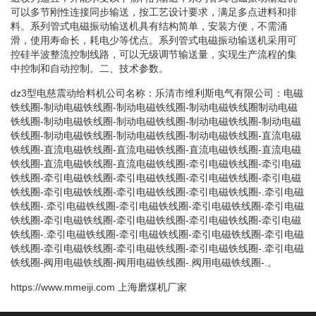
可以多节刚性连接同步输送，按工艺设计要求，满足多点进料和排
料。系列管式电磁振动输送机具有结构简单，安装方便，不需涌
滑，使用寿命长，耗电少等优点。系列管式电磁振动输送机采用可
控硅半波整流控制线路，可以无级调节输送量，实现生产流程的集
中控制和自动控制。二、技术参数。
dz3型电慈震动给料机公司名称：乐清市维利斯电气有限公司：电磁
铁线圈-制动电磁铁线圈-制动电磁铁线圈-制动电磁铁线圈制动电磁
铁线圈-制动电磁铁线圈-制动电磁铁线圈-制动电磁铁线圈-制动电磁
铁线圈-制动电磁铁线圈-制动电磁铁线圈-制动电磁铁线圈-直流电磁
铁线圈-直流电磁铁线圈-直流电磁铁线圈-直流电磁铁线圈-直流电磁
铁线圈-直流电磁铁线圈-直流电磁铁线圈-牵引电磁铁线圈-牵引电磁
铁线圈-牵引电磁铁线圈-牵引电磁铁线圈-牵引电磁铁线圈-牵引电磁
铁线圈-牵引电磁铁线圈-牵引电磁铁线圈-牵引电磁铁线圈-.牵引电磁
铁线圈-.牵引电磁铁线圈-牵引电磁铁线圈-牵引电磁铁线圈-牵引电磁
铁线圈-牵引电磁铁线圈-牵引电磁铁线圈-牵引电磁铁线圈-牵引电磁
铁线圈-.牵引电磁铁线圈-牵引电磁铁线圈-牵引电磁铁线圈-牵引电磁
铁线圈-牵引电磁铁线圈-牵引电磁铁线圈-牵引电磁铁线圈-.牵引电磁
铁线圈-阀用电磁铁线圈-阀用电磁铁线圈-.阀用电磁铁线圈-.。
https://www.mmeiji.com
上海磨煤机厂家