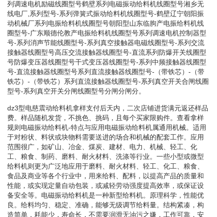
列调速电机励磁线圈型号鹤壁系列电磁振动给料机线圈型号湘乡无
线电厂,系列型号-系列弹簧式振动给料机线圈型号-鹤壁辽宁朝阳振
动机械厂系列电振给料机线圈型号朝阳型山东临朐产电振给料机线
圈型号-广东顺德伦教产电振给料机线圈型号系列调速电机控制器型
号-系列消声节能线圈型号-系列真空接触器电磁线圈型号-系列交流
接触器线圈型号高压交流接触器线圈型号-直流系列防爆开关线圈型
号防爆变压器线圈型号干式变压器线圈型号-系列中频接触器线圈型
号-直流接触器线圈型号系列直流接触器线圈型号-（带铁芯）-（带
铁芯）-（带铁芯）系列直流接触器线圈型号-系列真空开关合闸线圈
型号-系列真空开关分闸线圈型号分闸分闸分。
dz3型电慈震动给料机拿样支付后天内，二次店铺进货满元返还样品
费。样品随机发货，不挑色、挑码，且每个买家限购件。查看拿样
规则电磁振动给料机-特点与应用电磁振动给料机属通用机械。适用
于对粉状、料状或块物料需要送进的场合和机械的配套工作。应用
范围很广，如矿山、冶金、煤炭、建材、电力、机械、轻工、化
工、粮食、制药、磨料、耐火材料、洗涤等行业。一些小型或微型
给料机则更为广泛地应用于磨料、耐火材料、轻工、化工、粮食、
食品及商业等各个行业中，用来给料、配料，以提高产品的质量和
性能，或实现定量自动包装，或减轻劳动强度提高效率，或保证设
备安全等。电磁振动给料机是一种新型给料机。原理科学，性能优
良。给料均匀、稳定、准确，能够无级调节给料量。结构紧凑，构
造简单，耗能少，寿命长，不需要润滑无油污之嫌，工作可靠，安