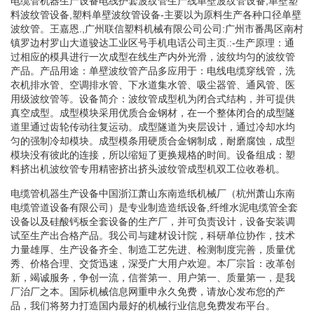
电缆管机器生产设备电线护套波纹管生产线单壁波纹管设备,单壁塑
料波纹管设备,塑料单壁波纹管设备-主要以为原料生产各种口径单壁
波纹管。王嘉恩.,广州联信塑料机械有限公司公司:广州市番禺区南村
镇罗边村罗山大道骏达工业区号手机电话公司主页.:-生产原理：通
过相应的模具进行一次成型在线生产内外光滑，波纹均匀的波纹管
产品。产品用途：单壁波纹管产品多应用于：电线电缆穿线管，洗
衣机排水管、空调排水管、下水道集水管、吸尘器管、通风管、医
用级波纹管等。设备简介：波纹管成型机为闭合式结构，并可提供
真空成型。成型模块采用优质合金钢材，在一个整体闭合的成型隧
道里通过齿轮传动往复运动。成型隧道为夹层设计，通过冷却水均
匀的强制冷却模块。成型模条用硬质合金钢制成，耐磨腐蚀，成型
模块没有彼此的连接，所以缩短了更换规格的时间。设备组成：塑
料挤出机波纹管专用精密挤出挤头波纹管成型机双工位收卷机。
电缆管机器生产设备中国浙江萧山东南造纸机械厂（杭州萧山东南
电缆管道设备有限公司）是专业制造造纸设备,纤维水泥电缆管全套
设备以及硅酸钙板全套设备的生产厂，并可负责设计，设备安装调
试至生产出合格产品。我公司与建材设计院，科研单位协作，技术
力量雄厚、生产设备齐全、制造工艺先进、检测制度完善，质量优
秀、价格合理、交货迅速，深受广大用户欢迎。本厂宗旨：改革创
新，竭诚服务，争创一流，信誉第一、用户第一、质量第一，是我
厂治厂之本。国际机械信息网重申永久免费，请放心发布您的产
品，我们将努力打造国内最好的机械行业信息免费发布平台。