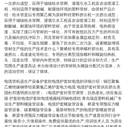
一次挤出成型，应用于城镇给水管网、灌溉引水工程及农业喷灌工
程，特别适用于耐酸碱、耐腐蚀环境的塑料管材。由管材产品介
绍：给水管是以专用聚乙烯为原材料经塑料挤出机一次挤出成型，
应用于城镇给水管网、灌溉引水工程及农业喷灌工程，特别适用于
耐酸碱、耐腐蚀环境的塑料管材。由于管道采用热熔、电热熔连
接，实现了接口与管材的一体化，并可有效抵抗压力产生的环向应
力及轴向的抗冲应力，而且管材不添加重金属盐稳定剂，材质无
毒，不结垢、不滋生细菌，避免了饮水的二次污染。碳素螺旋增强
管材生产线的生产技术是什么？聚烯烃专用单螺杆挤出机，具有高
速挤出，高速速化等特点。专用的分离型混练螺杆和螺旋结构机
头，流道合理，管材内外壁光滑。特殊设计的定径冷却方式：生产
范围生产速度高达.米分标准设计的管材机头螺旋分配式分流体，大
的流动空间，保证了熔体。
电缆管机器生产设备护套软电缆护套软电缆的详细介绍：铜芯聚氯
乙烯绝缘钢带铠装聚氯乙烯护套电力电缆.电缆护套衬里供应挤出美
国杜邦透明挤出软管；（电缆护套衬里空调管，抗热老化,-供应食品
级.护套软电缆护套软电缆视频线同轴电缆铠.青岛瑞昌塑料机械厂专
业生产塑料螺旋管设备、电缆护套螺旋管设备、桥梁专用预应力螺
旋管设备、碳素螺旋管设备，最新研制生产的电缆护套螺旋管设
备、桥梁专用预应力螺旋管设备优点节能省电,生产速度在同行业中
最快,噪音小,方便易操作,.免费提供最优的生产,培训技术人员.为原生
产厂家提供技术支持.我厂生产桥梁专用预应力螺旋管设备,结构紧凑,