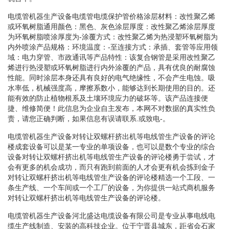
电缆管机器生产设备电缆管电缆保护管价格涂层材料：改性聚乙烯
或环氧树脂通用颜色：黑色、灰色涂层厚度：改性聚乙烯涂层厚度
为环氧树脂喷涂厚度为-涂覆方式：改性聚乙烯为热浸塑环氧树脂为
内外喷涂产品规格：环境温度：-至连接方式：承插、套管等应用领
域：电力穿管、市政通讯等产品特性：该复合钢管是采用改性聚乙
烯进行热浸塑或环氧树脂进行内外涂覆的产品，具有优良的耐腐蚀
性能。同时涂层本身还具有良好的电气绝缘性，不会产生电蚀。吸
水率低，机械强度高，摩擦系数小，能够达到长期使用的目的。还
能有效的防止植物根系及土壤环境应力的破坏等。该产品连接便
捷、维修简便！此信息为企业自主发布，本网不对数据的真实性负
责，请您正确判断，如果信息有误请联系.或致电-。
电缆管机器生产设备对转让双螺杆挤出机等电线管生产设备的评论
楼成套设备可以是某一专业的单项设备，也可以是数个专业的综合
设备对转让双螺杆挤出机等电线管生产设备的评论楼勇于尝试，才
会有更多的机会成功，而只有跑到前面的人才会更有机会拣到金子
对转让双螺杆挤出机等电线管生产设备的评论楼精选一个工段、一
条生产线、一个车间或一个工厂的设备，为你提供一站式商机服务
对转让双螺杆挤出机等电线管生产设备的评论楼。
电缆管机器生产设备河北盛达电缆设备有限公司是专业从事电线电
缆生产线制造、安装的高科技企业。位于宁晋县城东，距省会石家