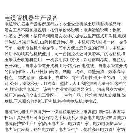
电缆管机器生产设备
电缆管机器生产设备所属行业：农业农业机械土壤耕整机械品牌：
晨友工具不限包装说明：按订单价格说明：电询运输说明：物流，
快递交货说明：按订单河南晨友农林机械专业生产链式开沟机,电缆
开沟机,水渠开沟机,山药种植开沟机等，本机可挖沟回填一体，操作
简单，会开拖拉机即会操作，简单方便是您作业的好帮手，本机去
掉后不影响其他机械使用，同一台拖拉机还可佩带本厂的地钻机和
玉米联合收割机使用，一机多用实用方便，欢迎咨询考察。拖拉机
改开沟机，自来水管道开沟机,用于路沿石,电缆线。自来水管道开沟
的切割作业，以及种植山药等。铣抛土均碎、沟壁光滑、效率高等
特点,且结构紧凑、体积小、自重轻、零件通用性强,开出的沟，可宽
到-公分，深达公分，且沟直、壁陡，人工和挖掘机无法开出这样的
沟,埋管或埋电缆时，该机的作业效果就更显突出。河南晨友农林机
械厂河南省巩义市北工业区-：：主营产品：挖坑机,地钻,旋耕机,除
草机,玉米联合收割机,开沟机,拖拉机挖坑机,便携式。
电缆管机器生产设备扫一下快速获取该企业推荐使用微信我查查等
扫码工具扫描后可直接保存为手机联系人推荐电力电缆保护管|电力
电缆保护管生产厂家|高压电力管，电力管厂家，电力电缆护套管，
电力管供应商，销售电力管，电力管生产，优质高压电力管厂家销