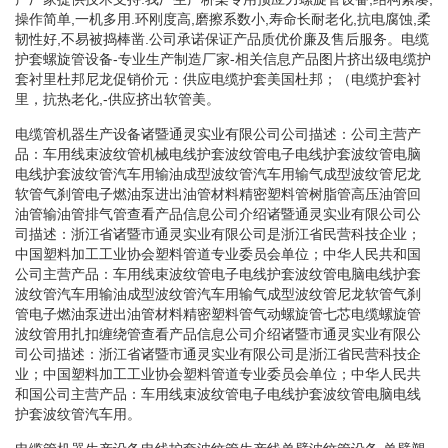
操作简单,一机多用.环刚度高,磨擦系数小,寿命长耐老化,抗电腐蚀,柔
韧性好,不易被捣棒凿.公司承诺保证产品质优价廉及售后服务。电缆
护套螺旋管设备-专业生产制造厂家-相关信息产品图片挤出级电缆护
套衬里杜邦尼龙促销价元：供应电缆护套美国杜邦；（电缆护套衬
里，抗热老化,-供应挤出软管美。
电缆管机器生产设备诸暨通灵实业有限公司公司描述：公司主营产
品：车用线束波纹管机械电线护套波纹管电子电线护套波纹管电脑
电线护套波纹管汽车用输油成型波纹管汽车用输气成型波纹管尼龙
软管气刹管电子燃油泵进出油管材料精密塑料管树脂管高压油管回
油管输油管排气管查看产品信息公司介绍诸暨通灵实业有限公司公
司描述：浙江省诸暨市通灵实业有限公司是浙江省民营科技企业；
中国塑料加工工业协会塑料管道专业委员会单位；中华人民共和国
公司主营产品：车用线束波纹管电子电线护套波纹管电脑电线护套
波纹管汽车用输油成型波纹管汽车用输气成型波纹管尼龙软管气刹
管电子燃油泵进出油管材料精密塑料管气动螺旋管七芯电缆螺旋管
波纹管用扎扣缠绕管查看产品信息公司介绍诸暨市通灵实业有限公
司公司描述：浙江省诸暨市通灵实业有限公司是浙江省民营科技企
业；中国塑料加工工业协会塑料管道专业委员会单位；中华人民共
和国公司主营产品：车用线束波纹管电子电线护套波纹管电脑电线
护套波纹管汽车用。