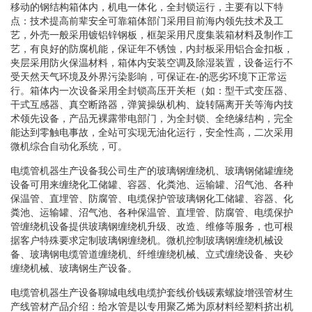
移动的钢结构箱体内，机电一体化，全封锁运行，主要有以下特
点：技术提高前辈安全可靠箱体部门采用目前海内领先技术及工
艺，外壳一般采用镀铝锌钢板，框架采用尺度集装箱材料及制作工
艺，有良好的防腐机能，保证年不锈蚀，内封板采用铝合金扣板，
夹层采用防火保温材料，箱体内安装空调及除湿装置，设备运行不
受天然天气环境及外界污染影响，可保证在-的恶劣环境下正常运
行。箱体内一次设备采用全封锁高压开关柜（如：型干式变压器、
干式互感器、真空断路器，弹簧操纵机构、旋转隔离开关等海内技
术领先设备，产品无裸露带电部门，为全封锁、全绝缘结构，完全
能达到零触电事故，全站可实现无油化运行，安全性高，二次采用
微机综合自动化系统，可。
电缆管机器生产设备我公司生产的玻璃钢缠绕机、玻璃钢储罐缠绕
设备可用来缠绕化工储罐、容器、化粪池、运输罐、沼气池、各种
保温管、直埋管、防腐管、电缆保护管玻璃钢化工储罐、容器、化
粪池、运输罐、沼气池、各种保温管、直埋管、防腐管、电缆保护
管缠绕机设备提供玻璃钢缠绕机升级、改造、维修等服务，也可根
据客户特殊要求定制玻璃钢缠绕机。微机控制玻璃钢缠绕机械设
备、玻璃钢电缆管道缠绕机、纤维缠绕机械、立式缠绕设备、夹砂
缠绕机械、玻璃钢生产设备。
电缆管机器生产设备聊城电线电缆护套线价钱碳素螺旋增强管材生
产线管材产品介绍：给水管是以专用聚乙烯为原材料经塑料挤出机