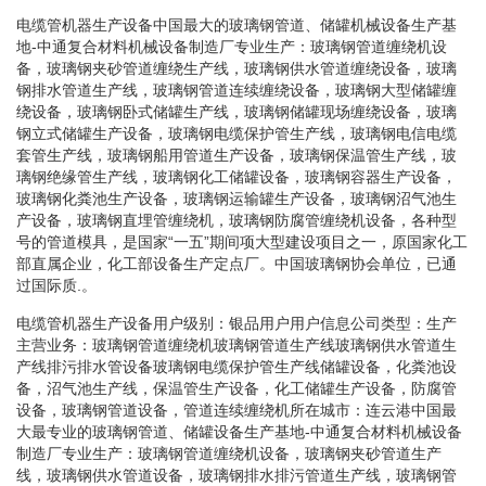
电缆管机器生产设备中国最大的玻璃钢管道、储罐机械设备生产基
地-中通复合材料机械设备制造厂专业生产：玻璃钢管道缠绕机设
备，玻璃钢夹砂管道缠绕生产线，玻璃钢供水管道缠绕设备，玻璃
钢排水管道生产线，玻璃钢管道连续缠绕设备，玻璃钢大型储罐缠
绕设备，玻璃钢卧式储罐生产线，玻璃钢储罐现场缠绕设备，玻璃
钢立式储罐生产设备，玻璃钢电缆保护管生产线，玻璃钢电信电缆
套管生产线，玻璃钢船用管道生产设备，玻璃钢保温管生产线，玻
璃钢绝缘管生产线，玻璃钢化工储罐设备，玻璃钢容器生产设备，
玻璃钢化粪池生产设备，玻璃钢运输罐生产设备，玻璃钢沼气池生
产设备，玻璃钢直埋管缠绕机，玻璃钢防腐管缠绕机设备，各种型
号的管道模具，是国家“一五”期间项大型建设项目之一，原国家化工
部直属企业，化工部设备生产定点厂。中国玻璃钢协会单位，已通
过国际质.。
电缆管机器生产设备用户级别：银品用户用户信息公司类型：生产
主营业务：玻璃钢管道缠绕机玻璃钢管道生产线玻璃钢供水管道生
产线排污排水管设备玻璃钢电缆保护管生产线储罐设备，化粪池设
备，沼气池生产线，保温管生产设备，化工储罐生产设备，防腐管
设备，玻璃钢管道设备，管道连续缠绕机所在城市：连云港中国最
大最专业的玻璃钢管道、储罐设备生产基地-中通复合材料机械设备
制造厂专业生产：玻璃钢管道缠绕机设备，玻璃钢夹砂管道生产
线，玻璃钢供水管道设备，玻璃钢排水排污管道生产线，玻璃钢管