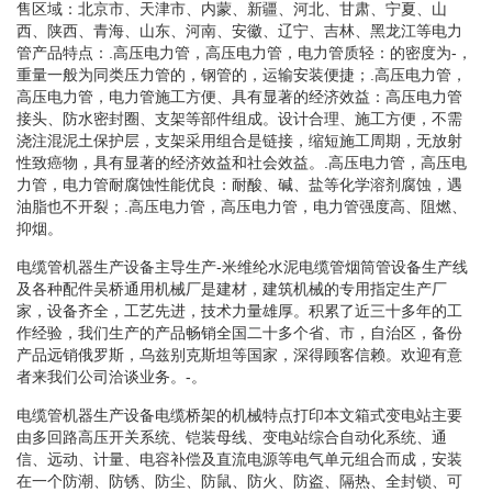
售区域：北京市、天津市、内蒙、新疆、河北、甘肃、宁夏、山
西、陕西、青海、山东、河南、安徽、辽宁、吉林、黑龙江等电力
管产品特点：.高压电力管，高压电力管，电力管质轻：的密度为-，
重量一般为同类压力管的，钢管的，运输安装便捷；.高压电力管，
高压电力管，电力管施工方便、具有显著的经济效益：高压电力管
接头、防水密封圈、支架等部件组成。设计合理、施工方便，不需
浇注混泥土保护层，支架采用组合是链接，缩短施工周期，无放射
性致癌物，具有显著的经济效益和社会效益。.高压电力管，高压电
力管，电力管耐腐蚀性能优良：耐酸、碱、盐等化学溶剂腐蚀，遇
油脂也不开裂；.高压电力管，高压电力管，电力管强度高、阻燃、
抑烟。
电缆管机器生产设备主导生产-米维纶水泥电缆管烟筒管设备生产线
及各种配件吴桥通用机械厂是建材，建筑机械的专用指定生产厂
家，设备齐全，工艺先进，技术力量雄厚。积累了近三十多年的工
作经验，我们生产的产品畅销全国二十多个省、市，自治区，备份
产品远销俄罗斯，乌兹别克斯坦等国家，深得顾客信赖。欢迎有意
者来我们公司洽谈业务。-。
电缆管机器生产设备电缆桥架的机械特点打印本文箱式变电站主要
由多回路高压开关系统、铠装母线、变电站综合自动化系统、通
信、远动、计量、电容补偿及直流电源等电气单元组合而成，安装
在一个防潮、防锈、防尘、防鼠、防火、防盗、隔热、全封锁、可