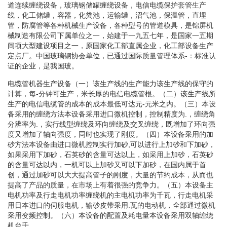
道连续缠绕设备，玻璃钢储罐缠绕设备，电信电缆保护套管生产
线，化工储罐，容器，化粪池，运输罐，沼气池，保温管，直埋
管，防腐管等各种机械生产设备，各种型号的管道模具，是锦屏机
械制造有限公司下属单位之一，始建于一九五七年，是国家一五期
间项大型建设项目之一，原国家化工部直属企业，化工部设备生产
定点厂。中国玻璃钢协会单位，已通过国际质量管理体系-：标准认
证的企业，是我国玻。
电缆管机器生产设备（一）该生产线的生产能力该生产线的保守的
计算，每-分钟可生产，米长厚的电信电缆管根。（二）该生产线所
生产的电信电缆管的成本的成本最低可达元-元米之内。（三）本设
备采用的缠绕方法本设备采用进口微机控制，控制精度为.，缠绕角
分辨率为.，实行线型缠绕及环向缠绕及交叉缠绕，既增加了环向强
度又增加了轴向强度，同时也实现了刚度。（四）本设备采用的加
砂方法本设备由进口微机控制实行加砂,可以进行上加砂和下加砂，
如果采用下加砂，石英砂的含量可达以上，如采用上加砂，石英砂
的含量可达以内，一机可以上加砂又可以下加砂，在国内属于首
创，通过加砂可以大大提高管子的刚度，大量的节约成本，从而也
提高了产品的质量，在市场上有着很强的竞争力。（五）本设备主
电机功率及行走电机功率缠绕机的主电机功率为千瓦，行走电机采
用日本进口的伺服电机，输砂皮带采用.瓦的电动机，全部通过微机
采用变频控制。（六）本设备的配置及耗电量本设备采用双轴缠绕
机台千。