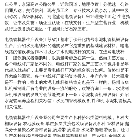
庄公里，京深高速公路公里，近靠国道，地理位置十分优越，公路
四通八达，交通便利。现有员工名，专业技术人员余名，其中中级
职称名，高级职称名。河北盛达电缆设备厂宋经理先生固定-生意指
数：证书及荣誉：项企业认证：在线支付：生产型主营行业：机械
及行业设备所在地区：中国河北省石家庄市。
电缆管机器生产设备江苏省江都市丁伙开化路号水泥制管机械设备
生产厂介绍水泥电线杆的选购发布它是重要的基础建设材料。输电
线路的铺设和运作不可以少了水泥电线杆的支持。在选购电线杆
中，建议购买者选购时，以质量考虑放在第一位。然而工艺方面，
各个电线杆厂家是不同的。电线杆厂家的生产工艺水平也并非是年
代越久就越好，主要是看电线杆厂家的综合实力如何。价格也是不
容忽略的因素。各个电线杆厂家的资本投入、生产条件、技术研发
是不一样的，推出的水泥电线杆价格肯定也是不一样的。扬州市华
旭机械制造厂有专业的设备一流的服务，欢迎咨询上一条：水泥制
管机械设备的发展将会节能资源下一条：水泥制管机械设备厂介绍
水泥管蒸养流程相关标签：水泥制管机械设备,拌和机,水泥制管模具,
相关信息。
电缆管机器生产设备我公司主要生产各种挤出类塑料机械，各种大
棚膜设备.农地膜设备.单层多层共挤包装膜设备及各种.管材设备.超
高分子量聚乙烯管材设备,滴灌带.滴灌管.水龙带.微喷带设备。还可
生产各种规格缠绕膜设备.造粒机等塑料机械。产品销往全国各地，