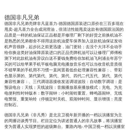
德国非凡兄弟
德国非凡兄弟壳牌非凡蓝喜力-德国德国原装进口原价在三百多现在
甩卖-超凡喜力全合成润滑油，倍清洁性能甩卖这款有德国跟法国的
品质是一样的机油保证正品都是开修理厂剩下的好货之前换机油不
是熟悉的兄弟都舍不得用这款机油爱车保养加入这款机油保证发动
机声音很静，起步比之前更迅捷，油门更轻；去没个大洋不会动手
给你换这类好油保障原装进口的正品壳牌机油可以让修理厂师傅检
测下对此款机油有异议白送不要钱免费给你加机油飞利浦去年苏宁
买的可以给苹果手机平板电脑充电播放音乐也可以当收音机音质很
不错苹果的手机用不习惯一直闲置着低价处理兼容性兼容：、带彩
色显示屏的、第代第代、第代、第代、四代二代五代、第代、第代
兼容性兼容：、三代调谐器接收发送调谐波段：自动数字调谐：是
预设电台：天线：天线波段：音频播放基座播放模式：充电、为充
电便利性时钟版本：数字闹钟：小时闹铃重置、蜂鸣器闹钟、无线
电警报、重复响铃（停顿定时关机、双闹钟时间、显示增强：亮度
控制石。
德国非凡兄弟《非凡秀》是北京卫视年新开播的一档以演播室为主
的周播访谈秀节目。栏目定位为讲述普通人的非凡故事，将演播室
变为普通人实现梦想的超级舞台。董路内地-.中国卫视一档以演播室