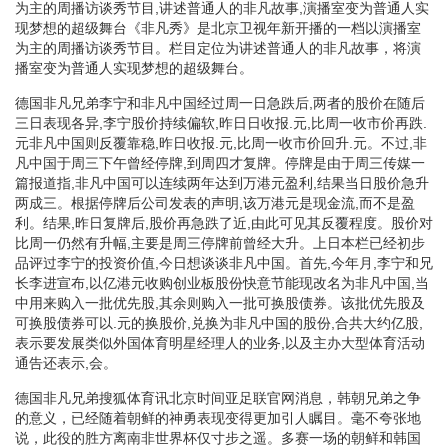
为主的周播访谈秀节目,讲述普通人的非凡故事,演播室变为普通人实
现梦想的超级舞台《非凡秀》是北京卫视年新开播的一档以演播室
为主的周播访谈秀节目。栏目定位为讲述普通人的非凡故事，将演
播室变为普通人实现梦想的超级舞台。
德国非凡兄弟李宁和非凡中国经过周一日急跌后,两者的股价在随后
三日表现各异,李宁股价持续偏软,昨日日收报.元,比周一收市价再跌.
元非凡中国则反覆靠稳,昨日收报.元,比周一收市价回升.元。不过,非
凡中国于周三下午曾经停牌,到周四才复牌。停牌是由于周三传媒一
篇报道指,非凡中国可以连续两年达到万港元盈利,结果当日股价急升
两成三。根据停牌后公司发表的声明,该万港元是现金流,而不是盈
利。结果,昨日复牌后,股价再急跌了近,由此可见其反覆程度。股价对
比周一仍然有升幅,主要是周三停牌前曾经大升。上日本栏已经初步
品评过李宁的投资价值,今日想谈谈非凡中国。首先,今年月,李宁和兄
长李进宣布,以亿港元收购创业板股份快意节能现改名为非凡中国,当
中用来购入一批优先股,其余则购入一批可换股债券。该批优先股及
可换股债券可以.元的换股价,兑换为非凡中国的股份,合共大约亿股,
表示要发展类似外国体育明星经理人的业务,以及主办大型体育活动
通告还表示,会。
德国非凡兄弟搜狐体育讯北京时间亚足联官网消息，韩朝兄弟之争
的意义，已经随着朝鲜的神勇表现变得更加引人瞩目。毫不夸张地
说，此役的胜方离南非世界杯仅寸步之遥。多赛一场的朝鲜和韩国