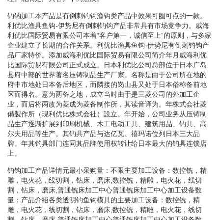
钓钩加工本产品是有倒刺钓钩渔钩类产品中效果可圈可点的一款。
利优比渔具鱼钩-伊势尼有倒刺钓钩产品非常具有市场竞争力。威海
利优比国际贸易有限公司本着“客户第一，诚信至上”的原则，与多家
企业建立了长期的合作关系。利优比渔具鱼钩-伊势尼有倒刺钓钩产
品厂家特价。添加威海利优比国际贸易有限公司简介年月威海利优
比国际贸易有限公司正式成立。日本利优比公司总部位于日本广岛
县府中部的世界著名压铸制品生产厂家。名称是由于公司所在地的
府中市地处日本备后地区，而隣接的岗山县又处于日本俗称备前地
区而得名。意为两备之地，成立当时由于是三菱公司的外加工企
业，而后将两改为菱成为菱备制作所，其读音译为。年株式会社菱
備製作所（現利优比株式会社）設立。年开始，公司业务从压铸制
品生产逐渐扩展到印刷机械、木工电动工具、建筑用品、钓具、高
尔夫用品等生产。其钓具产品与达亿瓦、禧玛诺位列日本三大品
牌。年其钓具部门连同其品牌使用权转让给日本最大的钓具连锁店
上。
钓钩加工产品详情元最小采购量：不限主要加工设备：数控铣，精
雕，电火花，线切割，钻床，磨床,数控铣，精雕，电火花，线切
割，钻床，磨床,普通铣床加工中心普通铣床加工中心加工设备数
量：产品介绍各类透明钓鱼钩模具的主要加工设备：数控铣，精
雕，电火花，线切割，钻床，磨床,数控铣，精雕，电火花，线切
割，钻床，磨床,普通铣床加工中心普通铣床加工中心加工设备数