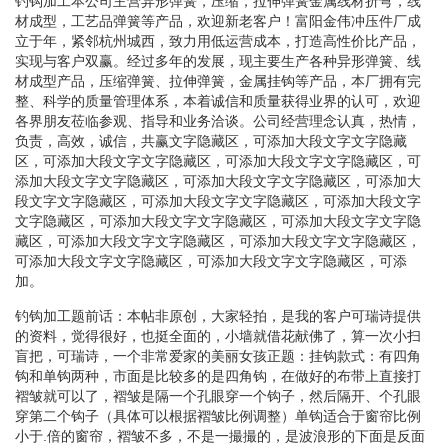
钓钩加工本公司主营异形弹簧，压缩，拉伸弹簧金属线材折弯，线
材成型，工艺品弹簧等产品，欢迎新老客户！富阳金伟冲压件厂成
立于年，紧邻杭州城西，致力用低运营成本，打造高性价比产品，
实现与客户双赢。经过多年的发展，现主要生产各种异形弹簧、线
材成型产品，压缩弹簧、拉伸弹簧，金属挂钩等产品，本厂拥有完
整、科学的质量管理体系，本着诚信和质量获得业界的认可，欢迎
各界朋友莅临参观、指导和业务洽谈。公司经营理念认真，热情，
负责，高效，诚信，共赢文字隐藏区，可添加大段文字文字隐藏
区，可添加大段文字文字隐藏区，可添加大段文字文字隐藏区，可
添加大段文字文字隐藏区，可添加大段文字文字隐藏区，可添加大
段文字文字隐藏区，可添加大段文字文字隐藏区，可添加大段文字
文字隐藏区，可添加大段文字文字隐藏区，可添加大段文字文字隐
藏区，可添加大段文字文字隐藏区，可添加大段文字文字隐藏区，
可添加大段文字文字隐藏区，可添加大段文字文字隐藏区，可添
加。
钓钩加工题前话：本帖非原创，大家轻拍，是我的客户可瑞诗提供
的资料，觉得很好，也挺全面的，小墙就借花献佛了，算一次小扫
盲把，可瑞诗，一个非常爱家的美丽女孩正题：挂钩款式：有四角
钩和单钩两种，市面是比较多的是四角钩，在做好的布带上直接打
褶皱就可以了，褶皱是隔一个孔眼穿一个钩子，然后隔开、个孔眼
穿第二个钩子（具体可以根据褶皱比例调整）单钩适合于窗帘比例
小于.倍的窗帘，褶皱不多，不是一撮撮的，是波浪形的下面是反面