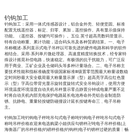
钓钩加工
钓钩加工：采用一体式传感器设计，铝合金外壳、轻便坚固。标准
配置无线遥控器，标定、归零、累加，遥控操作。具有显示值保持
功能。（遥控器、按键均可操作）。五位.英寸超高亮数码管显示。
特有自动称重、累计功能，适合码头吊及各种贸易结算。一、电子
吊称概述-系列直示式电子吊秤以可靠先进的硬件电路和科学的软件
相结合。采用-系列单片微处理器、高速度精度转换技术，经专家特
殊设计摇晃补偿电路，快速稳定。有极强的抗干扰能力，可广泛应
用于商业、工矿企业及仓储码头等多种计量场合。二、电子吊称主
要技术性能和指标准确度等级国家标准Ⅲ级置零范围最大称量读数稳
定时间秒最大安全载荷最大称量显示屏（型）超高亮字高位红色显
示（型）字高位带背光显示旋转度旋转式安全吊钩设计，使用方便
环境温度环境湿度自动关机吊秤显示零点静置分钟或电量严重不足
时将自动关机内部充电保护电路延长电池寿命外壳铝合金制造防
锈、抗静电、重量轻按键防碰撞设计延长按键寿命三﹑电子吊称
主。
钓钩加工吨钓钩电子秤吨吊勾式电子称吨钓钩电子秤吨吊勾式电子
称吨吊秤价格欢迎来电选购梁小姐供应勾镑秤卍吨电子吊秤价格|上
海衡器厂的吊秤价格|钓磅秤价格|钓钩秤|电子钓镑秤过硬的质量┊畅