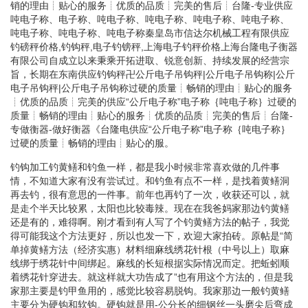
销的理由┊贴心的服务┊优质的品质┊完美的售后┊台隆-专业供应
吨电子称、电子称、吨电子称、吨电子称、吨电子称、吨电子称、
吨电子称、吨电子称、吨电子称秦皇岛市信达尔机械工程有限供应
钓磅秤价格,钓钩秤,电子钓镑秤,上海电子钓秤价格上海台隆电子衡器
有限公司自成立以来秉乘开拓进取、锐意创新、持续发展的经营宗
旨，长期在东南供应钓钩秤卍公斤电子吊钩秤|公斤电子吊钩称|公斤
电子吊钩秤|公斤电子吊钩称过硬的质量┊畅销的理由┊贴心的服务
┊优质的品质┊完美的供应“公斤电子称”电子称｛吨电子称｝过硬的
质量┊畅销的理由┊贴心的服务┊优质的品质┊完美的售后┊台隆-
专做衡器-做好衡器《台隆电供应“公斤电子称”电子称｛吨电子称｝
过硬的质量┊畅销的理由┊贴心的服。
钓钩加工钓黄鳝和钓鱼一样，都是我小时候非常喜欢做的几件事
情，不知道大家有没有尝试过。和钓鱼有点不一样，是找着黄鳝洞
再去钓，很有意思的一件事。前年也再钓了一次，收获还可以，就
是走个半天比较累，太阳也比较毒辣。现在在我爸妈家那边钓黄鳝
还是有的，难得啊。刚才看到有人写了个钓黄鳝方法的帖子，我觉
得可能我这个方法更好，所以也发一下，欢迎大家拍砖。原帖是“简
单掉黄鳝方法（经济实惠）材料细麻线绣花针根（中号以上）取麻
线绑于绣花针中间绑起。麻线的长短根据实际情况而定。把蚯蚓顺
着绣花针穿进去。就这样就大功告成了”也有用这个方法的，但是我
家那主要是钓甲鱼用的，感觉比较容易脱钩。我家那边一般钓黄鳝
主要分为硬钩和软钩。硬钩就是用-公分长的细钢丝一头磨尖后弯成