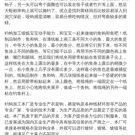
钩子，另一头可以弯个圆圈也可以装在筷子或者竹片等上面，然后
大蚯蚓串钩上就可以施钓了。优点是找到黄鳝洞后比较容易深入到
洞穴深处，咬钩感觉清晰，容易分辨吃钩情况，但对弯曲较多的黄
鳝。
钓钩加工锻炼宝宝动手能力，和宝宝一起来做做钓鱼钩和鱼吧！纸
制品制作：鱼和钩、在薄纸板上画三条不同大小的鱼，最大的鱼是
分，中等大小的鱼是分，最小的鱼分。然后将它们剪下来。给不同
鱼涂上不同的颜色。等它们晾干以后，再用另外不同的颜色画上鱼
鳞、嘴巴和眼睛。然后我们将纸夹用胶带粘贴在鱼背面鼻子尖上，
这样纸夹在大鱼上露出的最多，在中等大小的鱼身上露出的稍微少
一点，在小鱼身上几乎没有露出多少。这样最小的鱼也是最难捕捉
到的。纸制品制作：鱼和钩、用几张报纸卷起来做一个坚硬的钓鱼
杆，然后用胶带粘贴起来，涂上颜色。将线绳的一端固定在一个纸
夹上。然后小心地将纸夹展开，做成一个鱼钩。将线绳的另外一端
粘在钓鱼杆上。
钓钩加工本厂是专业生产衣架钩，裤架钩及各种线材环形等产品的
专业厂家．专业的技术力量，为生产高品质的产品奠定了坚实的基
础。本厂热衷于新产品的开发，为客户提供多方位的订制服务。现
已发展成为国内五金生产商中具有较高信誉的生产商之一。本厂可
承接各种规格衣架挂钩业务，外观可以进行镀锌，镀铬、镀镍等处
理。能满足广大客户不同层次。