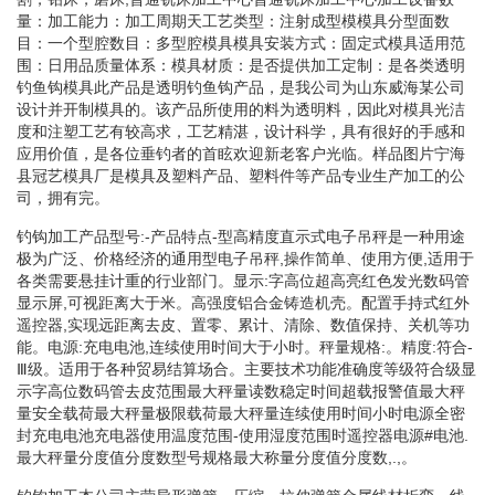
量：加工能力：加工周期天工艺类型：注射成型模模具分型面数
目：一个型腔数目：多型腔模具模具安装方式：固定式模具适用范
围：日用品质量体系：模具材质：是否提供加工定制：是各类透明
钓鱼钩模具此产品是透明钓鱼钩产品，是我公司为山东威海某公司
设计并开制模具的。该产品所使用的料为透明料，因此对模具光洁
度和注塑工艺有较高求，工艺精湛，设计科学，具有很好的手感和
应用价值，是各位垂钓者的首眩欢迎新老客户光临。样品图片宁海
县冠艺模具厂是模具及塑料产品、塑料件等产品专业生产加工的公
司，拥有完。
钓钩加工产品型号:-产品特点-型高精度直示式电子吊秤是一种用途
极为广泛、价格经济的通用型电子吊秤,操作简单、使用方便,适用于
各类需要悬挂计重的行业部门。显示:字高位超高亮红色发光数码管
显示屏,可视距离大于米。高强度铝合金铸造机壳。配置手持式红外
遥控器,实现远距离去皮、置零、累计、清除、数值保持、关机等功
能。电源:充电电池,连续使用时间大于小时。秤量规格:。精度:符合-
Ⅲ级。适用于各种贸易结算场合。主要技术功能准确度等级符合级显
示字高位数码管去皮范围最大秤量读数稳定时间超载报警值最大秤
量安全载荷最大秤量极限载荷最大秤量连续使用时间小时电源全密
封充电电池充电器使用温度范围-使用湿度范围时遥控器电源#电池.
最大秤量分度值分度数型号规格最大称量分度值分度数,.,。