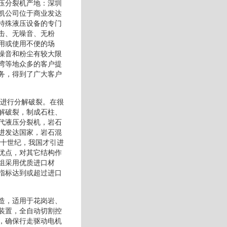
压分裂机产地：深圳
凯公司位于商业发达
特殊液压设备的专门
击、无噪音、无粉
用或使用不便的场
噪音和粉尘有较大限
湾等地众多的客户提
务，得到了广大客户
体进行分解破裂。在很
解破裂，制成石柱、
代液压分裂机，岩石
进发达国家，岩石混
二十世纪，我国才引进
优点，对其它结构作
组采用优质进口材
指标达到或超过进口
造，适用于花岗岩、
装置，全自动切割控
，确保行走驱动电机