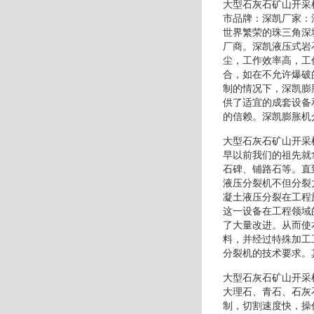
大型石灰石矿山开采
市品牌：深凯厂家：
世界繁荣的珠三角深
厂商。深凯液压式岩
尘，工作效率高，工
合，如在不允许爆破
制的情况下，深凯膨
供了适宜的成套设备
的信赖。深凯膨胀机
大型石灰石矿山开采
早以前我们的祖先就
石碑、铺路石等。直
液压分裂机不但分裂
凝土液压分裂在工程
这一设备在工程领域
了大量改进。从而使
料，并经过特殊加工
分裂机的技术要求。
大型石灰石矿山开采
大理石、青石、石灰
制，切割速度快，操