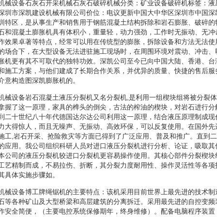
机械设备石灰石开采机械石灰石破碎机械分类：矿业设备破碎机标签：液
深圳市深凯建设机械有限公司价位：电议更新中国大中华区深圳市中国深
圳特区，是从事生产和销售用于钢筋混凝土结构拆除和岩石膨胀、破碎的
石和混凝土膨胀机具有体积小，重量轻，动力强劲，工作时无振动、无冲
作效果卓著等特点，经常可以用在传统型的膨胀，拆除设备和方法无法使
的场合下，在大型设备无法进驻施工现场时，在周围环境对震动、冲击、
胀机更有其不可取代的独特功效。深凯公司至今已向中国大陆、香港、台
和施工方案，与他们建成了长期合作关系，并优异的质量、快捷的售后服
介意构造图深凯膨胀机的。
机械设备岩石混凝土液压分裂机又名分裂机,是利用一组楔块组将被分裂
拿握了这一原理，家具的榫头的倒尖，古法的榨油的楔块，对岩石进行分
到二十世纪八十年代德国达尔达公司利用这一原理，结合液压原理制成现
力大得惊人，而且无噪声、无振动、高效环保，可以反复使用。在国外先
施工,岩石开采、抢险救灾等方面已得到了广泛应用、普及和推广。直到
的应用。我公司组织科研人员对进口液压分裂机进行分析、论证，吸取其
本公司的液压分裂机较进口分裂机更容易操作使用。其核心部件分裂楔块
工艺精制而成，不易拉伤、折断，其分裂力度耐用性、操作灵活性等各项
其具体实施步骤如。
机械设备博工牌绳锯机的主要特点：该机采用目前世界上最先进的技术制
石等各种矿山及大型桥梁和高层建筑的分离拆迁。采用最先进的自控变频
作安全简便，（主要电控系统保修期年，终身维修）。配备电脑程序装置