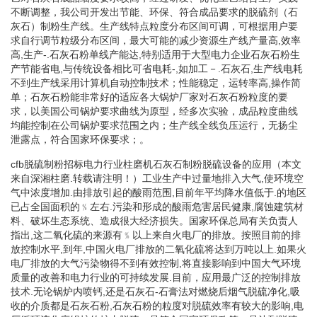
不断调整，我公司开发出节能、环保、符合成品要求的脱硫剂（石
灰石）制粉生产线。生产线特点粒度分布区间可调，可根据用户要
求自行调节粒级分布区间，最大可能的减少资源生产线产量高,效率
高,生产-.石灰石粉单线产能达,特别适用于大型电力企业石灰石粉生
产节能省电,与传统设备相比可省电耗-,如加工－.石灰石,生产线电耗
不到生产线采用计算机自动控制技术；性能稳定，运转率高,操作简
单；石灰石粉能非常好的适应各大锅炉厂家对石灰石粉粒度的要
求，以美国公司锅炉要求曲线为原型，经多次实验，成品粒度曲线
均能控制在公司锅炉要求范围之内；生产线全线负压运行，无扬尘
泄露点，符合国家环保要求；。
cfb脱硫制粉招标电力行业柱磨机石灰石制粉脱硫设备的应用（本文
来自深湘柱磨.转载请注明！）工业生产中过量地排入大气,使环境空
气中浓度增加.由排放引起的酸雨范围,目前年平均降水值低于.的地区
已占全国面积的﹪左右.污染和形成的酸雨危害居民健康,腐蚀建筑材
料、破坏生态系统、造成很大经济损失。国家环保总局有关负责人
指出,这二氧化硫的来源有﹪以上来自火电厂的排放。按照目前的排
放控制水平,到年,中国火电厂排放的二氧化硫将达到万吨以上.如果火
电厂排放的大气污染物得不到有效控制,将直接影响到中国大气环境
质量的改善和电力行业的可持续发展.目前，应用最广泛的控制排放
技术.无论锅炉内喷钙,还是石灰石-石膏法对燃烧后烟气脱硫净化,吸
收的介质都是石灰石粉,石灰石粉的粒度对脱硫效率有较大的影响,电