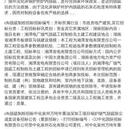
厂循环流化床锅炉的炉内脱硫，是符合国家环保政策，是达到脱硫
目的方法措施，由于流化床锅炉对炉内脱硫的石灰石粒度有特殊要
求，因而对制粉设备也有严格的选择，。
cfb脱硫制粉招标招标编号：开标所属行业：市政房地产建筑,其它招
标分类：工程招标标讯类别：资金其它所属地区：湖南招标内容：
项目名称：湘潭电厂烟气脱硫工程制粉岛土建工程建设地点：湖南
省湘潭市板塘双马镇建设规模：本工程为湘潭发电有限责任公司一
期工程亚临界参数燃煤机组、二期工程超临界参数燃煤机组制粉岛
土建工程。招标单位：湘潭发电有限责任公司招标方式：国内公开
招标投资来源及比例：中国大唐集团公司，湖南省地方电力资产经
营有限公司、湘潭发电有限责任公司（项目法人）的湘潭电厂烟气
脱硫工程制粉岛土建工程的招标申请已得到有关招标管理机构的批
准，现通过资格预审确定合格的承包商参加投标。本次招标范围：
制粉岛建（构）筑物建筑和结构、室内外地下设施、道路、设备基
础、建（构）筑物基础、原有建构筑物的改造拆除等。申请投标单
位资质要求、依法注册的、具有中华人民共和国独立法人资格并具
备国家房屋建筑工程总承包企业资质二级及以上工程施工资质，并
通过：质量。
cfb脱硫制粉招标中化泉州万吨年重油深加工项目锅炉烟气脱硫除尘
成套设备招标公告（重新招标）-:打印招标编号：-中化国际招标
有限责任公司受中化泉州石化有限公司委托，对中化泉州万吨年重