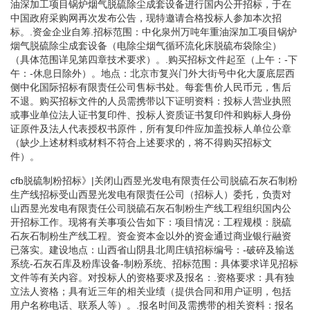
油深加工项目锅炉烟气脱硫除尘成套设备进行国内公开招标，于在
中国政府采购网再次发布公告，现特邀请合格投标人参加本次招
标。.资金企业自筹.招标范围：中化泉州万吨年重油深加工项目锅炉
烟气脱硫除尘成套设备（电除尘烟气循环流化床脱硫布袋除尘）
（具体范围详见第四章技术要求）。.购买招标文件起至（上午：-下
午：-休息日除外）。地点：北京市复兴门外大街号中化大厦底层西
侧中化国际招标有限责任公司售标书处。每套售价人民币元，售后
不退。购买招标文件的人员需携带以下证明资料：投标人营业执照
或事业单位法人证书复印件、投标人资质证书复印件和购标人身份
证原件及法人代表授权书原件，所有复印件应加盖投标人单位公章
（缺少上述材料或材料不符合上述要求的，将不得购买招标文
件）。
cfb脱硫制粉招标》|关闭山西昱光发电有限责任公司脱硫石灰石制粉
生产线招标受山西昱光发电有限责任公司（招标人）委托，负责对
山西昱光发电有限责任公司脱硫石灰石制粉生产线工程组织国内公
开招标工作。现将有关事项公告如下：项目情况：工程规模：脱硫
石灰石制粉生产线工程。资金资本金以外的资金通过商业银行融资
已落实。建设地点：山西省山阴县北周庄镇招标编号：-破碎及输送
系统-石灰石库及粉库设备-制粉系统、招标范围：具体要求详见招标
文件等有关内容。对投标人的资格要求及报名：.资格要求：具有独
立法人资格；具有近三年的相关业绩（提供合同和用户证明，包括
用户名称电话、联系人等）。.报名时间及需携带的相关资料：报名