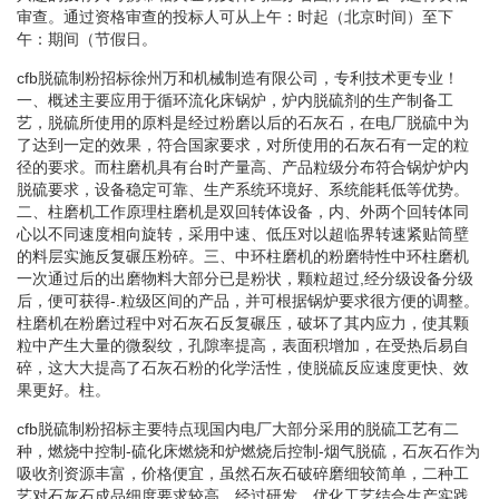
审查。通过资格审查的投标人可从上午：时起（北京时间）至下
午：期间（节假日。
cfb脱硫制粉招标徐州万和机械制造有限公司，专利技术更专业！
一、概述主要应用于循环流化床锅炉，炉内脱硫剂的生产制备工
艺，脱硫所使用的原料是经过粉磨以后的石灰石，在电厂脱硫中为
了达到一定的效果，符合国家要求，对所使用的石灰石有一定的粒
径的要求。而柱磨机具有台时产量高、产品粒级分布符合锅炉炉内
脱硫要求，设备稳定可靠、生产系统环境好、系统能耗低等优势。
二、柱磨机工作原理柱磨机是双回转体设备，内、外两个回转体同
心以不同速度相向旋转，采用中速、低压对以超临界转速紧贴筒壁
的料层实施反复碾压粉碎。三、中环柱磨机的粉磨特性中环柱磨机
一次通过后的出磨物料大部分已是粉状，颗粒超过,经分级设备分级
后，便可获得-.粒级区间的产品，并可根据锅炉要求很方便的调整。
柱磨机在粉磨过程中对石灰石反复碾压，破坏了其内应力，使其颗
粒中产生大量的微裂纹，孔隙率提高，表面积增加，在受热后易自
碎，这大大提高了石灰石粉的化学活性，使脱硫反应速度更快、效
果更好。柱。
cfb脱硫制粉招标主要特点现国内电厂大部分采用的脱硫工艺有二
种，燃烧中控制-硫化床燃烧和炉燃烧后控制-烟气脱硫，石灰石作为
吸收剂资源丰富，价格便宜，虽然石灰石破碎磨细较简单，二种工
艺对石灰石成品细度要求较高，经过研发、优化工艺结合生产实践