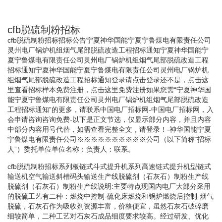
cfb脱硫制粉招标
cfb脱硫制粉招标招标公告宁夏神华国能宁夏宁鲁煤电有限责任公司
灵州电厂锅炉机组烟气尾部脱硫改造工程招标通知宁夏神华国能宁
夏宁鲁煤电有限责任公司灵州电厂锅炉机组烟气尾部脱硫改造工程
招标通知宁夏神华国能宁夏宁鲁煤电有限责任公司灵州电厂锅炉机
组烟气尾部脱硫改造工程招标通知登录请点击登录还不是，点击这
里查看招标样本免费注册，点击这里免费注册如果您需“宁夏神华国
能宁夏宁鲁煤电有限责任公司灵州电厂锅炉机组烟气尾部脱硫改造
工程招标通知”的更多，请联系中国电厂招标网-中国电厂招标网，入
会申请咨询咨询免费-以下是正文节选，仅显示部分内容，并且内容
中部分内容用号代替，如需查看完整全文，请登录！- 神华国能宁夏
宁鲁煤电有限责任公司※※※※※※※※※※公司（以下简称“招标
人”）委托单位单位名称：负责人：联系。
cfb脱硫制粉招标系列板链式斗式提升机系列高速链式提升机型链式
输送机空气输送斜槽码头输送生产线脱硫剂（石灰石）制粉生产线
脱硫剂（石灰石）制粉生产线说明:主要特点现国内电厂大部分采用
的脱硫工艺有二种：燃烧中控制-硫化床燃烧和锅炉燃烧后控制-烟气
脱硫，石灰石作为吸收剂资源丰富，价格便宜，虽然石灰石破碎磨
细较简单，二种工艺对石灰石成品细度要求较高。经过研发、优化