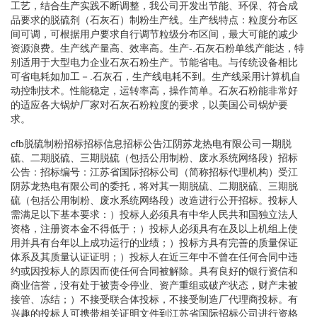
工艺，结合生产实践不断调整，我公司开发出节能、环保、符合成
品要求的脱硫剂（石灰石）制粉生产线。生产线特点：粒度分布区
间可调，可根据用户要求自行调节粒级分布区间，最大可能的减少
资源浪费。生产线产量高、效率高。生产-.石灰石粉单线产能达，特
别适用于大型电力企业石灰石粉生产。节能省电。与传统设备相比
可省电耗如加工－.石灰石，生产线电耗不到。生产线采用计算机自
动控制技术。性能稳定，运转率高，操作简单。石灰石粉能非常好
的适应各大锅炉厂家对石灰石粉粒度的要求，以美国公司锅炉要
求。
cfb脱硫制粉招标招标信息招标公告江阴苏龙热电有限公司一期脱
硫、二期脱硫、三期脱硫（包括公用制粉、废水系统网络段）招标
公告：招标编号：江苏省国际招标公司（简称招标代理机构）受江
阴苏龙热电有限公司的委托，将对其一期脱硫、二期脱硫、三期脱
硫（包括公用制粉、废水系统网络段）改造进行公开招标。投标人
需满足以下基本要求：）投标人必须具有中华人民共和国独立法人
资格，注册资本金不得低于；）投标人必须具有在及以上机组上使
用并具有台年以上成功运行的业绩；）投标方具有完善的质量保证
体系及其质量认证证明；）投标人在近三年中不曾在任何合同中违
约或因投标人的原因而使任何合同被解除。具有良好的银行资信和
商业信誉，没有处于被责令停业、资产重组或破产状态，财产未被
接管、冻结；）不接受联合体投标，不接受制造厂代理商投标。有
兴趣的投标人可携带相关证明文件到江苏省国际招标公司进行资格