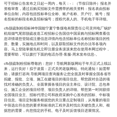
可于招标公告发布之日起一周内，每天：-：（节假日除外）报名并
资格审查，通过后购买招标文件需携带的相关资料：报名表由投标
单位自制，内容包括投标单位全称、账户名称、开户行、账号；报
名投标的标段名称及招标编号；授权代表人的、手机电子等详细。
cfb脱硫制粉招标神华国能宁夏宁鲁煤电有限责任公司灵州电厂锅炉
机组烟气尾部脱硫改造工程招标公告国信中国采购与招标网查看信
息详情请您登陆或注册信息详情内包含招标单位名称招标项目的性
质、数量，实施地点和时间，以及获取招标文件的办法等各项内
容。马上登陆掌握先机立即注册业务滚滚来您在使用本网过程中，
需要帮助，可以拨打下面的电话办理-客服-周末发布信息-。
cfb脱硫制粉招标尊敬的：您好！导航网新版网站于年月正式上线以
来，运行良好！拟于凌晨：正式关闭老版网站。特此通知！如需帮
助，请拨打咨询.导航网项目查询服务让您全面及时掌握全国各省市
拟建、报批、立项、施工在建项目的项目信息。帮您跟对合适的项
找对准确的负责人、全面掌握各项目的业主单位、设计院、总包单
位、施工企业的项目经理、项目负责人的详细。帮您第一时间获得
全国项目业主、招标代理公司和政府采购中心发布的招标、中标项
目信息。项目定制服务根据您的关注重点定制项目，从海量的项目
中筛选出符合您的要求和标准的工程并及时找出关键负责人和。根
据您的需要，向您指定的手机、电子及时反馈项目进展情况。