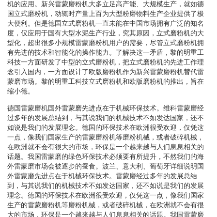
机的应用。新兴雷蒙磨粉机大多立足高产能、大规模生产，就如德
国立式磨粉机，动辄时产量上百为大型粉磨物料生产企业提供了极
大便利。但是德国立式磨粉机一直未能在中国市场拥有广泛的知名
度，仅应用于国有大型水泥生产行业，究其原因，立式磨粉机的大
型化，超出很多小规模雷蒙磨粉机用户的需要，尽管立式磨粉机拥
有先进的技术和智能化的操作能力。了解决这一矛盾，黎的明重工
科技一方面研发了中型的立式磨粉机，把立式磨粉机的先进工作理
念引入国内，一方面设计了欧版磨粉机作为新兴雷蒙磨粉机替代雷
蒙磨市场。黎的明重工科技立式磨粉机和欧版磨粉机的推出，旨在
缩小德。
德国雷蒙磨机国外雷蒙磨先进点在于机械环保技术。维科雷蒙磨经
过多年的发展总结到，与其说我们的机械技术不如发达国家，还不
如说是我们的发展理念。德国的环保技术在欧洲很受欢迎，仅凭这
一点，像我们国家生产的雷蒙磨粉机等磨粉机械，或者破碎机械，
在欧洲就不会有很大的市场，环保是一个越来越与人们息息相关的
话题。我国雷蒙磨的绿色环保技术必须要有所提升，不然我们的海
外雷蒙磨市场会被逐步的蚕食。波兰、意大利、葡萄牙详细说明国
外雷蒙磨先进点在于机械环保技术。雷蒙磨经过多年的发展总结
到，与其说我们的机械技术不如发达国家，还不如说是我们的发展
理念。德国的环保技术在欧洲很受欢迎，仅凭这一点，像我们国家
生产的雷蒙磨粉机等磨粉机械，或者破碎机械，在欧洲就不会有很
大的市场，环保是一个越来越与人们息息相关的话题。我国雷蒙磨