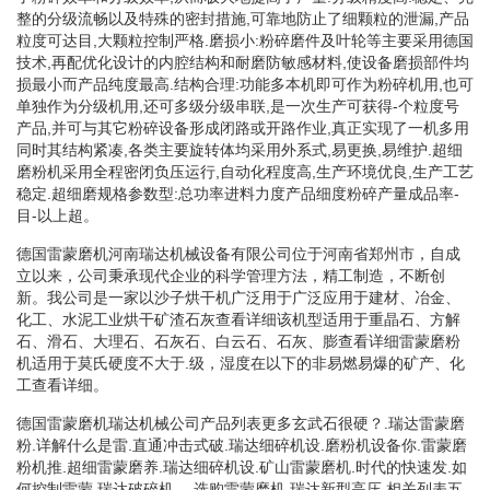
整的分级流畅以及特殊的密封措施,可靠地防止了细颗粒的泄漏,产品
粒度可达目,大颗粒控制严格.磨损小:粉碎磨件及叶轮等主要采用德国
技术,再配优化设计的内腔结构和耐磨防敏感材料,使设备磨损部件均
损最小而产品纯度最高.结构合理:功能多本机即可作为粉碎机用,也可
单独作为分级机用,还可多级分级串联,是一次生产可获得-个粒度号
产品,并可与其它粉碎设备形成闭路或开路作业,真正实现了一机多用
同时其结构紧凑,各类主要旋转体均采用外系式,易更换,易维护.超细
磨粉机采用全程密闭负压运行,自动化程度高,生产环境优良,生产工艺
稳定.超细磨规格参数型:总功率进料力度产品细度粉碎产量成品率-
目-以上超。
德国雷蒙磨机河南瑞达机械设备有限公司位于河南省郑州市，自成
立以来，公司秉承现代企业的科学管理方法，精工制造，不断创
新。我公司是一家以沙子烘干机广泛用于广泛应用于建材、冶金、
化工、水泥工业烘干矿渣石灰查看详细该机型适用于重晶石、方解
石、滑石、大理石、石灰石、白云石、石灰、膨查看详细雷蒙磨粉
机适用于莫氏硬度不大于.级，湿度在以下的非易燃易爆的矿产、化
工查看详细。
德国雷蒙磨机瑞达机械公司产品列表更多玄武石很硬？.瑞达雷蒙磨
粉.详解什么是雷.直通冲击式破.瑞达细碎机设.磨粉机设备你.雷蒙磨
粉机推.超细雷蒙磨养.瑞达细碎机设.矿山雷蒙磨机.时代的快速发.如
何控制雷蒙.瑞达破碎机、.选购雷蒙磨机.瑞达新型高压.相关列表五