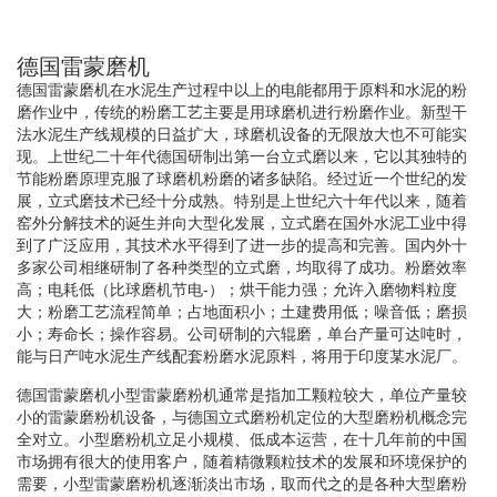
德国雷蒙磨机
德国雷蒙磨机在水泥生产过程中以上的电能都用于原料和水泥的粉
磨作业中，传统的粉磨工艺主要是用球磨机进行粉磨作业。新型干
法水泥生产线规模的日益扩大，球磨机设备的无限放大也不可能实
现。上世纪二十年代德国研制出第一台立式磨以来，它以其独特的
节能粉磨原理克服了球磨机粉磨的诸多缺陷。经过近一个世纪的发
展，立式磨技术已经十分成熟。特别是上世纪六十年代以来，随着
窑外分解技术的诞生并向大型化发展，立式磨在国外水泥工业中得
到了广泛应用，其技术水平得到了进一步的提高和完善。国内外十
多家公司相继研制了各种类型的立式磨，均取得了成功。粉磨效率
高；电耗低（比球磨机节电-）；烘干能力强；允许入磨物料粒度
大；粉磨工艺流程简单；占地面积小；土建费用低；噪音低；磨损
小；寿命长；操作容易。公司研制的六辊磨，单台产量可达吨时，
能与日产吨水泥生产线配套粉磨水泥原料，将用于印度某水泥厂。
德国雷蒙磨机小型雷蒙磨粉机通常是指加工颗粒较大，单位产量较
小的雷蒙磨粉机设备，与德国立式磨粉机定位的大型磨粉机概念完
全对立。小型磨粉机立足小规模、低成本运营，在十几年前的中国
市场拥有很大的使用客户，随着精微颗粒技术的发展和环境保护的
需要，小型雷蒙磨粉机逐渐淡出市场，取而代之的是各种大型磨粉