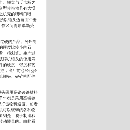
击、锤盘与反击板之
窄型带拖动具有大惯
上机壳的喂料口喂
，所以锤头边自由冲击
工作区间将原单颗受
力过硬的产品。另外制
的硬度比较小的石
看，很划算。生产过
破碎机锤头的使用寿
件的硬度、强度和韧
监控，出厂前必经化验
机锤头、破碎机配件
锤头采用高铬铸铁材料
早年都是采用高锰钢
者打击物料速度。前者
机可以破碎的各种物
原则是，易于制造和
转动惯量的。由此看