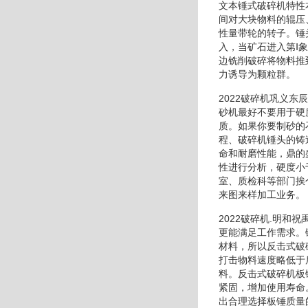
文本锤式破碎机特性
间对大块物料的辊压
性量带轮的转子。锤
入，当矿石进入第Ⅰ
边铣削破碎将物料推
力诱导为颗粒群。
2022破碎机巩义
砂机最好不要用于硬
质。如果你要制砂的
程、破碎机锤头的铸
命和耐磨性能，鼎的
性进行分析，硬度小
室、质检科等部门挨
来图来样加工业务。
2022破碎机.明
更能满足工作需求。
材料，所以反击式破
打击物料速度略低于
料。反击式破碎机板
紧固，增加使用寿命
出合理选择板锤质量