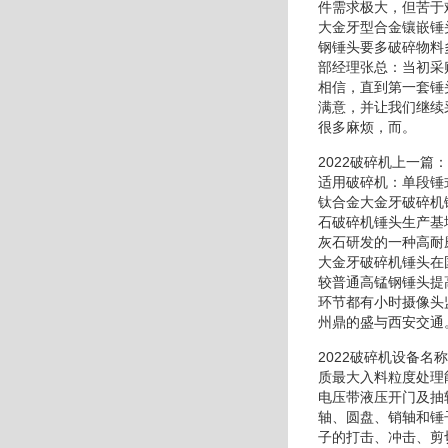
件需求极大，但苦于
大金牙型合金镶嵌锤
钢锤头要多破碎物料
部经理张总：当初采
相信，直到第一套锤
满意，并让我们继续
很多麻烦，而。
2022破碎机上一
适用破碎机：单段锤
钛合金大金牙破碎机
石破碎机锤头生产基
灰石研发的一种高耐
大金牙破碎机锤头在
较普通高锰钢锤头提
环节都有小时摄像头
州鼎的盛与西安交通
2022破碎机设备
质最大入料粒度处理
电压带液压开门及抽
轴、圆盘、销轴和锤
子的打击、冲击、剪