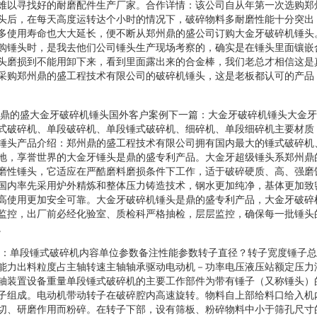
难以寻找好的耐磨配件生产厂家。合作详情：该公司自从年第一次选购郑
头后，在每天高度运转达个小时的情况下，破碎物料多耐磨性能十分突出
多使用寿命也大大延长，便不断从郑州鼎的盛公司订购大金牙破碎机锤头
购锤头时，是我去他们公司锤头生产现场考察的，确实是在锤头里面镶嵌
头磨损到不能用卸下来，看到里面露出来的合金棒，我们老总才相信这是
采购郑州鼎的盛工程技术有限公司的破碎机锤头，这是老板都认可的产品
篇：鼎的盛大金牙破碎机锤头国外客户案例下一篇：大金牙破碎机锤头大金牙
式破碎机、单段破碎机、单段锤式破碎机、细碎机、单段细碎机主要材质
锤头产品介绍：郑州鼎的盛工程技术有限公司拥有国内最大的锤式破碎机
地，享誉世界的大金牙锤头是鼎的盛专利产品。大金牙超级锤头系郑州鼎
磨性锤头，它适应在严酷磨料磨损条件下工作，适于破碎硬质、高、强磨
国内率先采用炉外精炼和整体压力铸造技术，钢水更加纯净，基体更加致
高使用更加安全可靠。大金牙破碎机锤头是鼎的盛专利产品，大金牙破碎
监控，出厂前必经化验室、质检科严格抽检，层层监控，确保每一批锤头
。
名称：单段锤式破碎机内容单位参数备注性能参数转子直径？转子宽度锤子
能力出料粒度占主轴转速主轴轴承驱动电动机－功率电压液压站额定压力
轴装置设备重量单段锤式破碎机的主要工作部件为带有锤子（又称锤头）
子组成。电动机带动转子在破碎腔内高速旋转。物料自上部给料口给入机
切、研磨作用而粉碎。在转子下部，设有筛板、粉碎物料中小于筛孔尺寸