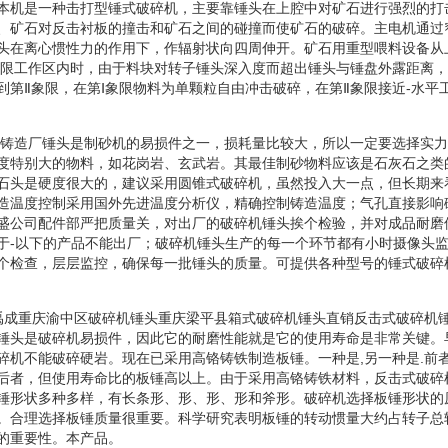
本机是一种击打型锤式破碎机，主要靠锤头在上腔中对矿石进行强烈的打
、矿石对反击衬板的撞击和矿石之间的碰撞而使矿石的破碎。主电机通过
头在离心惯性力的作用下，作辐射状向四周伸开。矿石用重型喂料设备从
象限工作区内时，由于料块对转子锤头深入度而超出锤头与锤盘外露距离
到第Ⅱ象限，在第Ⅰ象限物料为单颗粒自由冲击破碎，在第Ⅱ象限接近-水平
东辰铸造厂锤头是制砂机的易损件之一，损耗量比较大，所以一定要选择实
度特别大的物料，如花岗岩、玄武岩。其最佳制砂物料应该是石灰石之类
石头是硬度很大的，建议采用圆锥式破碎机，虽然投入大一点，但长期来
造温度控制采用国外先进温度分析仪，精确控制铸造温度；气孔直接影响
盛公司配件部严把质量关，对出厂的破碎机锤头挨个检验，并对成品耐磨
于-以下的产品不能出厂；破碎机锤头生产的每一个环节都有小时摄像头
个检查，层层监控，确保每一批锤头的质量。可提供各种型号的锤式破碎
和祝禹成重庆渝中区破碎机锤头重庆梁平县箱式破碎机锤头直销反击式破碎机
锤头是破碎机易损件，因此它的耐磨性能就是它的使用寿命是非常关键。
碎机不能破碎硬岩。现在已采用高铬铸铁制造板锤。一种是,另一种是.前
后者，但使用寿命比的板锤高以上。由于采用高铬铸铁材料，反击式破碎
锤形状多种多样，有长条形、形、形、形和斧形。破碎机选择板锤形状的
。合理选择板锤质量很重要。科学研究表明板锤的转动惯量大约占转子总
的重要性。本产品。