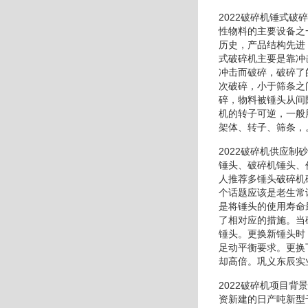
2022破碎机锤式
性物料的主要设备之
历史，产品结构先进
式破碎机主要是靠冲
冲击而破碎，破碎了
次破碎，小于筛条之
碎，物料被锤头从间
机的转子可逆，一般
架体、转子、筛条，
2022破碎机供应
锤头、破碎机锤头、
人推荐多锤头破碎机
个话题应该是老生常
是将锤头的使用寿命
了相对应的措施。当
锤头。更换新锤头时
足动平衡要求。更换
却高倍。巩义东辰实
2022破碎机项目
资新建的日产吨新型