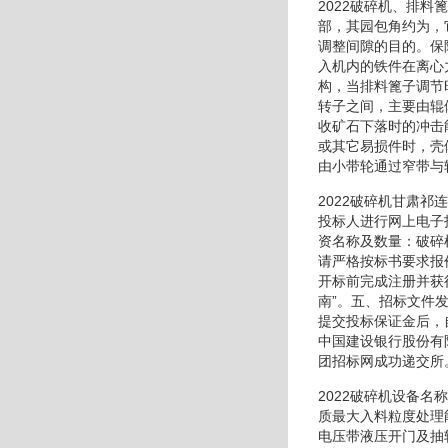
2022破碎机、排
部，其园包角约为，
调整间隙的目的。保
入机内的铁件在离心
构，当排料篦子调节
转子之间，主要由辊
收矿石下落时的冲击
或其它易损件时，壳
由小带轮通过窄带与
2022破碎机甘肃
投标人进行网上电子
资名称及数量：破碎
请严格按标书要求报
开标前完成注册并获
南”。五、招标文件
提交投标保证金后，
中国建设银行股份有
团招标网成功递交所
2022破碎机设备
质最大入料粒度处理
电压带液压开门及抽