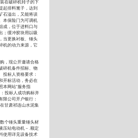
安装在破碎机转子的下
提起排料篦子，达到
矿石溢出，又能将误
。本保险门为可调机
组成，位于进料口与
出；缓冲胶块用以吸
，当更换衬板、锤头
碎机的动力来源，它
采购，现公开邀请合格
破碎机备件招标、物
、投标人资格要求：
和开标活动，务必在
照本网站“服务指
售：投标人成功购标并
有限公司开户银行：
前在甘肃祁连山水泥集
总数个锤头重量锤头材
液压站电动机－.额定
料使用详见设备技术