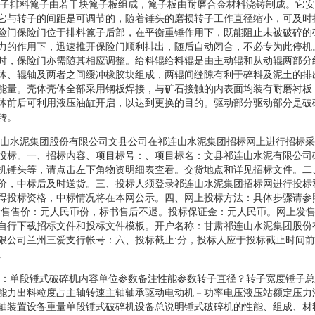
料篦子排料篦子由若干块篦子板组成，篦子板由耐磨合金材料浇铸制成。它
它与转子的间距是可调节的，随着锤头的磨损转子工作直径缩小，可及时
险门保险门位于排料篦子后部，在平衡重锤作用下，既能阻止未被破碎的
力的作用下，迅速推开保险门顺利排出，随后自动闭合，不必专为此停机
时，保险门亦需随其相应调整。给料辊给料辊是由主动辊和从动辊两部分
体、辊轴及两者之间缓冲橡胶块组成，两辊间缝隙有利于碎料及泥土的排
能量。壳体壳体全部采用钢板焊接，与矿石接触的内表面均装有耐磨衬板
体前后可利用液压油缸开启，以达到更换的目的。驱动部分驱动部分是破
转。
祁连山水泥集团股份有限公司文县公司在祁连山水泥集团招标网上进行招标
投标。一、招标内容、项目标号：、项目标名：文县祁连山水泥有限公司
机锤头等，请点击左下角物资明细表查看。交货地点和详见招标文件。二
价，中标后及时送货。三、投标人须登录祁连山水泥集团招标网进行投标
得投标资格，中标情况将在本网公示。四、网上投标方法：具体步骤请参
发售售价：元人民币份，标书售后不退。投标保证金：元人民币。网上发
自行下载招标文件和投标文件模板。开户名称：甘肃祁连山水泥集团股份
限公司兰州三爱支行帐号：六、投标截止:分，投标人应于投标截止时间
。
名称：单段锤式破碎机内容单位参数备注性能参数转子直径？转子宽度锤子
能力出料粒度占主轴转速主轴轴承驱动电动机－功率电压液压站额定压力
轴装置设备重量单段锤式破碎机设备总说明锤式破碎机的性能、组成、材