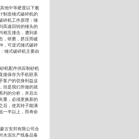
或其他中等硬度以下脆
计制造锤式破碎机的
破碎机工作原理：锤
到高速回转的锤头的
料相互撞击，遭到多
击，研磨，挤压而破
种，可逆式锤式破碎
构：锤式破碎机主要由
制砂机配件供应制砂机
直接保存为手机联系
乎客户的切身利益这
，但是我们所做的就
系列的分析，并且出
失重，必须更换新的
之后，使其转子能满
低一半以上，而寿命
内蒙古安邦有限公司合
对水泥生产线备品备