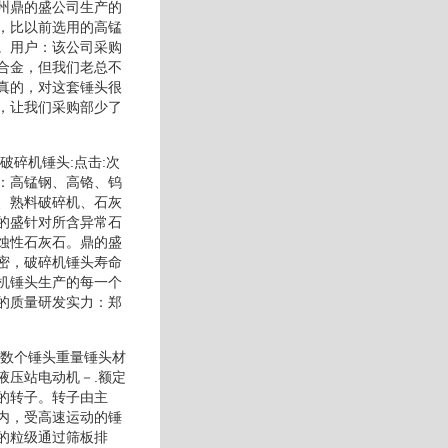
州鼎的盛公司生产的
，比以前选用的高锰
。用户：该公司采购
合金，但我们老总不
真的，对这套锤头很
，让我们采购部少了
破碎机锤头:点击:次
：高锰钢、高铬、钨
、熟料破碎机、石灰
的盛针对所含异常石
蚀性石灰石。鼎的盛
密，破碎机锤头寿命
机锤头生产的每一个
的质量研发实力：郑
总数个锤头重量锤头材
液压站电动机－.额定
的转子。转子由主
内，受高速运动的锤
的粒级通过筛板排