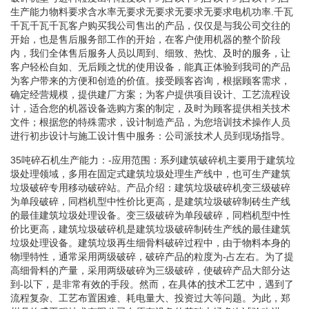
生产能力物料要求含水率无要求无要求无要求无要求电机功率.千瓦
千瓦千瓦千瓦客户购买我公司售出的产品，仅仅是与我公司交往的
开始，也是售后服务部工作的开始，在客户使用机器的整个阶段
内，我们全体售后服务人员以周到、细致、热忱、及时的服务，让
客户轻松自如、无后顾之忧的使用设备，能真正体验到我司的产品
为客户带来的方便和创造的价值。接受顾客咨询，根据顾客需求，
确定经营规模，提供建厂方案；为客户提供项目设计、工艺流程设
计，适合您的机器设备选购方案的制定，及时为顾客提供相关技术
文件；根据您的特殊需求，设计制造产品，为您培训技术操作人员
进行初步设计与施工设计售中服务：公司派技术人员到现场指导。
35吨碎石机生产能力：-应用范围：系列建筑破碎机主要用于建筑垃
圾处理领域，多用在固定式建筑垃圾处理生产线中，也可生产建筑
垃圾破碎专用移动破碎站。产品介绍：建筑垃圾破碎机变三级破碎
为单段破碎，同档机型中性价比更高，是建筑垃圾破碎制砖生产线
的最佳建筑垃圾处理设备。变三级破碎为单段破碎，同档机型中性
价比更高，建筑垃圾破碎机是建筑垃圾破碎制砖生产线的最佳建筑
垃圾处理设备。建筑垃圾再生细骨料破碎过程中，由于物料本身的
物理特性，通常采用两级破碎，破碎产品的粒度为-占左右。为了提
高细骨料的产量，采用两级破碎为三级破碎，使破碎产品大部分达
到-以下，是非常有效的手段。然而，在具体的技术工艺中，遇到了
流程复杂、工艺布置困难、耗电量大、投资过大等问题。为此，郑