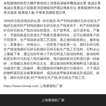
各類建物拆除型大鋼牙整地填土清溪疏濬破碎機進誠企業-進誠企業
進誠企業產品介紹最新消息聯絡我們電話傳真住址:屏東縣潮州光春
里光復路-號累積人氣:中華黃頁網路電話簿。
35吨碎石机您现在的位置--碎石相关-时产到吨的煤矸石碎石机生产
线碎石相关时产到吨的煤矸石碎石机生产线发布于：时产到吨的煤
矸石碎石机生产线自动化程度高，生产效率高，运行成本低，产量
大，节能高效是目前该生产线最为显著的特征，还可以根据客户的
不同需求，生产现场来设置工艺流程。真正做到制造精心，服务贴
心，质量放心、价格合心。一切把客户放在第一位。煤矸石碎石机
生产线现场煤矸石碎石机煤矸石碎石机生产线工艺流程：石料从山
上爆破下来，通过自卸车将小于的石料送入振动给料机，振动给料
机把石料均匀的送入颚式破碎机，颚式破碎机对石料进行第一段破
碎，从颚破出来的石料在左右，通过振动给料机将物料送入欧版反
击破进行第二段破碎，通过圆振筛对物料进行分级筛分，大于成品
的物料返回反击破重新破碎，成品由皮带输送机输送至成品区。标
签：煤矸石碎石机,时产吨碎石生产线,碎石机生产线工艺。
https://www.mmeiji.com
上海磨煤机厂家
上海磨煤机厂家