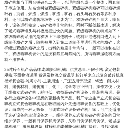
粉碎机相当于两台锤破合二为一，合理的组合成一个整体，两套转
子串连使用。别名也叫做双级破碎机。双级破碎机粉碎可以粉碎煤
矸石，页岩，炉渣，煤渣，矿渣，矿石，石头与石灰石等多种原
料。还可以粉碎建筑垃圾等，变废为宝。双级破碎机产量大，噪音
小，设备运行稳定，破碎效率非常的好。同时不断创新改进，解决
了老式粉碎锤头与衬板磨损过快的问题。双级粉碎机的特点如下：
双级粉碎机采用的是双级上下串连转子，物料经过进料口进入到上
级转子粉碎之后，随机被甩入到第二道转子里进行再次的粉碎，这
样经过双级的粉碎之后，出料的粒度非常均匀，一般可以控制在以
下。双级粉碎机设计的是没有筛底与筛网的。所谓粉碎湿物料方面
就不用在头。
35吨碎石机产品品牌:老城振华机械厂供货总量:不限价格:议定包装
规格:不限物流说明:货运及物流交货说明:按订单米立式复合破碎机直
径米复合破-吨每小时-主要用途：广泛适用于型煤、铸造、耐火材
料、建筑材料、建筑施工、化工、冶金等行业部门。操作方便，便
于维修立式破碎机，耗电低、效益高破碎机设备，能装机吊运。是
各行业粉碎设备中理想的更新换代产品。我厂专业生产立式复合破
碎机立式复合破碎机是在吸取国内外先进细碎设备的基础上，优化
设计而成的一种无筛条、可调式细碎设备破碎机厂家，可广泛适用
于选矿设备的主流设备之一。维护保养立式复合破碎机设备的日常
维护保养，一般有日保养和周保养，又称日例保和周例保。老城振
华机械厂_破碎机设备_破碎机由老城振华机械厂提供。寻找“煤棒