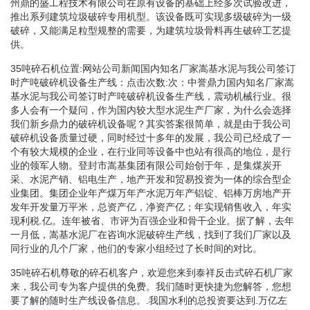
州鼎的盛工程技术有限公司在原有设备的基础上经多次试验改进，
推出系列建筑垃圾破碎专用机型。该设备既可实现多级破碎为一级
破碎，又能满足粒型规整的需要，为建筑垃圾骨料再生破碎工艺提
供。
35吨碎石机位置:网站公司新闻国内知名厂家嵩基水泥与我公司签订
时产吨破碎机设备生产线：点击次数:次：中誉鼎力国内知名厂家嵩
基水泥与我公司签订时产吨破碎机设备生产线，震动机械行业。很
多人会有一个疑问，作为国内较大型水泥生产厂家，为什么会选择
我们新乡鼎力的破碎机设备呢？其实答案很简单，就是由于我公司
破碎机设备质量过硬，同时经过十多年的发展，我公司已经成了一
个有较大规模的企业，在行业同等设备中也站有很高的地位，是行
业的领军人物。登封市嵩基集团有限公司始创于年，是集煤炭开
采、水泥产销、铝电生产，地产开发和贸易投资为一体的综合型企
业集团。集团企业年产煤万年产水泥万年产铝锭、铝棒万房地产开
发年开发量万平米，总资产亿，净资产亿；年实现销售收入，年实
现利税.亿。连年被省、市评为百强企业和骨干企业。据了解，去年
一月低，嵩基水泥厂在咨询水泥破碎生产线，找到了我们厂家以及
同行业的几个厂家，他们的专家小组经过了长时间的对比。
35吨碎石机尊敬的碎石机客户，欢迎您来到泰祥反击式碎石机厂家
来，我公司专为客户提供的免费。我们随时更快捷为您解答，您想
要了解的随时生产线设备信息。.我国水利的总投资要达到.万亿左