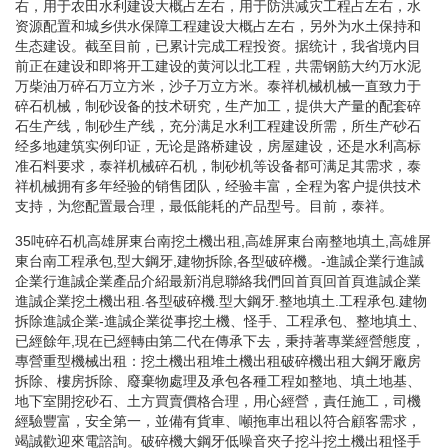
右，用于农田水利建设大概占左右，用于防洪减灾工程占左右，水
资源配置和城乡供水保障工程建设大概占左右，另外为水土保持和
生态建设。截至目前，已累计完成工程投资。据统计，我省境内目
前正在建设和即将开工建设的黄河以北工程，共需钢筋大约万水泥
万柴油万碎石万立方米，沙子万立方米。泰祥机械机械一直致力于
碎石机械，制砂设备的技术研究，生产加工，提供大产量的配套碎
石生产线，制砂生产线，充分满足水利工程建设所需，所生产砂石
经多地建筑实例印证，无论是路桥建设，房屋建设，还是水利高标
准石料要求，泰祥机械碎石机，制砂机等设备都可满足其需求，泰
祥机械拥有多年经验的销售团队，经验丰富，全程为客户提供技术
支持，为您配置最合理，最低能耗的产品型号。目前，泰祥。
35吨碎石机高雄屏東台南挖土機出租,高雄屏東台南整地填土,高雄屏
東台南工程承包,型大鋼牙,建物拆除,各型破碎機。-進誠企業行進誠
企業行進誠企業產品介紹最新消息聯絡我們回首頁回首頁進誠企業
進誠企業挖土機出租.各型破碎機.型大鋼牙.整地填土.工程承包.建物
拆除進誠企業-進誠企業從事挖土機、怪手、工程承包、整地填土、
已經餘年,現在已經轉由第二代在傳承下去，秉持著專業經營態度，
專營重型機械出租：挖土機出租堆土機出租破碎機出租大鋼牙廠房
拆除、樓房拆除、廢棄物處理及承包各種工程如整地、填土地基、
地下室開挖砂石、土方買賣價格合理，用心經營，責任施工，司機
經驗豐富，安全第一，並備有貨車、噸拖車出租以符合顧客需求，
竭誠歡迎來電諮詢。破碎機大鋼牙低噪音夾子挖斗挖土機出租怪手