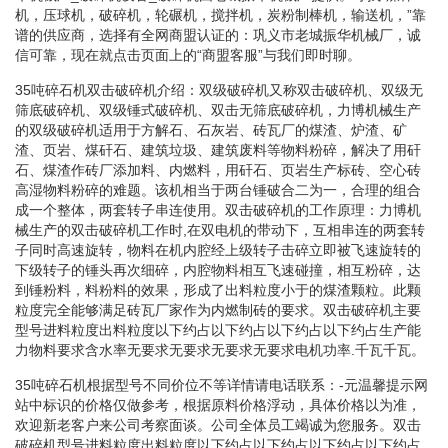
机，压球机，破碎机，轮碾机，搅拌机，炭粉制棒机，输送机，”靠
谱的供应商，选择有全网商盟认证的：巩义市老城振华机械厂，诚
信可靠，现在就点击页面上的“商盟客服”与我们即时聊。
35吨碎石机双击破碎机介绍：双级破碎机又称双击破碎机、双级无
筛底破碎机、双级锤式破碎机、双击无筛底破碎机，力博机械生产
的双级破碎机适用于方解石、石灰岩、砖瓦厂的煤渣、炉渣、矿
渣、页岩、煤矸石、建筑垃圾、建筑废料等物料粉碎，解决了用矸
石、煤渣作砖厂添加料、内燃料，用矸石、页岩生产标砖、空心砖
高湿物料粉碎的难题。该机相当于两台锤破合二为一，合理的组合
成一个整体，两套转子串连使用。双击破碎机的工作原理：力博机
械生产的双击破碎机工作时,在双电机的带动下，互相串连的两套转
子同时高速旋转，物料在机内腔经上级转子击碎立即被飞速旋转的
下级转子的锤头再次细碎，内腔物料相互飞速碰撞，相互粉碎，达
到锤粉料，料粉料的效果，形成了出料粒度小于的煤渣颗粒。此颗
粒度完全能够满足砖瓦厂家作为内燃制砖的要求。双击破碎机主要
型号进料粒度出料粒度以下约占以下约占以下约占以下约占生产能
力物料要求含水率无要求无要求无要求无要求电机功率.千瓦千瓦。
35吨碎石机根据型号不同价位不等详情请电话联系：-元温馨提示网
站中标识的价格仅做参考，根据原料价格浮动，具体价格以为准，
欢迎新老客户来公司考察面谈。公司全体员工竭诚为您服务。双击
破碎机型号进料粒度出料粒度以下约占以下约占以下约占以下约占