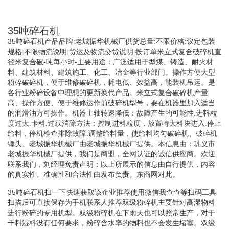
35吨碎石机
35吨碎石机产品品牌:老城振华机械厂供货总量:不限价格:议定包装
规格:不限物流说明:货运及物流交货说明:按订单米立式复合破碎机直
径米复合破-吨每小时-主要用途：广泛适用于型煤、铸造、耐火材
料、建筑材料、建筑施工、化工、冶金等行业部门。操作方便大型
粉碎破碎机，便于维修破碎机，耗电低、效益高，能装机吊运。是
各行业粉碎设备中理想的更新换代产品。米立式复合破碎机产量
高、操作方便、便于维修运作前破碎机型号，要在机器里加入适当
的润滑油方可操作。机器主轴转速降低：故障产生的可能性.进料粒
度过大.卡料.过载消除方法：控制进料粒度，放置特大料块进入.停止
给料，停机检查排除故障.调整给料量，使给料均匀破碎机、破碎机
锤头、老城振华机械厂由老城振华机械厂提供。本信息由：巩义市
老城振华机械厂提供，我们是商盟，全网认证的诚信供应商。欢迎
联系我们，刘经理免责声明：以上所展示的信息由自行提供，内容
的真实性、准确性和合法性由发布负责。东商网对此。
35吨碎石机扫一下快速获取该企业推荐使用微信我查查等扫码工具
扫描后可直接保存为手机联系人推荐双级粉碎机主要针对高湿物料
进行粉碎的专用机型。双级粉碎机在下雨天也可以照常生产，对于
干料湿料没有任何要求，粉碎含水率的物料也不会发生堵塞。双级