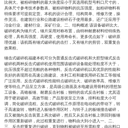
比例大。被粉碎物料的最大块度应小于其选用机型号料口尺寸的，
具体尺寸参考技术参数表。被粉碎物料的抗压强度。如粉碎物料有
特殊要求可提前定货。本机的设计合理、结构简单、维修方便，操
作灵活。在建筑行业和公路建设粉碎石子使用最多。还广泛应用于
冶金行业、建材行业、采矿行业。二、结构概述:该设备破碎比大。
破碎机构为锤片式，锤片采用对称布置，由特种耐磨材料经特殊热
处理，具有高强度、高硬度，使用寿命长。更多优点如下：破碎原
理优越：该机既有锤式破碎机的击打，又有锤片的剪切，双重复合
效果粉。
锤击式破碎机福建本机可分为普通反击式破碎机和大腔型锤式反击
破碎机两种反击式破碎机使用范围该破碎设备能处理粒度不大于，
抗压强度不超过兆帕的各种物料。反击式破碎机以其优异的性能和
良好的表现而在高速公路建设、水利工程和建筑用碎石加工等领域
广泛应用。反击式破碎机性能特点破碎比大、破碎效率高、维修方
便等特点,产品呈立方体，是高级公路面及水电建设用骨料的理想加
工设备。高铬板锤、耐磨反击衬板；独特的齿式反击衬板；尤其适
用于硬岩破碎、高效节能；产品形状呈立方体，排料粒度大小可
调，简化破碎流程。反击式破碎机工作原理在电动机的带动下，转
子高速旋转，物料进入板锤作用区时，与转子上的板锤撞击破碎，
后又被抛向反击装置上再次破碎，然后又从反击衬板上弹回到板锤
作用区重新破碎，此过程重复进行，物料由大到小进入一、二、
三、反击腔重复进行破碎，直到物料被破碎至所需粒度，由出料口