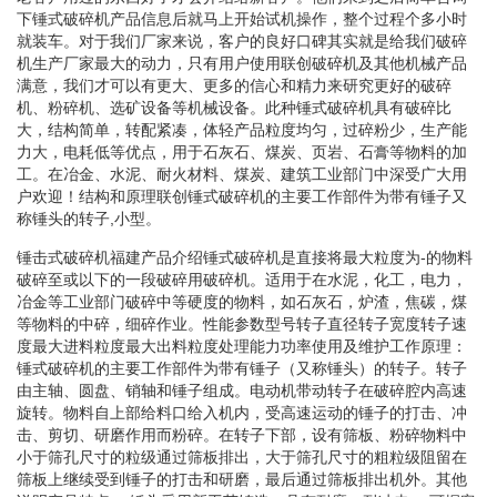
下锤式破碎机产品信息后就马上开始试机操作，整个过程个多小时
就装车。对于我们厂家来说，客户的良好口碑其实就是给我们破碎
机生产厂家最大的动力，只有用户使用联创破碎机及其他机械产品
满意，我们才可以有更大、更多的信心和精力来研究更好的破碎
机、粉碎机、选矿设备等机械设备。此种锤式破碎机具有破碎比
大，结构简单，转配紧凑，体轻产品粒度均匀，过碎粉少，生产能
力大，电耗低等优点，用于石灰石、煤炭、页岩、石膏等物料的加
工。在冶金、水泥、耐火材料、煤炭、建筑工业部门中深受广大用
户欢迎！结构和原理联创锤式破碎机的主要工作部件为带有锤子又
称锤头的转子,小型。
锤击式破碎机福建产品介绍锤式破碎机是直接将最大粒度为-的物料
破碎至或以下的一段破碎用破碎机。适用于在水泥，化工，电力，
冶金等工业部门破碎中等硬度的物料，如石灰石，炉渣，焦碳，煤
等物料的中碎，细碎作业。性能参数型号转子直径转子宽度转子速
度最大进料粒度最大出料粒度处理能力功率使用及维护工作原理：
锤式破碎机的主要工作部件为带有锤子（又称锤头）的转子。转子
由主轴、圆盘、销轴和锤子组成。电动机带动转子在破碎腔内高速
旋转。物料自上部给料口给入机内，受高速运动的锤子的打击、冲
击、剪切、研磨作用而粉碎。在转子下部，设有筛板、粉碎物料中
小于筛孔尺寸的粒级通过筛板排出，大于筛孔尺寸的粗粒级阻留在
筛板上继续受到锤子的打击和研磨，最后通过筛板排出机外。其他