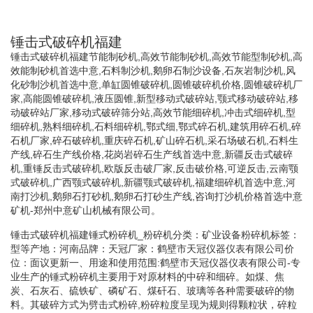
锤击式破碎机福建
锤击式破碎机福建节能制砂机,高效节能制砂机,高效节能型制砂机,高
效能制砂机首选中意,石料制沙机,鹅卵石制沙设备,石灰岩制沙机,风
化砂制沙机首选中意,单缸圆锥破碎机,圆锥破碎机价格,圆锥破碎机厂
家,高能圆锥破碎机,液压圆锥,新型移动式破碎站,颚式移动破碎站,移
动破碎站厂家,移动式破碎筛分站,高效节能细碎机,冲击式细碎机,型
细碎机,熟料细碎机,石料细碎机,鄂式细,鄂式碎石机,建筑用碎石机,碎
石机厂家,碎石破碎机,重庆碎石机,矿山碎石机,采石场破石机,石料生
产线,碎石生产线价格,花岗岩碎石生产线首选中意,新疆反击式破碎
机,重锤反击式破碎机,欧版反击破厂家,反击破价格,可逆反击,云南颚
式破碎机,广西颚式破碎机,新疆颚式破碎机,福建细碎机首选中意,河
南打沙机,鹅卵石打砂机,鹅卵石打砂生产线,咨询打沙机价格首选中意
矿机-郑州中意矿山机械有限公司。
锤击式破碎机福建锤式粉碎机_粉碎机分类：矿业设备粉碎机标签：
型等产地：河南品牌：天冠厂家：鹤壁市天冠仪器仪表有限公司价
位：面议更新一、用途和使用范围:鹤壁市天冠仪器仪表有限公司-专
业生产的锤式粉碎机主要用于对原材料的中碎和细碎。如煤、焦
炭、石灰石、硫铁矿、磷矿石、煤矸石、玻璃等各种需要破碎的物
料。其破碎方式为劈击式粉碎,粉碎粒度呈现为规则得颗粒状，碎粒