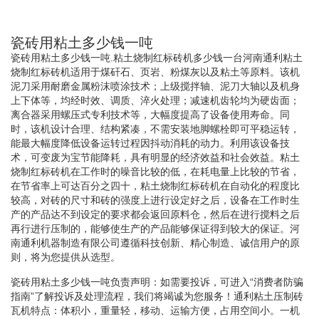
瓷砖用粘土多少钱一吨
瓷砖用粘土多少钱一吨.粘土烧制红标砖机多少钱一台河南通利粘土
烧制红标砖机适用于煤矸石、页岩、粉煤灰以及粘土等原料。该机
泥刀采用耐磨金属粉沫喷涂技术；上级搅拌轴、泥刀大轴以及机身
上下体等，均经时效、调质、淬火处理；减速机齿轮均为硬齿面；
离合器采用螺压式专利技术等，大幅度提高了设备使用寿命。同
时，该机设计合理、结构紧凑，不需安装地脚螺栓即可平稳运转，
能最大幅度降低设备运转过程因抖动消耗的动力。利用该设备技
术，可变废为宝节能降耗，具有明显的经济效益和社会效益。粘土
烧制红标砖机在工作时的噪音比较的低，在耗电量上比较的节省，
在节省率上可达百分之四十，粘土烧制红标砖机在自动化的程度比
较高，对砖的尺寸和砖的强度上进行设定好之后，设备在工作时生
产的产品达不到设定的要求都会返回原料仓，然后在进行搅料之后
再行进行压制的，能够使生产的产品能够保证得到较大的保证。河
南通利机器制造有限公司遵循科技创新、精心制造、诚信用户的原
则，将为您提供从选型。
瓷砖用粘土多少钱一吨负责声明：如需要投诉，可进入“消费者防骗
指南”了解投诉及处理流程，我们将竭诚为您服务！通利粘土压制砖
瓦机特点：体积小，重量轻，移动、运输方便，占用空间小。一机