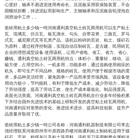
心度好，轴承不易进泥使用寿命长。压泥板采用双保险装置，不会
因螺丝折断，掉进泥缸而影响生产。主轴轴承和压泥板齿轮浸泡在
润滑油中工作，。
瓷砖用粘土多少钱一吨河南通利真空粘土砖瓦两用机可以生产粘土
瓦、琉璃瓦、仿古瓦、板瓦滴水、勾头、自带花脊、三曲瓦、罗马
式瓦、威尼斯式瓦等瓦类产品。该机以粉碎的页岩、粘土、煤矸石
为原料，通过程序控制器，实现自动压制砖瓦，是古建、民用砖瓦
企业的理想成型设备.使用该机，让用户省电、省工、省力、省心、
赚钱。通利真空粘土砖瓦两用机特点：体积小，重量轻，移动、运
输方便，占用空间小。一机多用，功能多样，通过选购使用相应的
机头，即可生产不同品种、规格的砖瓦。使用户便于根据市场的需
求，多品种灵活经营，避免因单一产品而承受市场风险。该设备使
用动力较小，节约能耗，有利于降低生产成本。减少劳动力，降低
了劳动强度，提高了劳动工效，使生产成本最低化。制品强度高、
表面光洁美观。河南通利真空粘土砖瓦两用机在行业多年经验积累
下并结合国外先进技术的基础上研制开发的真空粘土砖瓦两用机。
河南通利应对形势的变化、推进技术进步、提高科技创新、提升产
品质量并取得了优。
瓷砖用粘土多少钱一吨公司名称：河南通利机器制造有限公司李志
强经理联系河南郑州市中原西路乔楼河南通利粘土制砖机适用于煤
矸石、页岩、粉煤灰以及粘土等原料。该机泥刀采用耐磨金属粉沫