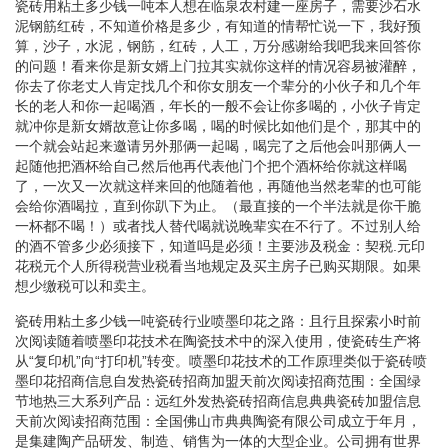
瓷砖用粘土多少钱一吨本人想在临泉农村建一座房子，需要沙石水
泥钢筋红砖，不知道价格是多少，有知道的情帮忙说一下，我好预
算，沙子，水泥，钢筋，红砖，人工，万分感谢给我吧我来回答你
的问题！看来你是新女婿上门拉其实就你这样的情况容易被灌醉，
你去了你老丈人肯定找几个和你女朋友一个辈分的小伙子和几个年
长的老人和你一起喝酒，年长的一般不会让你多喝的，小伙子肯定
就冲你是新女婿故意让你多喝，喝的时候比如他们是个，那其中的
一个就会站起来邀请另外那俩一起喝，喝完了之后他会叫那俩人一
起随他把酒杯给自己然后他再代表他门个把个酒杯给你就这样喝
了，一次又一次就这样来回的他随着他，再随他当然老辈的也可能
会给你酒喝拉，直到你趴下为止。（最直接的一个半法就是你干脆
一杯都不喝！）或者找人替代喝就说晚辈实在不行了。不过别人给
的酒不管多少必须接下，知道吗是必须！主要涉及税金：契税.元印
花税元个人所得税营业税看当地规定及买主房子已购买期限。如果
想少缴税可以和卖主。
瓷砖用粘土多少钱一吨瓷砖行业喷墨印花之路：且行且探索小时前
次阅读随着喷墨印花技术在陶瓷技术中的深入使用，使瓷砖生产将
从“复印机”向“打印机”转变。喷墨印花技术的工作原理类似于瓷砖喷
墨印花招商信息自发热瓷砖招商加盟天前次阅读招商范围：全国绿
节地热三大系列产品：远红外发热瓷砖招商信息典典瓷砖加盟信息
天前次阅读招商范围：全国佛山市典典陶瓷有限公司成立于年月，
是集建陶产品研发、制造、销售为一体的大型企业。公司拥有世界