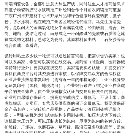
高端陶瓷设备，全部引进意大利生产线，同时注重人才招商信息卓
邦腻子粉瓷砖胶防水浆料招广州经销合作个月前次阅读招商范围：
广东广州卓邦建材中心卓邦系列品牌绿色健康环保瓷砖胶，腻子
粉，防水涂料。现在诚招广州各区域经销代理商。马先生所谓瓷
砖，是以耐火的金属氧化物及半金属氧化物，经由研磨、混合、压
制、施釉、烧结之过程，而形成之一种耐酸碱的瓷质或石质等之建
筑或装饰之材料，总称之为瓷砖。其原材料多由粘土、石英沙等等
混合而成。查看详。
瓷砖用粘土多少钱一吨您可以通过留言询盘，把需求告诉卖家；也
可联系卖家，希望可以实现在线交易。如商铺（除医药、医药器械
等特殊行业外）要实现在线交易，卖家需要实名认证，并提交如下
资料供商虎平台对其资质进行审核，以保障交易双方的合法权益：
企业营业执照副本复印件（需有近一年的年检记录）；企业税务登
记证复印件（国税、地税均可）；企业银行账户（绑定企业在商虎
平台的资金账户，供企业身份核实认证与交易所得资金的提现）；
企业可自愿缴存保证金，提高您的诚信度，最低元，不设上限；商
虎旗舰店、专卖店、专营店及供应商的保证金最低元。我要缴保证
金产品名称：－制砖机产品规格：产品类别：液压制砖机详细介
绍：－型制砖机为龙门式钢结构专用制砖机。加压方式为下移式，
该机最大压力为，可以压制边长为以内、厚度为以内的各种方砖、
护坡砖、广场砖、水磨石砖、草坪砖、路沿石及多联制品等，是生
产大规格砖的理想设备。特点：投资少、见效快、机械性能稳定。