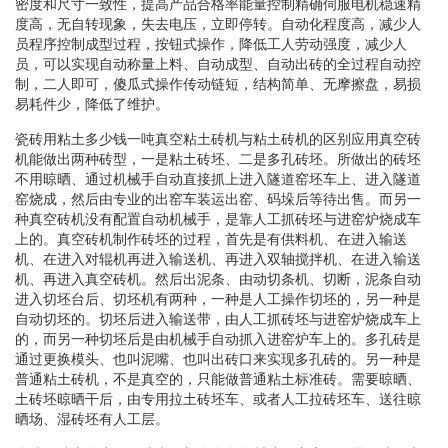
密度和尺寸一致性，提高产品合格率能量控制精确伺服电机稳速精
度高，无自转现象，失去电压，立即停转。自动化程度高，减少人
员程序控制成型过程，按钮式操作，降低工人劳动强度，减少人
员，可以实现自动称量上料、自动成型、自动出砖的全过程自动控
制，二人即可，傻瓜式操作传动链短，结构简单、无摩擦盘，易损
易耗件少，降低了维护。
瓷砖用粘土多少钱一吨真空粘土砖机与粘土砖机的区别应用真空砖
机能做出两种砖型，一是粘土砖坯、二是多孔砖坯。所做出的砖坯
不用晾晒、通过机械手自动直接抓上进入隧道窑坯车上、进入隧道
窑烧成，然后由专业的出窑车装运出窑、码垛后等待出售。而另一
种真空砖机没有配置自动机械手，是靠人工抓砖坯与进窑炉烧成车
上的。真空砖机制作砖坯的过程，首先是有供料机、在进入输送
机、在进入对辊机再进入输送机、再进入双轴搅拌机、在进入输送
机、再进入真空砖机。然后出泥条、由动切条机、切断，泥条自动
进入切坯台后、切坯机有两种，一种是人工操作切坯的，另一种是
自动切坯的。切坯后进入输送带，由人工抓砖坯与进窑炉烧成车上
的，而另一种切坯后是由机械手自动抓入进窑炉车上的。多孔砖是
通过更换模头、也叫泥嘴、也叫出砖口来实现多孔砖的。另一种是
普通粘土砖机，不是真空的，只能做普通粘土标准砖。需要晾晒、
土砖坯晾晒干后，由专用拉土砖坯车、或者人工拉砖坯车、送往晾
晒场、湿砖坯有人工层。