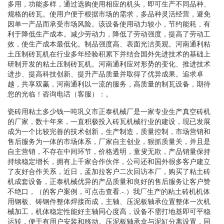
多用，功能多样，通过选购使用相应的机头，即可生产不同品种、
规格的砖瓦。使用户便于根据市场的需求，多品种灵活经营，避免
因单一产品而承受市场风险。该设备使用动力较小，节约能耗，有
利于降低生产成本。减少劳动力，降低了劳动强度，提高了劳动工
效，使生产成本最低化。制品强度高、表面光洁美观。河南通利粘
土压制砖瓦机在行业多年经验积累下并结合国外先进技术的基础上
研制开发的粘土压制砖瓦机。河南通利应对形势的变化、推进技术
进步、提高科技创新、提升产品质量并取得了优异成果。追求卓
越，共享双赢，河南通利以一流的服务，高质量的制瓦设备，期待
您的光临！咨询电话（客服）：。
瓷砖用粘土多少钱一吨巩义市正泰机械厂是一家专业生产真空砖机
的厂家，数十年来，一直积极投入砖瓦机械行业的建设，现已发展
成为一个比较完善的技术创新，生产制造，质量控制，市场营销和
售后服务为一体的市场体系，厂家自主创业，狠抓质量关，并且是
自主营销，不存在中间环节，价格透明，童叟无欺，产品销量保持
持续稳定增长，拥有上千家合作伙伴，公司还和国外很多客户建立
了友好合作关系，近日，孟加拉客户二次回访本厂，购买了粘土砖
机成套设备，正泰机械优异的产品质量和良好的售后服务让客户赞
不绝口，（的客户案例，可点击查看.-.）我厂生产的粘土砖机机体
用钢板、铸钢件整体焊接而成，主轴、压泥板轴承位置整体一次机
械加工，机体稳定性能好主轴同心度高，设备不需打地基即可平稳
运转，便于有用户安装和移动。压泥板轴承盒与泥缸分离设置，同