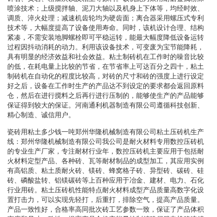
喷涂技术；上级搅拌轴、泥刀大轴以及机身上下体等，均经时效、
调质、淬火处理；减速机齿轮均为硬齿面；离合器采用螺压式专利
技术等，大幅度提高了设备使用寿命。同时，该机设计合理、结构
紧凑，不需安装地脚螺栓即可平稳运转，能最大幅度降低设备运转
过程因抖动消耗的动力。利用该设备技术，可变废为宝节能降耗，
具有明显的经济效益和社会效益。粘土制砖机在工作时的噪音比较
的低，在耗电量上比较的节省，在节省率上可达百分之四十，粘土
制砖机在自动化的程度比较高，对砖的尺寸和砖的强度上进行设定
好之后，设备在工作时生产的产品达不到设定的要求都会返回原料
仓，然后在进行搅料之后再行进行压制的，能够使生产的产品能够
保证得到较大的保证。河南通利机器制造有限公司遵循科技创新、
精心制造、诚信用户。
瓷砖用粘土多少钱一吨郑州华隆机械制造有限公司粘土压砖机生产
线：郑州华隆机械制造有限公司我公司是耐火材料专用数控压砖机
的专业生产厂家，专注耐材行业年，数控压砖机主要应用于包括耐
火材料定型产品、各种砖、瓦等耐材制品的成型加工，其应用实例
有高铝质、粘土质耐火砖、镁砖、蜂窝格子砖、异型砖、碳砖、硅
砖、磷酸盐转、铝镁碳砖等上百种应用于冶金、建材、电力、石化
行业用砖。粘土压砖机性能特点耐火材料成型产品质量高数字化设
置打击力，可以实现先轻打，后重打，排除空气，提高产品质量。
产品一致性好，合格率高同批次砖工艺参数一致，保证了产品体积