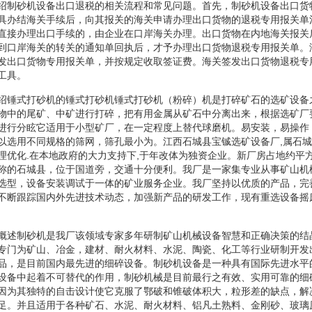
绍制砂机设备出口退税的相关流程和常见问题。首先，制砂机设备出口货
具办结海关手续后，向其报关的海关申请办理出口货物的退税专用报关单
直接办理出口手续的，由企业在口岸海关办理。出口货物在内地海关报关
到口岸海关的转关的通知单回执后，才予办理出口货物退税专用报关单。
发出口货物专用报关单，并按规定收取签证费。海关签发出口货物退税专
工具。
绍锤式打砂机的锤式打砂机锤式打砂机（粉碎）机是打碎矿石的选矿设备
物中的尾矿、中矿进行打碎，把有用金属从矿石中分离出来，根据选矿厂
进行分眩它适用于小型矿厂，在一定程度上替代球磨机。易安装，易操作
以选用不同规格的筛网，筛孔最小为。江西石城县宝铖选矿设备厂,属石城
理优化.在本地政府的大力支持下,于年改体为独资企业。新厂房占地约平方
称的石城县，位于国道旁，交通十分便利。我厂是一家集专业从事矿山机
选型，设备安装调试于一体的矿业服务企业。我厂坚持以优质的产品，完
不断跟踪国内外先进技术动态，加强新产品的研发工作，现有重选设备摇
概述制砂机是我厂该领域专家多年研制矿山机械设备智慧和正确决策的结
专门为矿山、冶金，建材、耐火材料、水泥、陶瓷、化工等行业研制开发
品，是目前国内最先进的细碎设备。制砂机设备是一种具有国际先进水平
设备中起着不可替代的作用，制砂机械是目前最行之有效、实用可靠的细
因为其独特的自击设计使它克服了鄂破和锥破体积大，粒形差的缺点，解
足。并且适用于各种矿石、水泥、耐火材料、铝凡土熟料、金刚砂、玻璃