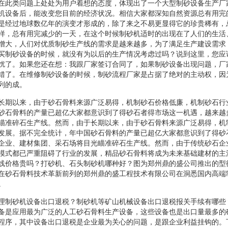
在此类问题上处处为用户着想的态度，体现出了一个大型制砂设备生产厂
机设备后，能改变您目前的经济状况。相信大家都深知自然资源总有用完
是经过地球数亿年的演变才形成的，除了来之不易更显得它的珍贵稀有，
样，总有用完减少的一天，在这个时候制砂机适时的出现在了人们的生活
增大，人们对优质制砂生产线的需求是越来越多，为了满足生产建设需求
买制砂设备的时候，就没有为以后的生产情况考虑过吗？说到这里，您应
扰了。如果您还在想：我跟厂家签订合同了，如果制砂设备出现问题，厂
错了。在维修制砂设备的时候，制砂流程厂家是占据了绝对的主动权，因
列的成。
长期以来，由于砂石骨料来源广泛易得，机制砂石价格低廉，机制砂石行
砂石骨料的产量已超亿大家都意识到了得砂石者得市场这一机遇，越来越
瞄准碎石生产线。然而，由于长期以来，由于砂石骨料来源广泛易得，机
发展。据不完全统计，年中国砂石骨料的产量已超亿大家都意识到了得砂
企业、建材集团、采石场将目光瞄准碎石生产线。然而，由于传统砂石企
模式都已严重阻碍了行业的发展，精品砂石骨料将成为未来基础建材的主
线价格贵吗？打砂机、石头制砂机哪种好？图为郑州鼎的盛公司推出的型
在砂石骨料技术革新前列的郑州鼎的盛工程技术有限公司在洞悉国内高端
。
理制砂机设备出口退税？制砂机等矿山机械设备出口退税报关手续有哪些
备是应用最为广泛的人工砂石骨料生产设备，这些设备也是出口量最多的
程序，其中设备出口退税是企业最为关心的问题，是跟企业利益挂钩的。