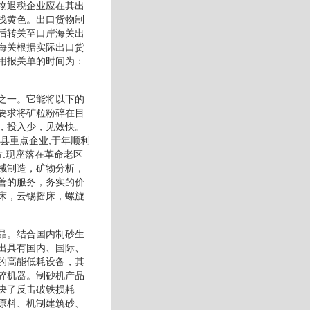
物退税企业应在其出
浅黄色。出口货物制
后转关至口岸海关出
海关根据实际出口货
用报关单的时间为：
之一。它能将以下的
要求将矿粒粉碎在目
，投入少，见效快。
县重点企业,于年顺利
.现座落在革命老区
械制造，矿物分析，
善的服务，务实的价
床，云锡摇床，螺旋
晶。结合国内制砂生
出具有国内、国际、
的高能低耗设备，其
碎机器。制砂机产品
决了反击破铁损耗
原料、机制建筑砂、