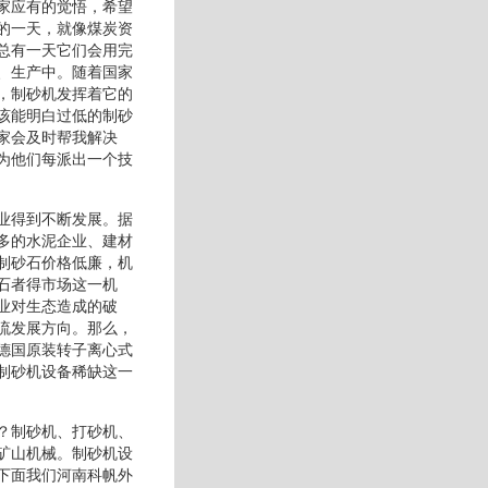
家应有的觉悟，希望
的一天，就像煤炭资
总有一天它们会用完
、生产中。随着国家
，制砂机发挥着它的
该能明白过低的制砂
家会及时帮我解决
为他们每派出一个技
业得到不断发展。据
多的水泥企业、建材
制砂石价格低廉，机
石者得市场这一机
业对生态造成的破
流发展方向。那么，
德国原装转子离心式
制砂机设备稀缺这一
？制砂机、打砂机、
矿山机械。制砂机设
下面我们河南科帆外