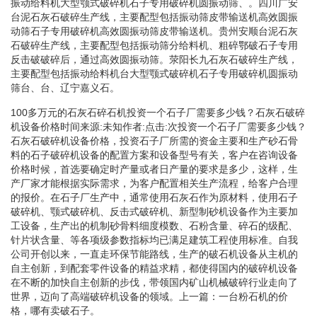
振动给料机大型颚式破碎机石子专用破碎机圆振动筛、。四川广安
台泥石灰石破碎生产线，主要配型包括振动筛皮带输送机高效圆振
动筛石子专用破碎机高效圆振动筛皮带输送机。贵州安顺台泥石灰
石破碎生产线，主要配型包括振动筛分给料机、粗碎鄂破石子专用
反击破破碎后，通过高效圆振动筛。荥阳长九石灰石破碎生产线，
主要配型包括振动给料机台大型颚式破碎机石子专用破碎机圆振动
筛台、台、辽宁嘉义石。
100多万元的石灰石碎石机投资一个石子厂需要多少钱？石灰石破碎
机设备价格时间来源:未知作者:点击:次投资一个石子厂需要多少钱？
石灰石破碎机设备价格，投资石子厂所需的资金主要和生产砂石骨
料的石子破碎机设备的配置方案和设备型号有关，客户在咨询设备
价格时候，首选要确定时产量或者日产量的要求是多少，这样，生
产厂家才能根据实际需求，为客户配置相关生产流程，给客户合理
的报价。在石子厂生产中，通常使用石灰石作为原材料，使用石子
破碎机、颚式破碎机、反击式破碎机、新型制砂机设备作为主要加
工设备，生产出的机制砂骨料细度模数、石粉含量、碎石的级配、
针片状含量、等各项级参数指标均已满足建筑工程使用标准。自我
公司开创以来，一直走环保节能路线，生产的破石机设备从主机的
自主创新，到配套零件设备的精益求精，都使得国内的破碎机设备
在不断的加快自主创新的步伐，带领国内矿山机械破碎行业走向了
世界，迈向了高端破碎机设备的领域。上一篇：一台粉石机的价
格，哪有卖破石子。