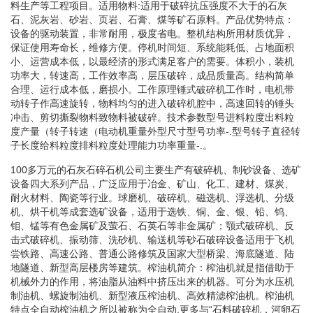
料生产等工程项目。适用物料:适用于破碎抗压强度不大于的石灰
石、泥灰岩、砂岩、页岩、石膏、煤等矿石原料。产品优势特点：
设备的驱动装置，非常耐用，极度省电。整机结构所用材质优异，
保证使用寿命长，维修方便。停机时间短、系统能耗低、占地面积
小、运营成本低，以最经济的形式满足客户的需要。体积小，装机
功率大，转速高，工作效率高，层压破碎，成品质量高。结构简单
合理、运行成本低，磨损小。工作原理锤式破碎机工作时，电机带
动转子作高速旋转，物料均匀的进入破碎机腔中，高速回转的锤头
冲击、剪切撕裂物料致物料被破碎。技术参数型号进料粒度出料粒
度产量（转子转速（电动机重量外型尺寸型号功率-.型号转子直径转
子长度给料粒度排料粒度处理能力功率重量-.。
100多万元的石灰石碎石机公司主要生产有破碎机、制砂设备、选矿
设备四大系列产品，广泛应用于冶金、矿山、化工、建材、煤炭、
耐火材料、陶瓷等行业。球磨机、破碎机、磁选机、浮选机、分级
机、烘干机等成套选矿设备，适用于选铁、铜、金、银、铅、钨、
钼、锰等有色金属矿及萤石、石英石等非金属矿；颚式破碎机、反
击式破碎机、振动筛、洗砂机、输送机等砂石破碎设备适用于飞机
尝铁路、高速公路、普通公路修筑及国家大型桥梁、海底隧道、陆
地隧道、新型高层楼房等建筑。榨油机简介：榨油机就是指借助于
机械外力的作用，将油脂从油料中挤压出来的机器。可分为水压机
制油机、螺旋制油机、新型液压榨油机、高效精滤榨油机。榨油机
特点全自动榨油机之所以被称为全自动.更多与“石料破碎机，河卵石