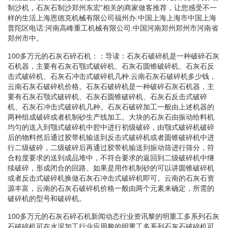
制沙机，石灰石制沙郑州东宏”相关的商家做客推荐，让您感受不一
样的生活上海恩德克机械有限公司福州办:中国上海上海市中国上海
普陀区电话:河南高峰重工机械有限公司:中国河南郑州郑州市河南省
郑州市中。
100多万元的石灰石碎石机：：导读：石灰石破碎机是一种破碎石灰
石机器，主要有石灰石颚式破碎机、石灰石圆锥破碎机、石灰石反
击式破碎机、石灰石冲击式破碎机几种.云南石灰石破碎机多少钱，
云南石灰石破碎机价格。石灰石破碎机是一种破碎石灰石机器，主
要有石灰石颚式破碎机、石灰石圆锥破碎机、石灰石反击式破碎
机、石灰石冲击式破碎机几种。石灰石破碎加工一般由上述机器的
两种组成破碎或者机制砂生产线加工。大块的石灰石由振动给料机
均匀的送入到颚式破碎机中腔中进行初级破碎，由颚式破碎机破碎
后的物料然后通过胶带机输送到反击式破碎机或者圆锥破碎机中进
行二级破碎，二级破碎后再通过胶带机输送到振动筛进行筛分，符
合粒度要求的送到成品堆中，不符合要求的返回到二级破碎机中继
续破碎，形成闭合的回路。如果是用作机制砂的可以讲圆锥破碎机
或者反击式破碎机换做石灰石冲击式破碎机即可。云南的石灰石资
源丰富，云南的石灰石破碎机价格一般由两个元素来确定，所需的
破碎机的型号和破碎机。
100多万元的石灰石碎石机新闻动态行业资讯黎的明重工多系列石灰
石破碎机可在水泥加工行业应用黎的明重工多系列石灰石破碎机可