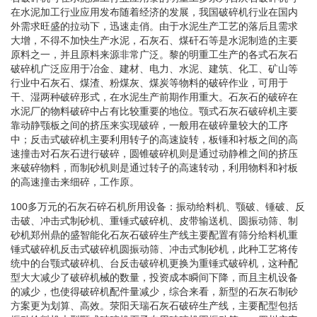
在水泥加工行业应用发布随着经济的发展，我国破碎机行业在国内
外需求旺盛的拉动下，迅速走俏。由于水泥生产工艺的落后且需求
大增，不得不加快生产水泥，石灰石、煤矸石等是水泥制造的主要
原料之一，并且原料来源非常广泛。黎的明重工生产的各式石灰石
破碎机广泛应用于冶金、建材、电力、水泥、建筑、化工、矿山等
行业中石灰石、煤渣、粉煤灰、煤炭等物料的破碎作业，可用于
干、湿两种破碎形式，在水泥生产前期作用重大。石灰石的破碎在
水泥厂的物料破碎中占有比较重要的地位。颚式石灰石破碎机主要
靠动静颚板之间的挤压来实现破碎，一般用在破碎量较大的工序
中；反击式破碎机主要利用转子的高速旋转，板锤和衬板之间的高
速撞击对石灰石进行破碎，圆锥破碎机则是通过动静椎之间的挤压
来破碎物料，而制砂机则是通过转子的高速转动，利用物料和衬板
的高速撞击来细碎，工作原。
100多万元的石灰石碎石机所用设备：振动给料机、颚破、锤破、反
击破、冲击式制砂机、重锤式破碎机、皮带输送机、圆振动筛、制
砂机郑州鼎的盛智能化石灰石破碎生产线主要配置有筛分给料机重
锤式破碎机反击式破碎机圆振动筛、冲击式制砂机，此种工艺将传
统中的台颚式破碎机、台反击破碎机更换为重锤式破碎机，这种配
型大大减少了破碎机械的数量，投资成本瞬间下降，而且主机设备
的减少，也使得破碎机配件量减少，综合来看，新型的石灰石制砂
方案更为划算、高效。荥阳天瑞石灰石破碎生产线，主要配型包括