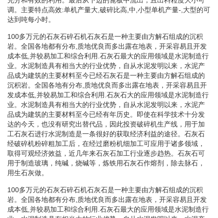
调。主要特点高效:单机产量大,破碎比高,中,小型单机产量-,大型的可
达到吨每小时。
100多万元的石灰石碎石机石灰石是一种主要由方解石组成的沉积
岩。全国各地都有分布,质地优良而多出露在地表，开采容易且开发
成本低,并较易加工和综合利用.石灰石最大的应用领域是水泥制造行
业。水泥制造具有相当大的行业优势，自从水泥发明以来，水泥产
品成为建筑的主要材料至今已经石灰石是一种主要由方解石组成的
沉积岩。全国各地有分布,质地优良而多出露在地表，开采容易且开
发成本低,并较易加工和综合利用.石灰石大的应用领域是水泥制造行
业。水泥制造具有相当大的行业优势，自从水泥发明以来，水泥产
品成为建筑的主要材料至今已经有年历史。即使在科学技术十分发
达的今天，也没有研究出替代品，因此投资破碎机生产线，用于加
工石灰石进行水泥制造是一条很好的获取经济利益的途径。石灰石
经破碎机粉碎粗加工后，在经过磨粉机细加工可应用于诸多领域，
取得可观经济效益，近几年来石灰石加工行业逐步趋热。石灰石可
用于制造玻璃，纯碱，烧碱等，炼铁用石灰石作熔剂，除去脉石，
用生石灰做。
100多万元的石灰石碎石机石灰石是一种主要由方解石组成的沉积
岩。全国各地都有分布,质地优良而多出露在地表，开采容易且开发
成本低,并较易加工和综合利用.石灰石最大的应用领域是水泥制造行