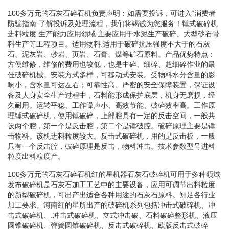
100多万元的石灰石碎石机负责声明：如需要投诉，可进入“消费者
防骗指南”了解投诉及处理流程，我们将竭诚为您服务！锤式破碎机
进料粒度:生产能力应用领域:主要应用于水泥生产破碎、大型砂石骨
料生产等工程项目。适用物料:适用于破碎抗压强度不大于的石灰
石、泥灰岩、砂岩、页岩、石膏、煤等矿石原料。产品优势特点：
方便维修，维修的费用也较低，也是中碎、细碎、超细碎作业的最
佳破碎机械。安装方式多样，可移动式安装。受物料水分含量的影
响小，含水量可达左右；可靠性高、严密的安全保障装置，保证设
备及人身安全生产过程中，石料能形成保护底层，机身无磨损，经
久耐用。运转平稳、工作噪声小、高效节能、破碎效率高。工作原
理锤式破碎机，使用锤破碎，上部腔具有一定的反击空间，一般共
设两个腔，第一个是反击腔，第二个是锤破腔。破碎原理主要是锤
击物料。该机进料粒度较大。反击式破碎机，用的是反击板，一般
只有一个反击腔，破碎原理是反击，物料冲击。技术参数型号进料
粒度出料粒度产。
100多万元的石灰石碎石机红的星机器石灰石破碎机可用于多种领域
发布破碎机是石灰石加工工艺中的主要设备，应用可调节出料粒度
的新型破碎机，可出产出适合各种用途的石灰石原料。知足各行业
加工要求。河南红的星所出产的破碎机系列包括冲击式破碎机、冲
击式破碎机、.冲击式破碎机、立式冲击破、石料破碎整形机、液压
圆锥破碎机、弹簧圆锥破碎机、反击式破碎机、欧版反击式破碎