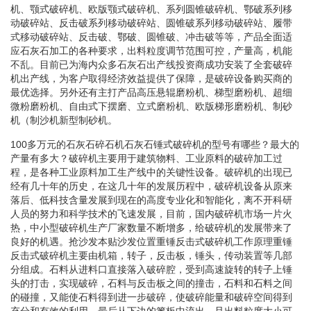
机、颚式破碎机、欧版颚式破碎机、系列圆锥破碎机、鄂破系列移
动破碎站、反击破系列移动破碎站、圆锥破系列移动破碎站、履带
式移动破碎站、反击破、鄂破、圆锥破、冲击破等等，产品全面适
应石灰石加工的各种要求，出料粒度调节范围可控，产量高，机能
不乱。目前已为海内众多石灰石出产线投资商成功安装了全套破碎
机出产线，为客户取得经济效益提供了保障，是破碎设备购买商的
最优选择。另外还有主打产品高压悬辊磨粉机、梯型磨粉机、超细
微粉磨粉机、自由式下摆磨、立式磨粉机、欧版梯形磨粉机、制砂
机（制沙机新型制砂机。
100多万元的石灰石碎石机石灰石锤式破碎机的型号有哪些？最大的
产量有多大？破碎机主要用于建筑物料、工业原料的破碎加工过
程，是各种工业原料加工生产线中的关键性设备。破碎机的出现已
经有几十年的历史，在这几十年的发展历程中，破碎机设备从原来
落后、低科技含量发展到现在的高度专业化和智能化，离不开科研
人员的努力和科学技术的飞速发展，目前，国内破碎机市场一片火
热，中小型破碎机生产厂家数量不断增多，给破碎机的发展带来了
良好的机遇。抢沙发本贴沙发位置重锤反击式破碎机工作原理重锤
反击式破碎机主要由机箱，转子，反击板，锤头，传动装置等几部
分组成。石料从进料口直接落入破碎腔，受到高速旋转的转子上锤
头的打击，实现破碎，石料与反击板之间的撞击，石料和石料之间
的碰撞，又能使石料得到进一步破碎，使破碎能量和破碎空间得到
充分和有效的利用。最后从下边的篦板中流出，且出料粒度大小可