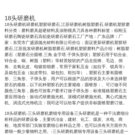
18头研磨机
18头研磨机研磨机塑胶研磨石,江苏研磨机树脂塑磨石,研磨机塑胶磨
料分类：磨料磨具超硬材料及涂附模具刀具各种磨料标签：棕刚玉
研磨石陶瓷研磨石高铝瓷研磨石研磨石工厂产地：广东品牌：厂
家：东莞市广盛源抛光材料有限公司价位：面议更新研磨机塑胶研
磨石,江苏批发研磨机树脂塑磨石,研磨机塑胶磨料产品介绍：树脂塑
磨石（塑磨石分圆锥.三角.金字塔.子弹头形状）塑胶石用于铝合金、
锌合金、铜、树脂（塑料）等材质较软的产品去批锋、毛边、倒
角、去氧化皮、电镀前细磨，常用于家私五金（如拉手、锁具等）
及箱包五金（如皮带扣、箱包扣、鞋扣等），塑胶石主要有圆锥
形、三角形、子弹头形，用户可以根据产品的形状及大小来选择塑
胶石的规格，以下此种塑胶石的主要规格：圆锥形：、可订做不同
颜色三角形，颜色可按客户要求订做子弹头形：标准规格塑磨石主
要应用场合：振动式研磨拋光机、滚桶式研磨拋光机、离心式拋光
机、涡流式光饰机注：我司还可以给客户提供非标圆锥塑磨订做。
18头研磨机-三头研磨机磨细专用设备三头研磨机是一种干法磨细分
析样品的研磨设备，主要供冶金，建材、化工、煤炭、水电、商
检、地质等部门实验室磨细公析样品之用，也可以供有关方面作为
磨细一般少量物料之用。-三头研磨机磨细专用设备三头研磨机是一