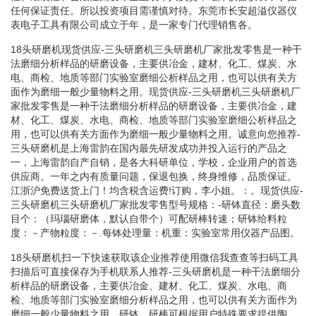
任何保证责任。所以投资项目需谨慎对待。东莞市长安超溢仪器仪
表电子工具有限公司成立于年，是一家专门代理销售各。
18头研磨机现货供应-三头研磨机三头研磨机厂家批发零售是一种干
法磨细分析样品的研磨设备，主要供冶金，建材、化工、煤炭、水
电、商检、地质等部门实验室磨细公析样品之用，也可以供有关方
面作为磨细一般少量物料之用。现货供应-三头研磨机三头研磨机厂
家批发零售是一种干法磨细分析样品的研磨设备，主要供冶金，建
材、化工、煤炭、水电、商检、地质等部门实验室磨细公析样品之
用，也可以供有关方面作为磨细一般少量物料之用。诚意向您推荐-
三头研磨机是上海雷韵在国内最先研发成功并投入运行的产品之
一，上海雷韵自产自销，是各大科研单位，学校，企业用户的首选
供应商。一年之内有质量问题，保退包换，终身维修，品质保证。
江浙沪免费送货上门！均含税含运费!订购，李小姐。：。现货供应-
三头研磨机三头研磨机厂家批发零售型号规格：-研钵直径：磨头数
目个：（玛瑙研磨体，默认自带个）可配研棒转速；研钵给料粒
度：－产物粒度：－.每钵处理量：机重：实验室常用仪器产品图。
18头研磨机扫一下快速获取该企业推荐使用微信我查查等扫码工具
扫描后可直接保存为手机联系人推荐-三头研磨机是一种干法磨细分
析样品的研磨设备，主要供冶金、建材、化工、煤炭、水电、商
检、地质等部门实验室磨细分析样品之用，也可以供有关方面作为
磨细一般少量物料之用。研钵、研棒可根据用户特殊要求提供陶