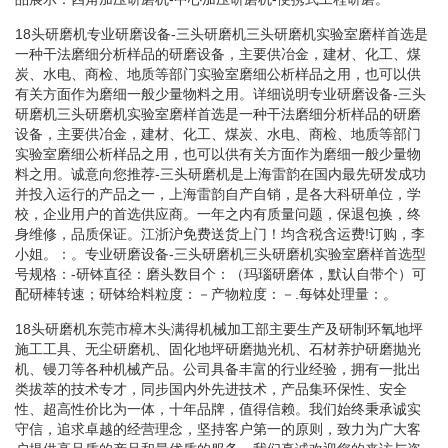
18头研磨机专业研磨设备-三头研磨机三头研磨机实验室磨样首选是
一种干法磨细分析样品的研磨设备，主要供冶金，建材、化工、煤
炭、水电、商检、地质等部门实验室磨细公析样品之用，也可以供
有关方面作为磨细一般少量物料之用。详细说明专业研磨设备-三头
研磨机三头研磨机实验室磨样首选是一种干法磨细分析样品的研磨
设备，主要供冶金，建材、化工、煤炭、水电、商检、地质等部门
实验室磨细公析样品之用，也可以供有关方面作为磨细一般少量物
料之用。诚意向您推荐-三头研磨机是上海雷韵在国内最先研发成功
并投入运行的产品之一，上海雷韵自产自销，是各大科研单位，学
校，企业用户的首选供应商。一年之内有质量问题，保退包换，终
身维修，品质保证。江浙沪免费送货上门！均含税含运费!订购，李
小姐。：。专业研磨设备-三头研磨机三头研磨机实验室磨样首选型
号规格：-研钵直径：磨头数目个：（玛瑙研磨体，默认自带个）可
配研棒转速；研钵给料粒度：－产物粒度：－.每钵处理量：。
18头研磨机东莞市樟木头满得机械加工部主要生产及研制环氧地坪
施工工具、无尘研磨机、固化地坪研磨抛光机、石材养护研磨抛光
机、镘刀等各种机械产品。公司具备丰富的行业经验，拥有一批出
类拔萃的技术专才，同步国内外先进技术，产品集环保性、安全
性、超高性价比为一体，十年品牌，值得信赖。我们始终秉承诚实
守信，追求卓越的经营理念，坚持客户第一的原则，致力为广大客