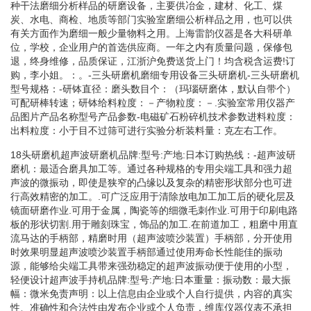
种干法磨细分析样品的研磨设备，主要供冶金，建材、化工、煤
炭、水电、商检、地质等部门实验室磨细公析样品之用，也可以供
有关方面作为磨细一般少量物料之用。上海雷韵仪器是各大科研单
位，学校，企业用户的首选供应商。一年之内有质量问题，保修包
退，终身维修，品质保证，江浙沪免费送货上门！均含税含运费!订
购，李小姐。：。-三头研磨机磨细专用设备三头研磨机-三头研磨机
型号规格：-研钵直径：磨头数目个：（玛瑙研磨体，默认自带个）
可配研棒转速；研钵给料粒度：－产物粒度：－.实验室常用仪器产
品图片产品名称型号产品参数-电磁矿石粉碎机技术参数进料粒度：
出料粒度：小于目不过筛可进行实验分析装料量：克左右工作。
18头研磨机超声波研磨机品牌:型号:产地:日本订购热线：-超声波研
磨机：最适合磨具加工等。通过各种规格的专用尖端工具和强力超
声波的微振动，即使是狭窄的凸缘以及复杂的精密形状部分也可进
行高效精密的加工。.可广泛应用于清除放电加工加工后的硬化层及
镜面研磨作业.可用于金属，陶瓷等的细微毛刺作业.可用于印刷电路
板的形状切割.用于雕刻珠宝，饰品的加工.在前道加工，粗磨中用直
流马达的手柄部，精磨时用（超声波喷沙装置）手柄部，分开使用
时效果明显超声波喷沙装置手柄部通过使用寿命长性能佳的振动
源，能够给尖端工具带来强劲稳定的超声波振动便于使用的小型，
轻便设计超声波手持机品牌:型号:产地:日本重量：振动数：最大振
幅：微米免责声明：以上信息由企业或个人自行提供，内容的真实
性、准确性和合法性由发布企业或个人负责，维库仪器仪表不承担