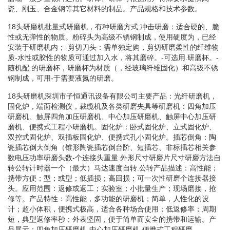
瓷、刚玉、合金钢等其它材料的制品。产品规格和技术参数。
18头研磨机批量式研磨机，有种研磨方式:冲击研磨：适合硬的、脆
性或无弹性的物质。粉碎头为高级不锈钢制成，使用硬度为，已经
安装于研磨机内；-剪切刀头：需单独定购，剪切研磨柔性的纤维物
质-水性或胶性的物质可通过加入水，将其磨碎。-可选用.研磨杯。-
随机配.的研磨杯，研磨杯为材质（，经玻璃纤维固化）和高级不锈
钢制成，可用-于需要液氮的研磨。
18头研磨机深圳市子恒通讯设备有限公司主要产品：光纤研磨机，
固化炉，端面检测仪，裁缆机及各类研磨夹具等研磨机：四角加压
研磨机、触屏四角加压研磨机、中心加压研磨机、触屏中心加压研
磨机、便携式工程小研磨机。固化炉：卧式固化炉、立式固化炉、
双控式固化炉、双插板固化炉、便携式孔小固化炉。插芯倒角：陶
瓷插芯倒大倒角（锥形陶瓷插芯倒台阶、短插芯、非标插芯相关参
数电压功率研磨头数-个连接头重量.外形尺寸研磨片尺寸研磨方法自
转公转计时器一个（最大）马达速度自转.公转产品描述：高性能；
携带方便；型；或型；低插损；高回损；可一次性研磨个连接器接
头。应用范围：返修或返工；实验室；小批量生产；现场磨接，抢
修等。产品特性：高性能，多功能的研磨机；简单，人性化的设
计；超小体积，便携式极高，适合各种场合使用；低返修率；周期
短，典型返修率秒；外表坚固，便于简单而安全的携带和运输。产
品展示：四角加压研磨机-中心加压研磨机-便携式工程研磨。