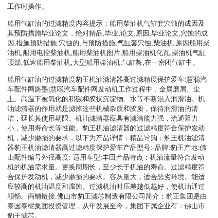
工作时操作。
船用气缸油的过滤精度内容提示：船用柴油机气缸套穴蚀的成因及
其预防措施毕业论文，绝对精品,毕业,论文,原因,毕业论文,穴蚀的成
因,措施预防措施,穴蚀的,与预防措施,气缸套穴蚀,柴油机,原因船用柴
油机,船用电控柴油机,船用柴油机图片,船用柴油机化瓦,柴油机气缸
顶部,低速船用柴油机,大型船用柴油机,气缸舞,在一密闭气缸中。
船用气缸油的过滤精度豹王机油滤清器高过滤精度保护爱车:慧聪汽
车配件网旖墨|慧聪汽车配件网发动机工作过程中，金属磨屑、尘
土、高温下被氧化的积碳和胶状沉淀物、水等不断混入润滑油。机
油滤清器的作用就是滤掉这些机械杂质和胶质，保待润滑油的清
洁，延长其使用期限。机油滤清器应具有滤清能力强，流通阻力
小，使用寿命长等性能。豹王机油滤清器的过滤精度符合保护发动
机，减少磨损的要求，以下为产品详情：精品导购：豹王机油滤清
器豹王机油滤清器高过滤精度保护爱车产品型号:-品牌:豹王产地:佛
山配件编号外径高度:-适用车型:丰田产品特点：机油流量符合发动
机的机油需求量。更换周期长，至少长于机油的寿命。过滤精度符
合保护发动机，减少磨损的要求。容灰量大，适合恶劣环境。能适
应较高的机油温度和腐蚀。过滤机油时压差越低越好，使机油通过
顺畅。商铺链接.佛山市豹王滤芯制造有限公司简介：豹王集团是由
泰国泰柅集团投资管理，从年发展至今，集团下属企业有：佛山市
豹王滤芯。