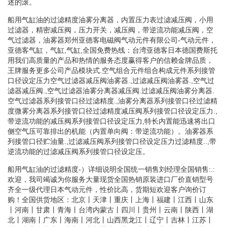
述的滚。
船用气缸油的过滤精度油雾分离器，内置压力表过滤减压阀，小用
过滤器，精密减压阀，压力开关，减压阀，带逆流功能减压阀，空
气过滤器，油雾器郑州亚德客电磁阀气动元件有限公司-气动元件，
亚德客气缸，气缸,气缸,全国免费热线：台湾亚德客日本德国费斯托
用我们高质量的产品和热情的服务态度赢得客户的信赖金牌品质，
王牌服务更多公司产品模块式.空气组合元件组合构成元件系列接管
口径设定压力空气过滤器减压阀油雾器.,过滤减压阀油雾器.,空气过
滤器减压阀.,空气过滤器油雾分离器减压阀.过滤减压阀油雾分离器.
空气过滤器系列接管口径过滤精度.,油雾分离器系列接管口径过滤精
度微雾分离器系列接管口径过滤精度减压阀系列接管口径设定压力.,
带逆流功能的减压阀系列接管口径设定压力,特长内置能迅速将出口
侧空气压可靠排出的机能（内置单向阀：带逆流功能）。油雾器系
列接管口径贮油量.,过滤减压阀系列接管口径设定压力过滤精度..,带
逆流功能的过滤减压阀系列接管口径设定压。
船用气缸油的过滤精度-）详细说明全国统一销售刘经理全国销售:.:
欢迎，我司竭诚为你服务大量现货全国热销原装进口厂价直销型号
齐全一级代理日本气动元件，性价比高，货期短欢迎客户询价订
购！全国供货地区：北京丨天津丨重庆丨上海丨福建丨江西丨山东
丨河南丨甘肃丨青海丨台湾内蒙古丨四川丨贵州丨云南丨陕西丨湖
北丨湖南丨广东丨海南丨河北丨山西黑龙江丨辽宁丨吉林丨江苏丨