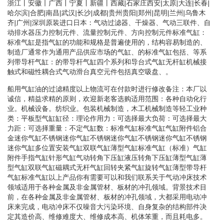
浙江丨安徽丨广西丨宁夏丨新疆丨西藏|石家庄西安|太原|大连|长春|
哈尔滨|合肥|南昌|武汉|长沙|成都|贵州贵阳|郑州|昆明|兰州|乌鲁木
齐|广州|深圳原装进口日本：气动过滤器、干燥器、气动三联件、自
动排水器压力控制元件、流量控制元件、方向控制元件标准气缸：
标准气缸是指气缸的功能和规格是普遍使用的，结构容易制造的、
制造厂通常作为通用产品供应市场的气缸、的标准气缸包括、等系
列带导杆气缸：的带导杆气缸四个系列和导台式气缸无杆缸机械接
触式和磁性耦合式气动滑台真空元件包括真空吸盘、。
船用气缸油的过滤精度以上物流可在付款时进行修改备注：本厂以
诚信，精益求精的原则，欢迎新老客选购适用范围：各种自动化行
业。机械设备。纺织业。包装机械制造，木工机械制造等轻工业种
类：平板型气缸缸径：理论作用力：可选择最大负荷：可选择最大
力距：可选择重量：不定气缸数：标准气缸标准气缸气缸附件铝合
金迷你气缸不锈钢迷你气缸不锈钢迷你气缸不锈钢迷你气缸不锈钢
迷你气缸多位置安装气缸双联气缸薄型气缸标准气缸（标准）气缸
附件手指气缸针形气缸气动转角下压缸液压转角下压缸薄型气缸薄
型气缸双联气缸磁耦式无杆气缸回转夹紧气缸旋转气缸薄型带导杆
气缸标准气缸以上产品你有需要可以和我们联系关于气动冲床技术
领域适用于各种金属及非金属管材、板材的冲孔领域。背景技术目
前，在各种金属及非金属管材、板材的冲孔领域，大都采用电动冲
床来完成，电动冲床不仅噪音大污染环境、自身复杂的结构部件决
定其造价高、维修难度大、维修成本高、机体笨重，而且耗电多。