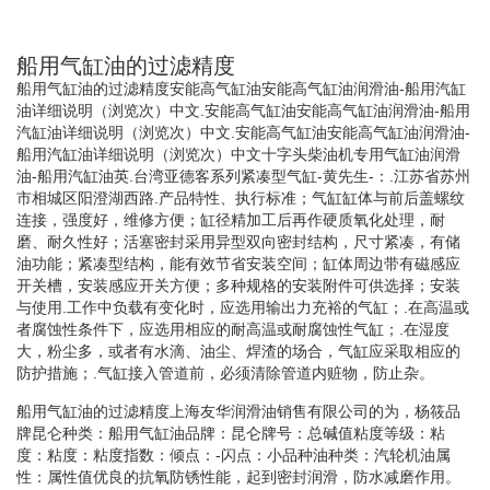
船用气缸油的过滤精度
船用气缸油的过滤精度安能高气缸油安能高气缸油润滑油-船用汽缸
油详细说明（浏览次）中文.安能高气缸油安能高气缸油润滑油-船用
汽缸油详细说明（浏览次）中文.安能高气缸油安能高气缸油润滑油-
船用汽缸油详细说明（浏览次）中文十字头柴油机专用气缸油润滑
油-船用汽缸油英.台湾亚德客系列紧凑型气缸-黄先生-：.江苏省苏州
市相城区阳澄湖西路.产品特性、执行标准；气缸缸体与前后盖螺纹
连接，强度好，维修方便；缸径精加工后再作硬质氧化处理，耐
磨、耐久性好；活塞密封采用异型双向密封结构，尺寸紧凑，有储
油功能；紧凑型结构，能有效节省安装空间；缸体周边带有磁感应
开关槽，安装感应开关方便；多种规格的安装附件可供选择；安装
与使用.工作中负载有变化时，应选用输出力充裕的气缸；.在高温或
者腐蚀性条件下，应选用相应的耐高温或耐腐蚀性气缸；.在湿度
大，粉尘多，或者有水滴、油尘、焊渣的场合，气缸应采取相应的
防护措施；.气缸接入管道前，必须清除管道内赃物，防止杂。
船用气缸油的过滤精度上海友华润滑油销售有限公司的为，杨筱品
牌昆仑种类：船用气缸油品牌：昆仑牌号：总碱值粘度等级：粘
度：粘度：粘度指数：倾点：-闪点：小品种油种类：汽轮机油属
性：属性值优良的抗氧防锈性能，起到密封润滑，防水减磨作用。