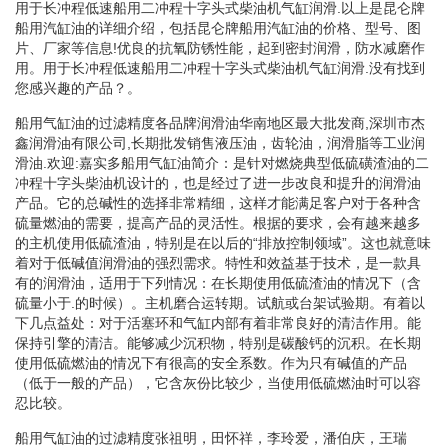
用于长冲程低速船用二冲程十字头式柴油机气缸润滑.以上是昆仑牌
船用汽缸油的详细介绍，包括昆仑牌船用汽缸油的价格、型号、图
片、厂家等信息!优良的抗氧防锈性能，起到密封润滑，防水减磨作
用。用于长冲程低速船用二冲程十字头式柴油机气缸润滑.没有找到
您感兴趣的产品？。
船用气缸油的过滤精度各品牌润滑油华南地区最大批发商,深圳市杰
鑫润滑油有限公司,长期批发销售液压油，齿轮油，润滑脂等工业润
滑油.欢迎:嘉实多船用气缸油简介：是针对燃烧典型低硫磺渣油的二
冲程十字头柴油机设计的，也是经过了进一步改良和提升的润滑油
产品。它的总碱性的选择非常精细，这样才能满足客户对于各种含
硫量燃油的需要，提高产品的灵活性。根据的要求，会有越来越多
的主机使用低硫渣油，特别是在以后的“排放控制领域”。这也就意味
着对于低碱值润滑油的强烈需求。特性和效益基于技术，是一款具
有的润滑油，适用于下列情况：在长期使用低硫渣油的情况下（含
硫量小于.的时候）。主机磨合运转期。试航或台架试验期。有着以
下几点益处：对于活塞环和气缸内部有着非常良好的清洁作用。能
保持引擎的清洁。能够减少沉积物，特别是碳酸钙的沉积。在长期
使用低硫燃油的情况下有很高的安全系数。作为只有碱值的产品
（低于一般的产品），它含灰份比较少，当使用低硫燃油时可以容
忍比较。
船用气缸油的过滤精度张祖明，田怀祥，李玲爱，潘伯庆，王瑞