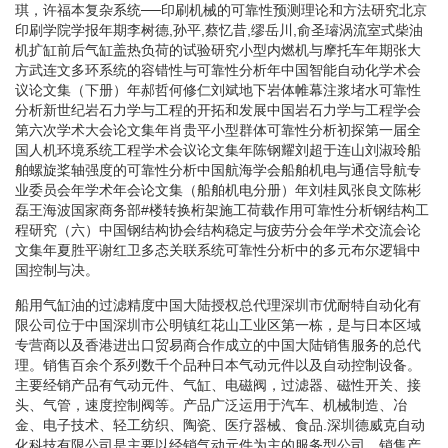
琪，许福本复杂系统──印刷机械的可靠性预测理论和方法研究北京
印刷学院学报年期李树德,孙平,蔡忆昔,缪岳川,俞圣璿涡流室式柴油
机扩缸前后气缸盖热负荷的试验研究小型内燃机与摩托车年期张大
方武连文多环系统的容错性与可靠性分析年中国智能自动化学术会
议论文集（下册）年郝哲何修仁刘斌地下岩体帷幕注浆堵水可靠性
分析新世纪岩石力学与工程的开拓和发展中国岩石力学与工程学会
第六次学术大会论文集年肖贵平小型群体可靠性分析初探第一届全
国人机环境系统工程学术会议论文集年陈钢耀刘超于连山刘淑玲船
舶螺旋桨轴强度的可靠性分析中国航海学会船舶机电与通信导航专
业委员会年学术年会论文集（船舶机电分册）年刘桂凤张良文陈彬
磊王海波国家商务部#楼转换桁架施工荷载作用可靠性分析钢结构工
程研究（六）中国钢结构协会结构稳定与疲劳分会年学术交流会论
文集年夏胜平谢红卫多态关联系统可靠性分析中的多元布尔逻辑中
国控制与决。
船用气缸油的过滤精度中国大陆授权总代理深圳市优耐特自动化有
限公司位于中国深圳市公明镇红花山工业区第一栋，是与日本区域
专营商以及香港进出口贸易商合作成立的中国大陆销售服务的总代
理。销售百余个系列数千个品种日本气动元件以及自动控制设备。
主要经销产品有气动元件、气缸、电磁阀，过滤器、磁性开关、接
头、气管，速度控制阀等。产品广泛运用于汽车、机械制造、冶
金、电子技术、轻工纺织、陶瓷、医疗器械、食品.深圳德威克自动
化科技有限公司是主要以经销气动元件为主的服务型公司，销售产