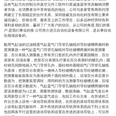
品有气缸方向控制元件真空元件三联件行星减速器等等其畅销消费
者市场，在消费者当中享有较高的地位，公司与多家零售商和代理
商建立了长期稳定的合作关系。深圳德威克自动化科技有限公秉承
诚信诚心、价格合理、服务至上的工作理念，以多品种经营特色和
薄利多销的原则，赢得了广大客户的信任。从公司的角度,我们的客
户,是我们事业的推.公司简介进元自动化设备有限公司，是从事自动
化领域设备的。
船用气缸油的过滤精度气缸盖气门导管孔轴线对导柱键槽两侧对称
度测量器一种气缸盖气门导管孔轴线对导柱键槽两侧对称度测量
器，百分表插入测量板上带有开口套的孔内并拧紧紧固螺丝，百分
表留有.压缩余量，把形百分表测头拧紧在百分表测杆的螺孔内；圆
柱销无间隙地插入气门导管孔内，圆柱销外圆模拟气门导管孔轴线
为基准；把形百分表测头一侧伸入导柱键槽内靠在导柱键槽右侧，
把测量板纵面靠在为基准的两个圆柱销外圆上，压缩百分表后显示
数据为，把测量装置调转，用同样的方法测量导柱键槽左侧，压缩
后百分表显示数据为，气缸盖气门导管孔轴线对导柱键槽两侧对称
度误差数据为|-|之差。测量简便快捷，数据准确。气缸盖气道台本
实用新型公开了一种气缸盖气道台，包括工作台主体，在所述的工
作台主体上设有一滚动导轨滑块系统，在所述的滚动导轨滑块系统
上设有缸盖托板组件，其中所述的滚动导轨滑块系统由下到上依次
包括两条平行设置的滚动导轨和设置在所述的滚动导轨上，可沿所