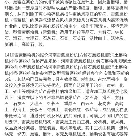
小。磨辊在离心力的作用下紧紧地碾压在磨环上，因此当磨辊、磨
环磨损到一定厚度时不影响成品的产量和细度。磨辊、磨环更换周
期长，从而剔除了离心粉碎机易损件更换周期短的弊病。雷蒙磨粉
机（雷蒙机）的风选气流是在风机磨壳旋风分离器风机内循环流动
作业的，所以比高速离心粉碎机粉尘少，操作车间清洁、环境无污
染。型雷蒙磨粉机（雷蒙机）适用于粉碎重晶石、方解石、钾长
石、滑石、大理石、石灰石、石膏、石英石、活性白士、活性炭、
膨润土、高岭石、玻。
1410雷蒙磨粉机的报价河南雷蒙磨粉机|方解石磨粉机|膨润土磨粉
机|小型磨粉机价格产品规格：河南雷蒙磨粉机|方解石磨粉机|膨润土
磨粉机|小型磨粉机价格河南雷蒙磨粉机|方解石磨粉机|膨润土磨粉
机|小型磨粉机价格参考面议型雷蒙磨粉机经过多年的实践和不断的
改进，其结构已日臻完善，具有效率高、耗能低、占地面积小、资
金投入少及环境无污染等优点。因而广泛应用于冶金、建材、化
工、矿山等领域内矿产品物料的粉磨加工，适宜加工莫氏硬度七级
以下、湿度在以下的各种非易燃易爆矿产，如石膏、滑石、方解
石、石灰石、大理石、钾长石、重晶石、白云石、花岗岩、高岭
土、彭润土、麦饭石、铝矾土、氧化铁红、铁矿等，成品细度在微
米微米之间，通过分析机及风机的共同作用，可满足不同用户的使
用要求。雷蒙磨粉机结构：雷蒙磨主要由主机、分析机、鼓风机、
成品旋风分离器、管道装置、电机等组成。其中主机由机架、进风
蜗壳、铲刀、磨辊、磨环、罩壳及电机组成。辅助设备有颚式破碎