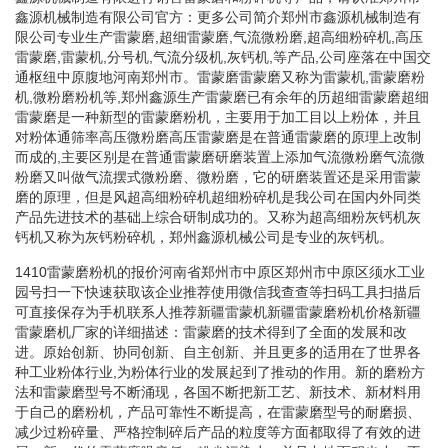
鑫源机械制造有限公司官方：更多公司简介郑州市鑫源机械制造有
限公司专业生产雷蒙磨,超细雷蒙磨,气流微粉磨,超高细粉碎机,高压
雷蒙磨,雷蒙机,分号机,气流分级机,灰钙机,等产品,公司座落在中国交
通枢纽中原腹地河南郑州市。雷蒙磨雷蒙磨又称为雷蒙机,雷蒙磨粉
机,微粉磨粉机等,郑州鑫源生产雷蒙磨已有余年的历超细雷蒙磨超细
雷蒙磨是一种新型的雷蒙磨粉机，主要用于加工目以上粉体，并且
对粉体通筛率高压微粉磨高压雷蒙磨是在普通雷蒙磨的原理上改制
而成的,主要区别是在普通雷蒙磨研磨装置上添加气流微粉磨气流微
粉磨又叫做气流摆式微粉磨、微粉磨，它的研磨装置还是采用雷蒙
磨的原理，但是风超高细粉碎机超细粉碎机是我公司在国内外同类
产品先进技术的基础上综合研制成功的。又称为超高细粉灰钙机灰
钙机又称为灰钙粉碎机，郑州鑫源机械公司是专业的灰钙机。
1410雷蒙磨粉机的报价河南省郑州市中原区郑州市中原区须水工业
园号扫一下快速获取该企业推荐使用微信我查查等扫码工具扫描后
可直接保存为手机联系人推荐新疆雷蒙机新疆雷蒙磨粉机价格新疆
雷蒙磨机厂家的详细描述：雷蒙磨的技术得到了全面的发展和改
进。原始创新、协同创新、自主创新、并且更多的适用在了世界各
种工业粉体行业,为粉体行业的发展起到了推动的作用。新的磨粉方
法和雷蒙磨型号不断涌现，各国不断把新工艺、新技术、新材料用
于自己的磨粉机，产品可靠性不断提高，在雷蒙磨型号的耐磨损、
减少过粉碎量、严格控制碎后产品的粒度等方面都取得了有效的进