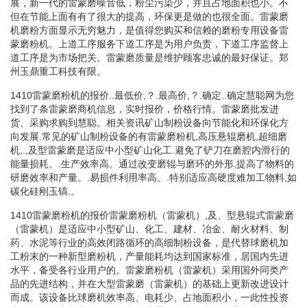
展，新一代的雷蒙磨噪音低，粉尘污染少，并且占地面积也小。不
但在节能上面有有了很大的提高，环保更是做的也很全面。雷蒙磨
机磨粉方面显示无穷魅力，是值得您购买和信赖的磨粉专用设备雷
蒙磨粉机。上道工序服务下道工序是为用户负责，下道工序监督上
道工序是为市场把关。雷蒙磨质量是维护顾客忠诚的最好保证。郑
州玉鼎重工科技有限。
1410雷蒙磨粉机的报价..最低价,？.最高价,？.确定..确定慧聪网为您
找到了条雷蒙磨商机信息，实时报价，价格行情。雷蒙磨批发进
货、采购求购到慧聪。相关资讯矿山制粉设备向节能化和环保化方
向发展.常见的矿山制粉设备的有雷蒙磨粉机,高压悬辊磨机,超细磨
机,.,及型雷蒙磨是适应中小型矿山化工.避免了铲刀在磨腔内滑行的
能量损耗。.生产效率高。通过改变磨辊与磨环的外形,提高了物料的
研磨效率和产量。.易损件利用率高。.特别适应高硬度难加工物料,如
碳化硅刚玉镐.。
1410雷蒙磨粉机的报价雷蒙磨粉机（雷蒙机）,及、型悬辊式雷蒙磨
（雷蒙机）是适应中小型矿山、化工、建材、冶金、耐火材料、制
药、水泥等行业的高效闭路循环的高细制粉设备，是代替球磨机加
工粉末的一种新型磨粉机，产量能耗均达到国家标准，居国内先进
水平，备受各行业用户的。雷蒙磨粉机（雷蒙机）采用国外同类产
品的先进结构，并在大型雷蒙磨（雷蒙机）的基础上更新改进设计
而成。该设备比球磨机效率高、电耗少、占地面积小，一此性投资