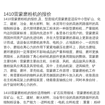
1410雷蒙磨粉机的报价
1410雷蒙磨粉机的报价,及、型悬辊式雷蒙磨是适应中小型矿山、化
工、建材、冶金、耐火材料、制、水泥等行业的高效闭路循环的高
细制粉设备，是代替球磨机加工粉末的一种新型磨粉机，产量能耗
均达到国家标准，居国内先进水平，备受各行业用户的。雷蒙磨采
用国外同类产品的先进结构，并在大型雷蒙磨的基础上更新改进设
计而成。该设备比球磨机效率高、电耗少、占地面积小，一此性投
资小。磨辊在离心力的作用下紧紧地碾压在磨环上，因此当磨辊、
磨环磨损到一定厚度时不影响成品的产量和细度。磨辊、磨环更换
周期长，从而剔除了离心粉碎机易损件更换周期短的弊病。雷蒙磨
主要结构：雷蒙磨主要由主机、分析器、风机、成品旋风分离器、
微粉旋风分离器及风管组成。其中，主机由机架、进风蜗壳、铲
刀、磨辊、磨环、罩壳组成。雷蒙磨工作原理：雷蒙磨粉机工作
时，将需要粉碎的物料从机罩壳侧面的进料斗加入机内，依靠悬挂
在主机梅花架上的磨辊装置，绕着垂直轴线公转，同时本身自转，
由于旋转时离心力的作。
1410雷蒙磨粉机的报价适用物料：矿石应用领域：雷蒙磨粉机是适
应矿山、化工、建材、耐火材料、冶金等行业的高效闭路循环的高
细制粉设备。生产能力：-进料粒度：-电机.出料粒度：.重量：.粉碎