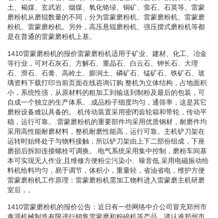
土、褐煤、玄武岩、烟煤、氧化铬绿、铜矿、萤石、石英等。雷蒙
磨粉机从磨辊数量的不同，分为雷蒙磨粉机、雷蒙磨粉机、雷蒙磨
粉机、雷蒙磨粉机。另外，高压悬辊磨粉机、强压摆式磨粉机等都
是在普通的雷蒙磨粉机上基。
1410雷蒙磨粉机的报价雷蒙磨粉机适用于矿业、建材、化工、冶金
等行业，可对石灰石、方解石、重晶石、白云石、钾长石、大理
石、滑石、石膏、高岭土、膨润土、磷矿石、锰矿石、铁矿石、玻
璃资料下载打印当前页面在线咨询订购.整机为立体结构，占地面积
小，系统性强，从原材料的粗加工到输送到制粉及最后的包装，可
自成一个独立的生产体系。.成品粉子细度均匀，通筛率，这是其它
磨粉设备难以具备的。.机传动装置采用密闭齿轮箱和带轮，传动平
稳，运行可靠。.雷蒙磨粉机的重要部件均采用优质钢材，耐磨件均
采用高性能耐磨材料，整机耐磨性能高，运行可靠。主机铲刀架在
运转时始终处于与物料接触，所以铲刀架由上下二部份组成，下座
磨损后拆卸连接螺栓可调换。.电气系统采用集中控制，磨粉车间基
本可实现无人作业,且维修方便粉尘污染小、噪音低.采用电磁振动给
料机给料均匀，易于调节，体积小，重量轻，省油省电，维护方便
雷蒙磨粉机工作原理：雷蒙磨粉机需加工物料进入雷蒙磨主机研磨
室后，。
1410雷蒙磨粉机的报价公告：近日有一些网络中介公司冒充郑州市
鑫源机械制造有限进行销售雷蒙磨和粉碎机等产品，请认准郑州市