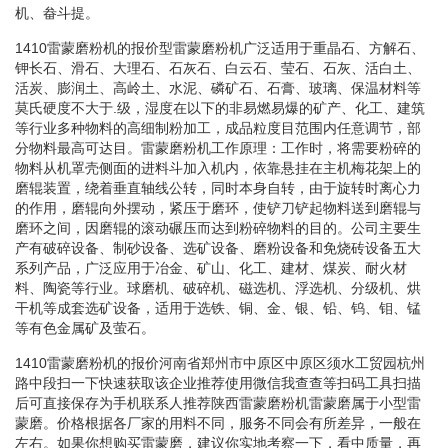
机、畚斗提。
1410雷蒙磨粉机的报价型雷蒙磨粉机广泛适用于重晶石、方解石、
钾长石、滑石、大理石、石灰石、白云石、莹石、石灰、活白土、
活炭、膨润土、高岭土、水泥、磷矿石、石膏、玻璃、保温材料等
莫氏硬度不大于.级，湿度在以下的非易燃易爆的矿产、化工、建筑
等行业多种物料的高细制粉加工，成品粒度目范围内任意调节，部
分物料最高可达目。雷蒙磨粉机工作原理：工作时，将需要粉碎的
物料从机罩壳侧面的进料斗加入机内，依靠悬挂在主机梅花架上的
磨辊装置，绕着垂直轴线公转，同时本身自转，由于旋转时离心力
的作用，磨辊向外摆动，紧压于磨环，使铲刀铲起物料送到磨辊与
磨环之间，因磨辊的滚动碾压而达到粉碎物料的目的。公司主要生
产有破碎设备、制砂设备、选矿设备、磨粉设备和免烧砖设备五大
系列产品，广泛应用于冶金、矿山、化工、建材、煤炭、耐火材
料、陶瓷等行业。球磨机、破碎机、磁选机、浮选机、分级机、烘
干机等成套选矿设备，适用于选铁、铜、金、银、铅、钨、钼、锰
等有色金属矿及萤石。
1410雷蒙磨粉机的报价河南省郑州市中原区中原区须水工贸园杭州
路中段扫一下快速获取该企业推荐使用微信我查查等扫码工具扫描
后可直接保存为手机联系人推荐陕西雷蒙磨粉机雷蒙磨属于小型雷
蒙磨。价格根据各厂家的用料不同，服务不同会有所差异，一般在
左右。如果你想购买雷蒙磨，建议你实地考察一下，看中质量，再