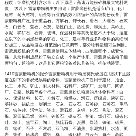
程度：细磨机物料含水量：以下原理：高速万能粉碎机最大物料硬
度：.级以下.雷蒙磨粉机主要用途：雷蒙磨粉机是适应矿山、化工、
建材、耐火材料、冶金等行业的高效闭路循环的高细制粉设备。雷
蒙磨粉机广泛用于重晶石、方解石、钾长石、滑石、大理石、石灰
石、白云石、莹石、石灰、活性白土、活性炭、膨润土、高岭土、
水泥、磷矿石、石膏、玻璃、保温材料等莫氏硬度不大于级，湿度
在以下的非易燃易爆的矿石、化工、建材等行业多种物料的高细制
粉加工，成品粒度在-目范围内任意调节，部分物料最细可达到目。.
雷蒙磨粉机的优点、雷蒙磨使用立体结构，占地面积小，成套性
强，从块料到成品粉子独立自成一个生产体系。雷蒙磨成品粉子细
度均匀，通筛率，这是其它磨粉设备难以具备的。机传动装置。
1410雷蒙磨粉机的报价雷蒙磨粉机用于粉磨莫氏硬度在.级以下且湿
度在以下的非易燃易爆的物料。雷蒙磨粉机广泛用于建材、冶金、
化工、水泥、矿山、耐火材料、石料厂、煤矿厂、发电厂、陶瓷
厂、公路、铁路等各个行业。雷蒙磨粉机粉磨的具体物料有：白
灰、保温材料、长石、方解石、粉煤灰、滑石、辉绿岩、磷矿石、
菱镁砂、铝矾土、膨润土、石灰、石灰石、石英砂、石英石、重晶
石、锆英砂、活性炭、瓷土、滑石粉、灰钙、化石、焦炭、聚乙
烯、聚四氟乙烯、涂料、钾长石、磷灰石、炉渣、煤矸石、绿碳化
硅、粘土、焦宝石、陶土、脱硫石膏、炭黑、煤渣、铁渣、碳黑、
煤、锰矿、石子、石灰岩、双飞粉、石油焦、水泥熟料、水渣、页
岩、铁矿、珍珠岩、重钙、稀土、碳化硅、白云石、氟石、高岭