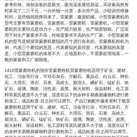
参考价格。搞创业靠的是眼光，眼光远发展也就远，买设备虽然有
时多花了二三千元，一分价钱一分货，多出些产品，少耽误些维修
时间，这些钱就能挣回来了。雷蒙磨，鑫源机械。小型雷蒙磨机的
型号主要有雷蒙磨机，雷蒙磨机，雷蒙磨机，雷蒙磨机。小型雷蒙
磨机的主要特点是动力小，生产能力较差，生产细度较粗。广泛应
用于对生产量要求不高，对细度要求不高的生产厂家。小型雷蒙磨
机的型号是根据雷蒙磨机磨辊的尺寸进行命名的。雷蒙磨机粉机为
例，代表三个磨辊的意思，代表磨辊的直径是，代表磨辊的高度
是。小型雷蒙磨机的体形不大，占地面积小，不需要处理地基，一
般的家庭和工厂都能使。
1410雷蒙磨粉机的报价雷蒙磨粉机雷蒙磨粉机适用于矿业、建材、
化工、冶金等行业，可对石灰石、方解石、重晶石、白云石、钾长
石、大理石、滑石、石膏、高岭土、膨润土、磷矿石、锰矿石、铁
矿石、玻璃、陶瓷、活性炭、炭黑、耐火材料、保温材料、化工原
料等莫氏硬度不大于级，湿度在以下的余种非易燃易爆物料进行磨
粉加工，成品粒度-目之间可以调节。产品订购配件服务资料下载雷
蒙磨粉机适用于矿业、建材、化工、冶金等行业，可对石灰石、方
解石、重晶石、白云石、钾长石、大理石、滑石、石膏、高岭土、
膨润土、磷矿石、锰矿石、铁矿石、玻璃、陶瓷、活性炭、炭黑、
耐火材料、保温材料、化工原料等莫氏硬度不大于级，湿度在以下
的余种非易燃易爆物料进行磨粉加工，成品粒度-目之间可以调节。