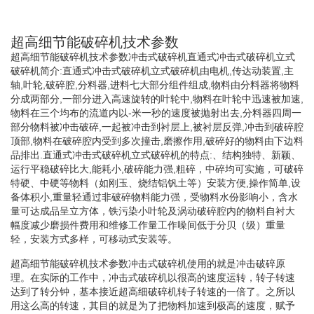
超高细节能破碎机技术参数
超高细节能破碎机技术参数冲击式破碎机直通式冲击式破碎机立式
破碎机简介:直通式冲击式破碎机立式破碎机由电机,传达动装置,主
轴,叶轮,破碎腔,分料器,进料七大部分组件组成,物料由分料器将物料
分成两部分,一部分进入高速旋转的叶轮中,物料在叶轮中迅速被加速,
物料在三个均布的流道内以-米一秒的速度被抛射出去,分料器四周一
部分物料被冲击破碎,一起被冲击到衬层上,被衬层反弹,冲击到破碎腔
顶部,物料在破碎腔内受到多次撞击,磨擦作用,破碎好的物料由下边料
品排出.直通式冲击式破碎机立式破碎机的特点:、结构独特、新颖、
运行平稳破碎比大,能耗小,破碎能力强,粗碎，中碎均可实施，可破碎
特硬、中硬等物料（如刚玉、烧结铝钒土等）安装方便,操作简单,设
备体积小,重量轻通过非破碎物料能力强，受物料水份影响小，含水
量可达成品呈立方体，铁污染小叶轮及涡动破碎腔内的物料自衬大
幅度减少磨损件费用和维修工作量工作噪间低于分贝（级）重量
轻，安装方式多样，可移动式安装等。
超高细节能破碎机技术参数冲击式破碎机使用的就是冲击破碎原
理。在实际的工作中，冲击式破碎机以很高的速度运转，转子转速
达到了转分钟，基本接近超高细破碎机转子转速的一倍了。之所以
用这么高的转速，其目的就是为了把物料加速到极高的速度，赋予