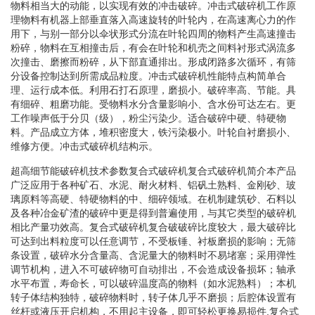
物料相当大的动能，以实现有效的冲击破碎。冲击式破碎机工作原
理物料有机器上部垂直落入高速旋转的叶轮内，在高速离心力的作
用下，与别一部分以伞状形式分流在叶轮四周的物料产生高速撞击
粉碎，物料在互相撞击后，有会在叶轮和机壳之间料衬形式涡流多
次撞击、磨擦而粉碎，从下部直通排出。形成闭路多次循环，有筛
分设备控制达到所需成品粒度。冲击式破碎机性能特点构简单合
理、运行成本低。利用石打石原理，磨损小。破碎率高、节能。具
有细碎、粗磨功能。受物料水分含量影响小、含水份可达左右。更
工作噪声低于分贝（级），粉尘污染少。适合破碎中硬、特硬物
料。产品成立方体，堆积密度大，铁污染极小。叶轮自衬磨损小、
维修方便。冲击式破碎机结构示。
超高细节能破碎机技术参数复合式破碎机复合式破碎机简介本产品
广泛应用于各种矿石、水泥、耐火材料、铝矾土熟料、金刚砂、玻
璃原料等高硬、特硬物料的中、细碎领域。在机制建筑砂、石料以
及各种冶金矿渣的破碎中更是得到普遍使用，与其它类型的破碎机
相比产量功效高。复合式破碎机复合破破碎比度较大，最大破碎比
可达到出料粒度可以任意调节，不受板锤、衬板磨损的影响；无筛
条设置，破碎水分含量高、含泥量大的物料时不易堵塞；采用弹性
调节机构，进入不可破碎物可自动排出，不会造成设备损坏；轴承
水平布置，寿命长，可以破碎温度高的物料（如水泥熟料）；本机
转子体结构独特，破碎物料时，转子体几乎不磨损；后腔体设置有
丝杆或液压开启机构，不用起主设备，即可轻松更换易损件.复合式