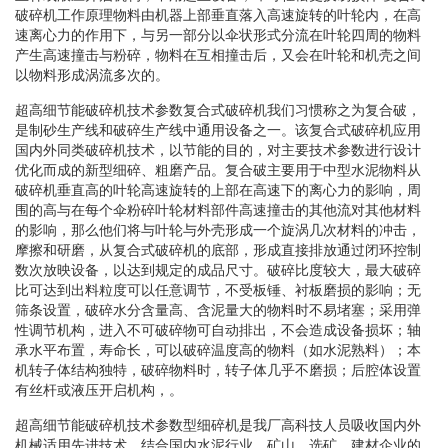
破碎机工作原理物料由机器上部垂直落入高速旋转的叶轮内，在高
速离心力的作用下，与另一部分以伞状形式分流在叶轮四周的物料
产生高速撞击与粉碎，物料在互相撞击后，又会在叶轮和机壳之间
以物料形成涡流多次的。
超高细节能破碎机技术参数复合式破碎机我们习惯称之为复合破，
是制砂生产线和破碎生产线中通用设备之一。该复合式破碎机应用
国内外同类破碎机技术，以节能的目的，对主要技术参数进行设计
优化而成的新型细碎、粗磨产品。复合破主要用于中型水泥物料从
破碎机垂直高的叶轮高速旋转的上部在高速下的离心力的影响，周
围的高与在每个伞粉碎叶轮材料部件高速撞击的其他流对其他材料
的影响，那么他们将与叶轮与外壳形成一个旋涡几次材料的冲击，
摩擦和研磨，从复合式破碎机的底部，形成直接排放通过闭环控制
数次放映设备，以达到规定的成品尺寸。破碎比度较大，最大破碎
比可达到出料粒度可以任意调节，不受板锤、衬板磨损的影响；无
筛条设置，破碎水分含量高、含泥量大的物料时不易堵塞；采用弹
性调节机构，进入不可破碎物可自动排出，不会造成设备损坏；轴
承水平布置，寿命长，可以破碎温度高的物料（如水泥熟料）；本
机转子体结构独特，破碎物料时，转子体几乎不磨损；后腔体设置
有丝杆或液压开启机构，。
超高细节能破碎机技术参数型细碎机是我厂高科技人员吸收国内外
机械适用先进技术，结合国内水泥行业、矿山，选矿、建材企业的