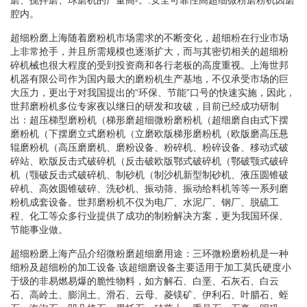
腔内。
超细粉磨上海随着磨粉机市场需求的不断变化，超细粉在行业市场
上非常抢手，并且所需规模也逐渐扩大，而与其密切相关的超细粉
碎机械也很大程度的受到投资商和各行老板的高度重视。上海世邦
机器有限公司作为国内最大的磨粉机生产基地，不仅承受市场的巨
大压力，更出于对我国提出的“环保、节能”口号的快速实施，因此，
世邦磨粉机多位专家夜以继日的研发和攻破，目前已经成功研制
出：超压梯型磨粉机（梯形磨超细微粉磨粉机（超细磨自由式下摆
磨粉机（下摆磨立式磨粉机（立磨欧版梯形磨粉机（欧版磨高压悬
辊磨粉机（高压磨磨机、磨粉设备、粉碎机、粉碎设备、移动式破
碎站、欧版反击式破碎机（反击破欧版鄂式破碎机（鄂破颚式破碎
机（颚破反击式破碎机、制砂机（制沙机新型制砂机、液压圆锥破
碎机、高效圆锥破碎、洗砂机、振动筛、振动给料机等等一系列磨
粉机成套设备。世邦磨粉机不仅为电厂、水泥厂、钢厂、脱硫工
程、化工等众多行业提供了成功的制粉解决方案，更为我国环保、
节能事业做。
超细粉磨上海产品介绍微粉磨超细磨用途：三环微粉磨粉机是一种
细粉及超细粉的加工设备.该超细磨设备主要适用于加工莫氏硬度小
于级的非易燃易爆的脆性物料，如方解石、白垩、石灰石、白云
石、高岭土、膨润土、滑石、云母、菱镁矿、伊利石、叶腊石、蛭