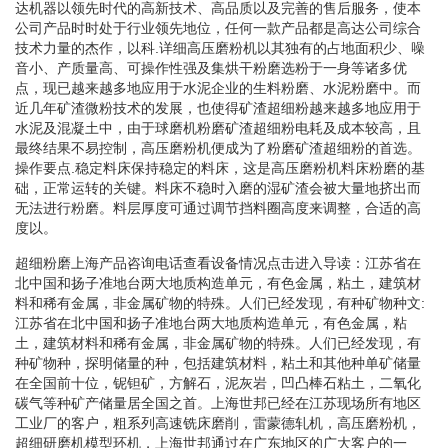
达机器以领先时代的高新技术、高品质以及完善的售后服务，使本
公司产品时时处于行业领先地位，任何一款产品都是高达公司综合
技术力量的杰作，以科.详细高压磨粉机以其独有的占地面积少、噪
音小、产质量高、可操作性强及集烘干粉磨选粉于一身等诸多优
点，现已越来越多地应用于水泥企业的生料粉磨、水泥粉磨中。而
近几年矿渣微粉技术的发展，也使得矿渣超细粉越来越多地应用于
水泥及混凝土中，由于球磨机粉磨矿渣超细粉电耗及成本较高，且
最终结果不易控制，高压磨粉机便成为了粉磨矿渣超细粉的首选。
操作要点.稳定料床保持稳定的料床，这是高压磨粉机料床粉磨的基
础，正常运转的关键。料床不稳时入磨的湿矿渣会被大量地挤出而
无法进行粉磨。料层厚度可通过调节挡料圈高度来调整，合适的高
度以。
超细粉磨上海产品咨询电话查看设备情况点击进入导读：江苏省在
北中国和扬子准地台两大地质构造单元，有色金属，粘土，建筑材
料和稀有金属，非金属矿物的特殊。人们已经发现，有种矿物种文:
江苏省在北中国和扬子准地台两大地质构造单元，有色金属，粘
土，建筑材料和稀有金属，非金属矿物的特殊。人们已经发现，有
种矿物种，探明储量的种，包括建筑材料，粘土和其他种单矿储量
在全国前十位，铌钽矿，方解石，泥灰岩，凹凸棒石粘土，二氧化
碳气等种矿产储量居全国之首。上海世邦已经在江苏现场所有地区
工业厂的客户，粗系列高速铣床磨削，雷蒙德轧机，高压磨粉机，
超细研磨机模型环机，上海世邦通过在广东地区的广大客户的一