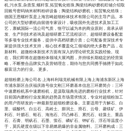
机,污水泵,杂质泵,螺杆泵,拓贸氧化锆珠,陶瓷结构砂磨机旺铺介绍取
回账号密码纳米材料粉碎设备；陶瓷结构砂磨机；拓贸氧化锆珠；
德国王恩螺杆泵是上海宫崎超细粉体技术有限公司的主导产品。本
公司的大型砂磨机由留德专家设计，吸收国外先进技术及加工工
艺，禀赋国际一流公司气质，恪守以诚为本的商业原则，肩承从研
发、生产到技术咨询及超细研磨工艺流程设计、超细研磨设备配套
等多项专业技术服务，提供中高档研磨介质；公司配备资深技术专
家提供强大技术支持，核心技术覆盖化工领域的绝大多数产品，在
新材料、超微粉体新技术方面有深入的理论研究及实践经验。现
在，我们即将在超微粉体领域大展鸿图，并持续长期稳定的经营策
略，不断整合品牌实力及营销理念，期待与您共同携手驰骋于如此
极富活力的行业。.更多。
超细粉磨上海公司名:上海科利瑞克机械有限上海上海浦东新区上海
市浦东新区合庆福庆路号徐文刚三环磨基本信息三环磨简介：三环
中速磨粉机系中速磨粉机，是汲取瑞典先进的磨粉行业技术，针对
目前国内磨粉行业发展的趋势及市场需求情况，专业对超细粉加工
的用户而研发的一种最新型超细粉磨设备。主要适用于方解石、白
垩、碳酸钙、白云石、高岭土、膨润土、滑石、云母、菱镁矿、伊
利石、叶腊石、蛭石、海泡石、凹凸棒石、累托石、硅藻土、重晶
石、石膏、明矾石、石墨、萤石、磷矿石、钾矿石、浮石等温度小
于，莫氏硬度在级以下非易燃易爆的非金属物料。三环磨构成：三