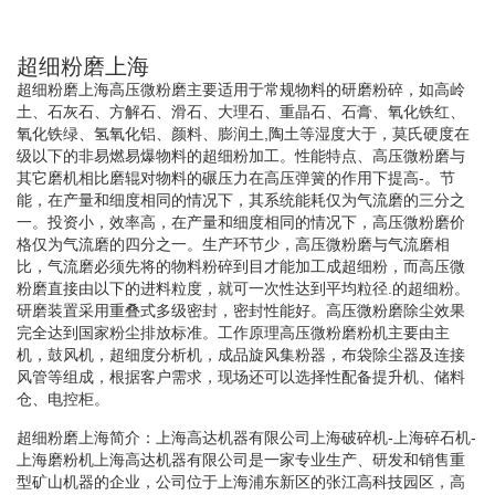
超细粉磨上海
超细粉磨上海高压微粉磨主要适用于常规物料的研磨粉碎，如高岭
土、石灰石、方解石、滑石、大理石、重晶石、石膏、氧化铁红、
氧化铁绿、氢氧化铝、颜料、膨润土,陶土等湿度大于，莫氏硬度在
级以下的非易燃易爆物料的超细粉加工。性能特点、高压微粉磨与
其它磨机相比磨辊对物料的碾压力在高压弹簧的作用下提高-。节
能，在产量和细度相同的情况下，其系统能耗仅为气流磨的三分之
一。投资小，效率高，在产量和细度相同的情况下，高压微粉磨价
格仅为气流磨的四分之一。生产环节少，高压微粉磨与气流磨相
比，气流磨必须先将的物料粉碎到目才能加工成超细粉，而高压微
粉磨直接由以下的进料粒度，就可一次性达到平均粒径.的超细粉。
研磨装置采用重叠式多级密封，密封性能好。高压微粉磨除尘效果
完全达到国家粉尘排放标准。工作原理高压微粉磨粉机主要由主
机，鼓风机，超细度分析机，成品旋风集粉器，布袋除尘器及连接
风管等组成，根据客户需求，现场还可以选择性配备提升机、储料
仓、电控柜。
超细粉磨上海简介：上海高达机器有限公司上海破碎机-上海碎石机-
上海磨粉机上海高达机器有限公司是一家专业生产、研发和销售重
型矿山机器的企业，公司位于上海浦东新区的张江高科技园区，高