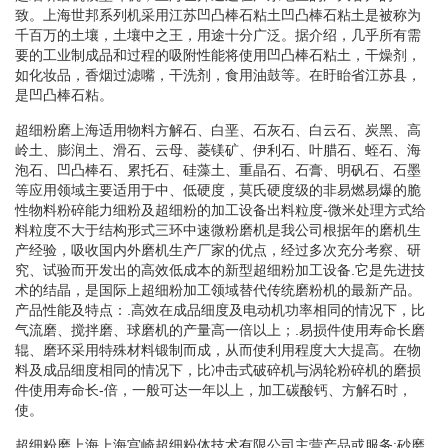
致。上海世邦系列机采用江苏凹凸棒石粘土凹凸棒石粘土是被称为
千百万的土壤，土壤中之王，用途十分广泛。据介绍，几乎所有需
要的工业制成品和过程的吸附性能将使用凹凸棒石粘土，干燥剂，
如化妆品，香烟过滤嘴，干洗剂，食用油鼓等。在盱眙省江苏县，
是凹凸棒石粘。
超细粉磨上海适用物料方解石、白垩、石灰石、白云石、炭黑、高
岭土、膨润土、滑石、云母、菱镁矿、伊利石、叶腊石、蛭石、海
泡石、凹凸棒石、累托石、硅藻土、重晶石、石膏、明矾石、石墨
等应用领域主要适用于中、低硬度，莫氏硬度级的非易燃易爆的脆
性物料粉碎能力细粉及超细粉的加工设备出料粒度-微米处理方式给
料粒度不大于结构形式三环中速微粉磨机是我公司根据年的磨机生
产经验，吸收国内外磨机生产厂家的优点，经过多次充分考察、研
究、试验而开发出的高效低成本的新型超细粉加工设备.它是先进技
术的结晶，是国际上超细粉加工领域替代传统磨粉机的最新产品。
产品性能及特点：.高效在成品细度及电动机功率相同的情况下，比
气流磨、搅拌磨、球磨机的产量高一倍以上；.易损件使用寿命长磨
辊、磨环采用特殊材料锻制而成，从而使利用程度大大提高。在物
料及成品细度相同的情况下，比冲击式破碎机与涡轮粉碎机的磨损
件使用寿命长-倍，一般可达一年以上，加工碳酸钙、方解石时，
使。
超细粉磨上海上海宫崎超细粉体技术有限公司主营产品或服务:砂磨