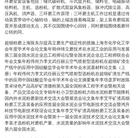
环磨全套设备包括：锤式破碎机、斗式提升机、储料仓、电磁振动
给料机、主机、选粉机、扩散式双旋风集粉器、脉冲式除尘器、高
压风机、消声器。三环磨工作原理：三环磨主机工作过程是通过传
动装置带动中心轴转动，轴的上端连接着梅花架，架上装有磨辊装
置并形成摆动支点，其不仅国围绕中心回转，同时磨辊围绕着磨环
公转的同。
超细粉磨上海陈东尔提高立磨生产稳定性的措施上海市化学化工学
会年度学术年会论文集年韩仲琦立磨技术在水泥工业的应用与发展
第三届全国水泥企业总工程师论坛暨全国水泥企业总工程师联合会
年会文集年程伟何力李文武任丽云空气喷射型选粉机在超细矿渣生
产线中的应用中国硅酸盐学会年学术年会水泥基材料论文集（上
册）年程伟何力李文武任丽云空气喷射型选粉机在超细矿渣生产线
中的应用中国硅酸盐学会年学术年会论文摘要集年李培彦罗时政陈
贯卓绿色产品高炉矿渣微粉第九届全国粉体工程学术会暨相关设
备、产品交流会论文专辑年杜小卫型选粉机力助水泥粉磨节能降耗
国内外水泥粉磨新技术交流大会暨展览会论文集年李艾平矿渣高细
粉磨工艺及装备的应用首届全国水泥企业节电新技术交流会暨鸿升
科技节电新技术联谊会论文集年李艾平矿渣高细粉磨工艺及装备的
应用中国水泥技术年会暨第十一届全国水泥技术交流大会论文集年
李喜才选粉机对磨机产量、水泥质量的影响年水泥技术交流大会暨
第六届全国水泥。