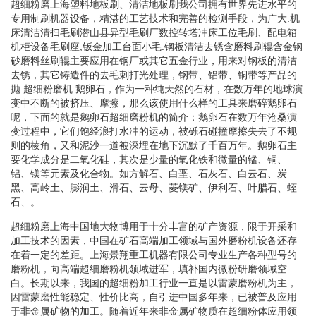
超细粉磨上海塑料地板刷、清洁地板刷我公司拥有世界先进水平的
专用制刷机器设备，精湛的工艺技术和完善的检测手段，为广大.机
床清洁清扫毛刷潜山县异型毛刷厂数控转塔冲床工位毛刷、配电箱
机柜设备毛刷座,钣金加工台面小毛.钢板清洁去锈含磨料刷辊含金钢
砂磨料丝刷辊主要应用在钢厂或其它五金行业，用来对钢板的清洁
去锈，其它铸造件的去毛刺打光处理，钢带、铝带、铜带等产品的
抛.超细粉磨机.鹅卵石，作为一种纯天然的石材，在数万年的地球演
变中不断的被挤压、摩擦，那么该使用什么样的工具来磨碎鹅卵石
呢，下面的就是鹅卵石超细磨粉机的简介：鹅卵石在数万年沧桑演
变过程中，它们饱经浪打水冲的运动，被砾石碰撞摩擦失去了不规
则的棱角，又和泥沙一道被深埋在地下沉默了千百万年。鹅卵石主
要化学成分是二氧化硅，其次是少量的氧化铁和微量的锰、铜、
铝、镁等元素及化合物。如方解石、白垩、石灰石、白云石、炭
黑、高岭土、膨润土、滑石、云母、菱镁矿、伊利石、叶腊石、蛭
石、。
超细粉磨上海中国地大物博用于十分丰富的矿产资源，限于开采和
加工技术的因素，中国在矿石高端加工领域与国外磨粉机设备还存
在着一定的差距。上海景翔重工机器有限公司专业生产各种型号的
磨粉机，向高端超细磨粉机领域进军，填补国内微粉研磨领域空
白。长期以来，我国的超细粉加工行业一直是以雷蒙磨粉机为主，
因雷蒙磨性能稳定、性价比高，自引进中国多年来，已被普及应用
于非金属矿物的加工。随着近年来非金属矿物质在超细粉体应用领