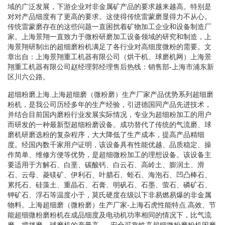
域的广泛发展，下游企业对非金属矿产品的要求越来越高。特别是
对对产品细度有了更高的要求。这使得传统雷蒙磨显得力不从心。
传统雷蒙磨存在的这些问题一直困扰着矿物加工企业和设备制造厂
家。上海景翔一直致力于微粉研磨加工设备领域的研究和制造，上
海景翔研制出的超细磨粉机满足了各行业对高细度微粉的需要。文
章出自：上海景翔重工机器有限公司（烘干机、球磨机网）上海景
翔重工机器有限公司赵经理郭经理售后热线：销售部-上海市浦东新
区川六公路。
超细粉磨上海.上海超细磨（微粉磨）生产厂家产品优势系列超细磨
粉机，是我公司历经多年的生产经验，引进德国同产品先进技术，
并结合目前国内磨粉行业发展实际情况，专业为超细粉加工的用户
而研发的一种最新型超细粉磨设备。成功替代了传统的气流磨、球
磨机研磨选粉的复杂程序，大大降低了生产成本，提高产品精细
度。经国内数千家用户证明，该设备具有性能优越、品质稳定、操
作简单、维修方便等优势，是超细微粉加工的理想设备。该设备主
要适用于方解石、白垩、碳酸钙、白云石、高岭土、膨润土、滑
石、云母、菱镁矿、伊利石、叶腊石、蛭石、海泡石、凹凸棒石、
累托石、硅藻土、重晶石、石膏、明矾石、石墨、萤石、磷矿石、
钾矿石、浮石等温度小于，莫氏硬度在级以下非易燃易爆的非金属
物料。上海超细磨（微粉磨）生产厂家-上海石虎性能特点.高效、节
能超细微粉磨粉机在成品细度及电动机功率相同的情况下，比气流
磨、搅拌磨、球磨机的产量高-。.安全可靠性高超细微粉磨粉机因磨