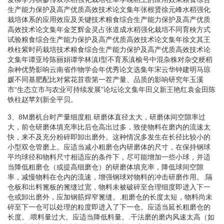
生产能力保护及高产优质高效技术论文集年张根贤徐元峰水稻强化
栽培体系的应用效应及关键技术粮食综合生产能力保护及高产优质
高效技术论文集年金芝辉金灵占张道成水稻强化栽培不同育秧方式
试验粮食综合生产能力保护及高产优质高效技术论文集年徐文其王
秩柱紫时药栽培技术粮食综合生产能力保护及高产优质高效技术论
文集年谭亚玲陈丽娟谭学林滇Ⅰ型不育系滇榆号中混杂株对杂交粳稻
杂种优势影响云南省作物学会年优秀论文选集年宋云华钟建明马琼
媛不同基肥配比对紫花苜蓿第一茬产量、品质的影响研究年玉溪
市“生态立市与农业可持续发展”论坛论文集年田义新王艳红袁金田陈
铁柱赵苹刘新全平贝。
3、8M磨机台时产量细度粗.研磨体直径太大，研磨体间空隙率过
大，前仓研磨体填充率比后仓高出过多，致使物料在磨内的流速太
快，来不及充分粉碎即卸出磨外。这种情况多发生在长径比较小的
小型双仓管磨上。应适当减小粗磨仓内研磨体的尺寸，在保持钢球
平均球径和物料尺寸相适应的条件下，尽可能增加一些小球，并适
当降低粗磨仓（或提高细磨仓）的研磨体填充率，降低球间空隙
率，减慢物料在仓内的流速，增强钢球对物料的冲击研磨作用。.隔
仓板和出料篦板的篦缝过宽，物料未被破碎至合理细度即进入下一
仓或卸出磨外，应加钢筋焊窄篦缝。.粗磨仓的长度太短，物料尚未
碎至下一仓可以处理的粒度即进入了下一仓。应适当延长粗磨仓的
长度。.喂料量过大。应适当降低料量。.干法磨的磨内风速太高（如