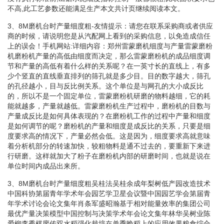
不高,此工艺参数还能满足生产本文共计页继续阅读本文。
3、8M磨机台时产量细度粗-友情提示：请您在联系采购商或者供应
商的时候，请说明您是从汽配网上看到的采购信息，以免造成信任
上的误会！手机网站:详细内容：郑州雷蒙磨机细度与产量雷蒙磨粉
机磨粉机产量的高低由细度而决定，那么雷蒙磨粉机的成品细度调
节和产量的高低有着什么样的关系呢？在一英寸长的直线上，有多
少个竖直的直线垂直排列的筛孔就是多少目。目的数字越大，筛孔
的孔径越小，目与反比例关系。这个单位是与网孔的大小成反比
的，所以不是一个固定单位，雷蒙磨粉机研磨的物料越细，它的耗
能就越多，产量就越低。雷蒙磨粉机生产过程中，磨粉机的目数与
产量成反比是如何具体表现的？在磨粉机工作的过程中产量和细度
是如何调节的呢？磨粉机的产量和细度是成反比的关系，只要是细
度要求高的情况下，产量必然会低。这是因为，细度要求高就意味
着分析机部分的转速加快，较粗物料是通不过去的，要重新下来进
行研磨。这样就加大了粉子在磨粉机内部的研磨时间，也就是说在
单位时间内成品出来所。
3、8M磨机台时产量细度粗吴桂法吴桂余成年梨树低产园改造技术
中国科协第届青年学术年会园艺学卫星会议暨中国园艺学会第届青
年学术讨论会论文集年肖条军盛昭瀚基于相对能量效率的集团公司
最优产量决策模型中国控制与决策学术年会论文集年林华吴树业陈
爱柳李秀棋廖传双水稻强化栽培在单季晚稻上的应用效果粮食综合