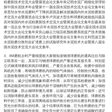
粉磨新技术交流大会暨展览会论文集年朱记明水泥厂精细化管理初
探中国水泥技术年会暨第十一届全国水泥技术交流大会论文集年杜
恭贵邹永华水泥磨时产下降的原因及解决措施国内外水泥粉磨新技
术交流大会暨展览会论文集年卢洪波大型生料球磨机效能低问题及
其对策国内外水泥粉磨新技术交流大会暨展览会论文集年彭森泉创
建一流企业,争当行业标兵年水泥技术交流大会暨第六届全国水泥技
术交流大会论文集年宋良山杨云兰辊压机预粉磨系统提产技术措施
国内外水泥粉磨新技术交流大会暨展览会论文集年白文利范波王新-
水泥助磨分散剂在矿渣磨上的试验研究年水泥技术大会暨第八届全
国水泥技术交流大会论文集年。
3、8M磨机台时产量细度粗大家都知道钢渣球磨机的通风往往与除
尘联系在一起，其实它与钢渣球磨机的产量还有直接关系，特别是
立式钢渣球磨机和风扫球磨机，产量完全依靠风机。粉磨中借助排
风机的力量，将钢渣球磨机内的细粉气体抽出，经粗粉分离器、收
尘器收集细粉后气体排入大气。加强通风可将钢渣球磨机内微粉及
时排出，减少过粉磨现象和缓冲作用，从而可提高粉磨效率；加强
通风还能及时排出球磨机内烘干湿物料而产生的水蒸气，减少细粉
粘附现象，防止糊球和篦孔堵塞，以保证球磨机的正常操作；还可
以消除球磨机磨头冒灰，改善环境污染，减少设备磨损。球磨机熟
料中的三率值，是采用离线或在线钙铁分析仪对出磨生料质量进行
荧光分析而得出的结果。这个结果快而准确，它为生料磨的生产控
制提供了准确操作依据。用化学分析方法测定出磨生料碳酸钙滴定