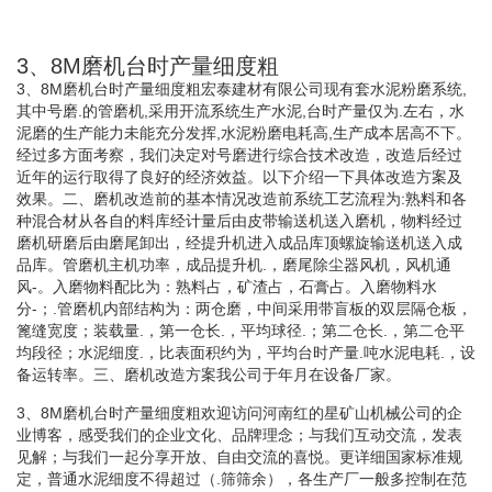
3、8M磨机台时产量细度粗
3、8M磨机台时产量细度粗宏泰建材有限公司现有套水泥粉磨系统,
其中号磨.的管磨机,采用开流系统生产水泥,台时产量仅为.左右，水
泥磨的生产能力未能充分发挥,水泥粉磨电耗高,生产成本居高不下。
经过多方面考察，我们决定对号磨进行综合技术改造，改造后经过
近年的运行取得了良好的经济效益。以下介绍一下具体改造方案及
效果。二、磨机改造前的基本情况改造前系统工艺流程为:熟料和各
种混合材从各自的料库经计量后由皮带输送机送入磨机，物料经过
磨机研磨后由磨尾卸出，经提升机进入成品库顶螺旋输送机送入成
品库。管磨机主机功率，成品提升机.，磨尾除尘器风机，风机通
风-。入磨物料配比为：熟料占，矿渣占，石膏占。入磨物料水
分-；.管磨机内部结构为：两仓磨，中间采用带盲板的双层隔仓板，
篦缝宽度；装载量.，第一仓长.，平均球径.；第二仓长.，第二仓平
均段径；水泥细度.，比表面积约为，平均台时产量.吨水泥电耗.，设
备运转率。三、磨机改造方案我公司于年月在设备厂家。
3、8M磨机台时产量细度粗欢迎访问河南红的星矿山机械公司的企
业博客，感受我们的企业文化、品牌理念；与我们互动交流，发表
见解；与我们一起分享开放、自由交流的喜悦。更详细国家标准规
定，普通水泥细度不得超过（.筛筛余），各生产厂一般多控制在范