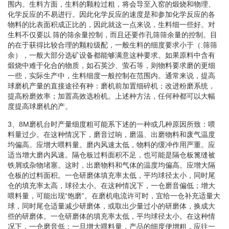
围内。生料方面，生料的颗粒过粗，将会导至入窑的煅烧和物理、
化学反应的不易进行。因此化学反应的速度是和参加化学反应的各
物料的比表面积成正比的，因此就这一点来说，生料细一些好。对
生料不仅要以.筛的筛余量控制，而且还要作孔筛筛余量的控制。目
的在于获得比较合理的颗粒级配，一般生料的细度要求小于（.筛筛
余），一般大部分选矿设备都能够满意这种要求。如果原料中含有
煅烧中难于化合的物质，如石英沙、萤石等，则物料要求磨的更细
一些，实际生产中，生料细度一般控制在范围内。通常来说，提高
球磨机产量的直接途径有种：磨机前加置细碎机；改进粉磨系统，
提高粉磨效率；加置高效选粉机。上述种方法，任何种都可以大幅
度提高球磨机的产。
3、8M磨机台时产量细度粗可能系下述的一种或几种原因所致：喂
料量过少。在这种情况下，磨音过响，磨温、出磨物料和废气温度
均偏高。应增大喂料量。磨内风速太低，物料的缓冲作用严重。应
适当增大磨内风速。隔仓板过料面积不足，也可能是隔仓板篦缝被
铁屑或杂物堵塞。这时，出磨物料和气体的温度均偏高。应增大隔
仓板的过料面积。一仓研磨体填充率太低，平均球径太小，同时尾
仓的填充率太高，球径太小。在这种情况下，一仓磨音偏低；增大
喂料量，可能出现“饱磨”。在磨机电流许可时，宜给一仓补充适量大
球，同时尾仓适量减少研磨体，或取出少量过小的研磨体，换成大
些的研磨体。一仓研磨体的填充率太低，平均球径太小。在这种情
况下，一仓磨音低；一旦增大喂料量，产品的细度便增粗，应往一