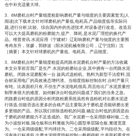
仓中补充适量大球。
3、8M磨机台时产量细度粗影响磨机产量与细度的主要因素暂无|人
阅读|次下载本文针对球磨机的产量低,电耗高,产品细度低等实际问
题,进行分析,比较。综合国内外的先进技术,对设备进行改造。改造后
可以大大提高磨机的粉磨能力,提产、降耗,是水泥厂理想的换代产
品。维普资讯.水泥应用《宁建材》辽彩响磨机产量与佃度的主要围
考冉东升，张媛，郭静波（阳水泥机械有限公司，辽宁沈阳）沈
［摘要］本文针对球磨机的产量低、电耗高、产品细度。
3、8M磨机台时产量细度粗提高闭路水泥磨机台时产量的方法收藏
本文分享前言我厂是生产.水泥的粉磨站企业,其中拥有一台闭路水泥
磨机。闭路水泥磨配有一台.旋风式选粉机。熟料为新型干法窑料,混
合材采用电厂的高效液态增钙渣。当细度指标控制在时,台时产量只
有吨。比表面积只有,不但生产水泥电耗很高,而且给出厂水泥质量控
制带来很大的难度。如何解决台时低的问题成了我们的当务之急。
闭路磨台时低的原因分析闭路粉磨系统虽然有选粉机对出磨水泥进
行筛选,但能否选出更多的合格产品主要取决于磨机是否能研磨出更
多更细的产品。所以我们排除选粉机的问题,确定台时低的原因是由
于磨机的研磨能力不足造成的。我厂水泥磨一仓采用阶梯衬板,二仓
为小波纹衬板,隔仓板和出料篦板为同心圆型单层隔仓板,篦缝宽度
为。一仓采用级级配,平均球径为。二仓采用级级配,平均段径为。在
没有执行标准前,出磨水泥细度指标控制一般都很粗,比表面积要求也