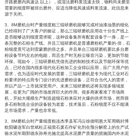
开路磨磨内风速达.以上），或湿法磨料浆流速太快，物料尚未磨至
需要的细度即被排出磨外。应适当降低风速或料浆流速。此信息来
源于关闭。
3、8M磨机台时产量细度粗三辊研磨机能够完成对油漆油墨的细化
已经得到了广大客户的验证，那么三辊研磨机应用在十分生产线上
是否能够达到细度需求呢，这种设备集所有配套设备于一身，是一
条完整的石粉生产线。并且三辊研磨机是普通磨粉机产量的-倍，石
粉细度竟可达到雷蒙磨的倍之多。并且单台三辊研磨机要比多台磨
粉设备节约左右的电能，而且生产时无粉尘噪音污染，更加的节能
环保。现如今，三辊研磨机凭借先进的制粉技术以及节能环保等优
点，已经在国内很多现代化石粉加工企业得以应用，应广大用户的
需求，也为适应时代发展的需要，三辊研磨机是专为现代工业对石
粉要求的特点而专门设计的先进磨粉设备，正符合当代人的需求，
所以产品一上市就深受用户。未来三辊研磨机还将实现多领域发
展，在更为广阔的市场发挥巨大的作用。很多商家看准了市场商
机，开始大规模生产制造超细石粉来应对火爆的供求市场，然而很
多石粉制造企业的设备较为老套，技术落后，石粉细度不仅不能满
足市场需求，产量也非常低。
3、8M磨机台时产量细度粗连杰李县军冯云徐德明惠大军周旸封博
欧阳啸连军白世斌杜正福萤石废石作矿化剂在预分解窑上的生产试
验水泥年期郭德东孙寿光施北提高水泥磨产质量的措施国内外水泥