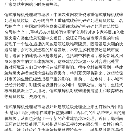
厂家网站主网站小时免费热线。
锤式破碎机处理城市垃圾：中国农业网农业资讯重锤式破碎机破碎
处理建筑垃圾，名号响当当！重锤式破碎机破碎处理建筑垃圾，名
号响当当！中国农业网信息来源重锤式破碎机破碎处理建筑垃圾，
名号响当当！,重锤式破碎机关闭查看评论进行讨论专家答疑加入收
藏夹发布类似信息繁體中文近日，鼎旺公司在做市场调查的时候，
发现了一个迫在眉捷的问题建筑垃圾堆积隐患。随着基建大潮的快
速涌进，乡村发展进程的加速发展，不管是乡村建设还是城市规
划，遗留下的建筑垃圾越来越多。包括城中村改造，楼房新建及房
屋装修发生的大量建筑垃圾。这些建筑垃圾如不及时合理化处置，
将对环境及人们日常生活造成严重影响。很多乡村都可看到一些建
筑垃圾夹杂着生活垃圾被随意丢弃，特别夏天即将到来，这些垃圾
对市民的生活已经造成很严重的影响。目前，一些乡村，中小城市
已经开始着手对建筑垃圾进行回收利用，破碎处理。这时，重锤式
破碎机就派上了大用场。锤式破碎机对破碎建筑混凝土和废弃砖石
等建筑垃圾，资源化再。
锤式破碎机处理城市垃圾郑州建筑垃圾处理企业来图订购只专用锤
头:慧聪工程机械网|在城市日益繁华时，给我们的生活带来大量的建
筑垃圾，从而也兴起了一个新的产业建筑垃圾处理。近日，郑州南
四环建筑垃圾处理厂从郑州鼎的盛工程技术有限公司一次性订购只
锤头。锤式破碎机作为建筑垃圾处理设备之一，锤头是其最容易损