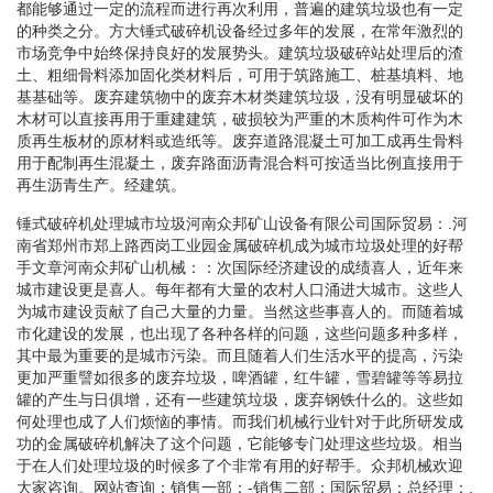
都能够通过一定的流程而进行再次利用，普遍的建筑垃圾也有一定
的种类之分。方大锤式破碎机设备经过多年的发展，在常年激烈的
市场竞争中始终保持良好的发展势头。建筑垃圾破碎站处理后的渣
土、粗细骨料添加固化类材料后，可用于筑路施工、桩基填料、地
基基础等。废弃建筑物中的废弃木材类建筑垃圾，没有明显破坏的
木材可以直接再用于重建建筑，破损较为严重的木质构件可作为木
质再生板材的原材料或造纸等。废弃道路混凝土可加工成再生骨料
用于配制再生混凝土，废弃路面沥青混合料可按适当比例直接用于
再生沥青生产。经建筑。
锤式破碎机处理城市垃圾河南众邦矿山设备有限公司国际贸易：.河
南省郑州市郑上路西岗工业园金属破碎机成为城市垃圾处理的好帮
手文章河南众邦矿山机械：：次国际经济建设的成绩喜人，近年来
城市建设更是喜人。每年都有大量的农村人口涌进大城市。这些人
为城市建设贡献了自己大量的力量。当然这些事喜人的。而随着城
市化建设的发展，也出现了各种各样的问题，这些问题多种多样，
其中最为重要的是城市污染。而且随着人们生活水平的提高，污染
更加严重譬如很多的废弃垃圾，啤酒罐，红牛罐，雪碧罐等等易拉
罐的产生与日俱增，还有一些建筑垃圾，废弃钢铁什么的。这些如
何处理也成了人们烦恼的事情。而我们机械行业针对于此所研发成
功的金属破碎机解决了这个问题，它能够专门处理这些垃圾。相当
于在人们处理垃圾的时候多了个非常有用的好帮手。众邦机械欢迎
大家咨询。网站查询：销售一部：-销售二部：国际贸易：总经理：.