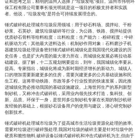
证和思考之后，精明的温州人选择了“垃圾发电”项目。温州市伟明环
保工程有限公司董事长项光明就是这一项目的积极支持者和实践
者。他说，“垃圾发电”是符合可持续发展理念的。
锤式破碎机处理城市垃圾应用领域：用于砂石料场、搅拌站、干粉
砂浆、石英砂、建筑垃圾破碎等行业，为公路、铁路、搅拌站提供
优质砂石骨料等给料粒度：出料粒度：生产能力：-粉碎程度：中碎
机驱动方式：其他最大进料边长：机制砂作用对象：石料磨沙子机
器建筑垃圾处理设备密封锤式破碎机城镇化是我国现代化建设的历
史任务，也是扩大内需的最大潜力所在，而城镇化发展必将拉动基
础建设。据了解，十二五规划纲要提出，到年，我国城镇化率要从.
提高。专家指出，城镇化将成为新时期经济增长的新动力。城镇人
口的增加需要新建更多的住房，需要兴建更多的公共基础设施和民
生工程。这将带动铁路、市政等多个行业投资的快速发展，因此推
进城镇化势必推动我国的基础设施建设。上海世邦生产的系列新型
制砂机，又称冲击式破碎机，采用业内领先技术打造，集科技、创
新、品质、环保于一身，是世邦多位制砂机专家在长期的制沙机研
发经验的基础上，根据砂石设备用户的使用与建议，潜心研究制砂
创新技术。
锤式破碎机处理城市垃圾为了提高城市生活垃圾资源化处理的效率,
需要对垃圾进行破碎预处理,我国对垃圾的破碎主要是针对垃圾中的
硬质和脆性物料,破碎设备以锤式破碎机和冲击式破碎机为主,但由于