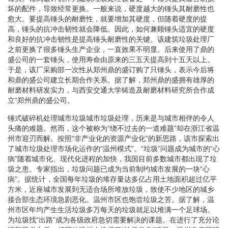
坏的配件，导致经常更换。一般来说，硬度越大的锤头其耐磨性也
愈大。要提高锤头的耐磨性，就要增加其硬度，但随着硬度的提
高，锤头的抗冲击韧性就会降低。因此，如何兼顾锤头适宜的硬度
和良好的抗冲击韧性是提高锤头耐磨性的关键。该建筑垃圾处理厂
之前更换了很多锤头生产企业，一直效果不明显。后来使用了鼎的
盛公司的一套锤头，使用寿命由原来的三五天提高到十五天以上。
于是，该厂采购部一次性从郑州鼎的盛订购了只锤头，表示今后将
和鼎的盛公司建立长期合作关系。据了解，郑州鼎的盛拥有雄厚的
耐磨材料研发实力，与西安交通大学铸造及耐磨材料研究所合作成
立“郑州鼎的盛公司。
锤式破碎机处理城市垃圾城市垃圾处理，历来是与城市相伴的令人
头痛的难题。然而，这个被称为“绕不过去的一道难题”却在浙江省温
州市迎刃而解。按照“非产业化的资源产业化”的新思路，该市探索出
了城市垃圾处理市场化运作的“温州模式”。“垃圾”问题成为城市的“心
病”随着城市化、现代化进程的加快，我国目前多数城市都出现了垃
圾之患。专家指出，垃圾问题已成为当前制约城市发展的一块“心
病”。据统计，全国每年垃圾的堆存量达多亿占用土地面积超过亿平
方米，近座城市发展到无适合场所堆放垃圾，致使不少地区的城乡
接合部生态环境急剧恶化。温州市区也饱尝垃圾之苦。据了解，温
州市区年均产生生活垃圾多万每天的垃圾就足以堆满一个足球场。
为垃圾找“出路”成为各级政府急切需要解决的课题。在进行了充分论