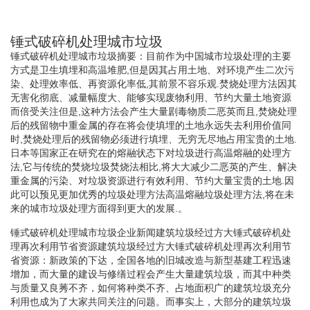
锤式破碎机处理城市垃圾
锤式破碎机处理城市垃圾摘要：目前作为中国城市垃圾处理的主要
方式是卫生填埋和高温堆肥,但是因其占用土地、对环境产生二次污
染、处理效率低、再资源化率低,其前景不容乐观.焚烧处理方法因其
无害化彻底、减量幅度大、能够实现废物利用、节约大量土地资源
而倍受关注但是,这种方法会产生大量剧毒物质二恶英而且,焚烧处理
后的残留物中重金属的存在将会使填埋的土地永远失去利用价值同
时,焚烧处理后的残留物必须进行填埋、无穷无尽地占用宝贵的土地.
日本等国家正在研究在的熔融状态下对垃圾进行高温熔融的处理方
法,它与传统的焚烧垃圾焚烧法相比,将大大减少二恶英的产生、解决
重金属的污染、对垃圾资源进行有效利用、节约大量宝贵的土地.因
此可以预见更加优秀的垃圾处理方法高温熔融垃圾处理方法,将在未
来的城市垃圾处理方面得到更大的发展.。
锤式破碎机处理城市垃圾企业新闻建筑垃圾经过方大锤式破碎机处
理再次利用节省资源建筑垃圾经过方大锤式破碎机处理再次利用节
省资源：新政策的下达，全国各地的旧城改造与新型基建工程迅速
增加，而大量的建设与修缮过程会产生大量建筑垃圾，而其中种类
与质量又良莠不齐，如何将种类不齐、占地面积广的建筑垃圾充分
利用也成为了大家共同关注的问题。而事实上，大部分的建筑垃圾