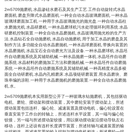
2m5709抛磨机.水晶渗硅水磨石及其生产工艺.工件自动旋转式水晶
磨面机.磨盘升降式水晶磨面机.一种全自动水晶玻璃磨面机.一种水晶
玻璃球磨面加工机.一种用于水晶玻璃抛光的抛光盘.一种自动水晶柱
水磨抛光机.水晶研磨机.一种水晶磨球机污水处理循环利用系统.水晶
研磨机控制装置.一种全自动水晶磨抛机.水晶玻璃用抛光粉的生产方
法.水晶钻石全自动抛磨机.水晶自动抛磨机.用于加工水晶的磨盘及其
制作方法.多功能全自动水晶磨抛机.一种水晶球磨面机.带换向装置的
水晶磨抛机.水晶宝石全自动磨光方法及设备.一种水晶磨球机.水晶坯
件自动磨抛系统及其辅助机械.一种水晶抛磨一体机.水晶坯件自动磨
抛系统.水晶材料的磨抛加工方法和磨抛机械.一种水晶坯件自动磨抛
系统.一种水晶坯件自动磨抛系统及其辅助机械.一种高精度水晶多棱
面全自动研磨机.水晶内孔精磨床.水晶项链研磨装置.用水晶磨块、磨
珠串编的凉鞋.一种用于水晶磨抛机的磨抛装置.一种全自动水晶磨抛
机.水。
2m5709抛磨机本实用新型公开了一种玻璃水钻抛磨机，其包括驱动
电机、磨轮、摆动架和摆动装置，其中磨轮安装于摆动架上，所述
摆动装置包括连杆、偏心轮、减速装置及摆动电机，偏心轮设置在
垂直安装于工作台的转轴上，所述连杆水平设置，其一端与偏心轮
铰接，另一端与所述摆动架铰接，用以驱动摆动架沿摆动导轨左右
移动，连杆上还设有连杆长度调节装置；所述转轴与减速装置的输
出端相连，而减速装置的输入端则与摆动电机相连；所述磨轮一端