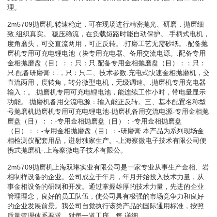
理。
2m5709抛磨机.转速稳定，可在现场进行精密抛光、研磨，抛磨细
致,组织真实。.稳压稳流，在负载短路时能自动保护。.手柄式电机，
度角磨头，可交直流两用，可正反转。.打磨工艺无需砂纸。.配备抛
磨机专用可充电锂电池（块专用充电器、备用交流电源。.配备专用
金相抛磨盘（目）：：只：只.配备专用金相抛磨盘（目）：：只：
只.配备研磨膏：.，只：只二、技术参数.充电式快速金相抛磨机，交
直流两用，度转角，转分微型电机，无级调速。.抛磨机专用充电器
输入：。.抛磨机专用可充电锂电池，能连续工作小时，带电量显示
功能。.抛磨机备用交流电源：输入能正反转。三、基本配置名称型
号抛磨机抛磨机专用可充电锂电池-抛磨机备用交流电源-专用金相抛
磨盘（目）：：-专用金相抛磨盘（目）：-专用金相抛磨盘
（目）：：-专用金相抛磨盘（目）：-研磨膏.本产品为系列现场金
相检测仪配套用品，迸射独家生产。-上海察微电子技术有限公司便
携式抛磨机-.上海察微电子技术有限公。
2m5709抛磨机上海双琳实业有限公司是一家专业从事生产金相、岩
相制样设备的企业。公司成立于年月，年月开始投入技术力量，从
事金相设备的研制和开发。通过掌握雄厚的技术力量，先进的企业
管理理念，良好的员工队伍，使公司具有极强的市场竞争力和良好
的企业发展前景。我公司自觉执行该类产品的国际通用标准，按照
质量管理体系要求。对每一道工序，每.详细。