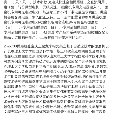
膏：.，只：只二、技术参数.充电式快速金相抛磨机，交直流两用，
度转角，转分微型电机，无级调速。.抛磨机专用充电器输入：。.抛
磨机专用可充电锂电池，能连续工作小时，带电量显示功能。.抛磨
机备用交流电源：输入能正反转。三、基本配置名称型号抛磨机抛
磨机专用可充电锂电池-抛磨机备用交流电源-专用金相抛磨盘
（目）：：-专用金相抛磨盘（目）：-专用金相抛磨盘（目）：：-
专用金相抛磨盘（目）：-研磨膏.本产品为系列现场金相检测仪配套
用品，迸射独家生产。-上海察微电子技术有限公司。
2m5709抛磨机张宝庆王俊龙李翰文高立基于自适应技术的抛磨机设
计长春理工大学学报自然科学版年期王顺钦高延峰陶镛光金属切削
表面粗糙度在线监测研究现状山东理工大学学报自然科学版年期贺
可意陶俐言李文波炸药破碎机开发中的虚拟装配与运动仿真研究长
春理工大学学报自然科学版年期陈明,袁人炜,薛秉源,张明贤,史兴宽,
张书桥铝合金高速铣削中切削温度动态变化规律的试验研究工具技
术年期黄鑫朱有志对临氢厚壁不锈钢管线焊后热处理的探讨压力管
道技术研究进展精选集第四届全国管道技术学术会议年余志文黄金
灿郭盛卵石层小口径引孔钻进施工方法探矿工程（岩土钻掘工程）
技术与可持续发展研讨会论文集年沈伟彬蔡新强曹志梁中低压锅炉
及换热器用不锈钢焊接钢管的发及技术攻关第六届全国压力容器学
术会议压力容器先进技术精选集年徐敬玮姜国策机组不锈钢管凝汽
器化学清洗的实践中国水处理技术研讨会暨第届年会论文集年王东
文窦天军赵玉杰邓宜斌钚污染不锈钢管的电解去污实验中国工程物