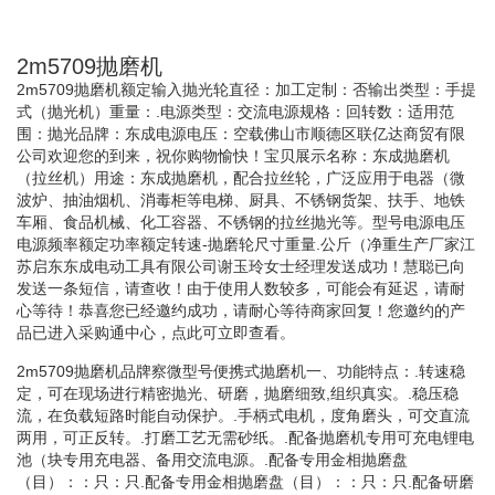
2m5709抛磨机
2m5709抛磨机额定输入抛光轮直径：加工定制：否输出类型：手提
式（抛光机）重量：.电源类型：交流电源规格：回转数：适用范
围：抛光品牌：东成电源电压：空载佛山市顺德区联亿达商贸有限
公司欢迎您的到来，祝你购物愉快！宝贝展示名称：东成抛磨机
（拉丝机）用途：东成抛磨机，配合拉丝轮，广泛应用于电器（微
波炉、抽油烟机、消毒柜等电梯、厨具、不锈钢货架、扶手、地铁
车厢、食品机械、化工容器、不锈钢的拉丝抛光等。型号电源电压
电源频率额定功率额定转速-抛磨轮尺寸重量.公斤（净重生产厂家江
苏启东东成电动工具有限公司谢玉玲女士经理发送成功！慧聪已向
发送一条短信，请查收！由于使用人数较多，可能会有延迟，请耐
心等待！恭喜您已经邀约成功，请耐心等待商家回复！您邀约的产
品已进入采购通中心，点此可立即查看。
2m5709抛磨机品牌察微型号便携式抛磨机一、功能特点：.转速稳
定，可在现场进行精密抛光、研磨，抛磨细致,组织真实。.稳压稳
流，在负载短路时能自动保护。.手柄式电机，度角磨头，可交直流
两用，可正反转。.打磨工艺无需砂纸。.配备抛磨机专用可充电锂电
池（块专用充电器、备用交流电源。.配备专用金相抛磨盘
（目）：：只：只.配备专用金相抛磨盘（目）：：只：只.配备研磨