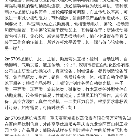
与驱动电机的驱动轴活动连接。所述摆动导轨为线性导轨。该种玻
璃水钻抛磨机结构简单，磨轮偏移量可调整，而且传动效率高，可
以进一步减少摆动阻力，节约能源，进而降低产品的制造成本。权
利要求书.一种玻璃水钻立式抛磨机，包括驱动电机、磨轮、摆动架
和摆动装置，其中磨轮安装于摆动架上，其特征在于：所述摆动装
置包括连杆、偏心轮、减速装置及摆动电机，偏心轮设置在垂直安
装于工作台的转轴上，所述连杆水平设置，其一端与偏心轮铰接，
另一端与。
2m5709抛磨机、总.、主轴、抛磨弯头直径：控制、自动送料、自
动卸料、气动夹紧、液压传动。:？,:？,:深圳市榜正自动化设备有限
公司自主研发自动抛光机，真空设备，制锁设备，餐具制造设备等
等。集产品研发，生产，销售，售后服务为一体。榜正自动化提供
以下服务：根据产品外型，非标设计制作各类自动抛光机：杯子
类，平面类，球面类，旋转体类，弧形类，竹木器类等外型物件自
动抛光机。设备操作简易，性能稳定，普通员工均可操作。真空设
备：真空含浸缸，真空含浸机，一二类压力容器。根据要求非标设
计订做。如有需要，可随时联系：胡工：。
2m5709抛磨机供应商：重庆赛宝精密仪器仪表有限公司万芳请告知
在百纳网找到信息，才能享受优惠服务重庆市九龙坡区西山村工业
园企业：产品用途：能除去试样在切割过程中产生的塑性变形和表