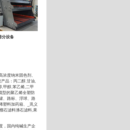
筛分设备
高浓度纳米固色剂、
产品：丙二醇,甘油,
醇,甲醇,苯乙烯,二甲
次成型的聚乙烯全塑防
罐、路标、浮球、路
稀塑料加药箱、_巩义
榴石滤料沸石滤料,果
度，国内纯碱生产企