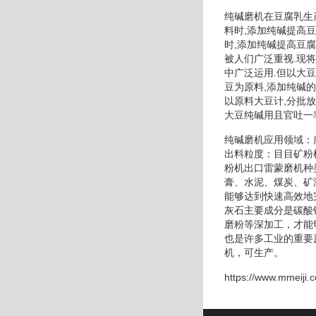
纯碱磨机在豆腐乳生
料时,添加纯碱提高
时,添加纯碱提高豆
被人们广泛重视.现
中广泛运用.但以大
豆为原料,添加纯碱的
以原料大豆计,分批
大豆纯碱用且官吐一
纯碱磨机应用领域：
出料粒度：目目矿粉
粉机出口雷蒙磨机种
膏、水泥、煤炭、矿
能够达到快速高效地
灰石主要成分是碳酸
磨粉等深加工，才能
也是许多工业的重要
机，可生产。
https://www.mmeiji.