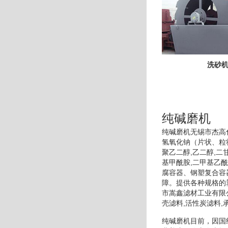
洗砂
纯碱磨机
纯碱磨机无锡市杰高
氢氧化钠（片状、粒
聚乙二醇,乙二醇,二甘
基甲酰胺,二甲基乙
腐容器、钢塑复合容
障。提供各种规格的
市嵩鑫滤材工业有限
壳滤料,活性炭滤料,
纯碱磨机目前，因国