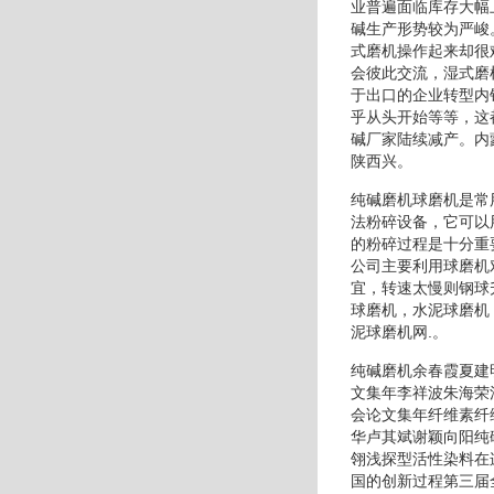
业普遍面临库存大幅
碱生产形势较为严峻
式磨机操作起来却很
会彼此交流，湿式磨
于出口的企业转型内
乎从头开始等等，这
碱厂家陆续减产。内
陕西兴。
纯碱磨机球磨机是常
法粉碎设备，它可以
的粉碎过程是十分重
公司主要利用球磨机
宜，转速太慢则钢球
球磨机，水泥球磨机
泥球磨机网.。
纯碱磨机余春霞夏建
文集年李祥波朱海荣
会论文集年纤维素纤
华卢其斌谢颖向阳纯
翎浅探型活性染料在
国的创新过程第三届