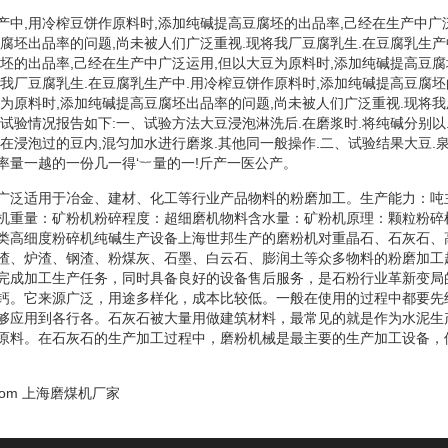
产中,用冷榨豆饼作原料时,添加纯碱提高豆腐坯的出品率,己经在生产中广
豆腐坯出品率的问题,尚未被人们广泛重视.现将我厂豆腐乳生.在豆腐乳生产
腐坯的出品率,己经在生产中广泛运用,但以大豆为原料时,添加纯碱提高豆腐
将我厂豆腐乳生.在豆腐乳生产中.用冷榨豆饼作原料时,添加纯碱提高豆腐坯
豆为原料时,添加纯碱提高豆腐坯出品率的问题,尚未被人们广泛重视.现将我
试验情况报告如下:一、试验方法大豆浸泡淋洗后.在磨浆时.将纯碱分别以.
放在浸泡过的豆内,混匀加水进行磨浆.其他同一般操作.二、试验结果大豆.
率量一越的一份几一得‘︸量的一!斤产一医公产。
广泛适用于冶金、建材、化工等行业产品物料的粉磨加工。生产能力：吨
机重量：矿粉机粉碎程度：超细磨机物料含水量：矿粉机原理：颗粒粉碎
类高细度粉碎机纯碱生产设备上海世邦生产的磨粉机对重晶石、石灰石、
渣、炉渣、钢渣、粉煤灰、石墨、白云石、膨润土等众多物料的粉磨加工
完成加工生产任务，同时具备良好的设备售后服务，是石粉行业革新变局
钙。它来源广泛，用途多样化，成本比较低。一般在使用的过程中都要先
够应用到各行各。石灰石被大量用做建筑材料，最常见的就是作为水泥生
原料。在石灰石的生产加工过程中，磨粉机械是最主要的生产加工设备，
com
上海磨煤机厂家