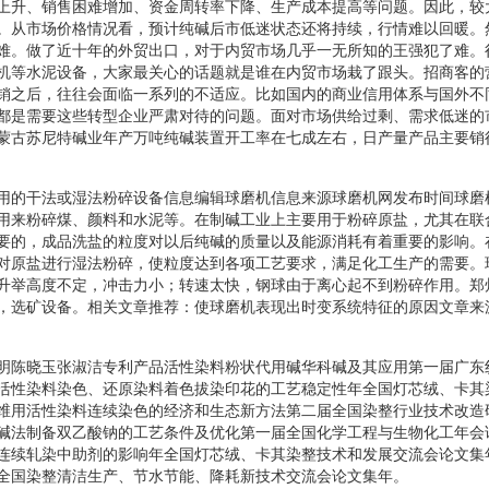
上升、销售困难增加、资金周转率下降、生产成本提高等问题。因此，较
。从市场价格情况看，预计纯碱后市低迷状态还将持续，行情难以回暖。
难。做了近十年的外贸出口，对于内贸市场几乎一无所知的王强犯了难。
机等水泥设备，大家最关心的话题就是谁在内贸市场栽了跟头。招商客的
销之后，往往会面临一系列的不适应。比如国内的商业信用体系与国外不
都是需要这些转型企业严肃对待的问题。面对市场供给过剩、需求低迷的
蒙古苏尼特碱业年产万吨纯碱装置开工率在七成左右，日产量产品主要销
用的干法或湿法粉碎设备信息编辑球磨机信息来源球磨机网发布时间球磨
用来粉碎煤、颜料和水泥等。在制碱工业上主要用于粉碎原盐，尤其在联
要的，成品洗盐的粒度对以后纯碱的质量以及能源消耗有着重要的影响。
对原盐进行湿法粉碎，使粒度达到各项工艺要求，满足化工生产的需要。
升举高度不定，冲击力小；转速太快，钢球由于离心起不到粉碎作用。郑
，选矿设备。相关文章推荐：使球磨机表现出时变系统特征的原因文章来
明陈晓玉张淑洁专利产品活性染料粉状代用碱华科碱及其应用第一届广东
活性染料染色、还原染料着色拔染印花的工艺稳定性年全国灯芯绒、卡其
维用活性染料连续染色的经济和生态新方法第二届全国染整行业技术改造
碱法制备双乙酸钠的工艺条件及优化第一届全国化学工程与生物化工年会
连续轧染中助剂的影响年全国灯芯绒、卡其染整技术和发展交流会论文集
全国染整清洁生产、节水节能、降耗新技术交流会论文集年。