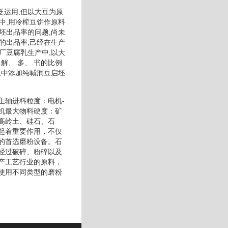
泛运用,但以大豆为原
中,用冷榨豆饼作原料
坯出品率的问题,尚未
的出品率,己经在生产
厂豆腐乳生产中,以大
解、.多、.书的比例
泉中添加纯喊润豆启坯
主轴进料粒度：电机-
机最大物料硬度：矿
高岭土、硅石、石
起着重要作用，不仅
的首选磨粉设备。石
经过破碎、粉碎以及
产工艺行业的原料，
使用不同类型的磨粉