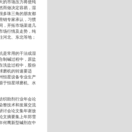
大的市场压力将使纯
然而做决定容易，湿
很多珠三角的朋友都
营销专家承认，习惯
同，开拓市场渠道几
市场行情及走势，纯
往河北、东北等地；
机是常用的干法或湿
合制碱过程中，原盐
在洗盐过程中，股份
球磨机的转速要适
州恒星设备专业生产
源于恒星球磨机、水
纺织助剂行业年会论
染整技术和发展交流
研讨会论文集年谢放
论文摘要集上年郑雪
年何鹰新型碱剂在中