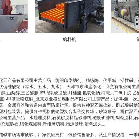
机
给料机
化工产品有限公司主营产品：纺织印染助剂、精练酶、代用碱、活性碱、
状偏硅酸钠（零水、五水、九水）_天津市东和盛泰化工商贸有限公司主营
醇,山梨醇,三乙醇胺,苯甲醇,硬脂酸,月桂酸,氢氧化钠,纯碱,-,二氯甲烷,乙
酰胺,-甲基吡咯烷酮_北京双业盛防腐制品有限公司主营产品：提供-装一
器、金属容器和管道内表面防腐衬塑。提供各种聚乙烯盐箱、卧式酸碱槽
塑料包装袋。提供各种规格的钢塑复合离子交换罐，砂滤罐等。提供聚乙
公司主营产品：水处理滤料,石英砂滤料锰砂滤料,磁铁矿滤料,陶粒滤料,石
承托层砾石,磺化煤滤料,纤维球填料,泡沫滤珠,塑料滤头,。
纯碱市场需求疲软，厂家供应充裕，低价销售居多。从生产情况看，一季