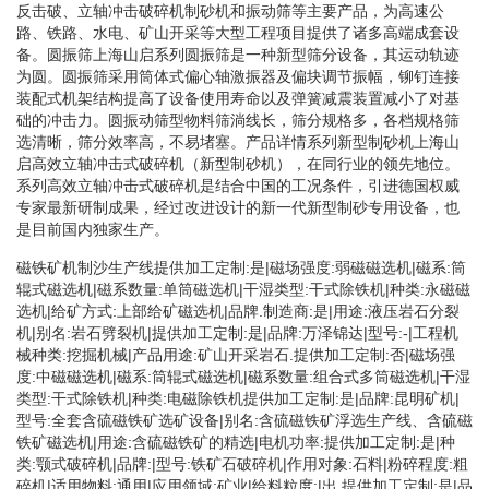
反击破、立轴冲击破碎机制砂机和振动筛等主要产品，为高速公
路、铁路、水电、矿山开采等大型工程项目提供了诸多高端成套设
备。圆振筛上海山启系列圆振筛是一种新型筛分设备，其运动轨迹
为圆。圆振筛采用筒体式偏心轴激振器及偏块调节振幅，铆钉连接
装配式机架结构提高了设备使用寿命以及弹簧减震装置减小了对基
础的冲击力。圆振动筛型物料筛淌线长，筛分规格多，各档规格筛
选清晰，筛分效率高，不易堵塞。产品详情系列新型制砂机上海山
启高效立轴冲击式破碎机（新型制砂机），在同行业的领先地位。
系列高效立轴冲击式破碎机是结合中国的工况条件，引进德国权威
专家最新研制成果，经过改进设计的新一代新型制砂专用设备，也
是目前国内独家生产。
磁铁矿机制沙生产线提供加工定制:是|磁场强度:弱磁磁选机|磁系:筒
辊式磁选机|磁系数量:单筒磁选机|干湿类型:干式除铁机|种类:永磁磁
选机|给矿方式:上部给矿磁选机|品牌.制造商:是|用途:液压岩石分裂
机|别名:岩石劈裂机|提供加工定制:是|品牌:万泽锦达|型号:-|工程机
械种类:挖掘机械|产品用途:矿山开采岩石.提供加工定制:否|磁场强
度:中磁磁选机|磁系:筒辊式磁选机|磁系数量:组合式多筒磁选机|干湿
类型:干式除铁机|种类:电磁除铁机提供加工定制:是|品牌:昆明矿机|
型号:全套含硫磁铁矿选矿设备|别名:含硫磁铁矿浮选生产线、含硫磁
铁矿磁选机|用途:含硫磁铁矿的精选|电机功率:提供加工定制:是|种
类:颚式破碎机|品牌:|型号:铁矿石破碎机|作用对象:石料|粉碎程度:粗
碎机|适用物料:通用|应用领域:矿业|给料粒度:|出.提供加工定制:是|品