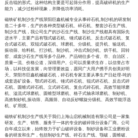
反击辊的形式。这种结构主要是可起筛分作用，提高破碎机的生产
能力，减少过粉碎现象，并降低功率消耗。
磁铁矿机制沙生产线荥阳巨鑫机械专业从事碎石机,制沙机的研发制
造二十多年，生产的各种类型破石机、碎石机、整套沙石生产线、
制沙生产线，我公司生产的沙石生产线、制沙生产线都具有国际先
进水平，主要产品有颚式破石机、锤式破石机、反击式破石机、复
合式破石机、双辊式破石机、球磨机、分级机、提升机、输送机、
振动筛、给料机、打沙机、制沙机、冲击式制沙机、烘干机、回转
窑、成套沙石生产线等多个品种。产品销往多个省、市、自治区，
质量一流、价格公道，深得用户。公司以质量求生存，以信誉占市
场，以科技促发展，向管理要效益，愿同广大用户携手共创美好明
天。荥阳市巨鑫机械破石机，碎石机专家主要从事生产日处理-吨的
成套选矿设备。鄂式碎石机、锤式碎石机、辊式碎石机、反击式碎
石机、圆锥式碎石机、立式碎石机、复合式碎石机、高效节能球磨
机、溢流式球磨机、圆锥型球磨机、格子式轴承球磨机、制砂机、
高效制砂机,振动筛、高频筛、自动反砂螺旋分级机、高效节能浮选
机、矿用搅。
磁铁矿机制沙生产线关于我们上海山启机械制造有限公司是一家集
研发、生产、销售、服务于一体的专业的破碎筛分设备厂商。公司
自年成立以来，始终致力于矿山破碎设备、制砂设备和工业磨粉设
备的研发和生产，包括制砂生产线、碎石生产线、颚破，圆锥破、