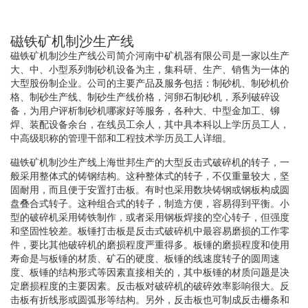
磁铁矿机制沙生产线
磁铁矿机制沙生产线公司简介河南中矿机器有限公司是一家以生产
大、中、小型系列制砂机设备为主，集科研、生产、销售为一体的
大型股份制企业。公司的主要产品及服务包括：制砂机、制砂机价
格、制砂生产线、制砂生产线价格，河卵石制砂机，系列破碎设
备，为用户评析制砂机哪家好等服务，各种大、中型金加工、铆
焊、装配设备余台，在线员工余人，其中具本科以上学历员工人，
中高级职称的管理干部和工程技术学历员工人详细。
磁铁矿机制沙生产线上海世邦生产的大型反击式破碎机的转子，一
般采用整体式的铸钢结构。这种整体式的转子，不仅重量较大，坚
固耐用，而且便于安置打击板。有时也采用数块铸钢或钢板构成圆
盘叠合式转子。这种组合式的转子，制造方便，容易得到平衡。小
型的破碎机采用铸铁制作，或者采用钢板焊接的空心转子，但强度
和坚固性较差。板锤打击板是反击式破碎机中最容易磨损的工作零
件，要比其他破碎机的磨损程度严重得多。板锤的磨损程度和使用
寿命是与板锤的材质、矿石的硬度、板锤的线速度转子的圆周速
度、板锤的结构形式等因素直接相关的，其中板锤的材质问题是决
定磨损程度的主要因素。反击板对破碎机的破碎效率影响很大。反
击板有折线形或圆弧形等结构。另外，反击板也可制成反击栅条和