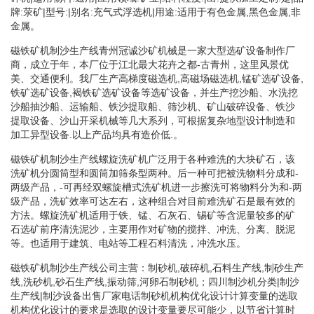
牌:荥矿|型号:|别名:充气式浮选机|用途:适用于有色金属,黑色金属,非
金属。
磁铁矿机制沙生产线青州冠诚沙矿机械是一家大型选矿设备制作厂
商，成立于年，本厂位于江北最大花卉之都-古青州，这里风景优
美、交通便利。我厂生产高梯度磁选机,高磁场磁选机,锰矿选矿设备,
铁矿选矿设备,褐铁矿选矿设备等选矿设备，并生产挖沙船、水洗挖
沙船抽沙船、运输船、铁沙提取船、筛沙机、矿山破碎设备、铁沙
提取设备、沙山开采机械等几大系列，可根据复杂地型设计制造和
加工异型设备.以上产品均具有造价低.。
磁铁矿机制沙生产线螺旋洗矿机广泛用于各种难洗的大块矿石，该
洗矿机分圆筒型和圆筒加筛条型两种。后一种可把被洗物料分成和-
两级产品，-可再经双螺旋槽式洗矿机进一步擦洗可将物料分为和-两
级产品，洗矿效率可达左右，这种组合对目前难洗矿石是最有效的
方法。螺旋洗矿机适用于铁、锰、石灰石、锡矿等含泥量较多的矿
石选矿前序清洗泥沙，主要用作对矿物的搅拌、冲洗、分离、脱泥
等。也适用于建筑、电站等工程石料清洗，冲洗水压。
磁铁矿机制沙生产线公司主营：制砂机,破碎机,石料生产线,制砂生产
线,洗砂机,砂石生产线,振动筛,河卵石制砂机；四川制沙机分类|制沙
生产线|制沙设备出售厂家电话制砂机机构优化设计计算变量的选取
机构优化设计的要求是选取的设计变量要尽可能少，以节省计算时