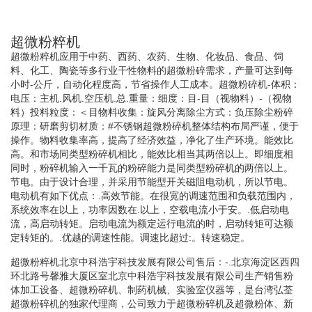
超微粉粹机
超微粉粹机应用于中药、西药、农药、生物、化妆品、食品、饲
料、化工、陶瓷等多行业干性物料的超微粉碎需求，产量可达到每
小时-公斤，自动化程度高，节省操作人工成本。超微粉碎机-体积：
电压：主机.风机.空压机.总.重量：细度：目-目（视物料）-（视物
料）投料粒度：＜目物料收集：旋风分离除尘方式：负压除尘粉碎
原理：研磨剪切材质：#不锈钢超微粉碎机整体结构布局严谨，便于
操作。物料收集率高，提高了经济效益，净化了生产环境。能效比
高。和市场同类型粉碎机相比，能效比相当其两倍以上。即细度相
同时，粉碎机输入一千瓦的粉碎能力是同类型粉碎机的两倍以上。
节电。由于设计合理，并采用节能型开关磁阻电动机，所以节电。
电动机有如下优点：.高效节能。在很宽的调速范围和负载范围内，
系统效率在以上，功率因数在.以上，空载电流小于安。.低启动电
流，高启动转矩。启动电流为额定运行电流的时，启动转矩可达额
定转矩的。.优越的调速性能。调速比超过:。转速稳定。
超微粉粹机北京中科浩宇科技发展有限公司售后：-.北京海淀区西四
环北路号馨雅大厦区室北京中科浩宇科技发展有限公司生产销售粉
体加工设备、超微粉碎机、制药机械、实验室仪器等，是台湾弘荃
超微粉碎机的独家代理商，公司致力于超微粉碎机及超微粉体、新