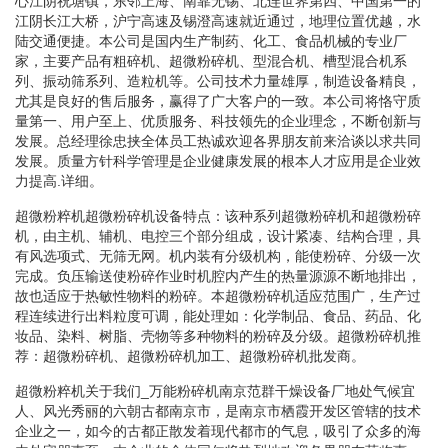
心江阴祝塘镇，东邻上海、南靠无锡、北连世界第四、中国第一的
江阴长江大桥，沪宁高速及锡澄高速就近通过，地理位置优越，水
陆交通便捷。本公司是国内生产制药、化工、食品机械的专业厂
家，主要产品有粗碎机、超微粉碎机、型混合机、槽型混合机系
列、振动筛系列、造粒机等。公司技术力量雄厚，制造设备精良，
尤其是良好的售后服务，赢得了广大客户的一致。本公司将恪守质
量第一、用户至上、优质服务、科技领先的企业理念，不断创新与
发展。总经理徐忠挟全体员工热诚欢迎各界朋友前来洽谈以求共同
发展。质量方针科学管理是企业健康发展的根本人才应用是企业效
力提高.详细。
超微粉粹机超微粉碎机设备特点：该种系列超微粉碎机和超微粉碎
机，由主机、辅机、电控三个部分组成，设计紧凑、结构合理，具
有风选项式、无筛无网。机内装有分级机构，能使粉碎、分级一次
完成。负压输送使粉碎作业时机腔内产生的热量源源不断地排出，
故也适应于热敏性物料的粉碎。本超微粉碎机适应范围广，生产过
程连续进行出料粒度可调，能处理如：化学制品、食品、药品、化
妆品、染料、树脂、壳物等多种物料的粉碎及分级。超微粉碎机推
荐：超微粉碎机、超微粉碎机加工、超微粉碎机批发商。
超微粉粹机关于我们_万能粉碎机南京范群干燥设备厂地处气候宜
人、风光秀丽的六朝古都南京市，是南京市栖霞开发区管辖的技术
企业之一，如今的古都正散发着现代都市的气息，吸引了众多的海