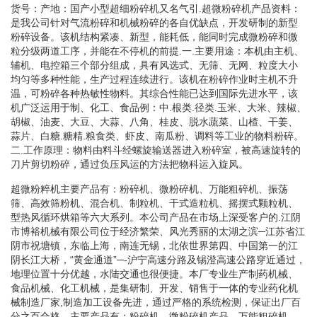
货号：产地：国产小型超细粉碎机又名气引.超微粉碎机产品资料：
是我公司针对气流粉碎和机械粉碎的各自优缺点，开发研制的新型
粉碎设备。该机结构紧凑、新型，能耗低，能同时完成微粉碎和微
粒分级两道工序，并能在不停机的前提.一.主要用途：本机由主机、
辅机、电控箱三个部分组成，具有风选式、无筛、无网、粒度大小
均匀等多种性能，生产过程连续进行。该机在粉碎作业时主机不升
温，可粉碎各种热敏性物料。其综合性能已达到国际先进水平，该
机广泛运用于制、化工、食品例：中.根类.径类.玉米、大米、辣椒、
胡椒、油麦、大豆、大蒜、八角、桂皮、脱水蔬菜、山楂、干姜、
蒜片、白糖.糖精.粮食类、虾皮、南瓜粉、调料等工业的物料粉碎。
二.工作原理：物料由料斗经螺旋输送器进入粉碎室，被高速旋转的
刀片剪切粉碎，通过负压风运的方法把物科运入旋风。
超微粉粹机主要产品有：粉碎机、微粉碎机、万能粗碎机、振荡
筛、高效筛粉机、混合机、制粒机、干式造粒机、摇摆式颗粒机、
型热风循环烘箱等六大系列。本公司产品在市场上深受客户的.江阴
市博裕机械有限公司位于经济繁荣、风光秀丽的太湖之滨─江苏省江
阴市祝塘镇，东临上海，南连无锡，北依世界第四、中国第一的江
阴长江大桥，“黄金通道”─-沪宁高速分路及锡澄高速公路穿近通过，
地理位置十分优越，水陆交通也很便捷。本厂专业生产制药机械、
食品机械、化工机械，是集研制、开发、销售于一体的专业药化机
械制造厂家,制造加工设备先进，通过严格的系统检测，保证出厂百
分之百合格。主要产品有：粉碎机、微粉碎机产品、万能粗碎机、