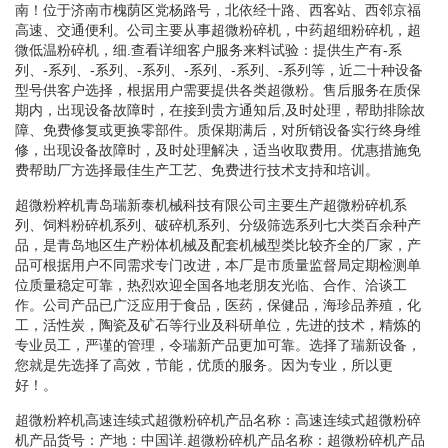
南！位于济南市槐荫区党杨路号，北依经十路、西客站、西邻京福
高速、交通便利。公司主要从事超微粉碎机，中药超细粉碎机，超
微低温粉碎机，细.查看详细客户服务来料试验：提供生产有-系
列、-系列、-系列、-系列、-系列、-系列、-系列等，近二十种设备
型号供客户选择，根据用户需要提供各类超微粉。售后服务在质保
期内，出现设备故障时，在接到贵方通知后,及时处理，帮助排除故
障、免费修复或更换零部件。质保期满后，对所销设备实行终身维
修，出现设备故障时，及时处理解决，适当收取费用。优惠措施免
费帮助厂方选择最佳生产工艺、免费进行技术支持和培训。
超微粉粹机青岛瑞新泰机械科技有限公司主要生产超微粉碎机系
列、饲料粉碎机系列、破碎机系列、分级筛选系列七大类百余种产
品，是青岛地区生产粉体机械及配套机械型类比较齐全的厂家，产
品可根据用户不同需求专门改进，本厂是市质量监督局定期检测单
位质量稳定可靠，热烈欢迎全国各地老朋友光临、合作、洽谈工
作。公司产品已广泛应用于食品，医药，保健品，海珍品养殖，化
工，活性炭，陶瓷及矿石等行业及科研单位，先进的技术，精炼的
专业员工，严谨的管理，令瑞新产品更加可靠。选择了瑞新设备，
您就是先选择了高效，节能，优质的服务。因为专业，所以更
好！。
超微粉粹机高速连续式超微粉碎机产品名称：高速连续式超微粉碎
机产品货号：产地：中国详.超微粉碎机产品名称：超微粉碎机产品