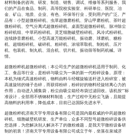
材料制备的咨询、研发、制造、销售、调试、维修等系列服务。我
们的产品在食品、制药、高等院校实验室、科研单位、医院、冶
金、矿山、地质、企业、有色、环保等行业，受到用户的广泛。产
品有：小型超微粉碎机、虫草超微磨粉机、穿山甲磨粉机、茶叶超
微粉碎机、空气分离式超微粉碎机、桌面型超微粉碎机、脉冲除尘
粉碎机组、中草药粉碎机、灵芝细胞破壁粉碎机、风冷式粉碎机、
连续静音磨粉机、小型高速万能粉碎机、振动磨、球磨机、糖粉
机、超细粉碎机、破碎机、粗碎机、浓缩萃取机、制粒机、压片
机、包装机、制丸机、混合机、切片机、振动筛等制药机械。详
情。
超微粉粹机超微粉碎机：本公司生产的超微粉碎机适用于制药、化
工、食品等行业，是粉碎与吸尘为一体的新一代粉碎设备。原理：
本机为锤式高速粉碎机，物料由料斗经螺旋输送杆进入粉碎室，被
高速旋转的锤子击碎，而获得粉碎，粉碎好的物料经旋转离心力的
作用，自动进入捕集袋，粉尘由吸尘箱经布袋过滤回收。该机按“”标
准设计，全部用不锈钢材料制造，生产过程中无粉尘飞扬，且能提
高物料的利用率，降低成本，目前已达国际先进水平。
超微粉粹机济南天宇专用设备有限公司是国内最权威的中药超微粉
碎机、细胞破壁机研发、生产单位，众多不同型号超微粉碎设备供
您选择，为您解决别人解决不了的微粉难题，是我天宇微粉设备研
制的初衷！济南天宇专用设备有限公司成立于年，坐落在泉城济