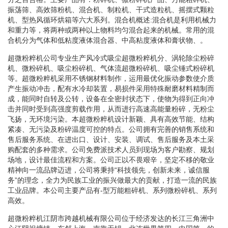
振荡筛、高效筛粉机、混合机、制粒机、干式造粒机、摇摆式颗粒
机、型热风循环烘箱等六大系列。混合机概述:混合机是利用机械力
和重力等，将两种或两种以上物料均匀混合起来的机械。常用的混
合机分为气体和低粘度液体混合器、中高粘度液体和膏状物、。
超微粉粹机公司专业生产风冷式吸尘超微粉粹机分、涡轮除尘粉碎
机、微粉碎机、吸尘粉碎机、气体流超微粉碎机、吸尘锤式粉碎机
等。超微粉粹机采用不锈钢材料制作，运用最优化振动参数使介质
产生振动冲击，配有水冷却装置，易损件采用特殊耐磨材料精制而
成，能同时自转及公转，设备在全密封状态下，使物为得到正向冲
击并同时受到高强度剪载作用，从而进行高速高能量粉碎，无粉尘
飞扬，无环境污染。本超微粉粹机设计新颖、具有高效节能、结构
紧凑、无污染及粉碎温度可控的特点。公司拥有完善的销售系统和
售后服务系统、在进出口、设计、安装、调试、售后服务及本土采
购配套的多种需求。公司免费派技术人员到现场为客户勘察、规划
场地，设计最佳流程和方案。公司正以不畏艰辛，坚定不移的敬业
精神向一流品牌迈进，公司将秉持“科技领先，创新未来，诚信服
务”的理念，全力为民族工业的振兴做最大的贡献，打造一流的民族
工业品牌。本公司主要产品有-型万能粗碎机、系列微粉碎机、系列
高效。
超微粉粹机江阴市跨越机械有限公司位于经济发达的长江三角洲中