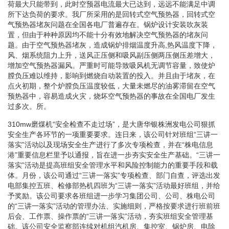
荷最大只能带到，此时空预器电流最大已达到，远远不能满足中调
所下达负荷的要求。我厂所采用的是回转式空气预热器，回转式空
气预热器堵灰问题在全国各电厂普遍存在。锅炉设计安装吹灰装
置，但由于种种原因均不能十分有效地解决空气预热器的堵灰问
题。由于空气预热器堵灰，造成锅炉排烟温度升高,热风温度下降，
风、烟系统阻力上升，送风正压侧和吸风副压侧两压侧压差增大，
增加空气预热器漏风。严重时可能导致吸风机无调节容量，致使炉
膛负压难以维持，影响到燃烧自动装置的投入。并且由于堵灰，在
点火初期，整个炉膛负压温度较低，大量未燃尽的油雾滞留在空气
预热器中，容易造成火灾，烧坏空气预热器的事故在全国电厂发生
过多次。所。
310mw磨煤机“安全检查不走过场”，是大唐华银株洲发电公司狠抓
安全生产各环节的一项重要要求。连日来，该公司针对班组“三讲一
落实”活动以及现场安全生产进行了多次专项检查，并在“株电信息
港”重要信息栏里予以通报，旨在进一步夯实安全生产基础。“三讲一
落实”活动是提高班组安全管理水平和风险控制能力的重要手段和载
体。月份，该公司通过“三讲一落实”专项检查、部门自查，评选出发
电部集控五班、检修部热机四班为“三讲一落实”活动最好班组，并给
予奖励。该公司要求各班组进一步学习集团公司、公司、株电公司
的“三讲一落实”活动的管理办法、实施细则，严格按要求进行班前班
后会、工作票、操作票的“三讲一落实”活动，夯实班组安全管理基
础。该公司安全监察部连续对机组汽机房、集控室、锅炉房、电除