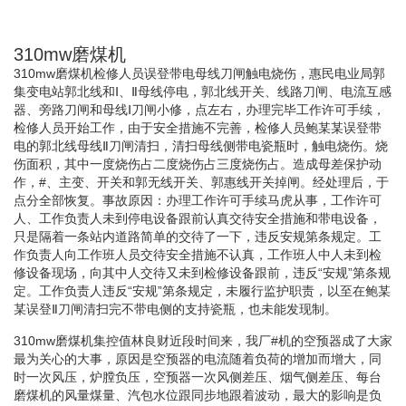
310mw磨煤机
310mw磨煤机检修人员误登带电母线刀闸触电烧伤，惠民电业局郭
集变电站郭北线和Ⅰ、Ⅱ母线停电，郭北线开关、线路刀闸、电流互感
器、旁路刀闸和母线Ⅰ刀闸小修，点左右，办理完毕工作许可手续，
检修人员开始工作，由于安全措施不完善，检修人员鲍某某误登带
电的郭北线母线Ⅱ刀闸清扫，清扫母线侧带电瓷瓶时，触电烧伤。烧
伤面积，其中一度烧伤占二度烧伤占三度烧伤占。造成母差保护动
作，#、主变、开关和郭无线开关、郭惠线开关掉闸。经处理后，于
点分全部恢复。事故原因：办理工作许可手续马虎从事，工作许可
人、工作负责人未到停电设备跟前认真交待安全措施和带电设备，
只是隔着一条站内道路简单的交待了一下，违反安规第条规定。工
作负责人向工作班人员交待安全措施不认真，工作班人中人未到检
修设备现场，向其中人交待又未到检修设备跟前，违反“安规”第条规
定。工作负责人违反“安规”第条规定，未履行监护职责，以至在鲍某
某误登Ⅱ刀闸清扫完不带电侧的支持瓷瓶，也未能发现制。
310mw磨煤机集控值林良财近段时间来，我厂#机的空预器成了大家
最为关心的大事，原因是空预器的电流随着负荷的增加而增大，同
时一次风压，炉膛负压，空预器一次风侧差压、烟气侧差压、每台
磨煤机的风量煤量、汽包水位跟同步地跟着波动，最大的影响是负