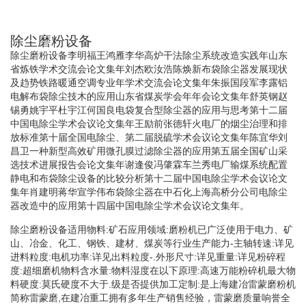
除尘磨粉设备
除尘磨粉设备李明福王鸿雁李华高炉干法除尘系统改造实践年山东
省炼铁学术交流会论文集年刘杰欧汝浩陈焕新布袋除尘器发展现状
及趋势铁路暖通空调专业年学术交流会论文集年朱振国段军李露铝
电解布袋除尘技木的应用山东省煤炭学会年年会论文集年舒英钢赵
锡勇姚宇平杜宇江何国良电袋复合型除尘器的应用与思考第十二届
中国电除尘学术会议论文集年王励前张德轩火电厂的烟尘治理和排
放标准第十届全国电除尘、第二届脱硫学术会议论文集年陈宜华刘
昌卫一种新型高效矿用微孔膜过滤除尘器的应用第五届全国矿山采
选技术进展报告会论文集年谢逢俊冯肇霖车兰秀电厂输煤系统配置
静电和布袋除尘设备的比较分析第十二届中国电除尘学术会议论文
集年肖建明蒋华宣学伟布袋除尘器在中石化上海高桥分公司电除尘
器改造中的应用第十四届中国电除尘学术会议论文集年。
除尘磨粉设备适用物料:矿石应用领域:磨粉机已广泛使用于电力、矿
山、冶金、化工、钢铁、建材、煤炭等行业生产能力-主轴转速:详见
进料粒度:电机功率:详见出料粒度-.外形尺寸:详见重量:详见粉碎程
度:超细磨机物料含水量:物料湿度在以下原理:高速万能粉碎机最大物
料硬度:莫氏硬度不大于.级是否提供加工定制:是上海建冶雷蒙磨粉机
简称雷蒙磨,在建冶重工拥有多年生产销售经验，雷蒙磨质量响誉全