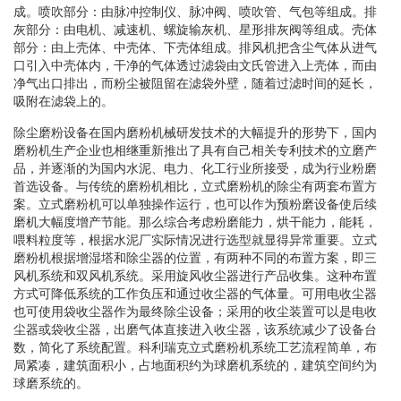
成。喷吹部分：由脉冲控制仪、脉冲阀、喷吹管、气包等组成。排
灰部分：由电机、减速机、螺旋输灰机、星形排灰阀等组成。壳体
部分：由上壳体、中壳体、下壳体组成。排风机把含尘气体从进气
口引入中壳体内，干净的气体透过滤袋由文氏管进入上壳体，而由
净气出口排出，而粉尘被阻留在滤袋外壁，随着过滤时间的延长，
吸附在滤袋上的。
除尘磨粉设备在国内磨粉机械研发技术的大幅提升的形势下，国内
磨粉机生产企业也相继重新推出了具有自己相关专利技术的立磨产
品，并逐渐的为国内水泥、电力、化工行业所接受，成为行业粉磨
首选设备。与传统的磨粉机相比，立式磨粉机的除尘有两套布置方
案。立式磨粉机可以单独操作运行，也可以作为预粉磨设备使后续
磨机大幅度增产节能。那么综合考虑粉磨能力，烘干能力，能耗，
喂料粒度等，根据水泥厂实际情况进行选型就显得异常重要。立式
磨粉机根据增湿塔和除尘器的位置，有两种不同的布置方案，即三
风机系统和双风机系统。采用旋风收尘器进行产品收集。这种布置
方式可降低系统的工作负压和通过收尘器的气体量。可用电收尘器
也可使用袋收尘器作为最终除尘设备；采用的收尘装置可以是电收
尘器或袋收尘器，出磨气体直接进入收尘器，该系统减少了设备台
数，简化了系统配置。科利瑞克立式磨粉机系统工艺流程简单，布
局紧凑，建筑面积小，占地面积约为球磨机系统的，建筑空间约为
球磨系统的。