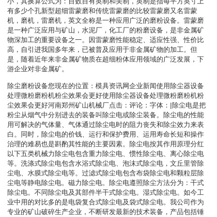
小，其换算公式为：目数目有英制和美制，英制是指每平方英寸上
有多少个孔新型超细雷蒙磨和传统雷蒙磨的比较雷蒙磨又名雷蒙
机，磨机，雷磨机，英文全称是一种应用广泛的磨粉设备。雷蒙磨
是一种广泛应用与矿山，水泥厂，化工厂的粉磨设备，是非金属矿
物深加工的重要设备之一。因雷蒙磨性能稳定、适应性强、性价比
高，自引进我国多年来，已被普及应用于非金属矿物的加工。但
是，随着近年来非金属矿物质在超细粉体应用领域的广泛发展，下
游企业对非金属矿。
除尘磨粉设备您现在的位置：模具资讯网企业新闻使用除尘器设备
处理微粉磨粉机粉尘效果会更好使用除尘器设备处理微粉磨粉机粉
尘效果会更好河南郑州矿山机械厂点击：评论：字体：|除尘电是把
粉尘从烟气中分别进去的装备叫除尘电或除尘装备。除尘电的性能
用可解决的气体量、气体通过除尘电时的阻力丧失和除尘效力来表
白。同时，除尘电的价钱、运行和保护费用、运用寿命长短和操作
治理的难易也是斟酌其性能的主要因素。除尘电按其作用原理分红
以下五类机械力除尘电包含重力除尘电、惯性除尘电、离心除尘电
等。洗涤式除尘电包含水浴式除尘电、泡沫式除尘电，文丘里管除
尘电、水膜式除尘电等。过滤式除尘电包含布袋除尘电和颗粒层除
尘电等静电除尘电。磁力除尘电。除尘电遵照除尘方法分为：干式
除尘电。不同除尘电及其部件半干式除尘电。湿式除尘电。如今工
业中用的对比多的是电袋复合式除尘电及袋式除尘电。我公司作为
专业的矿山破碎生产企业，不断研发最新的技术装备，产品包括锤