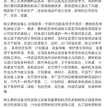
高，加工出来的物料品质高，就可以提高企业的竞争力。有的时候
我们看到雷蒙磨粉机加工现场狼烟滚滚，那就是除尘器出了问题，
既影响了正常的生产，还会给成品中混入杂质，影响到正常的生
产。目前，雷蒙。
除尘磨粉设备||.-在线联系：中国河北献县经济开发区：磨粉机型单
机袋收尘器一、概述：磨粉机型单机袋收尘器是消化吸收美国富乐
公司技术的基础上，经改进计划而成的一种小型袋式收尘器。这种
收尘器于国内其它单机除尘器相经，其特征是震打清灰摇晃设备清
灰才干较强，在进口浓度较大，达时，出门排放浓度，除尘功率可
达.，具有经济实用、计划紧凑、设备简略、维护便当等特征，首要
用于各种库顶、库底、仓顶及各种运送设备等有些排放点和扬尘点
的除尘净化。一同也适用其他作业的有些扬尘点的除尘。磨粉机收
尘器计划有多种形式，既可单机运用，又可多机组合，大风量、小
风量皆可选用。多机组合时，也可用于小型球磨机、破碎机等连续
作业点作为收尘设备。计划紧凑、体积小，高度低，可适于厂房内
及设备上设备，也可室外设备。本厂还可供应耐腐蚀和耐高温的计
划，习气不一样用户需要。二、计划特征：磨粉机单机袋收尘器由
如下各部件成：滤箱：包括壳体、花孔板、内滤式滤袋、挂袋钩和
修。
除尘磨粉设备活性炭除尘设备雷蒙磨粉机活性炭制粉除尘器煤质粉
状活性炭除尘器、污水处理用粉状活性炭除尘器、化工脱色用粉状