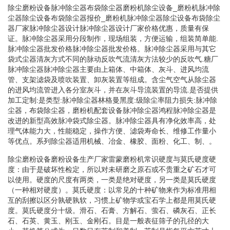
除尘磨粉设备脉冲除尘器布袋除尘器磨粉机除尘设备_磨粉机脉冲除
尘器除尘设备布袋除尘器报价_磨粉机脉冲除尘器除尘设备布袋除尘
器厂家脉冲除尘器设计脉冲除尘器设计厂家价格优惠，质量有保
证。脉冲除尘器采用分段制作，现场组装，方便运输，组装简单能.
脉冲除尘器批发价格脉冲除尘器批发价格。脉冲除尘器采用与其它
袋式尘器清灰方式不同的脉动反吹气流清灰方法较少的反吹气.糖厂
脉冲除尘器脉冲除尘器主要由上箱体、中箱体、灰斗、进风均流
管、支架滤袋及喷吹装置、卸灰装置等组成。含尘气空气从除尘器
的进风均流管进入各分室灰斗，并在灰斗导流装置的导流.是否提供
加工定制:是类型:脉冲除尘器林格曼黑度:级除尘率阻力损失:脉冲除
尘器，布袋除尘器，磨粉机配套设备脉冲除尘器鸿程脉冲除尘器是
改进的新型高效脉冲袋式除尘器。脉冲除尘器具有净化效率高，处
理气体能力大，性能稳定，操作方便、滤袋寿命长、维修工作量小
等优点。系列除尘器适用机械、冶金、橡胶、面粉、化工、制、。
除尘磨粉设备磨粉设备生产厂家雷蒙磨粉机常识硬度与莫氏硬度硬
度：由于是破坏性检定，所以对未研磨之原石或不贵重之矿石才可
以使用。硬度的尺度有两类，一类是绝对硬度，另一类是莫氏硬度
（一种相对硬度）。莫氏硬度：以常见的十种矿物来作为标准用相
互的刮擦以区分孰硬孰软，习惯上矿物学或宝石学上都是用莫氏硬
度。莫氏硬度分十级。滑石、石膏、方解石、萤石、磷灰石、正长
石、石英、黄玉、刚玉、金刚石。目是一般表征筛子的孔径的大