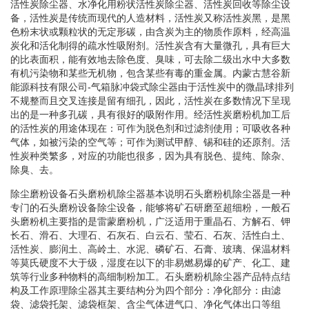
活性炭除尘器、水净化用粉状活性炭除尘器、活性炭回收等除尘设
备，活性炭是传统而现代的人造材料，活性炭又称活性炭黑，是黑
色粉末状或颗粒状的无定形碳，由含炭为主的物质作原料，经高温
炭化和活化制得的疏水性吸附剂。活性炭含有大量微孔，具有巨大
的比表面积，能有效地去除色度、臭味，可去除二级出水中大多数
有机污染物和某些无机物，包含某些有毒的重金属。内蒙古慧谷新
能源科技有限公司-气箱脉冲袋式除尘器由于活性炭中的微晶球排列
不规整而且交叉连接是留有细孔，因此，活性炭在多数情况下呈现
出的是一种多孔碳，具有很好的吸附作用。经活性炭磨粉机加工后
的活性炭的用途体现在：可作为脱色剂和过滤剂使用；可吸收各种
气体，如被污染的空气等；可作为测试甲醇、锡和硅的还原剂。活
性炭种类繁多，对应的功能也很多，因为具有脱色、提纯、除杂、
除臭、去。
除尘磨粉设备石头磨粉机除尘器基本说明石头磨粉机除尘器是一种
专门的石头磨粉设备除尘设备，能够将矿石研磨至超细粉，一般石
头磨粉机主要指的是雷蒙磨粉机，广泛适用于重晶石、方解石、钾
长石、滑石、大理石、石灰石、白云石、莹石、石灰、活性白土、
活性炭、膨润土、高岭土、水泥、磷矿石、石膏、玻璃、保温材料
等莫氏硬度不大于级，湿度在以下的非易燃易爆的矿产、化工、建
筑等行业多种物料的高细制粉加工。石头磨粉机除尘器产品特点结
构及工作原理除尘器其主要结构分为四个部分：净化部分：由滤
袋、滤袋托架、滤袋框架、含尘气体进气口、净化气体出口等组