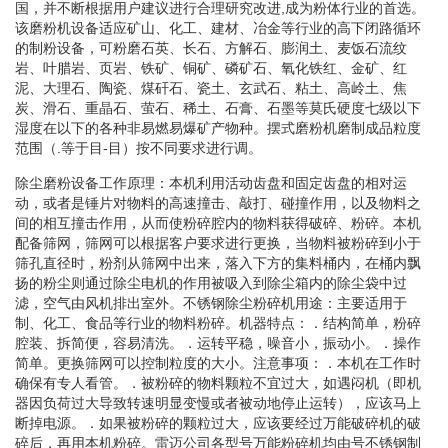
国，并不断根据用户建议进行合理研究改进,成为粉体行业的首选。
该磨粉机设备适应矿山、化工、建材、冶金等行业的高下闭路循环
的制粉设备，可粉磨石英、长石、方解石、膨润土、麦饭石流纹
岩、叶腊岩、页岩、铁矿、铜矿、磷矿石、氧化铁红、金矿、红
泥、大理石、陶瓷、煤矸石、瓷土、玄武石、粘土、高岭土、焦
炭、滑石、重晶石、萤石、稀土、石膏、石墨等莫氏硬度七级以下
湿度在以下的各种非易燃易爆矿产物种。摆式磨粉机磨制成品粒度
范围（.等于目-目）按不同要求进行调。
除尘磨粉设备工作原理：本机利用活动齿盘和固定齿盘的相对运
动，或者是锤片对物料的高速撞击、敲打、碰撞作用，以及物料之
间的相互撞击作用，从而使粉碎腔内的物料获得破碎、粉碎。本机
配备筛网，筛网可以根据客户要求进行更换，当物料被粉碎到小于
筛孔直径时，粉剂从筛网中出来，落入下方的集料桶内，在桶内飘
扬的粉尘则通过除尘电机的作用被吸入到除尘箱内的除尘袋中过
滤，空气由风机排出室外。不锈钢除尘粉碎机用途：主要适用于
制、化工、食品等行业的物料粉碎。机器特点：．结构简单，粉碎
腔装、拆简便，容易清洗。．运转平稳，噪音小，振动小。．操作
简单。更换筛网可以控制粒度的大小。注意事项：．本机在工作时
确保有专人看管。．被粉碎的物料颗粒不宜过大，如遇闷机（即机
器因负荷过大导致转速明显变慢或者被动地停止运转），应该马上
断掉电源。．如果被粉碎的颗粒过大，应该要经过万能破碎机的破
碎后，再用本机粉碎。雷迈公司各型号万能粉碎机均由号不锈钢制