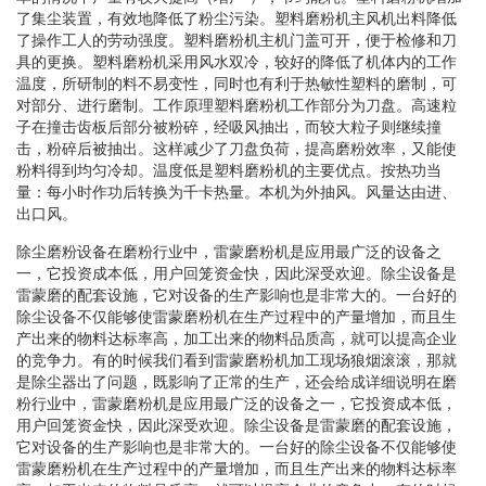
了集尘装置，有效地降低了粉尘污染。塑料磨粉机主风机出料降低
了操作工人的劳动强度。塑料磨粉机主机门盖可开，便于检修和刀
具的更换。塑料磨粉机采用风水双冷，较好的降低了机体内的工作
温度，所研制的料不易变性，同时也有利于热敏性塑料的磨制，可
对部分、进行磨制。工作原理塑料磨粉机工作部分为刀盘。高速粒
子在撞击齿板后部分被粉碎，经吸风抽出，而较大粒子则继续撞
击，粉碎后被抽出。这样减少了刀盘负荷，提高磨粉效率，又能使
粉料得到均匀冷却。温度低是塑料磨粉机的主要优点。按热功当
量：每小时作功后转换为千卡热量。本机为外抽风。风量达由进、
出口风。
除尘磨粉设备在磨粉行业中，雷蒙磨粉机是应用最广泛的设备之
一，它投资成本低，用户回笼资金快，因此深受欢迎。除尘设备是
雷蒙磨的配套设施，它对设备的生产影响也是非常大的。一台好的
除尘设备不仅能够使雷蒙磨粉机在生产过程中的产量增加，而且生
产出来的物料达标率高，加工出来的物料品质高，就可以提高企业
的竞争力。有的时候我们看到雷蒙磨粉机加工现场狼烟滚滚，那就
是除尘器出了问题，既影响了正常的生产，还会给成详细说明在磨
粉行业中，雷蒙磨粉机是应用最广泛的设备之一，它投资成本低，
用户回笼资金快，因此深受欢迎。除尘设备是雷蒙磨的配套设施，
它对设备的生产影响也是非常大的。一台好的除尘设备不仅能够使
雷蒙磨粉机在生产过程中的产量增加，而且生产出来的物料达标率