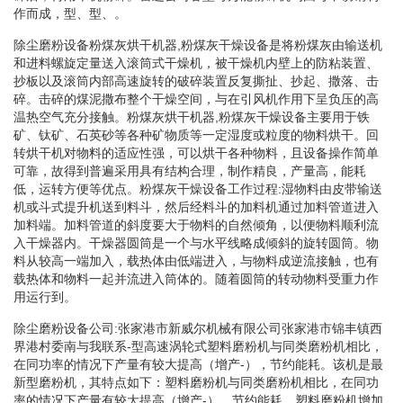
作而成，型、型、。
除尘磨粉设备粉煤灰烘干机器,粉煤灰干燥设备是将粉煤灰由输送机
和进料螺旋定量送入滚筒式干燥机，被干燥机内壁上的防粘装置、
抄板以及滚筒内部高速旋转的破碎装置反复撕扯、抄起、撒落、击
碎。击碎的煤泥撒布整个干燥空间，与在引风机作用下呈负压的高
温热空气充分接触。粉煤灰烘干机器,粉煤灰干燥设备主要用于铁
矿、钛矿、石英砂等各种矿物质等一定湿度或粒度的物料烘干。回
转烘干机对物料的适应性强，可以烘干各种物料，且设备操作简单
可靠，故得到普遍采用具有结构合理，制作精良，产量高，能耗
低，运转方便等优点。粉煤灰干燥设备工作过程:湿物料由皮带输送
机或斗式提升机送到料斗，然后经料斗的加料机通过加料管道进入
加料端。加料管道的斜度要大于物料的自然倾角，以便物料顺利流
入干燥器内。干燥器圆筒是一个与水平线略成倾斜的旋转圆筒。物
料从较高一端加入，载热体由低端进入，与物料成逆流接触，也有
载热体和物料一起并流进入筒体的。随着圆筒的转动物料受重力作
用运行到。
除尘磨粉设备公司:张家港市新威尔机械有限公司张家港市锦丰镇西
界港村委南与我联系-型高速涡轮式塑料磨粉机与同类磨粉机相比，
在同功率的情况下产量有较大提高（增产-），节约能耗。该机是最
新型磨粉机，其特点如下：塑料磨粉机与同类磨粉机相比，在同功
率的情况下产量有较大提高（增产-），节约能耗。塑料磨粉机增加