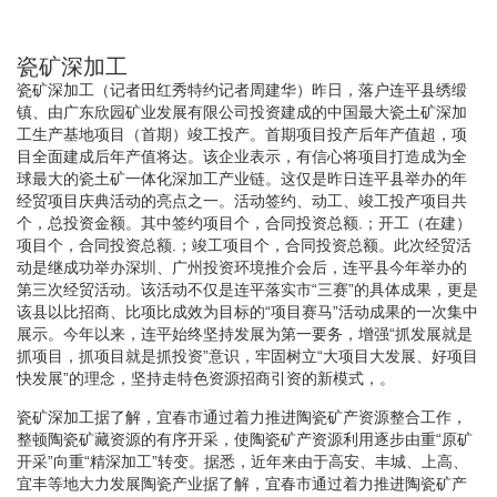
瓷矿深加工
瓷矿深加工（记者田红秀特约记者周建华）昨日，落户连平县绣缎
镇、由广东欣园矿业发展有限公司投资建成的中国最大瓷土矿深加
工生产基地项目（首期）竣工投产。首期项目投产后年产值超，项
目全面建成后年产值将达。该企业表示，有信心将项目打造成为全
球最大的瓷土矿一体化深加工产业链。这仅是昨日连平县举办的年
经贸项目庆典活动的亮点之一。活动签约、动工、竣工投产项目共
个，总投资金额。其中签约项目个，合同投资总额.；开工（在建）
项目个，合同投资总额.；竣工项目个，合同投资总额。此次经贸活
动是继成功举办深圳、广州投资环境推介会后，连平县今年举办的
第三次经贸活动。该活动不仅是连平落实市“三赛”的具体成果，更是
该县以比招商、比项比成效为目标的“项目赛马”活动成果的一次集中
展示。今年以来，连平始终坚持发展为第一要务，增强“抓发展就是
抓项目，抓项目就是抓投资”意识，牢固树立“大项目大发展、好项目
快发展”的理念，坚持走特色资源招商引资的新模式，。
瓷矿深加工据了解，宜春市通过着力推进陶瓷矿产资源整合工作，
整顿陶瓷矿藏资源的有序开采，使陶瓷矿产资源利用逐步由重“原矿
开采”向重“精深加工”转变。据悉，近年来由于高安、丰城、上高、
宜丰等地大力发展陶瓷产业据了解，宜春市通过着力推进陶瓷矿产