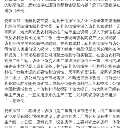
的独家信息。想知道拟在建项目都包含哪些内容？您可以查看拟在
建项目样例。
瓷矿深加工衡阳县委常委、副县长徐振宇深入企业调研张先华衡阳
县经信局编辑衡阳县委常委、副县长徐振宇深入该县长鑫建材、天
宇陶瓷、港大陶瓷及农村商砼推广站等企业调研，深入了解该县城
市及农村散装水泥推广工作，进一步调研该县陶瓷产业发展现状，
该县经信局局长欧阳中球陪同。在长鑫建材，副县长徐振宇与该公
司负责人唐康前深入探讨，全面了解生产商品混凝土所必须的条件
和资质，并现场察看该公司混凝土检测专项实验室。在金山农村商
砼推广金兰站，该企业负责人李广华详细介绍由三一重工推出的城
镇先锋小型混凝土成套设备，并与副县长徐振宇一行共同分析在农
村推广散装水泥的必要性和迫切性。天宇陶瓷是该县一家陶瓷原料
加工企业，该公司为适应市场需求，不断进行技术改造，目前已经
具备将低档次陶瓷原矿加工成高品位陶瓷原料的工艺和技术，公司
也因此逐渐壮大，产值和利润都得到了较大提升。港大陶瓷已经有
年生产历史，一直采用原来的生产工艺，只对陶瓷原矿进行粗加
工，导致受。
瓷矿深加工工程概况：该项目是广东省河源市连平县，由广东欣园
矿业发展有限公司投资建设，建设内容为：厂房分别设有生产车间
生产线、办公区、原料仓库、设备房等，主要对瓷土矿进行一体化
深加工，年加工量万吨。从业主方获悉，项目工艺设计是由业主单