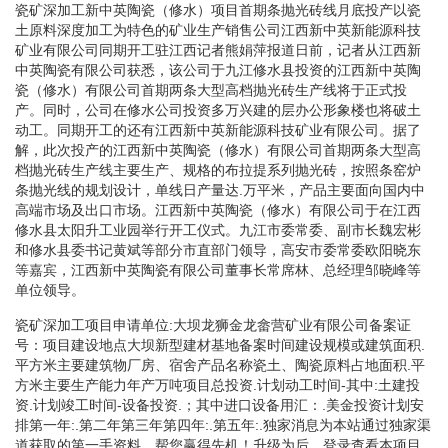
瓷矿深加工新中英陶瓷（修水）项目首期条抛光砖线月底投产以瓷
土原料深度加工为特色的矿业生产销售公司江西新中英新能源科技
矿业有限公司同期开工驻江西记者熊娟萍报道日前，记者从江西新
中英陶瓷有限公司获悉，该公司于九江修水县投资的江西新中英陶
瓷（修水）有限公司首期两条大型高档抛光砖生产线将于正式投
产。同时，公司在修水公司投资多万兴建的层办公形象楼也将破土
动工。同期开工的还有江西新中英新能源科技矿业有限公司。据了
解，此次投产的江西新中英陶瓷（修水）有限公司首期两条大型高
档抛光砖生产线主要生产、规格的布拉提系列抛光砖，按照条窑炉
条抛光线的规划设计，单线日产量达.万平米，产品主要面向国内中
高端市场及出口市场。江西新中英陶瓷（修水）有限公司于在江西
修水县太阳升工业园举行开工仪式。九江市委常委、副市长魏宏彬
和修水县委书记黄斌等部分市直部门领导，高安市委常委欧阳晓东
等嘉宾，江西新中英陶瓷有限公司董事长常席林、总经理邹晓峰等
单位领导。
瓷矿深加工项目申请单位:大坝龙狮金龙畲营矿业有限公司备案证
号：项目建设地点大坝新型建材基地备案时间建设规模或建筑面积.
平方米主要建筑物厂房、宿舍产品名称瓷土、陶瓷原料占地面积.平
方米主要生产能力年产万吨项目总投资.计划动工时间-其中:土建投
资.计划竣工时间-设备投资.；其中进口设备用汇：.美金投资计划安
排第一年:.第二年第三年第四年:.第五年:.独家消息为本站通过独家渠
道获取的第一手资料，帮您赢得先机！升级为后，登录查看本项目