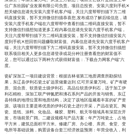
位广东欣园矿业发展有限公司负责。项目总投资。安装六度到手机✕
想关键信息请先安装六度手机客户端，关注六度帮帮扫描下方二维
码直接安装，暂不支持微信扫描恭喜您,发布成功了解后续信息，请
安装六度手机客户端在六度帮帮中查看扫描二维码直接安装，暂不
支持微信扫描想知道更多工程内幕信息请先安装六度手机客户端，
关注六度帮帮扫描下方二维码直接安装，暂不支持微信扫描安装六
度到手机✕想回答问题赚取财富值、内幕信息请先安装六度手机客户
端，关注六度帮帮扫描下方二维码直接安装，暂不支持微信扫描想
联系项目相关人更多信息请登录或花分种注册查看您的财富值不
足，您可以通过以下两种方式获得财富值：.下载合力网客户端“六
度。
瓷矿深加工一项目建设背景：根据吉林省第三地质调查所勘探结
果，东辽县伊利石瓷土矿远景储量达到.亿可开采量万吨。矿产有硬
质、混合质、软质瓷土级伊利石、高品位软质伊利石，适于加工伊
利石精粉、深加工联产钾氮肥和沸石系列产品的开发与销售。东辽
县特殊的地理位置和地质结构，决定了该地区蕴藏着丰富的矿产资
源。该项目主要是将优质的伊利石瓷土进行开采，产品在瓷瓦、陶
瓷、造纸、涂料、化妆品、橡胶、塑料、航天等领域具有深层次开
发，市场前景广阔。二建设规模与产品方案：年产万吨瓷土，占地
平方米，建筑总面积平方米。修建厂房、办公楼、库房、食堂、变
电所等基础设施，购置设备台套三经济效益预测：年营业收入，利