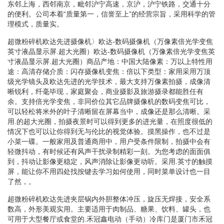
东邻上海，西邻南京，毗邻沪宁高速，京沪，沪宁铁路，交通十分
的便利。公司本着“质量第一，信誉至上”的经营宗旨，采用科学的管
理模式，质量实。
超微粉碎机欧达先进摄像机〉欧达-数码摄像机（万像素倍光学变焦
英寸液晶显示屏.超大光圈）欧达-数码摄像机（万像素倍光学变焦英
寸液晶显示屏.超大光圈）商品产地：中国大陆像素：万以上特性用
途：高清存储介质：闪存摄像机变焦：倍以下类型：家用采用万顶
级光学镜头及欧达先进的光学技术，最大支持万像素拍摄，成像清
晰锐利，纤毫毕现，家庭聚会，商业摄影及旅游摄录都能胜任有
余。支持倍光学变焦，非同价位其它品牌摄像机的数码变焦可比，
可以轻松将米外的叶子清晰留在屏幕当中，成像还是那么清晰。采
用.的超大光圈，拍摄夜景时可以得到更多的进光量，在照度很低的
情况下也可以让你得到无与伦比的视觉体验。摸黑操作，也不过是
小菜一碟。一般家用及普通商用中，用户受条件限制，拍摄中会有
轻微抖动，有时候还有风声干扰录制精彩一刻。为您考虑的面面俱
到，抖动让影像更稳定，风声消除让影像更动听。采用.英寸的触摸
屏，能让你不用四处找按键去学习如何使用，同时菜单设计也一目
了然，。
超微粉碎机欧达先进夹层锅内外胆整体冲压，旋压无焊接，安全系
数高，外形美观实用。主要适用于肉制品、糖果、饮料、罐头，也
可用于大型餐厅或食堂的.禾冠鑫电动（手动）冷库门是厦门市禾冠