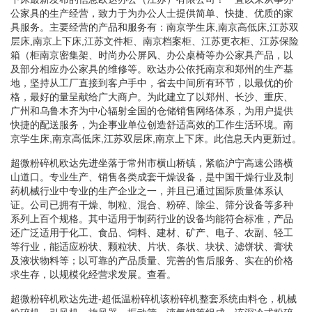
公家具的生产经营，致力于为办公人士提供简单、快捷、优质的家
具服务。主要经营的产品和服务有：南京学生床,南京高低床,江苏双
层床,南京上下床,江苏文件柜、南京档案柜、江苏更衣柜、江苏保险
箱（柜南京密集架、时尚办公屏风、办公桌椅等办公家具产品，以
及部分相应办公家具的维修等。欧达办公依托南京和郑州的生产基
地，坚持从工厂直接到客户手中，省去中间所有环节，以最优的价
格，最好的量呈献给广大商户。为此建立了以郑州、长沙、重庆、
广州和乌鲁木齐为中心辐射全国的仓储销售网络体系，为用户提供
快捷的配送服务，为企事业单位创造舒适高效的工作生活环境。南
京学生床,南京高低床,江苏双层床,南京上下床。此信息天内更新过。
超微粉碎机欧达先进坐落于常州市横山桥镇，紧临沪宁高速公路横
山道口。专业生产、销售各类成套干燥设备，是中国干燥行业及制
药机械行业中专业的生产企业之一，并且已通过国际质量体系认
证。公司已拥有干燥、制粒、混合、粉碎、除尘、筛分设备等多种
系列上百个规格。其中适用于制药行业的设备均能符合标准，产品
还广泛适用于化工、食品、饲料、建材、矿产、电子、农副、轻工
等行业，能适应粉状、颗粒状、片状、条状、块状、滤饼状、膏状
及液状物料等；以可靠的产品质量、完善的售后服务、实在的价格
求生存，以规模化经营求发展。查看。
超微粉碎机欧达先进-超低温粉碎机该粉碎机整套系统由料仓，机械