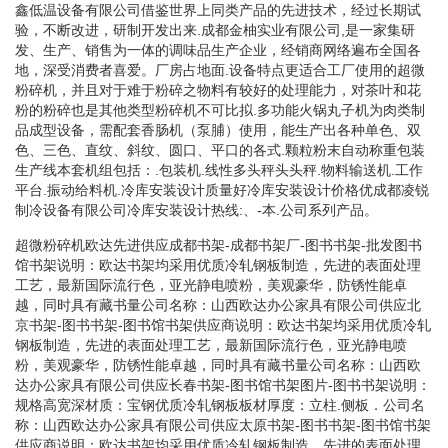
鑫低温设备有限公司借鉴世界上同类产品的先进技术，经过长期试
验，不断改进，研制开发出来.成都金柚实业有限公司,是一家集研
发、生产、销售为一体的调味品生产企业，经销商网络遍布全国各
地，深受消费者喜爱。厂房占地面.设备特点更适合工厂使用的超微
粉碎机，并且对于难于粉碎之物料有较好的处理能力，对茶叶和花
粉的粉碎也是其他类型粉碎机不可比拟.多功能火锅丸子机为肉类制
品成型设备，需配套香肠机（泵脯）使用，能生产出各种单色、双
色、三色、直纹、斜纹、圆口、平口的各式.颗粒粉末自动称重包装
生产线本套机组包括：.包装机.线性多头秤头头秤.物料输送机.工作
平台.振动给料机.冷库安装设计质量好冷库安装设计价格优成都凌锐
制冷设备有限公司冷库安装设计热线:、-本.公司系列产品。
超微粉碎机欧达先进供应成都书架-成都书架厂-图书书架-批发图书
馆书架说明：欧达书架均采用优质冷轧钢板制造，先进的表面处理
工艺，最新国际流行色，亚光静电喷粉，美观豪华，防锈性能卓
越，同时具有藏书量公司名称：山西欧达办公家具有限公司供应北
京书架-图书书架-图书馆书架供应商说明：欧达书架均采用优质冷轧
钢板制造，先进的表面处理工艺，最新国际流行色，亚光静电喷
粉，美观豪华，防锈性能卓越，同时具有藏书量公司名称：山西欧
达办公家具有限公司供应长春书架-图书馆书架图片-图书书架说明：
规格高宽深材质：宝钢优质冷轧钢板板材厚度：立柱.侧板．公司名
称：山西欧达办公家具有限公司供应太原书架-图书书架-图书馆书架
供应商说明：欧达书架均采用优质冷轧钢板制造，先进的表面处理