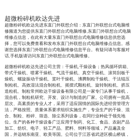
超微粉碎机欧达先进
超微粉碎机欧达先进东直门外联想介绍：东直门外联想台式电脑维
修频道为您提供东直门外联想台式电脑维修,东直门外联想台式电脑
维修点信息，在此有大量东直门外联想台式电脑维修信息供您选
择，您可以免费查看和发布东直门外联想台式电脑维修点信息。感
谢您选择东直门外联想台式电脑维修信息平台。有疑问请与客服对
话,手机版请访问东直门外联想台式电脑维修。
超微粉碎机欧达先进公司主营：干燥机,干燥设备；热风循环烘箱、
带式干燥机、喷雾干燥机、气流干燥机、真空干燥机、滚筒刮板干
燥机、螺旋振动干燥机、桨叶干燥机、沸腾制粒干燥机、干法辊压
制粒机、高效湿法混合制粒机、摇摆式颗粒机、旋转制粒机、挤压
造粒机、制粒常州欧达干燥设备有限公司是一家专门从事干燥机，
混合机，制粒机研究、开发、设计与制造的厂家。公司拥有一批高
层次、高素质的专业人才，采用了适应国情的国际先进经营管理方
法，严格按照、质量体系要求组织实施生产，专业生产的干燥、混
合、制粒、粉碎、筛选、除尘系列设备，在同行业种处于领先地
位。生产的各种干燥设备广泛应用于制药、化工、食品、农副产品
加工、纺织、电子、轻工产品、肥料、饲料等领域，产品遍及全
国，并远销东南亚、欧美等国。公司位于江苏省武进区横山桥镇，