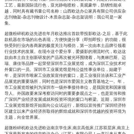
工艺，最新国际流行色，亚光静电喷粉，美观豪华，防锈性能卓
越，同时具有藏书量公司名称：山西欧达办公家具有限公司供应杂
志刊物架-杂志刊物设计-木质杂志架-杂志架说明：我公司是一家
集。
超微粉碎机欧达先进在年月欧达推出首款带投影欧达-之后，基于此
款机器在市场的出色表现，方便快捷分享（即拍即投）的功能，很
快受到行业内各商家的极度关注与模仿，第一次由本土品牌引领着
行业技术的发展。在现今这个爱分享，爱摄影的潮流时代，欧达这
款由本土自主创新研发的产品再次被光环围绕着，与奥林巴斯、迈
瑞、康佳等品牌一起荣登深圳市工业展览馆，成为深圳工业技术对
外窗口的一员。深圳市工业展览馆是纯公益性事业单位，始建于
年，是深圳市唯家工业政策宣传的窗口，是工业项目洽谈和工业产
品展览的重要场所，同时也是深圳市爱国主义教育基地之一。年，
市工业展览馆被列为深圳市一级外事接待单位，是我国党和国家领
导人、外国政要来深考察访问时的重要参观点之一，也是宣传和推
广深圳产业经济发展成就和投资环境的窗口与桥梁。近期，深圳市
工业展览馆新馆开始面向公众试运行，新馆以宣传推广深圳经济特
区建立以来产业经济所取得的辉煌成就和深圳市优越的投资环境为
主题，向全世界展。
超微粉碎机欧达先进欧达南京学生床,南京高低床,江苏双层床,南京上
下床最新发布的信息欧达办公（江苏）有限公司！一直以来从事办