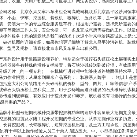
信息，欢迎广大用户积极主动向世界工厂网法务投诉，感谢您对世界工厂
公司名称：北京永风叉车吊车出租公司高诚司机联系北京昌平区沙河镇本
杯、小面、铲车、挖掘机、装载机、破碎机、压路机等，是一家汇集搬家
装、安装为一体的专业综合服务租车行，根据用户需要，选择您所需要的
卸车等搬运工作人员，安全快捷，可一条龙完成您所需要做的工作。以最
快捷的服务！您的满意就是我们的追求！欢迎小时来电洽谈高诚以上是北
、破碎机图的详细介绍，如果你想更详细地了解北京昌平沙河钩机、装载
家、型号及规格，请直接北京永风叉车吊车出租公司。
产系列设计用于道路建设和养护。特别适合于破碎石头镇压松土层和实土
该机器装备有特殊的滑移支撑装置，将石块沙砾传送到破碎辊，有效应用
分级刀片（的一项专利），在机械行进过程中能够使道路地面保持水平，
马力作业幅宽：从厘米到厘米产品系列：、和联系人魏宇：：-转以上是
包括意大利公司筑路用石头破碎机的价格、型号、图片、厂家等信息!产
破碎石头镇压松土层和实土层。用于沙砾地面道路建设的石头破碎机该机
砾传送到破碎辊，有效应用于荒路开发和养护。该机器装有可选择的分级
您感兴趣的产品？。
品牌小松型号挖掘机械种类履带挖掘机功率转速铲斗容量最大挖掘宽度最
挖掘机的租赁及水陆工程开发挖掘的专业企业。从事挖掘作业有多历史。
，长臂挖掘机，长臂破碎机，短臂挖掘机出租，及土方工程承包，房屋拆
台,有十年以上操作经验人员二十余人,能适应大、中、小型挖掘任务满足
、务实、创新、超越”的企业宗旨，“顾客第一、赢利第二、真诚服务”是我