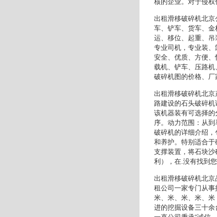
核的企业。对于侵权
出租滑移破碎机北京
车、铲车、货车、金
运、移位、起重、吊
专业司机，专业装、
安全、优质、方便、
载机、铲车、压路机
破碎机图的价格、厂
出租滑移破碎机北京
路建设的石头破碎机
该机器装有可选择的
序。动力范围：从到
破碎机的详细介绍，
和养护。特别适合于
支撑装置，将石块沙
利），在.没有找到
出租滑移破碎机北京
租公司一家专门从事
米、米、米、米、米
进的挖掘设备三十余
一直公司秉承“诚信