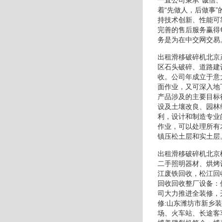
着“先做人，后做事
持技术创新、性能可
完善的售后服务赢得
务是为在中交网交易
出租滑移破碎机北京
区石头破碎、道路建
收。公司年成立于意
面作业，又可深入地
产品涉及的主要目标
设及土壤改良、园林
利，设计和制造专业
作业，可以处理所有
镇压松土层和实土层
出租滑移破碎机北京
二手照明器材、烘烤
江废铁回收，松江回
回收回收整厂设备：
司大力推进全装修，
修:山东潍坊市新乡
场、火车站、长途客