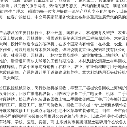
”的原则，以完善的服务网络、热情的服务态度、严格的服务规范、满意的
靠”的生产理念，竭诚为每一位客户提供一流的产品和专业化的服务，以
每一位客户的信任。中交网买家部服务快速发布并多重渠道展示您的采购
。
产品涉及的主要目标行业、林业开垦、园林设计、林地繁育及维护、农业
设及土壤改良、园林维护、滑雪道和高尔夫球场的工程前期准备、木材及
大利，设计和制造专业的破碎机，在多个国家均有销售；在林业、农业、
下作业，可以处理所有木质残留物。详细说明北京恒远安诺科技有限公司
行业、林业开垦、园林设计、林地繁育及维护、农业和牧场土地维护、矿
维护、滑雪道和高尔夫球场的工程前期准备、木材及建设混凝土材料回收
的破碎机，在多个国家均有销售；在林业、农业、矿业领域即可用于地面
木质残留物。产系列设计用于道路建设和养护。意大利筑路用石头破碎机
。意大利筑。
松江数控机械回收，闵行数控机械回收，奉贤工厂器械设备回收上海锅炉
设备回收，回收广播电视设备，回收医疗设备二手广电设备、机床、二手
收废铁站，松江库存包装设备回收上海二手回收倒闭工厂整厂设备搬迁工
倒闭工厂、搬迁工厂、整厂高价收购。回收二手机械：专:上海新乡装饰
开展装饰装修工厂化试点示范和住宅小区菜单式装修试点。到年，全市保
装修公司的阐述新乡装修公司推进公共建筑节能改造。以政府机关办公建
车站等、学校、医院、宾馆、商:山东潍坊市桥梁混凝土破碎用什么设备方