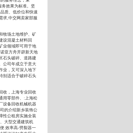
服务效果为标准。坚
高品质、低价位和快速
需求,中交网卖家部服
和牧场土地维护、矿
建设混凝土材料回
矿业领域即可用于地
-诺亚方舟开辟新天地
区石头破碎、道路建
。公司年成立于意大
作业，又可深入地下
特别适合于破碎石头
回收，上海专业回收
通用零部件、:上海松
厂设备回收机械机器
公司的介绍新乡装饰公
障性公租房实施全装
筑、大型交通建筑机
便.效率高-劈裂器一