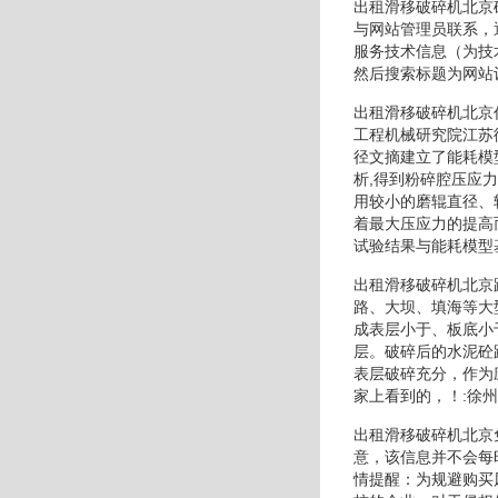
出租滑移破碎机北京
与网站管理员联系，
服务技术信息（为技
然后搜索标题为网站
出租滑移破碎机北京
工程机械研究院江苏
径文摘建立了能耗模
析,得到粉碎腔压应
用较小的磨辊直径、
着最大压应力的提高
试验结果与能耗模型
出租滑移破碎机北京
路、大坝、填海等大
成表层小于、板底小
层。破碎后的水泥砼
表层破碎充分，作为
家上看到的，！:徐
出租滑移破碎机北京
意，该信息并不会每
情提醒：为规避购买