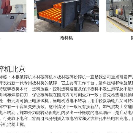
机
给料机
碎机北京
标签：木板破碎机木材破碎机木板材破碎粉碎机一直是我公司重点研发产
开发出新一代专用板材类的破碎，它主要有工作平台，进料压辊和螺旋破
待破碎板类木材；进料压辊：控制进料速度及保持板料不发生滑移及不进
向均布焊接切刀，保证破碎辊在圆周方向时刻受力一致；首先检查电源插
处，若无则可插上电源试机，当电机通电不转动，用手轻拨动轮片又可转
容中有一个容量失效所致。这种情况下一般只有换新品。加气混凝土空翻
电不转动，施加外力能转动但电机内发出一种微弱的电流响声，是启动电
，可先取下电容，将两引线分别插入市电的零和火线插孔中给电容充电，
碎机混凝土搅。