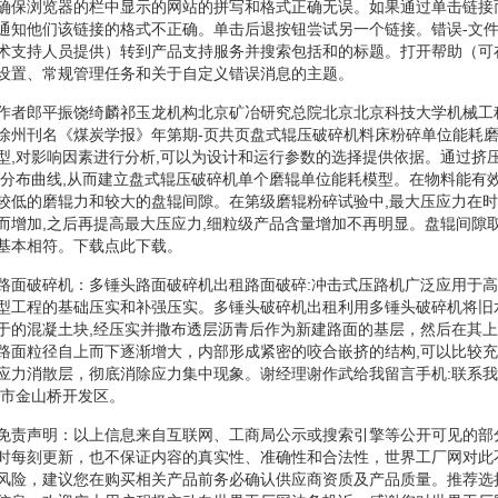
确保浏览器的栏中显示的网站的拼写和格式正确无误。如果通过单击链接
通知他们该链接的格式不正确。单击后退按钮尝试另一个链接。错误-文
术支持人员提供）转到产品支持服务并搜索包括和的标题。打开帮助（可
设置、常规管理任务和关于自定义错误消息的主题。
作者郎平振饶绮麟祁玉龙机构北京矿冶研究总院北京北京科技大学机械工
徐州刊名《煤炭学报》年第期-页共页盘式辊压破碎机料床粉碎单位能耗
型,对影响因素进行分析,可以为设计和运行参数的选择提供依据。通过挤
力分布曲线,从而建立盘式辊压破碎机单个磨辊单位能耗模型。在物料能有效
较低的磨辊力和较大的盘辊间隙。在第级磨辊粉碎试验中,最大压应力在时
而增加,之后再提高最大压应力,细粒级产品含量增加不再明显。盘辊间隙取
基本相符。下载点此下载。
路面破碎机：多锤头路面破碎机出租路面破碎:冲击式压路机广泛应用于
型工程的基础压实和补强压实。多锤头破碎机出租利用多锤头破碎机将旧
于的混凝土块,经压实并撒布透层沥青后作为新建路面的基层，然后在其
路面粒径自上而下逐渐增大，内部形成紧密的咬合嵌挤的结构,可以比较
应力消散层，彻底消除应力集中现象。谢经理谢作武给我留言手机:联系
州市金山桥开发区。
免责声明：以上信息来自互联网、工商局公示或搜索引擎等公开可见的部
时每刻更新，也不保证内容的真实性、准确性和合法性，世界工厂网对此
风险，建议您在购买相关产品前务必确认供应商资质及产品质量。推荐选