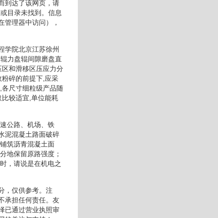
而到达了该网页，请
件或目录未找到。信息
在管理器中访问），
程学院北京江苏徐州
磨辊力盘辊间隙磨盘直
压区和滑移区压应力分
粉碎的前提下,应采
,各尺寸细粒级产品随
比较适宜,单位能耗
高速公路、机场、铁
水泥混凝土路面破碎
上铺筑沥青混凝土面
充分地保留原路强度；
我时，请说是在机电之
分，仅供参考。注
不承担任何责任。友
择已通过营业执照审