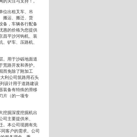
网的关注与支持！。
单位出租叉车、吊
、搬运、搬迁、货
设备，车辆各行配备
优惠的价格为您提供
京昌平沙河钩机、装
机、铲车、压路机、
层。用于沙砾地面道
于荒路开发和养护。
因而免除了附加工
意大利公司筑路用石头
系列设计用于道路建设
器装备有特殊的滑移
刀片（的一项专
大挖掘深度挖掘机出
公司主要提供米、
迁。本公司现拥有先
不同客户的需求。公司
们的服务理念，秉